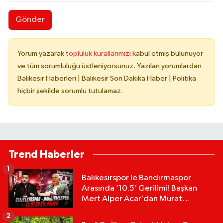
Gönder
Yorum yazarak
topluluk kurallarımızı
kabul etmiş bulunuyor
ve tüm sorumluluğu üstleniyorsunuz. Yazılan yorumlardan
Balıkesir Haberleri | Balıkesir Son Dakika Haber | Politika
hiçbir şekilde sorumlu tutulamaz.
Trend Haberler
1
Balıkesirspor le Bandırmaspor
Arasında ‘10.5’ Gerilimi! Başkan
Mert Alper Acar’dan Murat
Karakoyun'a Sert Tepki!
2