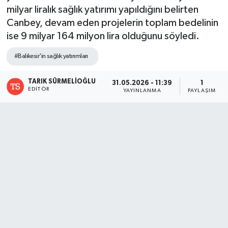
milyar liralık sağlık yatırımı yapıldığını belirten
DÜNYA
Canbey, devam eden projelerin toplam bedelinin
ise 9 milyar 164 milyon lira olduğunu söyledi.
Dursunbey
#Balıkesir'in sağlık yatırımları
Edremit
TARIK SÜRMELİOĞLU
31.05.2026 - 11:39
1
EDITÖR
YAYINLANMA
PAYLAŞIM
EĞİTİM
EKONOMİ
Erdek
Gömeç
Gönen
Havran