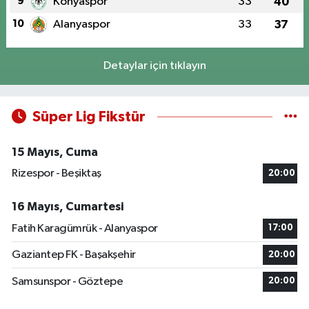
9
Konyaspor
33
40
10
Alanyaspor
33
37
Detaylar için tıklayın
Süper Lig Fikstür
15 Mayıs, Cuma
Rizespor - Beşiktaş
20:00
16 Mayıs, Cumartesi
Fatih Karagümrük - Alanyaspor
17:00
Gaziantep FK - Başakşehir
20:00
Samsunspor - Göztepe
20:00