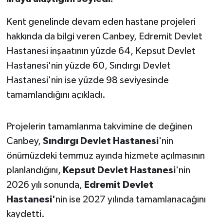
Susurluk
Kent genelinde devam eden hastane projeleri
TARİHTE BUGÜN
hakkında da bilgi veren Canbey, Edremit Devlet
Hastanesi inşaatının yüzde 64, Kepsut Devlet
TEKNOLOJİ
Hastanesi'nin yüzde 60, Sındırgı Devlet
Hastanesi'nin ise yüzde 98 seviyesinde
Trend
tamamlandığını açıkladı.
TÜRKİYE
Projelerin tamamlanma takvimine de değinen
VİZYONDAKİLER
Canbey,
Sındırgı Devlet Hastanesi
'nin
önümüzdeki temmuz ayında hizmete açılmasının
YAŞAM
planlandığını,
Kepsut Devlet Hastanesi
'nin
2026 yılı sonunda,
Edremit Devlet
Hastanesi'
nin ise 2027 yılında tamamlanacağını
kaydetti.