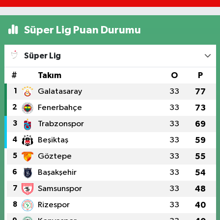
Süper Lig Puan Durumu
Süper Lig
#
Takım
O
P
1
Galatasaray
33
77
2
Fenerbahçe
33
73
3
Trabzonspor
33
69
4
Beşiktaş
33
59
5
Göztepe
33
55
6
Başakşehir
33
54
7
Samsunspor
33
48
8
Rizespor
33
40