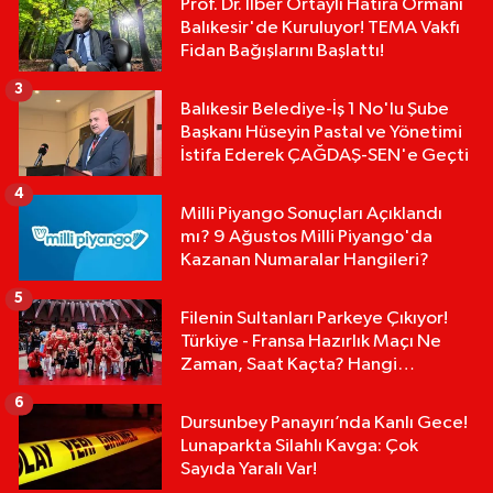
Prof. Dr. İlber Ortaylı Hatıra Ormanı
Balıkesir'de Kuruluyor! TEMA Vakfı
Fidan Bağışlarını Başlattı!
3
Balıkesir Belediye-İş 1 No'lu Şube
Başkanı Hüseyin Pastal ve Yönetimi
İstifa Ederek ÇAĞDAŞ-SEN'e Geçti
4
Milli Piyango Sonuçları Açıklandı
mı? 9 Ağustos Milli Piyango'da
Kazanan Numaralar Hangileri?
5
Filenin Sultanları Parkeye Çıkıyor!
Türkiye - Fransa Hazırlık Maçı Ne
Zaman, Saat Kaçta? Hangi
Kanalda?
6
Dursunbey Panayırı’nda Kanlı Gece!
Lunaparkta Silahlı Kavga: Çok
Sayıda Yaralı Var!