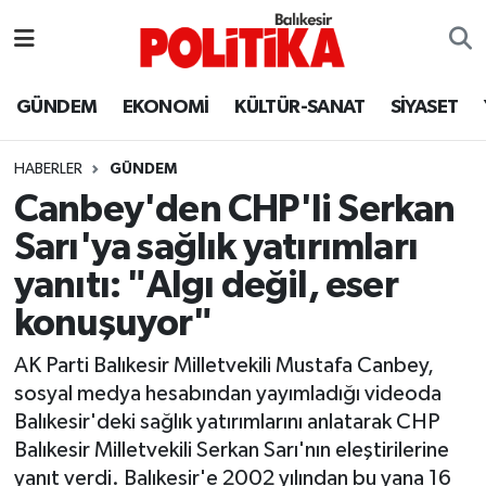
ASTROLOJİ
Balıkesir Nöbetçi Eczaneler
GÜNDEM
EKONOMİ
KÜLTÜR-SANAT
SİYASET
Ayvalık
Balıkesir Hava Durumu
HABERLER
GÜNDEM
Balya
Balıkesir Namaz Vakitleri
Canbey'den CHP'li Serkan
Sarı'ya sağlık yatırımları
Bandırma
Balıkesir Trafik Yoğunluk Haritası
yanıtı: "Algı değil, eser
Bigadiç
Süper Lig Puan Durumu ve Fikstür
konuşuyor"
BİYOGRAFİLER
Tüm Manşetler
AK Parti Balıkesir Milletvekili Mustafa Canbey,
sosyal medya hesabından yayımladığı videoda
Burhaniye
Son Dakika Haberleri
Balıkesir'deki sağlık yatırımlarını anlatarak CHP
Balıkesir Milletvekili Serkan Sarı'nın eleştirilerine
ÇEVRE
Haber Arşivi
yanıt verdi. Balıkesir'e 2002 yılından bu yana 16