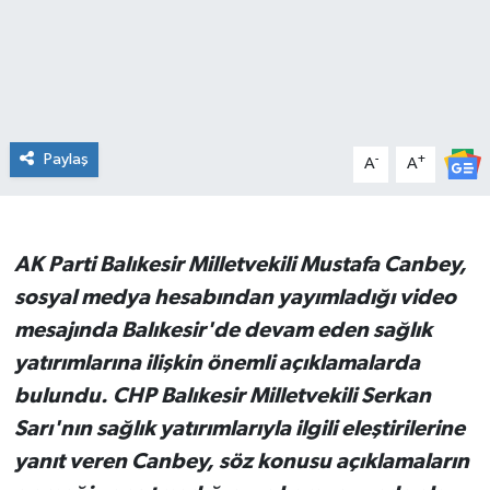
İvrindi
KENT GÜNDEMİ
Paylaş
-
+
Kepsut
A
A
KÜLTÜR-SANAT
AK Parti Balıkesir Milletvekili Mustafa Canbey,
MAGAZİN
sosyal medya hesabından yayımladığı video
mesajında Balıkesir'de devam eden sağlık
MANŞET
yatırımlarına ilişkin önemli açıklamalarda
Manyas
bulundu. CHP Balıkesir Milletvekili Serkan
Sarı'nın sağlık yatırımlarıyla ilgili eleştirilerine
OLAY
yanıt veren Canbey, söz konusu açıklamaların