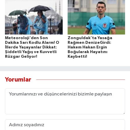
Meteoroloji'den Son
Zonguldak’ta Yasağa
Dakika Sarı Kodlu Alarm! O
Rağmen DenizeGirdi:
İllerde Yaşayanlar Dikkat:
Hakem Hakan Ergin
Şiddetli Yağış ve Kuvvetli
Boğularak Hayatını
Rüzgar Geliyor!
Kaybetti!
Yorumlar