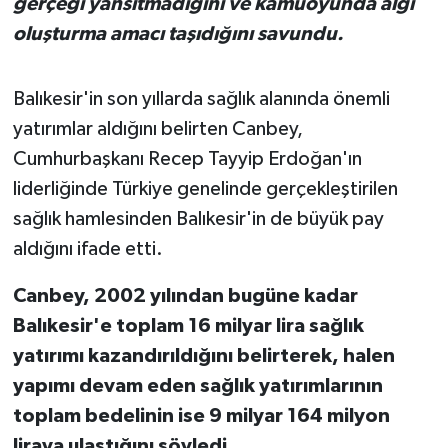
gerçeği yansıtmadığını ve kamuoyunda algı
OTOMOTİV
oluşturma amacı taşıdığını savundu.
Resmi İlanlar
Balıkesir'in son yıllarda sağlık alanında önemli
SAĞLIK
yatırımlar aldığını belirten Canbey,
Cumhurbaşkanı Recep Tayyip Erdoğan'ın
Savaştepe
liderliğinde Türkiye genelinde gerçekleştirilen
SEYAHAT
sağlık hamlesinden Balıkesir'in de büyük pay
aldığını ifade etti.
SİYASET
Canbey, 2002 yılından bugüne kadar
Sındırgı
Balıkesir'e toplam 16 milyar lira sağlık
yatırımı kazandırıldığını belirterek, halen
SPOR
yapımı devam eden sağlık yatırımlarının
SÜRMANŞET
toplam bedelinin ise 9 milyar 164 milyon
liraya ulaştığını söyledi.