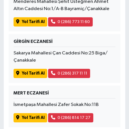
Menderes Mahallesi Şehit Üsteğmen Ahmet
OTOMOTİV
Altın Caddesi No:1/A-B Bayramiç/Çanakkale
Resmi İlanlar
Yol Tarifi Al
0 (286) 773 11 60
SAĞLIK
GİRGİN ECZANESİ
Savaştepe
Sakarya Mahallesi Çan Caddesi No:25 Biga/
Çanakkale
SEYAHAT
Yol Tarifi Al
0 (286) 317 11 11
SİYASET
Sındırgı
MERT ECZANESİ
İsmetpaşa Mahallesi Zafer Sokak No:11B
SPOR
Yol Tarifi Al
0 (286) 814 17 27
SÜRMANŞET