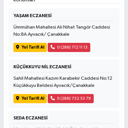
İvrindi
YAŞAM ECZANESİ
Ümmühan Mahallesi Ali Nihat Tangör Caddesi
KENT GÜNDEMİ
No:8A Ayvacık/ Çanakkale
Kepsut
Yol Tarifi Al
0 (286) 712 11 13
KÜLTÜR-SANAT
KÜÇÜKKUYU NİL ECZANESİ
MAGAZİN
Sahil Mahallesi Kazım Karabekir Caddesi No:12
Küçükkuyu Beldesi Ayvacık/Çanakkale
MANŞET
Yol Tarifi Al
0 (286) 752 53 79
Manyas
OLAY
SEDA ECZANESİ