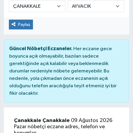
DÜNYA
Paylaş
Dursunbey
Edremit
Güncel Nöbetçi Eczaneler.
Her eczane gece
EĞİTİM
boyunca açık olmayabilir, bazıları sadece
gerektiğinde açık kalabilir veya beklenmedik
durumlar nedeniyle nöbete gelemeyebilir. Bu
EKONOMİ
nedenle, yola çıkmadan önce eczanenin açık
olduğunu telefon aracılığıyla teyit etmeniz iyi bir
Erdek
fikir olacaktır.
Gömeç
Gönen
Çanakkale Çanakkale
09 Ağustos 2026
Pazar nöbetçi eczane adres, telefon ve
Havran
konumları