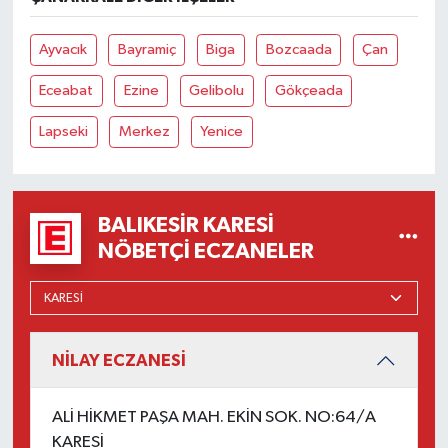
Ayvacık
Bayramiç
Biga
Bozcaada
Çan
Eceabat
Ezine
Gelibolu
Gökçeada
Lapseki
Merkez
Yenice
BALIKESIR KARESI
NÖBETÇI ECZANELER
NİLAY ECZANESİ
ALİ HİKMET PAŞA MAH. EKİN SOK. NO:64/A
KARESİ