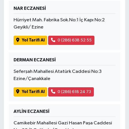
Susurluk
NAR ECZANESİ
TARİHTE BUGÜN
Hürriyet Mah. Fabrika Sok.No:1 İç Kapı No:2
Geyikli/ Ezine
TEKNOLOJİ
Yol Tarifi Al
0 (286) 638 52 55
Trend
DERMAN ECZANESİ
TÜRKİYE
Seferşah Mahallesi Atatürk Caddesi No:3
VİZYONDAKİLER
Ezine/Çanakkale
Yol Tarifi Al
0 (286) 618 24 73
YAŞAM
AYLİN ECZANESİ
Camikebir Mahallesi Gazi Hasan Paşa Caddesi