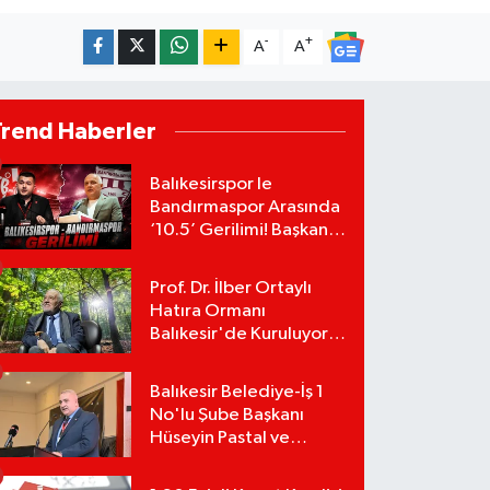
-
+
A
A
Trend Haberler
Balıkesirspor le
Bandırmaspor Arasında
‘10.5’ Gerilimi! Başkan
Mert Alper Acar’dan
Murat Karakoyun'a Sert
Prof. Dr. İlber Ortaylı
Tepki!
Hatıra Ormanı
Balıkesir'de Kuruluyor!
TEMA Vakfı Fidan
Bağışlarını Başlattı!
Balıkesir Belediye-İş 1
No'lu Şube Başkanı
Hüseyin Pastal ve
Yönetimi İstifa Ederek
ÇAĞDAŞ-SEN'e Geçti