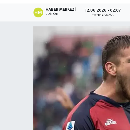
DÜNYA
HABER MERKEZI
12.06.2026 - 02:07
EDITÖR
YAYINLANMA
Dursunbey
Edremit
EĞİTİM
EKONOMİ
Erdek
Gömeç
Gönen
Havran