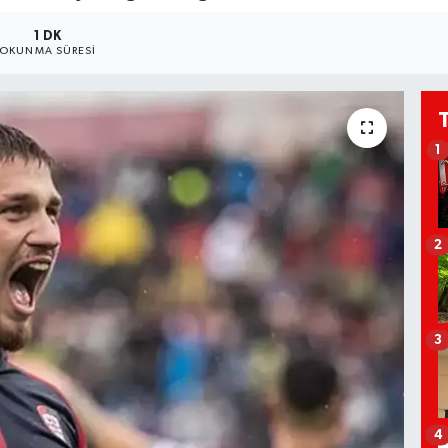
1 DK
OKUNMA SÜRESI
1
2
3
4