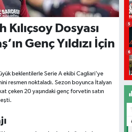
h Kılıçsoy Dosyası
5
’ın Genç Yıldızı İçin
6
yük beklentilerle Serie A ekibi Cagliari'ye
enini resmen noktaladı. Sezon boyunca İtalyan
at çeken 20 yaşındaki genç forvetin satın
eşti.
jı