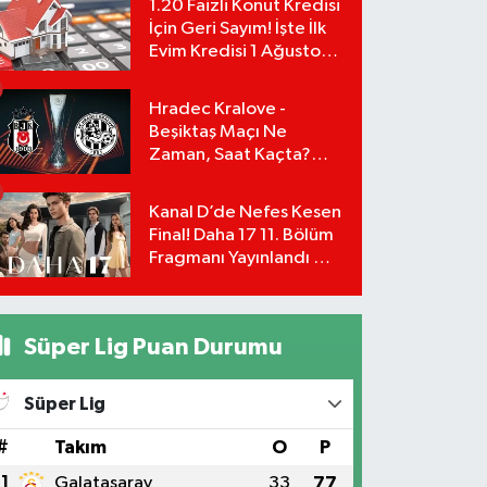
1.20 Faizli Konut Kredisi
İçin Geri Sayım! İşte İlk
Evim Kredisi 1 Ağustos
Başvuru Şartları ve
Hesaplama Tablosu:
Hradec Kralove -
Beşiktaş Maçı Ne
Zaman, Saat Kaçta?
UEFA Avrupa Ligi 3. Ön
Eleme Turu Yayın
Kanal D’de Nefes Kesen
Detayları!
Final! Daha 17 11. Bölüm
Fragmanı Yayınlandı Mı?
Leyla ve Aras İçin Yolun
Sonu Mu?
Süper Lig Puan Durumu
Süper Lig
#
Takım
O
P
1
Galatasaray
33
77