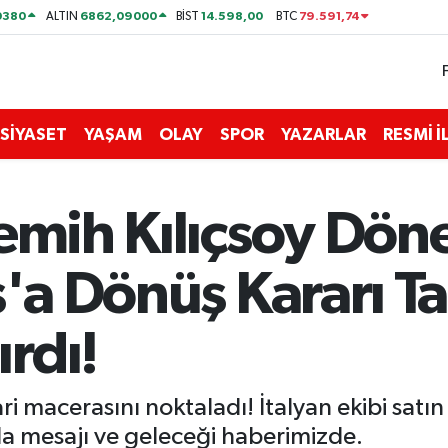
0380
6862,09000
14.598,00
79.591,74
ALTIN
BİST
BTC
SİYASET
YAŞAM
OLAY
SPOR
YAZARLAR
RESMİ 
Semih Kılıçsoy Dö
ş'a Dönüş Kararı Ta
rdı!
iari macerasını noktaladı! İtalyan ekibi sa
a mesajı ve geleceği haberimizde.