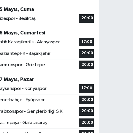
5 Mayıs, Cuma
izespor - Beşiktaş
20:00
6 Mayıs, Cumartesi
atih Karagümrük - Alanyaspor
17:00
aziantep FK - Başakşehir
20:00
amsunspor - Göztepe
20:00
7 Mayıs, Pazar
ayserispor - Konyaspor
17:00
enerbahçe - Eyüpspor
20:00
rabzonspor - Gençlerbirliği S.K.
20:00
asımpaşa - Galatasaray
20:00