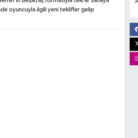
 Semih'in Beşiktaş formasıyla tekrar sahaya
A
 oyuncuyla ilgili yeni teklifler gelip