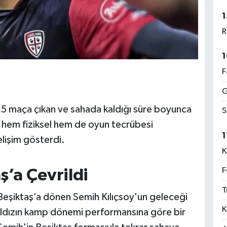
1
R
1
F
G
25 maça çıkan ve sahada kaldığı süre boyunca
S
 hem fiziksel hem de oyun tecrübesi
1
elişim gösterdi.
K
F
ş’a Çevrildi
T
Beşiktaş’a dönen Semih Kılıçsoy'un geleceği
K
ıldızın kamp dönemi performansına göre bir