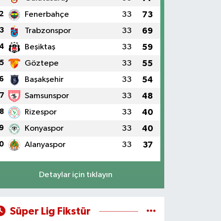
2
Fenerbahçe
33
73
3
Trabzonspor
33
69
4
Beşiktaş
33
59
5
Göztepe
33
55
6
Başakşehir
33
54
7
Samsunspor
33
48
8
Rizespor
33
40
9
Konyaspor
33
40
0
Alanyaspor
33
37
Detaylar için tıklayın
Süper Lig Fikstür