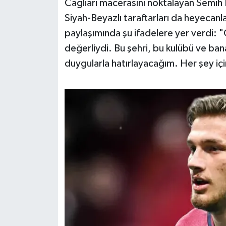
Cagliari macerasını noktalayan Semih 
OTOMOTİV
Siyah-Beyazlı taraftarları da heyecanla
Resmi İlanlar
paylaşımında şu ifadelere yer verdi: 
değerliydi. Bu şehri, bu kulübü ve ba
SAĞLIK
duygularla hatırlayacağım. Her şey içi
Savaştepe
SEYAHAT
SİYASET
Sındırgı
SPOR
SÜRMANŞET