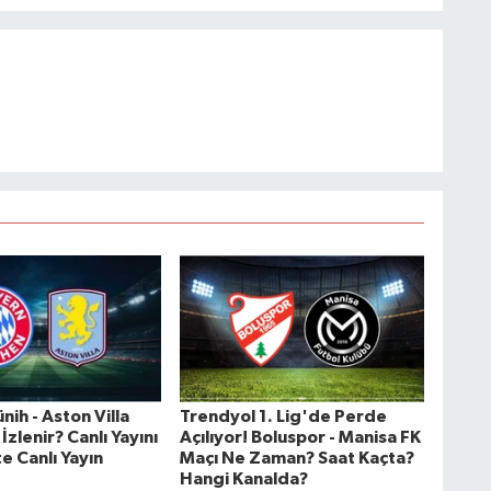
ih - Aston Villa
Trendyol 1. Lig'de Perde
İzlenir? Canlı Yayını
Açılıyor! Boluspor - Manisa FK
te Canlı Yayın
Maçı Ne Zaman? Saat Kaçta?
Hangi Kanalda?