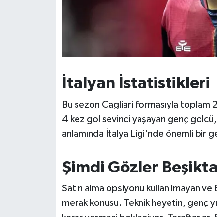
Susurluk
TARİHTE BUGÜN
TEKNOLOJİ
İtalyan İstatistikleri
Trend
Bu sezon Cagliari formasıyla toplam 
TÜRKİYE
4 kez gol sevinci yaşayan genç golcü,
VİZYONDAKİLER
anlamında İtalya Ligi'nde önemli bir g
YAŞAM
Şimdi Gözler Beşikta
Satın alma opsiyonu kullanılmayan ve 
merak konusu. Teknik heyetin, genç y