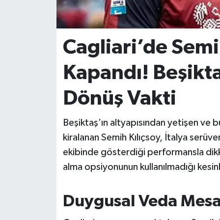
İvrindi
Cagliari’de Semi
KENT GÜNDEMİ
Kapandı! Beşiktaş
Kepsut
Dönüş Vakti
KÜLTÜR-SANAT
Beşiktaş’ın altyapısından yetişen ve bü
MAGAZİN
kiralanan Semih Kılıçsoy, İtalya serüv
MANŞET
ekibinde gösterdiği performansla dikk
alma opsiyonunun kullanılmadığı kesinl
Manyas
Duygusal Veda Mesa
OLAY