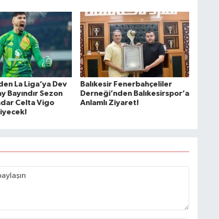
den La Liga’ya Dev
Balıkesir Fenerbahçeliler
ay Bayındır Sezon
Derneği’nden Balıkesirspor’a
dar Celta Vigo
Anlamlı Ziyaret!
iyecek!