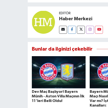
EDITÖR
Haber Merkezi
Bunlar da ilginizi çekebilir
Dev Maç Başlıyor! Bayern
Bayern Mün
Münih - Aston Villa Maçının İlk
Maçı Nasıl 
11'leri Belli Oldu!
Var mı? İş
Kanalları: