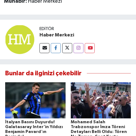
Muhabir:
Haber Merkezi
EDITÖR
Haber Merkezi
Bunlar da ilginizi çekebilir
İtalyan Basını Duyurdu!
Mohamed Salah
Galatasaray Inter'in Yıldızı
Trabzonspor İmza Töreni
Benjamin Pavard'ın
Detayları Belli Oldu: Tören