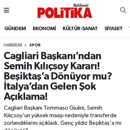
ASTROLOJİ
Balıkesir Nöbetçi Eczaneler
GÜNDEM
EKONOMİ
KÜLTÜR-SANAT
SİYASET
Ayvalık
Balıkesir Hava Durumu
HABERLER
SPOR
Balya
Balıkesir Namaz Vakitleri
Cagliari Başkanı’ndan
Semih Kılıçsoy Kararı!
Bandırma
Balıkesir Trafik Yoğunluk Haritası
Beşiktaş’a Dönüyor mu?
Bigadiç
Süper Lig Puan Durumu ve Fikstür
İtalya’dan Gelen Şok
Açıklama!
BİYOGRAFİLER
Tüm Manşetler
Cagliari Başkanı Tommaso Giulini, Semih
Burhaniye
Son Dakika Haberleri
Kılıçsoy'un yüksek maaşı nedeniyle transferde
zorlandıklarını açıkladı. Genç yıldız Beşiktaş'a mı
ÇEVRE
Haber Arşivi