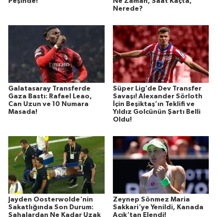
Peşinde!
Ne Zaman, Saat Kaçta,
Nerede?
Galatasaray Transferde
Süper Lig’de Dev Transfer
Gaza Bastı: Rafael Leao,
Savaşı! Alexander Sörloth
Can Uzun ve 10 Numara
İçin Beşiktaş’ın Teklifi ve
Masada!
Yıldız Golcünün Şartı Belli
Oldu!
Jayden Oosterwolde'nin
Zeynep Sönmez Maria
Sakatlığında Son Durum:
Sakkari'ye Yenildi, Kanada
Sahalardan Ne Kadar Uzak
Açık'tan Elendi!