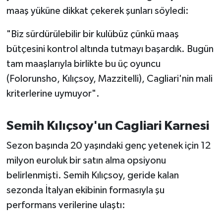
OTOMOTİV
maaş yüküne dikkat çekerek şunları söyledi:
Resmi İlanlar
"Biz sürdürülebilir bir kulübüz çünkü maaş
bütçesini kontrol altında tutmayı başardık. Bugün
SAĞLIK
tam maaşlarıyla birlikte bu üç oyuncu
(Folorunsho, Kılıçsoy, Mazzitelli), Cagliari'nin mali
Savaştepe
kriterlerine uymuyor".
SEYAHAT
Semih Kılıçsoy'un Cagliari Karnesi
SİYASET
Sezon başında 20 yaşındaki genç yetenek için 12
Sındırgı
milyon euroluk bir satın alma opsiyonu
belirlenmişti. Semih Kılıçsoy, geride kalan
SPOR
sezonda İtalyan ekibinin formasıyla şu
performans verilerine ulaştı:
SÜRMANŞET