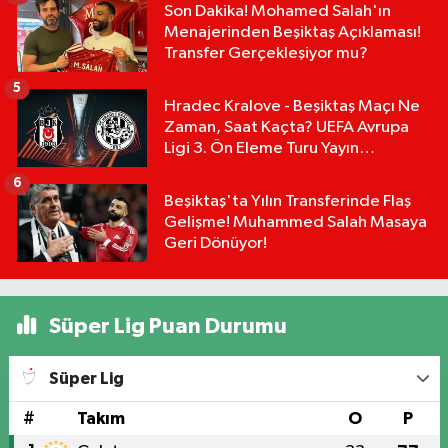
Son Dakika! Mohamed Salah'ın
Menajerinden Beşiktaş Açıklaması!
Transfer Gerçekleşiyor mu?
5
Hradec Kralove - Beşiktaş Maçı Ne
Zaman, Saat Kaçta? UEFA Avrupa
Ligi 3. Ön Eleme Turu Yayın
Detayları!
6
Beşiktaş'ta Yılın Transferinde Flaş
Gelişme! Muhammed Salah Masaya
Geri Dönüyor!
Süper Lig Puan Durumu
Süper Lig
#
Takım
O
P