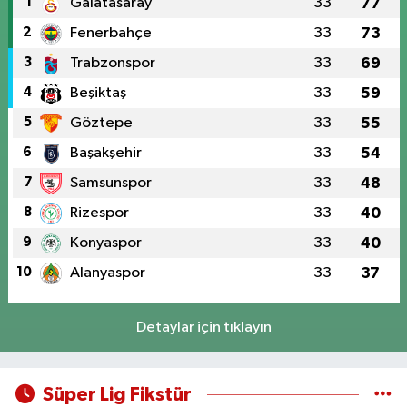
1
Galatasaray
33
77
2
Fenerbahçe
33
73
3
Trabzonspor
33
69
4
Beşiktaş
33
59
5
Göztepe
33
55
6
Başakşehir
33
54
7
Samsunspor
33
48
8
Rizespor
33
40
9
Konyaspor
33
40
10
Alanyaspor
33
37
Detaylar için tıklayın
Süper Lig Fikstür