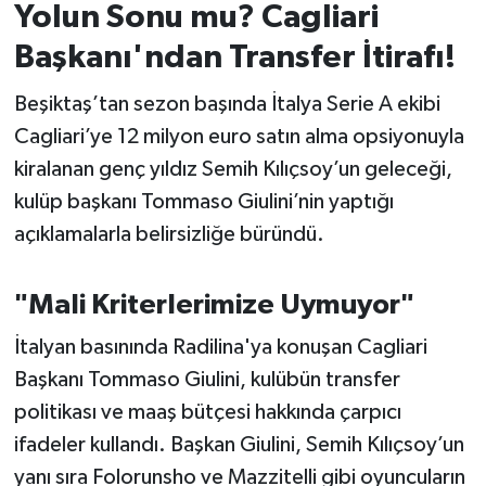
Yolun Sonu mu? Cagliari
İvrindi
Başkanı'ndan Transfer İtirafı!
Beşiktaş’tan sezon başında İtalya Serie A ekibi
KENT GÜNDEMİ
Cagliari’ye 12 milyon euro satın alma opsiyonuyla
Kepsut
kiralanan genç yıldız Semih Kılıçsoy’un geleceği,
kulüp başkanı Tommaso Giulini’nin yaptığı
KÜLTÜR-SANAT
açıklamalarla belirsizliğe büründü.
MAGAZİN
"Mali Kriterlerimize Uymuyor"
MANŞET
İtalyan basınında Radilina'ya konuşan Cagliari
Başkanı Tommaso Giulini, kulübün transfer
Manyas
politikası ve maaş bütçesi hakkında çarpıcı
OLAY
ifadeler kullandı. Başkan Giulini, Semih Kılıçsoy’un
yanı sıra Folorunsho ve Mazzitelli gibi oyuncuların