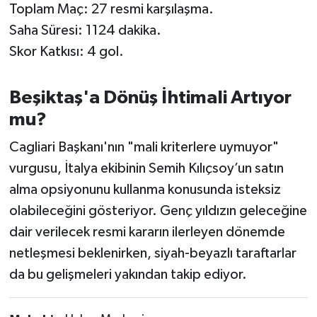
Toplam Maç: 27 resmi karşılaşma.
Susurluk
Saha Süresi: 1124 dakika.
TARİHTE BUGÜN
Skor Katkısı: 4 gol.
TEKNOLOJİ
Beşiktaş'a Dönüş İhtimali Artıyor
mu?
Trend
Cagliari Başkanı'nın "mali kriterlere uymuyor"
TÜRKİYE
vurgusu, İtalya ekibinin Semih Kılıçsoy’un satın
alma opsiyonunu kullanma konusunda isteksiz
VİZYONDAKİLER
olabileceğini gösteriyor. Genç yıldızın geleceğine
YAŞAM
dair verilecek resmi kararın ilerleyen dönemde
netleşmesi beklenirken, siyah-beyazlı taraftarlar
da bu gelişmeleri yakından takip ediyor.