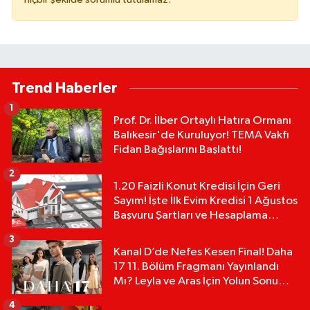
Trend Haberler
1
Prof. Dr. İlber Ortaylı Hatıra Ormanı
Balıkesir'de Kuruluyor! TEMA Vakfı
Fidan Bağışlarını Başlattı!
2
1.20 Faizli Konut Kredisi İçin Geri
Sayım! İşte İlk Evim Kredisi 1 Ağustos
Başvuru Şartları ve Hesaplama
Tablosu:
3
Kanal D’de Nefes Kesen Final! Daha
17 11. Bölüm Fragmanı Yayınlandı
Mı? Leyla ve Aras İçin Yolun Sonu
Mu?
4