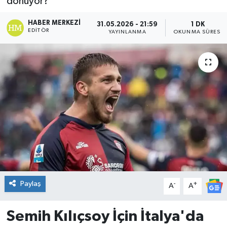
dönüyor?
DÜNYA
HABER MERKEZI
31.05.2026 - 21:59
1 DK
EDITÖR
YAYINLANMA
OKUNMA SÜRESI
Dursunbey
Edremit
EĞİTİM
EKONOMİ
Erdek
Gömeç
Paylaş
-
+
A
A
Gönen
Semih Kılıçsoy İçin İtalya'da
Havran