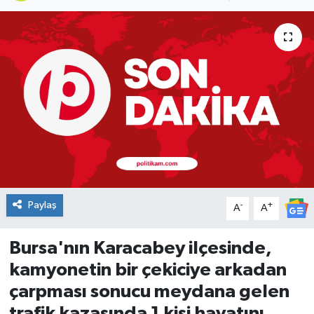
DÜNYA
Dursunbey
Edremit
EĞİTİM
EKONOMİ
Erdek
Paylaş
-
+
A
A
Gömeç
Bursa'nın Karacabey ilçesinde,
kamyonetin bir çekiciye arkadan
Gönen
çarpması sonucu meydana gelen
trafik kazasında 1 kişi hayatını
Havran