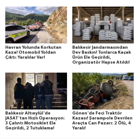
Havran Yolunda Korkutan
Balıkesir Jandarmasından
Kaza! Otomobil Yoldan
Dev Baskın! Tonlarca Kaçak
Çıktı: Yaralılar Var!
Ürün Ele Geçirildi,
Organizatör Hapse Atıldı!
Balıkesir Altıeylül'de
Gönen'de Feci Traktör
JASAT'tan Hızlı Operasyon:
Kazası! Şarampole Devrilen
3 Çalıntı Motosiklet Ele
Araçta Can Pazarı: 2 Ölü, 4
Geçirildi, 2 Tutuklama!
Yaralı!