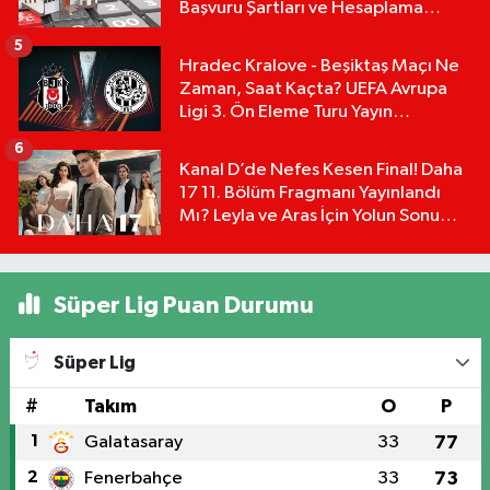
Başvuru Şartları ve Hesaplama
Tablosu:
5
Hradec Kralove - Beşiktaş Maçı Ne
Zaman, Saat Kaçta? UEFA Avrupa
Ligi 3. Ön Eleme Turu Yayın
Detayları!
6
Kanal D’de Nefes Kesen Final! Daha
17 11. Bölüm Fragmanı Yayınlandı
Mı? Leyla ve Aras İçin Yolun Sonu
Mu?
Süper Lig Puan Durumu
Süper Lig
#
Takım
O
P
1
Galatasaray
33
77
2
Fenerbahçe
33
73