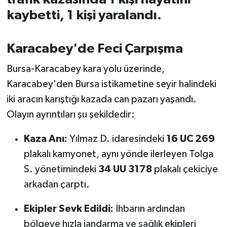
kaybetti, 1 kişi yaralandı.
İvrindi
Karacabey'de Feci Çarpışma
KENT GÜNDEMİ
Bursa-Karacabey kara yolu üzerinde,
Kepsut
Karacabey'den Bursa istikametine seyir halindeki
iki aracın karıştığı kazada can pazarı yaşandı.
KÜLTÜR-SANAT
Olayın ayrıntıları şu şekildedir:
MAGAZİN
Kaza Anı:
Yılmaz D. idaresindeki
16 UC 269
MANŞET
plakalı kamyonet, aynı yönde ilerleyen Tolga
S. yönetimindeki
34 UU 3178
plakalı çekiciye
Manyas
arkadan çarptı.
OLAY
Ekipler Sevk Edildi:
İhbarın ardından
bölgeye hızla jandarma ve sağlık ekipleri