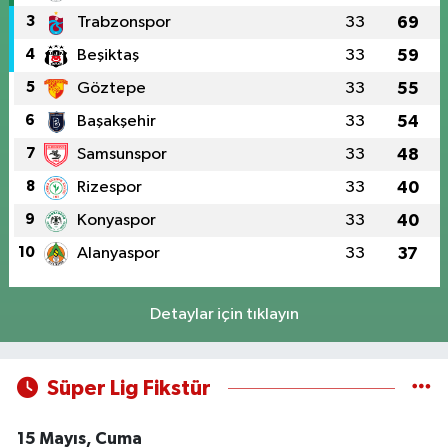
3
Trabzonspor
33
69
4
Beşiktaş
33
59
5
Göztepe
33
55
6
Başakşehir
33
54
7
Samsunspor
33
48
8
Rizespor
33
40
9
Konyaspor
33
40
10
Alanyaspor
33
37
Detaylar için tıklayın
Süper Lig Fikstür
15 Mayıs, Cuma