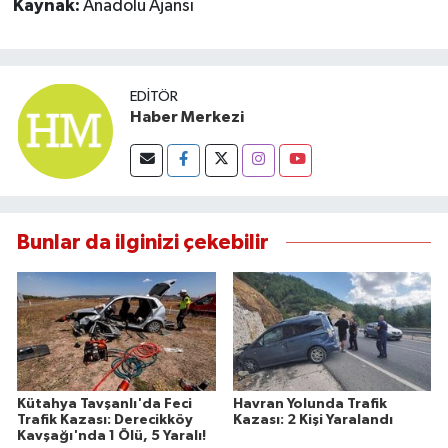
Kaynak:
Anadolu Ajansı
Susurluk
TARİHTE BUGÜN
EDITÖR
Haber Merkezi
TEKNOLOJİ
Trend
TÜRKİYE
Bunlar da ilginizi çekebilir
VİZYONDAKİLER
YAŞAM
Kütahya Tavşanlı'da Feci
Havran Yolunda Trafik
Trafik Kazası: Derecikköy
Kazası: 2 Kişi Yaralandı
Kavşağı'nda 1 Ölü, 5 Yaralı!