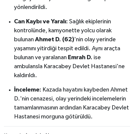
OTOMOTİV
yönlendirildi.
Resmi İlanlar
Can Kaybı ve Yaralı:
Sağlık ekiplerinin
kontrolünde, kamyonette yolcu olarak
SAĞLIK
bulunan
Ahmet D. (62)
'nin olay yerinde
Savaştepe
yaşamını yitirdiği tespit edildi. Aynı araçta
bulunan ve yaralanan
Emrah D.
ise
SEYAHAT
ambulansla Karacabey Devlet Hastanesi'ne
kaldırıldı.
SİYASET
İnceleme:
Kazada hayatını kaybeden Ahmet
Sındırgı
D.'nin cenazesi, olay yerindeki incelemelerin
tamamlanmasının ardından Karacabey Devlet
SPOR
Hastanesi morguna götürüldü.
SÜRMANŞET