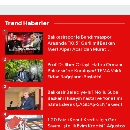
Trend Haberler
1
Balıkesirspor le Bandırmaspor
Arasında ‘10.5’ Gerilimi! Başkan
Mert Alper Acar’dan Murat
Karakoyun'a Sert Tepki!
2
Prof. Dr. İlber Ortaylı Hatıra Ormanı
Balıkesir'de Kuruluyor! TEMA Vakfı
Fidan Bağışlarını Başlattı!
3
Balıkesir Belediye-İş 1 No'lu Şube
Başkanı Hüseyin Pastal ve Yönetimi
İstifa Ederek ÇAĞDAŞ-SEN'e Geçti
4
1.20 Faizli Konut Kredisi İçin Geri
Sayım! İşte İlk Evim Kredisi 1 Ağustos