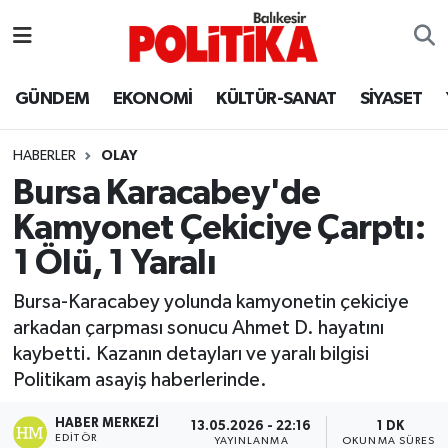
ASTROLOJİ
Balıkesir Nöbetçi Eczaneler
GÜNDEM
EKONOMİ
KÜLTÜR-SANAT
SİYASET
Ayvalık
Balıkesir Hava Durumu
HABERLER
OLAY
Balya
Balıkesir Namaz Vakitleri
Bursa Karacabey'de
Kamyonet Çekiciye Çarptı:
Bandırma
Balıkesir Trafik Yoğunluk Haritası
1 Ölü, 1 Yaralı
Bigadiç
Süper Lig Puan Durumu ve Fikstür
Bursa-Karacabey yolunda kamyonetin çekiciye
arkadan çarpması sonucu Ahmet D. hayatını
BİYOGRAFİLER
Tüm Manşetler
kaybetti. Kazanın detayları ve yaralı bilgisi
Politikam asayiş haberlerinde.
Burhaniye
Son Dakika Haberleri
HABER MERKEZI
13.05.2026 - 22:16
1 DK
ÇEVRE
Haber Arşivi
EDITÖR
YAYINLANMA
OKUNMA SÜRESI