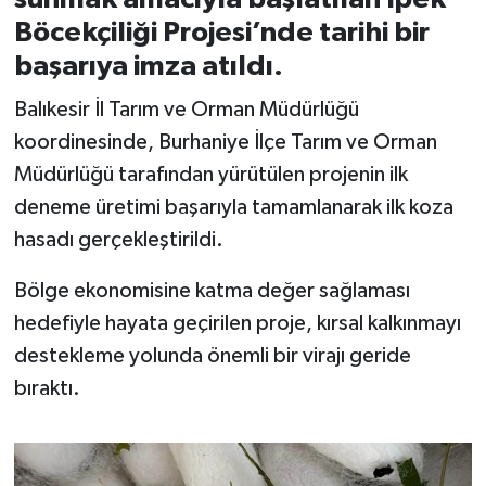
Böcekçiliği Projesi’nde tarihi bir
İvrindi
başarıya imza atıldı.
KENT GÜNDEMİ
Balıkesir İl Tarım ve Orman Müdürlüğü
koordinesinde, Burhaniye İlçe Tarım ve Orman
Kepsut
Müdürlüğü tarafından yürütülen projenin ilk
deneme üretimi başarıyla tamamlanarak ilk koza
KÜLTÜR-SANAT
hasadı gerçekleştirildi.
MAGAZİN
Bölge ekonomisine katma değer sağlaması
hedefiyle hayata geçirilen proje, kırsal kalkınmayı
MANŞET
destekleme yolunda önemli bir virajı geride
Manyas
bıraktı.
OLAY