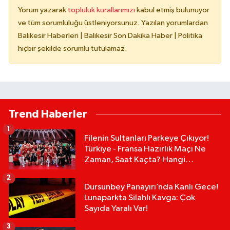
Yorum yazarak
topluluk kurallarımızı
kabul etmiş bulunuyor
ve tüm sorumluluğu üstleniyorsunuz. Yazılan yorumlardan
Balıkesir Haberleri | Balıkesir Son Dakika Haber | Politika
hiçbir şekilde sorumlu tutulamaz.
Trend Haberler
1
Filenin Sultanları Parkeye Çıkıyor!
Türkiye - Fransa Hazırlık Maçı Ne
Zaman, Saat Kaçta? Hangi
Kanalda?
2
Dursunbey Panayırı’nda Kanlı Gece!
Lunaparkta Silahlı Kavga: Çok
Sayıda Yaralı Var!
3