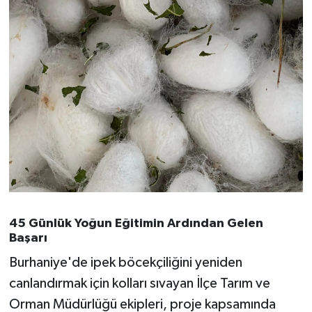
OTOMOTİV
Resmi İlanlar
SAĞLIK
Savaştepe
SEYAHAT
SİYASET
Sındırgı
45 Günlük Yoğun Eğitimin Ardından Gelen
Başarı
SPOR
Burhaniye'de ipek böcekçiliğini yeniden
canlandırmak için kolları sıvayan İlçe Tarım ve
SÜRMANŞET
Orman Müdürlüğü ekipleri, proje kapsamında