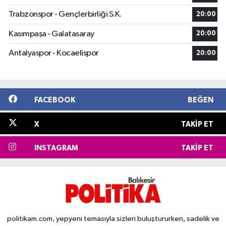
Trabzonspor - Gençlerbirliği S.K.
20:00
Kasımpaşa - Galatasaray
20:00
Antalyaspor - Kocaelispor
20:00
FACEBOOK
BEĞEN
X
TAKIP ET
INSTAGRAM
TAKIP ET
politikam.com, yepyeni temasıyla sizleri buluştururken, sadelik ve