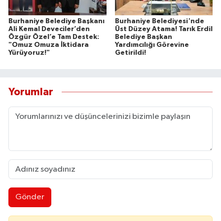
Burhaniye Belediye Başkanı
Burhaniye Belediyesi'nde
Ali Kemal Deveciler’den
Üst Düzey Atama! Tarık Erdil
Özgür Özel’e Tam Destek:
Belediye Başkan
"Omuz Omuza İktidara
Yardımcılığı Görevine
Yürüyoruz!"
Getirildi!
Yorumlar
Gönder