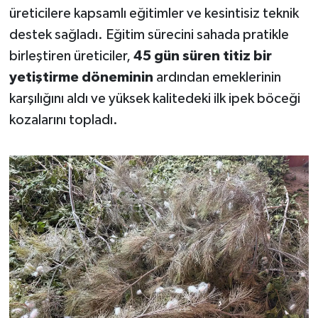
üreticilere kapsamlı eğitimler ve kesintisiz teknik
Susurluk
destek sağladı. Eğitim sürecini sahada pratikle
TARİHTE BUGÜN
birleştiren üreticiler,
45 gün süren titiz bir
yetiştirme döneminin
ardından emeklerinin
TEKNOLOJİ
karşılığını aldı ve yüksek kalitedeki ilk ipek böceği
kozalarını topladı.
Trend
TÜRKİYE
VİZYONDAKİLER
YAŞAM