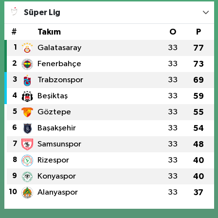
Süper Lig
#
Takım
O
P
1
Galatasaray
33
77
2
Fenerbahçe
33
73
3
Trabzonspor
33
69
4
Beşiktaş
33
59
5
Göztepe
33
55
6
Başakşehir
33
54
7
Samsunspor
33
48
8
Rizespor
33
40
9
Konyaspor
33
40
10
Alanyaspor
33
37