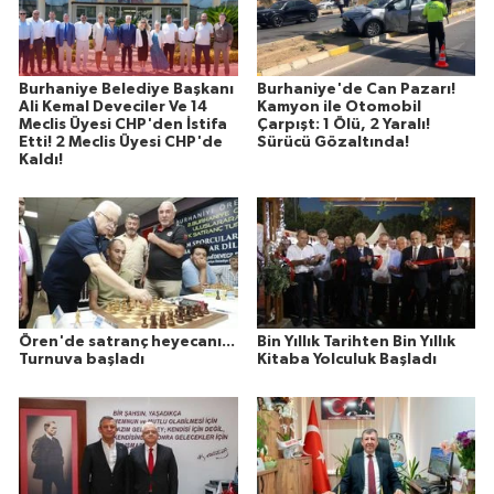
Burhaniye Belediye Başkanı
Burhaniye'de Can Pazarı!
Ali Kemal Deveciler Ve 14
Kamyon ile Otomobil
Meclis Üyesi CHP'den İstifa
Çarpışt: 1 Ölü, 2 Yaralı!
Etti! 2 Meclis Üyesi CHP'de
Sürücü Gözaltında!
Kaldı!
Ören'de satranç heyecanı...
Bin Yıllık Tarihten Bin Yıllık
Turnuva başladı
Kitaba Yolculuk Başladı