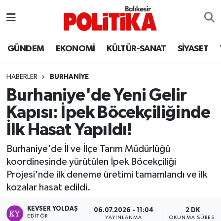
ASTROLOJİ
Balıkesir Nöbetçi Eczaneler
GÜNDEM
EKONOMİ
KÜLTÜR-SANAT
SİYASET
Ayvalık
Balıkesir Hava Durumu
HABERLER
BURHANIYE
Balya
Balıkesir Namaz Vakitleri
Burhaniye'de Yeni Gelir
Kapısı: İpek Böcekçiliğinde
Bandırma
Balıkesir Trafik Yoğunluk Haritası
İlk Hasat Yapıldı!
Bigadiç
Süper Lig Puan Durumu ve Fikstür
Burhaniye'de İl ve İlçe Tarım Müdürlüğü
koordinesinde yürütülen İpek Böcekçiliği
BİYOGRAFİLER
Tüm Manşetler
Projesi'nde ilk deneme üretimi tamamlandı ve ilk
kozalar hasat edildi.
Burhaniye
Son Dakika Haberleri
KEVSER YOLDAŞ
06.07.2026 - 11:04
2 DK
ÇEVRE
Haber Arşivi
EDITÖR
YAYINLANMA
OKUNMA SÜRESI