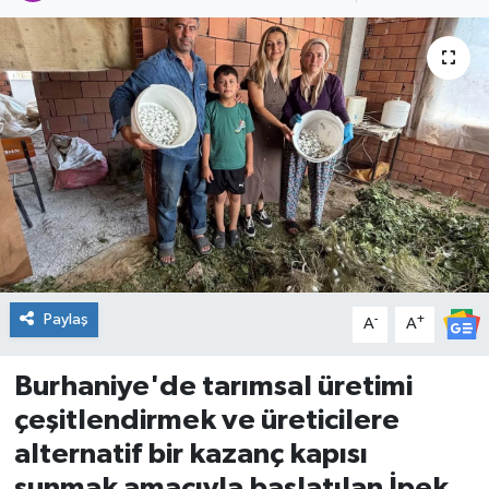
DÜNYA
Dursunbey
Edremit
EĞİTİM
EKONOMİ
Erdek
Paylaş
-
+
A
A
Gömeç
Burhaniye'de tarımsal üretimi
çeşitlendirmek ve üreticilere
Gönen
alternatif bir kazanç kapısı
sunmak amacıyla başlatılan İpek
Havran