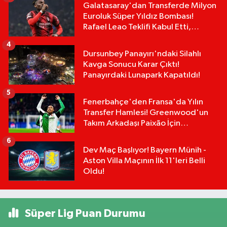
Galatasaray'dan Transferde Milyon
Euroluk Süper Yıldız Bombası!
Rafael Leao Teklifi Kabul Etti,
İmzalar An Meselesi!
4
Dursunbey Panayırı'ndaki Silahlı
Kavga Sonucu Karar Çıktı!
Panayırdaki Lunapark Kapatıldı!
5
Fenerbahçe'den Fransa'da Yılın
Transfer Hamlesi! Greenwood'un
Takım Arkadaşı Paixão İçin
Düğmeye Basıldı!
6
Dev Maç Başlıyor! Bayern Münih -
Aston Villa Maçının İlk 11'leri Belli
Oldu!
Süper Lig Puan Durumu