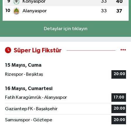
9
Konyaspor
33
40
10
Alanyaspor
33
37
Detaylar için tıklayın
Süper Lig Fikstür
15 Mayıs, Cuma
Rizespor - Beşiktaş
20:00
16 Mayıs, Cumartesi
Fatih Karagümrük - Alanyaspor
17:00
Gaziantep FK - Başakşehir
20:00
Samsunspor - Göztepe
20:00