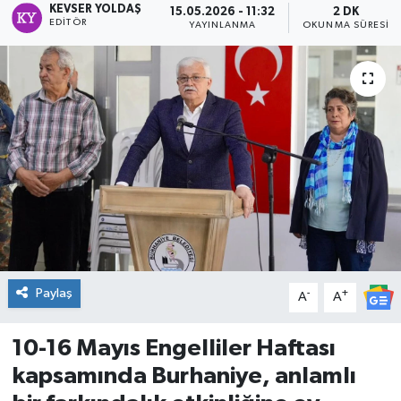
KEVSER YOLDAŞ
15.05.2026 - 11:32
2 DK
EDITÖR
YAYINLANMA
OKUNMA SÜRESI
DÜNYA
Dursunbey
Edremit
EĞİTİM
EKONOMİ
Erdek
Paylaş
-
+
A
A
Gömeç
10-16 Mayıs Engelliler Haftası
Gönen
kapsamında Burhaniye, anlamlı
Havran