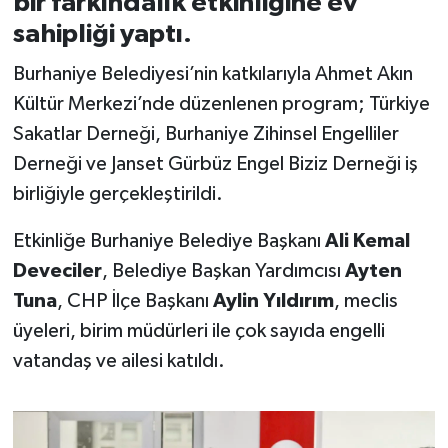
bir farkındalık etkinliğine ev
sahipliği yaptı.
İvrindi
Burhaniye Belediyesi’nin katkılarıyla Ahmet Akın
KENT GÜNDEMİ
Kültür Merkezi’nde düzenlenen program; Türkiye
Sakatlar Derneği, Burhaniye Zihinsel Engelliler
Kepsut
Derneği ve Janset Gürbüz Engel Biziz Derneği iş
birliğiyle gerçekleştirildi.
KÜLTÜR-SANAT
Etkinliğe Burhaniye Belediye Başkanı
Ali Kemal
MAGAZİN
Deveciler
, Belediye Başkan Yardımcısı
Ayten
Tuna
, CHP İlçe Başkanı
Aylin Yıldırım
, meclis
MANŞET
üyeleri, birim müdürleri ile çok sayıda engelli
Manyas
vatandaş ve ailesi katıldı.
OLAY