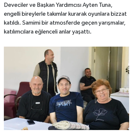
Deveciler ve Başkan Yardımcısı Ayten Tuna,
Susurluk
engelli bireylerle takımlar kurarak oyunlara bizzat
TARİHTE BUGÜN
katıldı. Samimi bir atmosferde geçen yarışmalar,
katılımcılara eğlenceli anlar yaşattı.
TEKNOLOJİ
Trend
TÜRKİYE
VİZYONDAKİLER
YAŞAM