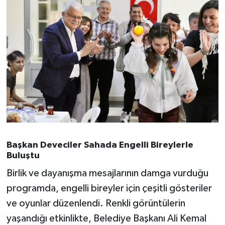
OTOMOTİV
Resmi İlanlar
SAĞLIK
Savaştepe
SEYAHAT
SİYASET
Başkan Deveciler Sahada Engelli Bireylerle
Buluştu
Sındırgı
Birlik ve dayanışma mesajlarının damga vurduğu
SPOR
programda, engelli bireyler için çeşitli gösteriler
ve oyunlar düzenlendi. Renkli görüntülerin
SÜRMANŞET
yaşandığı etkinlikte, Belediye Başkanı Ali Kemal