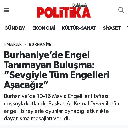
ASTROLOJİ
Balıkesir Nöbetçi Eczaneler
GÜNDEM
EKONOMİ
KÜLTÜR-SANAT
SİYASET
Ayvalık
Balıkesir Hava Durumu
HABERLER
BURHANIYE
Balya
Balıkesir Namaz Vakitleri
Burhaniye’de Engel
Tanımayan Buluşma:
Bandırma
Balıkesir Trafik Yoğunluk Haritası
“Sevgiyle Tüm Engelleri
Bigadiç
Süper Lig Puan Durumu ve Fikstür
Aşacağız”
BİYOGRAFİLER
Tüm Manşetler
Burhaniye’de 10-16 Mayıs Engelliler Haftası
coşkuyla kutlandı. Başkan Ali Kemal Deveciler’in
Burhaniye
Son Dakika Haberleri
engelli bireylerle oyunlar oynadığı etkinlikte
dayanışma mesajları verildi.
ÇEVRE
Haber Arşivi