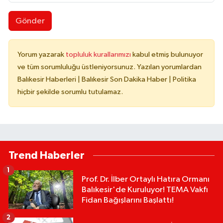
Gönder
Yorum yazarak
topluluk kurallarımızı
kabul etmiş bulunuyor
ve tüm sorumluluğu üstleniyorsunuz. Yazılan yorumlardan
Balıkesir Haberleri | Balıkesir Son Dakika Haber | Politika
hiçbir şekilde sorumlu tutulamaz.
Trend Haberler
1
Prof. Dr. İlber Ortaylı Hatıra Ormanı
Balıkesir'de Kuruluyor! TEMA Vakfı
Fidan Bağışlarını Başlattı!
2