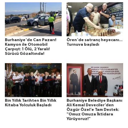
Burhaniye'de Can Pazarı!
Ören'de satranç heyecanı...
Kamyon ile Otomobil
Turnuva başladı
Çarpışt: 1 Ölü, 2 Yaralı!
Sürücü Gözaltında!
Bin Yıllık Tarihten Bin Yıllık
Burhaniye Belediye Başkanı
Kitaba Yolculuk Başladı
Ali Kemal Deveciler’den
Özgür Özel’e Tam Destek:
"Omuz Omuza İktidara
Yürüyoruz!"