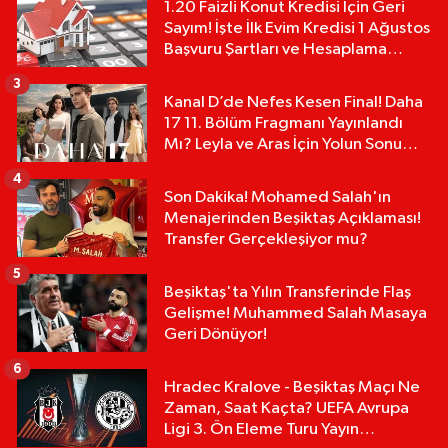
1.20 Faizli Konut Kredisi İçin Geri
Sayım! İşte İlk Evim Kredisi 1 Ağustos
Başvuru Şartları ve Hesaplama
Tablosu:
3
Kanal D’de Nefes Kesen Final! Daha
17 11. Bölüm Fragmanı Yayınlandı
Mı? Leyla ve Aras İçin Yolun Sonu
Mu?
4
Son Dakika! Mohamed Salah'ın
Menajerinden Beşiktaş Açıklaması!
Transfer Gerçekleşiyor mu?
5
Beşiktaş'ta Yılın Transferinde Flaş
Gelişme! Muhammed Salah Masaya
Geri Dönüyor!
6
Hradec Kralove - Beşiktaş Maçı Ne
Zaman, Saat Kaçta? UEFA Avrupa
Ligi 3. Ön Eleme Turu Yayın