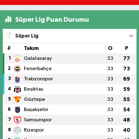
Detayları!
Süper Lig Puan Durumu
Süper Lig
#
Takım
O
P
1
Galatasaray
33
77
2
Fenerbahçe
33
73
3
Trabzonspor
33
69
4
Beşiktaş
33
59
5
Göztepe
33
55
6
Başakşehir
33
54
7
Samsunspor
33
48
8
Rizespor
33
40