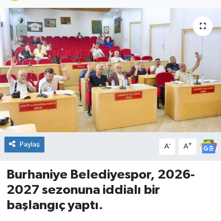
DÜNYA
Dursunbey
Edremit
EĞİTİM
EKONOMİ
Erdek
Paylaş
-
+
A
A
Gömeç
Burhaniye Belediyespor, 2026-
2027 sezonuna iddialı bir
Gönen
başlangıç yaptı.
Havran