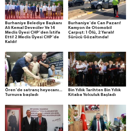
Burhaniye Belediye Başkanı
Burhaniye'de Can Pazarı!
Ali Kemal Deveciler Ve 14
Kamyon ile Otomobil
Meclis Üyesi CHP'den İstifa
Çarpışt: 1 Ölü, 2 Yaralı!
Etti! 2 Meclis Üyesi CHP'de
Sürücü Gözaltında!
Kaldı!
Ören'de satranç heyecanı...
Bin Yıllık Tarihten Bin Yıllık
Turnuva başladı
Kitaba Yolculuk Başladı