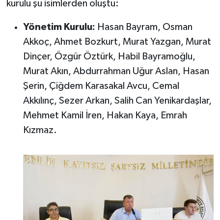
kurulu şu isimlerden oluştu:
Susurluk
Yönetim Kurulu:
Hasan Bayram, Osman
TARİHTE BUGÜN
Akkoç, Ahmet Bozkurt, Murat Yazgan, Murat
Dinçer, Özgür Öztürk, Habil Bayramoğlu,
TEKNOLOJİ
Murat Akın, Abdurrahman Uğur Aslan, Hasan
Trend
Şerin, Çiğdem Karasakal Avcu, Cemal
Akkılınç, Sezer Arkan, Salih Can Yenikardaşlar,
TÜRKİYE
Mehmet Kamil İren, Hakan Kaya, Emrah
Kızmaz.
VİZYONDAKİLER
YAŞAM