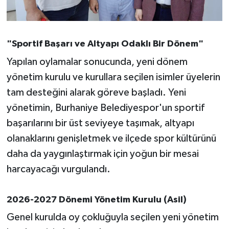
OTOMOTİV
Resmi İlanlar
"Sportif Başarı ve Altyapı Odaklı Bir Dönem"
SAĞLIK
Yapılan oylamalar sonucunda, yeni dönem
yönetim kurulu ve kurullara seçilen isimler üyelerin
Savaştepe
tam desteğini alarak göreve başladı. Yeni
yönetimin, Burhaniye Belediyespor'un sportif
SEYAHAT
başarılarını bir üst seviyeye taşımak, altyapı
SİYASET
olanaklarını genişletmek ve ilçede spor kültürünü
daha da yaygınlaştırmak için yoğun bir mesai
Sındırgı
harcayacağı vurgulandı.
SPOR
2026-2027 Dönemi Yönetim Kurulu (Asil)
SÜRMANŞET
Genel kurulda oy çokluğuyla seçilen yeni yönetim