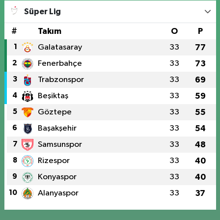
Süper Lig
#
Takım
O
P
1
Galatasaray
33
77
2
Fenerbahçe
33
73
3
Trabzonspor
33
69
4
Beşiktaş
33
59
5
Göztepe
33
55
6
Başakşehir
33
54
7
Samsunspor
33
48
8
Rizespor
33
40
9
Konyaspor
33
40
10
Alanyaspor
33
37