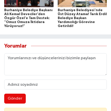
Burhaniye Belediye Başkanı
Burhaniye Belediyesi'nde
Ali Kemal Deveciler’den
Üst Düzey Atama! Tarık Erdil
Özgür Özel’e Tam Destek:
Belediye Başkan
"Omuz Omuza İktidara
Yardımcılığı Görevine
Yürüyoruz!"
Getirildi!
Yorumlar
Gönder