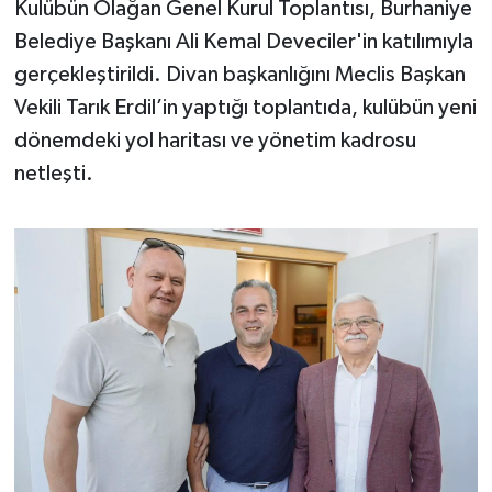
Kulübün Olağan Genel Kurul Toplantısı, Burhaniye
Belediye Başkanı Ali Kemal Deveciler'in katılımıyla
İvrindi
gerçekleştirildi. Divan başkanlığını Meclis Başkan
Vekili Tarık Erdil’in yaptığı toplantıda, kulübün yeni
KENT GÜNDEMİ
dönemdeki yol haritası ve yönetim kadrosu
Kepsut
netleşti.
KÜLTÜR-SANAT
MAGAZİN
MANŞET
Manyas
OLAY