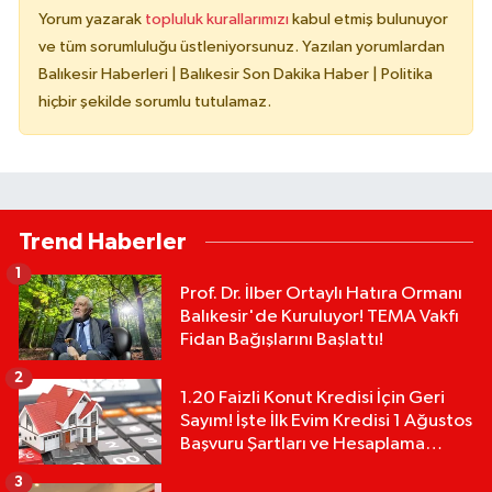
Yorum yazarak
topluluk kurallarımızı
kabul etmiş bulunuyor
ve tüm sorumluluğu üstleniyorsunuz. Yazılan yorumlardan
Balıkesir Haberleri | Balıkesir Son Dakika Haber | Politika
hiçbir şekilde sorumlu tutulamaz.
Trend Haberler
1
Prof. Dr. İlber Ortaylı Hatıra Ormanı
Balıkesir'de Kuruluyor! TEMA Vakfı
Fidan Bağışlarını Başlattı!
2
1.20 Faizli Konut Kredisi İçin Geri
Sayım! İşte İlk Evim Kredisi 1 Ağustos
Başvuru Şartları ve Hesaplama
Tablosu:
3