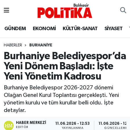
ASTROLOJİ
Balıkesir Nöbetçi Eczaneler
GÜNDEM
EKONOMİ
KÜLTÜR-SANAT
SİYASET
Ayvalık
Balıkesir Hava Durumu
HABERLER
BURHANIYE
Balya
Balıkesir Namaz Vakitleri
Burhaniye Belediyespor’da
Yeni Dönem Başladı: İşte
Bandırma
Balıkesir Trafik Yoğunluk Haritası
Yeni Yönetim Kadrosu
Bigadiç
Süper Lig Puan Durumu ve Fikstür
Burhaniye Belediyespor 2026-2027 dönemi
Olağan Genel Kurul Toplantısı gerçekleşti. Yeni
BİYOGRAFİLER
Tüm Manşetler
yönetim kurulu ve tüm kurullar belli oldu. İşte
detaylar.
Burhaniye
Son Dakika Haberleri
HABER MERKEZI
11.06.2026 - 12:53
11.06.2026 - 12:
ÇEVRE
Haber Arşivi
EDITÖR
YAYINLANMA
GÜNCELLEME