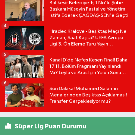
Balıkesir Belediye-İş 1 No'lu Şube
Başkanı Hüseyin Pastal ve Yönetimi
İstifa Ederek ÇAĞDAŞ-SEN'e Geçti
4
Hradec Kralove - Beşiktaş Maçı Ne
Zaman, Saat Kaçta? UEFA Avrupa
Ligi 3. Ön Eleme Turu Yayın
Detayları!
5
Kanal D’de Nefes Kesen Final! Daha
17 11. Bölüm Fragmanı Yayınlandı
Mı? Leyla ve Aras İçin Yolun Sonu
Mu?
6
Son Dakika! Mohamed Salah'ın
Menajerinden Beşiktaş Açıklaması!
Transfer Gerçekleşiyor mu?
Süper Lig Puan Durumu