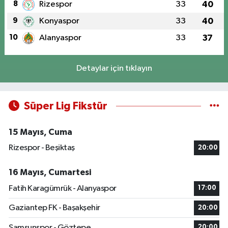
8
Rizespor
33
40
9
Konyaspor
33
40
10
Alanyaspor
33
37
Detaylar için tıklayın
Süper Lig Fikstür
15 Mayıs, Cuma
Rizespor - Beşiktaş
20:00
16 Mayıs, Cumartesi
Fatih Karagümrük - Alanyaspor
17:00
Gaziantep FK - Başakşehir
20:00
Samsunspor - Göztepe
20:00