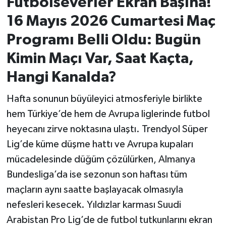
Futbolseverler Ekran Başına!
16 Mayıs 2026 Cumartesi Maç
İvrindi
Programı Belli Oldu: Bugün
KENT GÜNDEMİ
Kimin Maçı Var, Saat Kaçta,
Hangi Kanalda?
Kepsut
Hafta sonunun büyüleyici atmosferiyle birlikte
KÜLTÜR-SANAT
hem Türkiye’de hem de Avrupa liglerinde futbol
MAGAZİN
heyecanı zirve noktasına ulaştı. Trendyol Süper
Lig’de küme düşme hattı ve Avrupa kupaları
MANŞET
mücadelesinde düğüm çözülürken, Almanya
Bundesliga’da ise sezonun son haftası tüm
Manyas
maçların aynı saatte başlayacak olmasıyla
OLAY
nefesleri kesecek. Yıldızlar karması Suudi
Arabistan Pro Lig’de de futbol tutkunlarını ekran