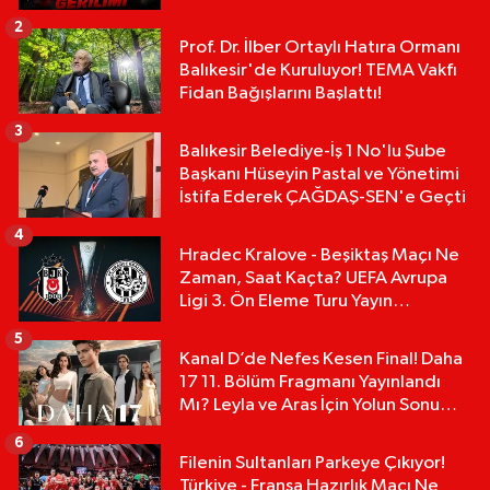
Karakoyun'a Sert Tepki!
2
Prof. Dr. İlber Ortaylı Hatıra Ormanı
Balıkesir'de Kuruluyor! TEMA Vakfı
Fidan Bağışlarını Başlattı!
3
Balıkesir Belediye-İş 1 No'lu Şube
Başkanı Hüseyin Pastal ve Yönetimi
İstifa Ederek ÇAĞDAŞ-SEN'e Geçti
4
Hradec Kralove - Beşiktaş Maçı Ne
Zaman, Saat Kaçta? UEFA Avrupa
Ligi 3. Ön Eleme Turu Yayın
Detayları!
5
Kanal D’de Nefes Kesen Final! Daha
17 11. Bölüm Fragmanı Yayınlandı
Mı? Leyla ve Aras İçin Yolun Sonu
Mu?
6
Filenin Sultanları Parkeye Çıkıyor!
Türkiye - Fransa Hazırlık Maçı Ne