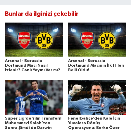
Bunlar da ilginizi çekebilir
Arsenal - Borussia
Arsenal - Borussia
Dortmund Maçı Nasıl
Dortmund Maçının İlk 11'leri
İzlenir? Canlı Yayını Var mı?
Belli Oldu!
Süper Lig’de Yılın Transferi!
Fenerbahçe’den Kale İçin
Muhammed Salah’tan
Yuvalara Dönüş
Sonra Şimdi de Darwin
Operasyonu: Berke Özer