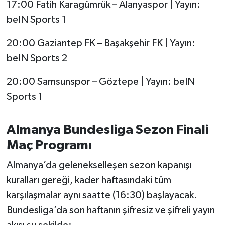
17:00 Fatih Karagümrük – Alanyaspor | Yayın:
Susurluk
beIN Sports 1
TARİHTE BUGÜN
20:00 Gaziantep FK – Başakşehir FK | Yayın:
beIN Sports 2
TEKNOLOJİ
20:00 Samsunspor – Göztepe | Yayın: beIN
Trend
Sports 1
TÜRKİYE
Almanya Bundesliga Sezon Finali
VİZYONDAKİLER
Maç Programı
YAŞAM
Almanya’da gelenekselleşen sezon kapanışı
kuralları gereği, kader haftasındaki tüm
karşılaşmalar aynı saatte (16:30) başlayacak.
Bundesliga’da son haftanın şifresiz ve şifreli yayın