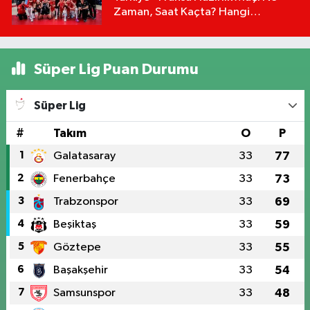
Zaman, Saat Kaçta? Hangi
Kanalda?
Süper Lig Puan Durumu
Süper Lig
#
Takım
O
P
1
Galatasaray
33
77
2
Fenerbahçe
33
73
3
Trabzonspor
33
69
4
Beşiktaş
33
59
5
Göztepe
33
55
6
Başakşehir
33
54
7
Samsunspor
33
48