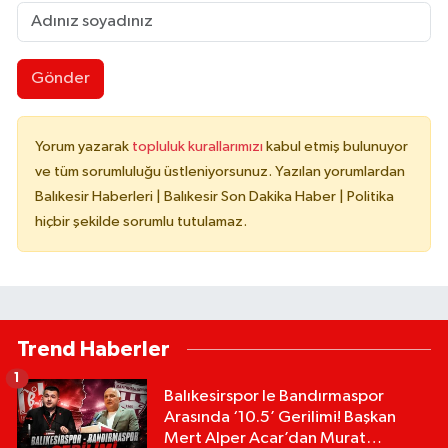
Gönder
Yorum yazarak
topluluk kurallarımızı
kabul etmiş bulunuyor
ve tüm sorumluluğu üstleniyorsunuz. Yazılan yorumlardan
Balıkesir Haberleri | Balıkesir Son Dakika Haber | Politika
hiçbir şekilde sorumlu tutulamaz.
Trend Haberler
1
Balıkesirspor le Bandırmaspor
Arasında ‘10.5’ Gerilimi! Başkan
Mert Alper Acar’dan Murat