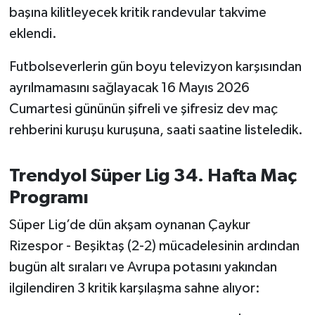
OTOMOTİV
başına kilitleyecek kritik randevular takvime
eklendi.
Resmi İlanlar
Futbolseverlerin gün boyu televizyon karşısından
SAĞLIK
ayrılmamasını sağlayacak 16 Mayıs 2026
Cumartesi gününün şifreli ve şifresiz dev maç
Savaştepe
rehberini kuruşu kuruşuna, saati saatine listeledik.
SEYAHAT
Trendyol Süper Lig 34. Hafta Maç
SİYASET
Programı
Sındırgı
Süper Lig’de dün akşam oynanan Çaykur
Rizespor - Beşiktaş (2-2) mücadelesinin ardından
SPOR
bugün alt sıraları ve Avrupa potasını yakından
ilgilendiren 3 kritik karşılaşma sahne alıyor:
SÜRMANŞET