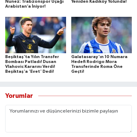
Nunez: Trabzonspor Uçağı
Yeniden Kadıköy Yolunda!
Arabistan’a İniyor!
Beşiktaş'ta Yılın Transfer
Galatasaray'ın 10 Numara
Bombası Patladı! Dusan
Hedefi Rodrigo Mora
Vlahovic Kararını Verdi!
Transferinde Roma Öne
Beşiktaş'a 'Evet' Dedi!
Geçti!
Yorumlar