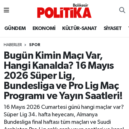
ASTROLOJİ
Balıkesir Nöbetçi Eczaneler
GÜNDEM
EKONOMİ
KÜLTÜR-SANAT
SİYASET
Ayvalık
Balıkesir Hava Durumu
HABERLER
SPOR
Balya
Balıkesir Namaz Vakitleri
Bugün Kimin Maçı Var,
Hangi Kanalda? 16 Mayıs
Bandırma
Balıkesir Trafik Yoğunluk Haritası
2026 Süper Lig,
Bigadiç
Süper Lig Puan Durumu ve Fikstür
Bundesliga ve Pro Lig Maç
Programı ve Yayın Saatleri!
BİYOGRAFİLER
Tüm Manşetler
16 Mayıs 2026 Cumartesi günü hangi maçlar var?
Burhaniye
Son Dakika Haberleri
Süper Lig 34. hafta heyecanı, Almanya
Bundesliga final haftası tüm maçları ve Suudi
ÇEVRE
Haber Arşivi