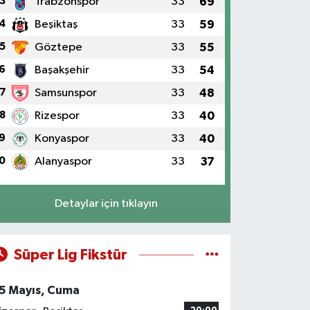
3
Trabzonspor
33
69
4
Beşiktaş
33
59
5
Göztepe
33
55
6
Başakşehir
33
54
7
Samsunspor
33
48
8
Rizespor
33
40
9
Konyaspor
33
40
0
Alanyaspor
33
37
Detaylar için tıklayın
Süper Lig Fikstür
5 Mayıs, Cuma