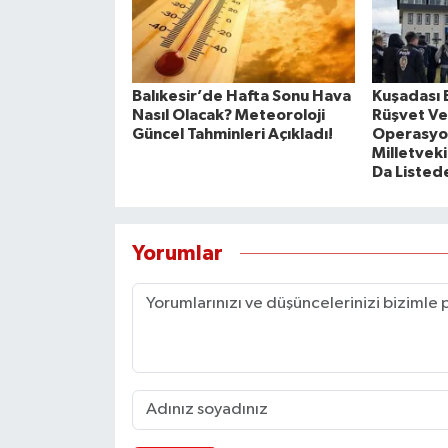
Balıkesir’de Hafta Sonu Hava
Kuşadası 
Nasıl Olacak? Meteoroloji
Rüşvet Ve
Güncel Tahminleri Açıkladı!
Operasyon
Milletveki
Da Listed
Yorumlar