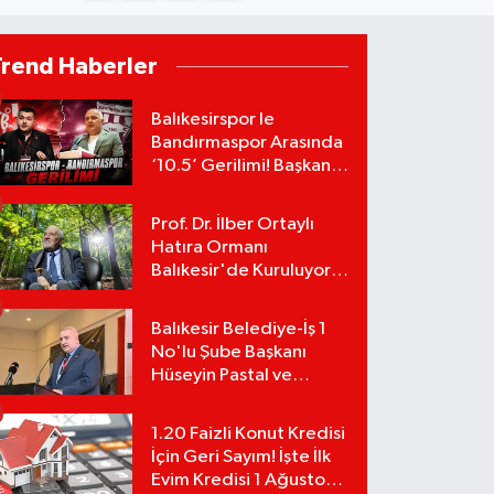
Trend Haberler
Balıkesirspor le
Bandırmaspor Arasında
‘10.5’ Gerilimi! Başkan
Mert Alper Acar’dan
Murat Karakoyun'a Sert
Prof. Dr. İlber Ortaylı
Tepki!
Hatıra Ormanı
Balıkesir'de Kuruluyor!
TEMA Vakfı Fidan
Bağışlarını Başlattı!
Balıkesir Belediye-İş 1
No'lu Şube Başkanı
Hüseyin Pastal ve
Yönetimi İstifa Ederek
ÇAĞDAŞ-SEN'e Geçti
1.20 Faizli Konut Kredisi
İçin Geri Sayım! İşte İlk
Evim Kredisi 1 Ağustos