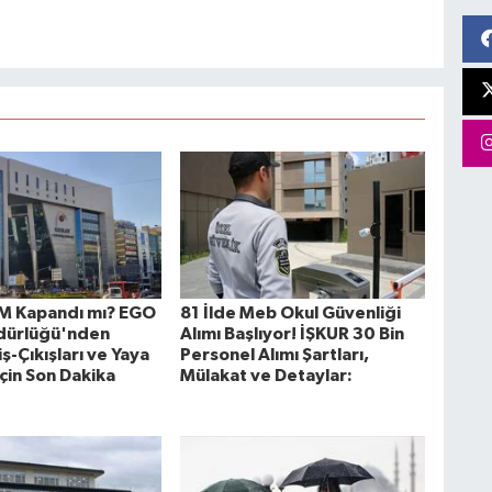
VM Kapandı mı? EGO
81 İlde Meb Okul Güvenliği
dürlüğü'nden
Alımı Başlıyor! İŞKUR 30 Bin
ş-Çıkışları ve Yaya
Personel Alımı Şartları,
İçin Son Dakika
Mülakat ve Detaylar: