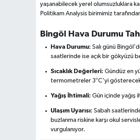
OTOMOTİV
yaşanabilecek yerel olumsuzluklara kar
Politikam Analysis birimimiz tarafında
Resmi İlanlar
Bingöl Hava Durumu Tah
SAĞLIK
Hava Durumu:
Salı günü Bingöl'd
Savaştepe
saatlerinde ise açık bir gökyüzü b
SEYAHAT
Sıcaklık Değerleri:
Gündüz en yük
termometreler 3°C'yi gösterece
SİYASET
Yağış İhtimali:
Gün içinde yağış i
Sındırgı
Ulaşım Uyarısı:
Sabah saatlerinde
SPOR
buzlanma riskine karşı okul servisl
vurgulanıyor.
SÜRMANŞET