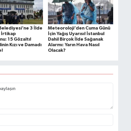
Belediyesi’ne 3 İlde
Meteoroloji’den Cuma Günü
 İrtikap
İçin Yağış Uyarısı! İstanbul
u: 15 Gözaltı!
Dahil Birçok İlde Sağanak
linin Kızı ve Damadı
Alarmı: Yarın Hava Nasıl
e!
Olacak?