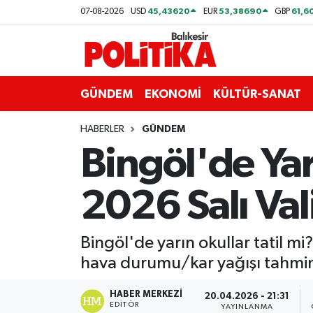
45,43620
53,38690
61,6
07-08-2026
USD
EUR
GBP
ASTROLOJİ
Balıkesir Nöbetçi Eczaneler
Ayvalık
Balıkesir Hava Durumu
GÜNDEM
EKONOMİ
KÜLTÜR-SANAT
Balya
Balıkesir Namaz Vakitleri
HABERLER
GÜNDEM
Bingöl'de Yar
Bandırma
Balıkesir Trafik Yoğunluk Haritası
2026 Salı Val
Bigadiç
Süper Lig Puan Durumu ve Fikstür
BİYOGRAFİLER
Tüm Manşetler
Bingöl'de yarın okullar tatil mi
hava durumu/kar yağışı tahminle
Burhaniye
Son Dakika Haberleri
HABER MERKEZI
20.04.2026 - 21:31
ÇEVRE
Haber Arşivi
EDITÖR
YAYINLANMA