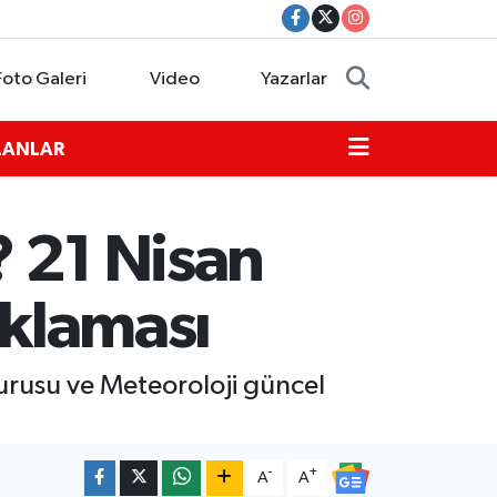
Foto Galeri
Video
Yazarlar
İLANLAR
? 21 Nisan
ıklaması
uyurusu ve Meteoroloji güncel
-
+
A
A