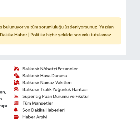
ş bulunuyor ve tüm sorumluluğu üstleniyorsunuz. Yazılan
 Dakika Haber | Politika hiçbir şekilde sorumlu tutulamaz.
Balıkesir Nöbetçi Eczaneler
Balıkesir Hava Durumu
Balıkesir Namaz Vakitleri
Balıkesir Trafik Yoğunluk Haritası
ken,
Süper Lig Puan Durumu ve Fikstür
n
Tüm Manşetler
yapı
Son Dakika Haberleri
Haber Arşivi