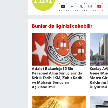
Bunlar da ilginizi çekebilir
Adalet Bakanlığı 15 Bin
Kızılay A
Personel Alımı Sonuçlarında
Genel Mü
Kritik Tarih! İKM, Zabıt Katibi
Metro Giri
ve Mübaşir Sonuçları
Kaldırımı 
Açıklandı mı?
Duyurusu