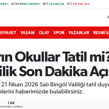
0380
6862,09000
14.598,00
79.591,74
ALTIN
BİST
BTC
SİYASET
YAŞAM
OLAY
SPOR
YAZARLAR
RESMİ 
ın Okullar Tatil mi
ilik Son Dakika Aç
? 21 Nisan 2026 Salı Bingöl Valiliği tatil d
rini haberimizde bulabilirsiniz.
1 DK
OKUNMA SÜRESI