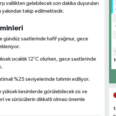
şı valilikten gelebilecek son dakika duyuruları
n yakından takip edilmektedir.
minleri
e gündüz saatlerinde hafif yağmur, gece
ekleniyor.
sek sıcaklık 12°C olurken, gece saatlerinde
1
k.
htimali %25 seviyelerinde tahmin ediliyor.
 yüksek kesimlerde görülebilecek sis ve
eri ve sürücülerin dikkatli olması önemle
1