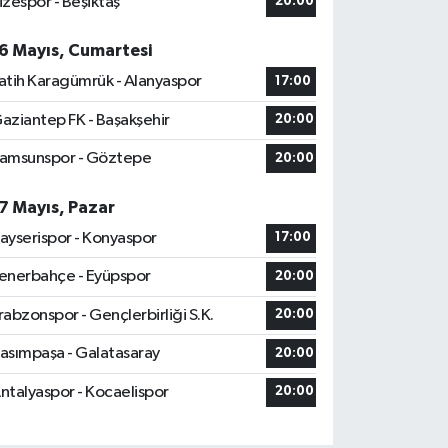
izespor - Beşiktaş
20:00
6 Mayıs, Cumartesi
atih Karagümrük - Alanyaspor
17:00
aziantep FK - Başakşehir
20:00
amsunspor - Göztepe
20:00
7 Mayıs, Pazar
ayserispor - Konyaspor
17:00
enerbahçe - Eyüpspor
20:00
rabzonspor - Gençlerbirliği S.K.
20:00
asımpaşa - Galatasaray
20:00
ntalyaspor - Kocaelispor
20:00