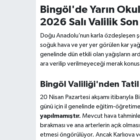
Bingöl'de Yarın Okul
İvrindi
2026 Salı Valilik So
KENT GÜNDEMİ
Doğu Anadolu’nun karla özdeşleşen şeh
soğuk hava ve yer yer görülen kar yağ
Kepsut
genelinde dün etkili olan yağışların a
KÜLTÜR-SANAT
ara verilip verilmeyeceği merak konus
MAGAZİN
Bingöl Valiliği'nden Tati
MANŞET
20 Nisan Pazartesi akşamı itibarıyla Bi
günü için il genelinde eğitim-öğretime 
Manyas
yapılmamıştır.
Mevcut hava tahminler
bırakması ve ana arterlerin açık olma
OLAY
etmesi öngörülüyor. Ancak Karlıova ve 