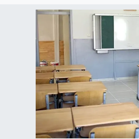
DÜNYA
Dursunbey
Edremit
EĞİTİM
EKONOMİ
Erdek
Gömeç
Gönen
Havran