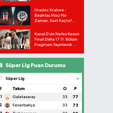
Başvuru Şartları ve
Hesaplama Tablosu:
Hradec Kralove -
Beşiktaş Maçı Ne
Zaman, Saat Kaçta?
UEFA Avrupa Ligi 3. Ön
Eleme Turu Yayın
Kanal D’de Nefes Kesen
Detayları!
Final! Daha 17 11. Bölüm
Fragmanı Yayınlandı Mı?
Leyla ve Aras İçin Yolun
Sonu Mu?
Süper Lig Puan Durumu
Süper Lig
#
Takım
O
P
1
Galatasaray
33
77
2
Fenerbahçe
33
73