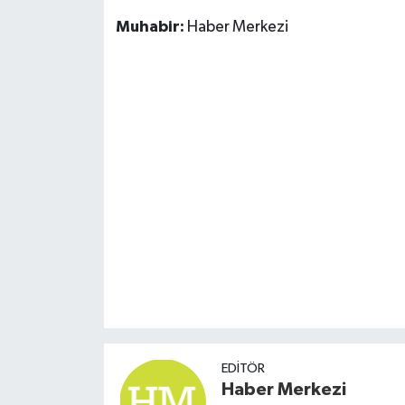
Susurluk
Muhabir:
Haber Merkezi
TARİHTE BUGÜN
TEKNOLOJİ
Trend
TÜRKİYE
VİZYONDAKİLER
YAŞAM
EDITÖR
Haber Merkezi