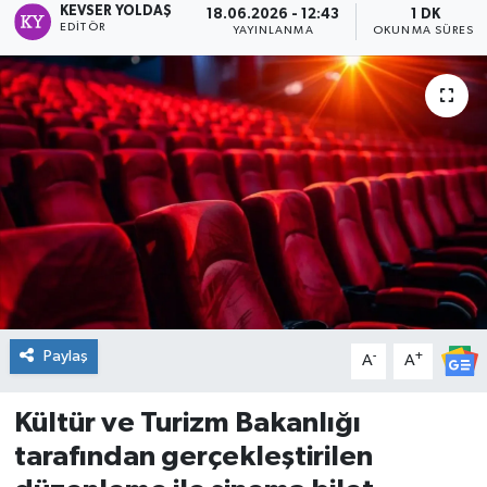
KEVSER YOLDAŞ
18.06.2026 - 12:43
1 DK
EDITÖR
YAYINLANMA
OKUNMA SÜRESI
DÜNYA
Dursunbey
Edremit
EĞİTİM
EKONOMİ
Erdek
Paylaş
-
+
A
A
Gömeç
Kültür ve Turizm Bakanlığı
Gönen
tarafından gerçekleştirilen
Havran