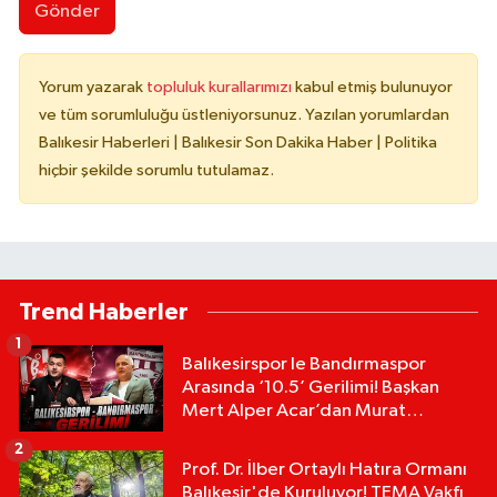
Gönder
Yorum yazarak
topluluk kurallarımızı
kabul etmiş bulunuyor
ve tüm sorumluluğu üstleniyorsunuz. Yazılan yorumlardan
Balıkesir Haberleri | Balıkesir Son Dakika Haber | Politika
hiçbir şekilde sorumlu tutulamaz.
Trend Haberler
1
Balıkesirspor le Bandırmaspor
Arasında ‘10.5’ Gerilimi! Başkan
Mert Alper Acar’dan Murat
Karakoyun'a Sert Tepki!
2
Prof. Dr. İlber Ortaylı Hatıra Ormanı
Balıkesir'de Kuruluyor! TEMA Vakfı