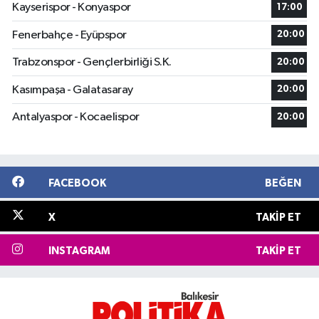
Kayserispor - Konyaspor
17:00
Fenerbahçe - Eyüpspor
20:00
Trabzonspor - Gençlerbirliği S.K.
20:00
Kasımpaşa - Galatasaray
20:00
Antalyaspor - Kocaelispor
20:00
FACEBOOK
BEĞEN
X
TAKIP ET
INSTAGRAM
TAKIP ET