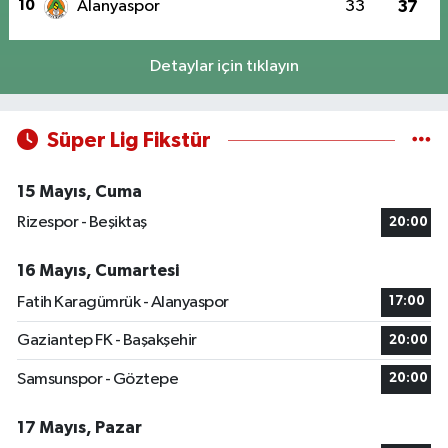
10
Alanyaspor
33
37
Detaylar için tıklayın
Süper Lig Fikstür
15 Mayıs, Cuma
Rizespor - Beşiktaş
20:00
16 Mayıs, Cumartesi
Fatih Karagümrük - Alanyaspor
17:00
Gaziantep FK - Başakşehir
20:00
Samsunspor - Göztepe
20:00
17 Mayıs, Pazar