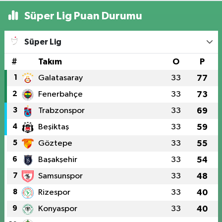
Süper Lig Puan Durumu
Süper Lig
#
Takım
O
P
1
Galatasaray
33
77
2
Fenerbahçe
33
73
3
Trabzonspor
33
69
4
Beşiktaş
33
59
5
Göztepe
33
55
6
Başakşehir
33
54
7
Samsunspor
33
48
8
Rizespor
33
40
9
Konyaspor
33
40