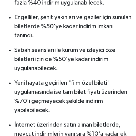
OTOMOTİV
fazla %40 indirim uygulanabilecek.
Engelliler, şehit yakınları ve gaziler için sunulan
Resmi İlanlar
biletlerde %50'ye kadar indirim imkanı
SAĞLIK
tanındı.
Savaştepe
Sabah seansları ile kurum ve izleyici özel
biletleri için de %50'ye kadar indirim
SEYAHAT
uygulanabilecek.
SİYASET
Yeni hayata geçirilen "film özel bileti"
uygulamasında ise tam bilet fiyatı üzerinden
Sındırgı
%70'i geçmeyecek şekilde indirim
yapılabilecek.
SPOR
İnternet üzerinden satın alınan biletlerde,
SÜRMANŞET
mevcut indirimlerin yanı sıra %10'a kadar ek