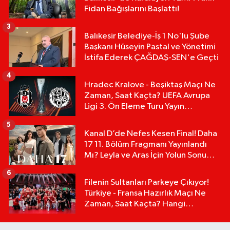
Fidan Bağışlarını Başlattı!
3
Balıkesir Belediye-İş 1 No'lu Şube
Başkanı Hüseyin Pastal ve Yönetimi
İstifa Ederek ÇAĞDAŞ-SEN'e Geçti
4
Hradec Kralove - Beşiktaş Maçı Ne
Zaman, Saat Kaçta? UEFA Avrupa
Ligi 3. Ön Eleme Turu Yayın
Detayları!
5
Kanal D’de Nefes Kesen Final! Daha
17 11. Bölüm Fragmanı Yayınlandı
Mı? Leyla ve Aras İçin Yolun Sonu
Mu?
6
Filenin Sultanları Parkeye Çıkıyor!
Türkiye - Fransa Hazırlık Maçı Ne
Zaman, Saat Kaçta? Hangi
Kanalda?