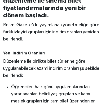
düzenleme ile sinema bilet
fiyatlandırmalarında yeni bir
İvrindi
dönem başladı.
KENT GÜNDEMİ
Resmi Gazete'de yayımlanan yönetmeliğe göre,
farklı izleyici grupları için indirim oranları yeniden
Kepsut
belirlendi.
KÜLTÜR-SANAT
Yeni İndirim Oranları
MAGAZİN
Düzenleme ile birlikte bilet türlerine göre
uygulanabilecek azami indirim oranları şu şekilde
MANŞET
belirlendi:
Manyas
Öğrenciler, halk günü uygulamalarından
yararlananlar, belirli yaş grupları ve kamu
OLAY
meslek grupları için tam bilet üzerinden en