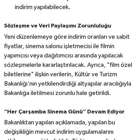
Susurluk
indirim yapılabilecek.
TARİHTE BUGÜN
Sözleşme ve Veri Paylaşımı Zorunluluğu
Yeni düzenlemeye göre indirim oranları ve sabit
TEKNOLOJİ
fiyatlar, sinema salonu işletmecisi ile filmin
Trend
yapımcısı veya dağıtımcısı arasında yapılacak
sözleşmelerle kararlaştırılacak. Ayrıca, "film özel
TÜRKİYE
biletlerine" ilişkin verilerin, Kültür ve Turizm
Bakanlığı'nın yetkilendirdiği altyapılar aracılığıyla
VİZYONDAKİLER
Bakanlığa iletilmesi zorunlu hale getirildi.
YAŞAM
"Her Çarşamba Sinema Günü" Devam Ediyor
Bakanlıktan yapılan açıklamada, yapılan bu
değişikliğin mevcut indirim uygulamalarını