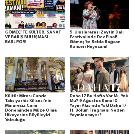
GÖMEÇ’TE KÜLTÜR, SANAT
5. Uluslararası Zeytin Dalı
VE BARIŞ BULUŞMASI
Festivalinde Dev Final!
BAŞLIYOR!
Gömeç'te Selda Bağcan
Konseri Heyecanı!
Kültür Mirası Cunda
Daha 17 Bu Hafta Var Mı, Yok
Taksiyarhis Kilisesi’nin
Mu? 9 Ağustos Kanal D
Minaresiz Cami
Yayın Akışında Yok! Daha 17
Döneminden Müze Olma
11. Bölüm Fragmanı Neden
Hikayesine Büyüleyici
Yayınlanmıyor?
Yolculuğu: