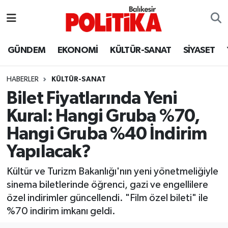
ASTROLOJİ
Balıkesir Nöbetçi Eczaneler
GÜNDEM
EKONOMİ
KÜLTÜR-SANAT
SİYASET
Ayvalık
Balıkesir Hava Durumu
HABERLER
KÜLTÜR-SANAT
Balya
Balıkesir Namaz Vakitleri
Bilet Fiyatlarında Yeni
Kural: Hangi Gruba %70,
Bandırma
Balıkesir Trafik Yoğunluk Haritası
Hangi Gruba %40 İndirim
Bigadiç
Süper Lig Puan Durumu ve Fikstür
Yapılacak?
BİYOGRAFİLER
Tüm Manşetler
Kültür ve Turizm Bakanlığı'nın yeni yönetmeliğiyle
sinema biletlerinde öğrenci, gazi ve engellilere
Burhaniye
Son Dakika Haberleri
özel indirimler güncellendi. "Film özel bileti" ile
%70 indirim imkanı geldi.
ÇEVRE
Haber Arşivi