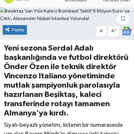
YAYINLANMA
OKUNMA SÜRESI
DÜNYA
Dursunbey
Paylaş
-
+
A
A
Edremit
Yeni sezona Serdal Adalı
başkanlığında ve futbol direktörü
EĞİTİM
Önder Özen ile teknik direktör
EKONOMİ
Vincenzo Italiano yönetiminde
mutlak şampiyonluk parolasıyla
Erdek
hazırlanan Beşiktaş, kaleci
Gömeç
transferinde rotayı tamamen
Almanya'ya kırdı.
Gönen
Siyah-beyazlı yönetim, listenin bir numarasında
Havran
yer alan Bayern Münih'in dünyaca ünlü kalecisi