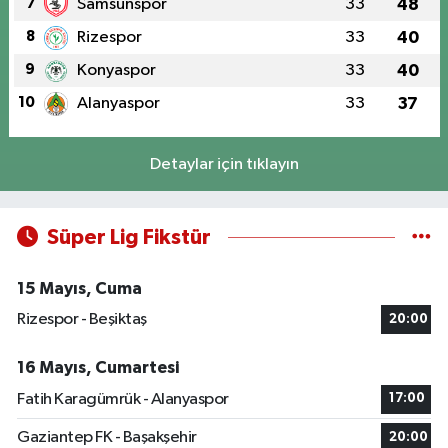
7
Samsunspor
33
48
8
Rizespor
33
40
9
Konyaspor
33
40
10
Alanyaspor
33
37
Detaylar için tıklayın
Süper Lig Fikstür
15 Mayıs, Cuma
Rizespor - Beşiktaş
20:00
16 Mayıs, Cumartesi
Fatih Karagümrük - Alanyaspor
17:00
Gaziantep FK - Başakşehir
20:00