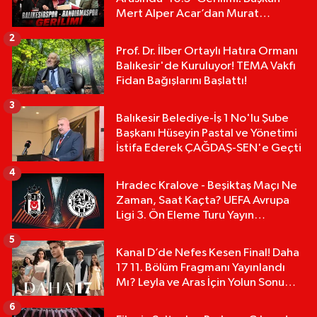
Mert Alper Acar’dan Murat
Karakoyun'a Sert Tepki!
2
Prof. Dr. İlber Ortaylı Hatıra Ormanı
Balıkesir'de Kuruluyor! TEMA Vakfı
Fidan Bağışlarını Başlattı!
3
Balıkesir Belediye-İş 1 No'lu Şube
Başkanı Hüseyin Pastal ve Yönetimi
İstifa Ederek ÇAĞDAŞ-SEN'e Geçti
4
Hradec Kralove - Beşiktaş Maçı Ne
Zaman, Saat Kaçta? UEFA Avrupa
Ligi 3. Ön Eleme Turu Yayın
Detayları!
5
Kanal D’de Nefes Kesen Final! Daha
17 11. Bölüm Fragmanı Yayınlandı
Mı? Leyla ve Aras İçin Yolun Sonu
Mu?
6