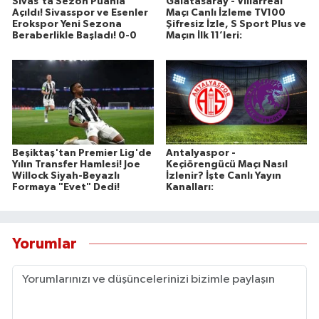
Sivas'ta Sezon Puanla
Galatasaray - Villarreal
Açıldı! Sivasspor ve Esenler
Maçı Canlı İzleme TV100
Erokspor Yeni Sezona
Şifresiz İzle, S Sport Plus ve
Beraberlikle Başladı! 0-0
Maçın İlk 11’leri:
Beşiktaş'tan Premier Lig'de
Antalyaspor -
Yılın Transfer Hamlesi! Joe
Keçiörengücü Maçı Nasıl
Willock Siyah-Beyazlı
İzlenir? İşte Canlı Yayın
Formaya "Evet" Dedi!
Kanalları:
Yorumlar