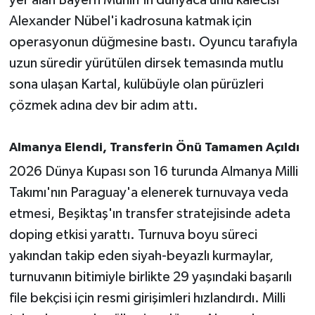
Alexander Nübel'i kadrosuna katmak için
İvrindi
operasyonun düğmesine bastı. Oyuncu tarafıyla
uzun süredir yürütülen dirsek temasında mutlu
KENT GÜNDEMİ
sona ulaşan Kartal, kulübüyle olan pürüzleri
çözmek adına dev bir adım attı.
Kepsut
KÜLTÜR-SANAT
Almanya Elendi, Transferin Önü Tamamen Açıldı
2026 Dünya Kupası son 16 turunda Almanya Milli
MAGAZİN
Takımı'nın Paraguay'a elenerek turnuvaya veda
MANŞET
etmesi, Beşiktaş'ın transfer stratejisinde adeta
doping etkisi yarattı. Turnuva boyu süreci
Manyas
yakından takip eden siyah-beyazlı kurmaylar,
turnuvanın bitimiyle birlikte 29 yaşındaki başarılı
OLAY
file bekçisi için resmi girişimleri hızlandırdı. Milli