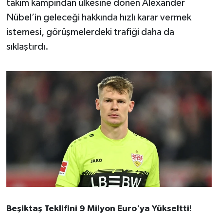
takım kampından ülkesine dönen Alexander
OTOMOTİV
Nübel’in geleceği hakkında hızlı karar vermek
Resmi İlanlar
istemesi, görüşmelerdeki trafiği daha da
sıklaştırdı.
SAĞLIK
Savaştepe
SEYAHAT
SİYASET
Sındırgı
SPOR
SÜRMANŞET
Beşiktaş Teklifini 9 Milyon Euro'ya Yükseltti!