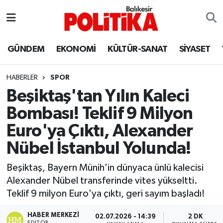
ASTROLOJİ
Balıkesir Nöbetçi Eczaneler
GÜNDEM
EKONOMİ
KÜLTÜR-SANAT
SİYASET
Ayvalık
Balıkesir Hava Durumu
HABERLER
SPOR
Balya
Balıkesir Namaz Vakitleri
Beşiktaş'tan Yılın Kaleci
Bombası! Teklif 9 Milyon
Bandırma
Balıkesir Trafik Yoğunluk Haritası
Euro'ya Çıktı, Alexander
Bigadiç
Süper Lig Puan Durumu ve Fikstür
Nübel İstanbul Yolunda!
BİYOGRAFİLER
Tüm Manşetler
Beşiktaş, Bayern Münih'in dünyaca ünlü kalecisi
Alexander Nübel transferinde vites yükseltti.
Burhaniye
Son Dakika Haberleri
Teklif 9 milyon Euro'ya çıktı, geri sayım başladı!
ÇEVRE
Haber Arşivi
HABER MERKEZI
02.07.2026 - 14:39
2 DK
EDITÖR