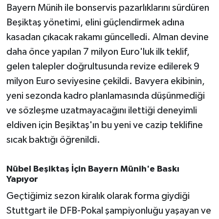
Bayern Münih ile bonservis pazarlıklarını sürdüren
Susurluk
Beşiktaş yönetimi, elini güçlendirmek adına
TARİHTE BUGÜN
kasadan çıkacak rakamı güncelledi. Alman devine
daha önce yapılan 7 milyon Euro'luk ilk teklif,
TEKNOLOJİ
gelen talepler doğrultusunda revize edilerek 9
milyon Euro seviyesine çekildi. Bavyera ekibinin,
Trend
yeni sezonda kadro planlamasında düşünmediği
TÜRKİYE
ve sözleşme uzatmayacağını ilettiği deneyimli
eldiven için Beşiktaş'ın bu yeni ve cazip teklifine
VİZYONDAKİLER
sıcak baktığı öğrenildi.
YAŞAM
Nübel Beşiktaş İçin Bayern Münih'e Baskı
Yapıyor
Geçtiğimiz sezon kiralık olarak forma giydiği
Stuttgart ile DFB-Pokal şampiyonluğu yaşayan ve