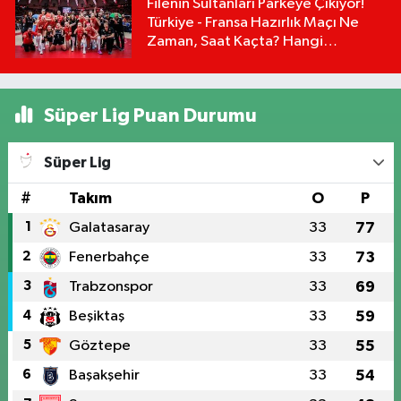
Filenin Sultanları Parkeye Çıkıyor!
Türkiye - Fransa Hazırlık Maçı Ne
Zaman, Saat Kaçta? Hangi
Kanalda?
Süper Lig Puan Durumu
Süper Lig
#
Takım
O
P
1
Galatasaray
33
77
2
Fenerbahçe
33
73
3
Trabzonspor
33
69
4
Beşiktaş
33
59
5
Göztepe
33
55
6
Başakşehir
33
54