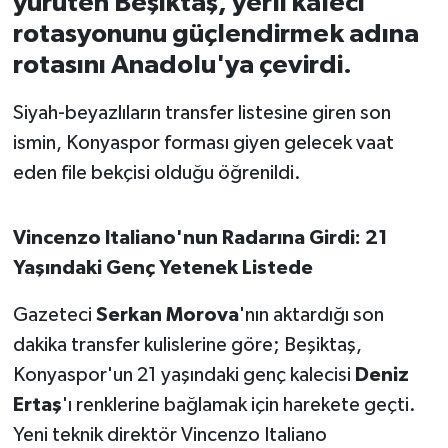
yürüten Beşiktaş, yerli kaleci
rotasyonunu güçlendirmek adına
İvrindi
rotasını Anadolu'ya çevirdi.
KENT GÜNDEMİ
Siyah-beyazlıların transfer listesine giren son
ismin, Konyaspor forması giyen gelecek vaat
Kepsut
eden file bekçisi olduğu öğrenildi.
KÜLTÜR-SANAT
Vincenzo Italiano'nun Radarına Girdi: 21
MAGAZİN
Yaşındaki Genç Yetenek Listede
MANŞET
Gazeteci
Serkan Morova
'nın aktardığı son
dakika transfer kulislerine göre; Beşiktaş,
Manyas
Konyaspor'un 21 yaşındaki genç kalecisi
Deniz
OLAY
Ertaş
'ı renklerine bağlamak için harekete geçti.
Yeni teknik direktör Vincenzo Italiano