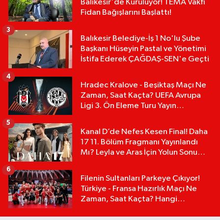
Balıkesir'de Kuruluyor! TEMA Vakfı
Fidan Bağışlarını Başlattı!
3
Balıkesir Belediye-İş 1 No'lu Şube
Başkanı Hüseyin Pastal ve Yönetimi
İstifa Ederek ÇAĞDAŞ-SEN'e Geçti
4
Hradec Kralove - Beşiktaş Maçı Ne
Zaman, Saat Kaçta? UEFA Avrupa
Ligi 3. Ön Eleme Turu Yayın
Detayları!
5
Kanal D’de Nefes Kesen Final! Daha
17 11. Bölüm Fragmanı Yayınlandı
Mı? Leyla ve Aras İçin Yolun Sonu
Mu?
6
Filenin Sultanları Parkeye Çıkıyor!
Türkiye - Fransa Hazırlık Maçı Ne
Zaman, Saat Kaçta? Hangi
Kanalda?