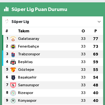
Süper Lig Puan Durumu
Süper Lig
#
Takım
O
P
1
Galatasaray
33
77
2
Fenerbahçe
33
73
3
Trabzonspor
33
69
4
Beşiktaş
33
59
5
Göztepe
33
55
6
Başakşehir
33
54
7
Samsunspor
33
48
8
Rizespor
33
40
9
Konyaspor
33
40