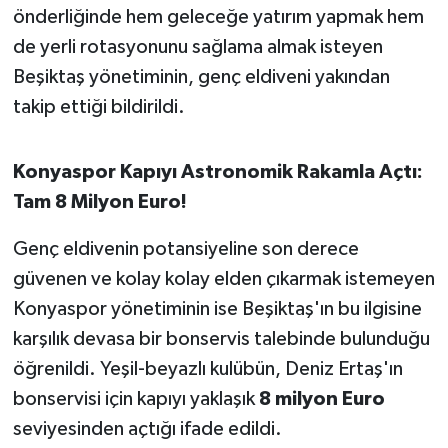
OTOMOTİV
önderliğinde hem geleceğe yatırım yapmak hem
de yerli rotasyonunu sağlama almak isteyen
Resmi İlanlar
Beşiktaş yönetiminin, genç eldiveni yakından
takip ettiği bildirildi.
SAĞLIK
Savaştepe
Konyaspor Kapıyı Astronomik Rakamla Açtı:
Tam 8 Milyon Euro!
SEYAHAT
Genç eldivenin potansiyeline son derece
SİYASET
güvenen ve kolay kolay elden çıkarmak istemeyen
Konyaspor yönetiminin ise Beşiktaş'ın bu ilgisine
Sındırgı
karşılık devasa bir bonservis talebinde bulunduğu
SPOR
öğrenildi. Yeşil-beyazlı kulübün, Deniz Ertaş'ın
bonservisi için kapıyı yaklaşık
8 milyon Euro
SÜRMANŞET
seviyesinden açtığı ifade edildi.