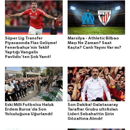
Süper Lig Transfer
Marsilya - Athletic Bilbao
Piyasasında Flas Gelişme!
Maçı Ne Zaman? Saat
Fenerbahçe’nin Teklif
Kaçta? Canlı Yayını Var mı?
Yaptığı Vangelis
Pavlidis'ten Şok Yanıt!
Eski Milli Futbolcu Haluk
Son Dakika! Galatasaray
Erdem Bursa'da Son
Taraftar Grubu ultrAslan
Yolculuğuna Uğurlandı!
Lideri Sebahattin Şirin
Gözaltına Alındı!