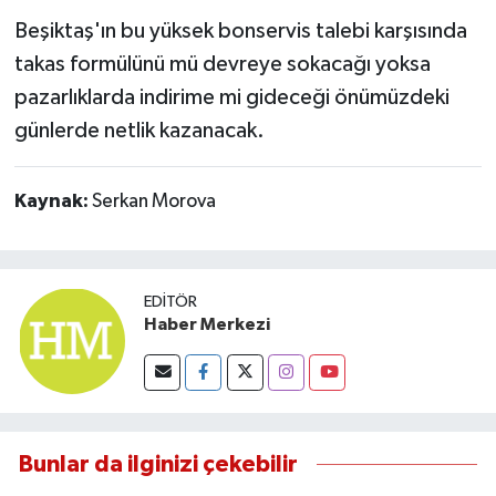
Susurluk
Beşiktaş'ın bu yüksek bonservis talebi karşısında
takas formülünü mü devreye sokacağı yoksa
TARİHTE BUGÜN
pazarlıklarda indirime mi gideceği önümüzdeki
günlerde netlik kazanacak.
TEKNOLOJİ
Trend
Kaynak:
Serkan Morova
TÜRKİYE
VİZYONDAKİLER
EDITÖR
Haber Merkezi
YAŞAM
Bunlar da ilginizi çekebilir