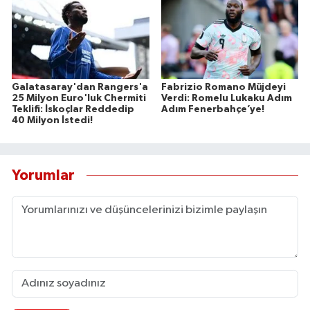
Galatasaray'dan Rangers'a
Fabrizio Romano Müjdeyi
25 Milyon Euro'luk Chermiti
Verdi: Romelu Lukaku Adım
Teklifi: İskoçlar Reddedip
Adım Fenerbahçe’ye!
40 Milyon İstedi!
Yorumlar