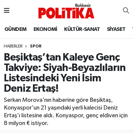
ASTROLOJİ
Balıkesir Nöbetçi Eczaneler
GÜNDEM
EKONOMİ
KÜLTÜR-SANAT
SİYASET
Ayvalık
Balıkesir Hava Durumu
HABERLER
SPOR
Balya
Balıkesir Namaz Vakitleri
Beşiktaş’tan Kaleye Genç
Takviye: Siyah-Beyazlıların
Bandırma
Balıkesir Trafik Yoğunluk Haritası
Listesindeki Yeni İsim
Bigadiç
Süper Lig Puan Durumu ve Fikstür
Deniz Ertaş!
BİYOGRAFİLER
Tüm Manşetler
Serkan Morova'nın haberine göre Beşiktaş,
Konyaspor'un 21 yaşındaki yerli kalecisi Deniz
Burhaniye
Son Dakika Haberleri
Ertaş'ı listesine aldı. Konyaspor, genç eldiven için
8 milyon € istiyor.
ÇEVRE
Haber Arşivi