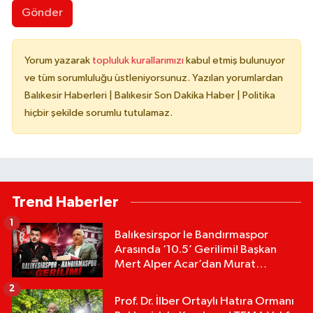
Gönder
Yorum yazarak
topluluk kurallarımızı
kabul etmiş bulunuyor
ve tüm sorumluluğu üstleniyorsunuz. Yazılan yorumlardan
Balıkesir Haberleri | Balıkesir Son Dakika Haber | Politika
hiçbir şekilde sorumlu tutulamaz.
Trend Haberler
1
Balıkesirspor le Bandırmaspor
Arasında ‘10.5’ Gerilimi! Başkan
Mert Alper Acar’dan Murat
Karakoyun'a Sert Tepki!
2
Prof. Dr. İlber Ortaylı Hatıra Ormanı