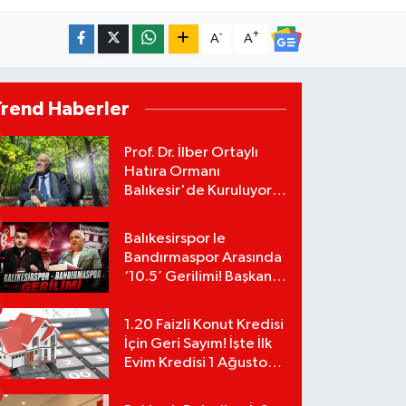
-
+
A
A
Trend Haberler
Prof. Dr. İlber Ortaylı
Hatıra Ormanı
Balıkesir'de Kuruluyor!
TEMA Vakfı Fidan
Bağışlarını Başlattı!
Balıkesirspor le
Bandırmaspor Arasında
‘10.5’ Gerilimi! Başkan
Mert Alper Acar’dan
Murat Karakoyun'a Sert
1.20 Faizli Konut Kredisi
Tepki!
İçin Geri Sayım! İşte İlk
Evim Kredisi 1 Ağustos
Başvuru Şartları ve
Hesaplama Tablosu: