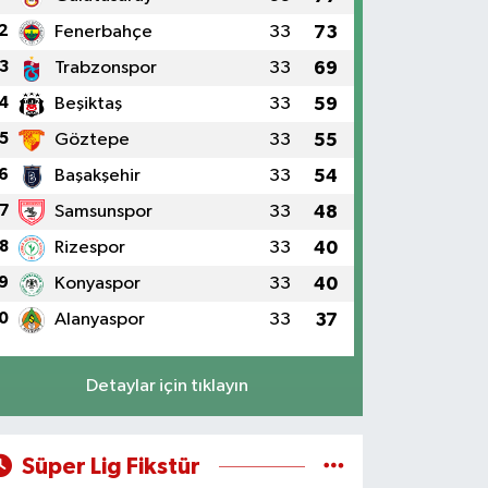
2
Fenerbahçe
33
73
3
Trabzonspor
33
69
4
Beşiktaş
33
59
5
Göztepe
33
55
6
Başakşehir
33
54
7
Samsunspor
33
48
8
Rizespor
33
40
9
Konyaspor
33
40
0
Alanyaspor
33
37
Detaylar için tıklayın
Süper Lig Fikstür