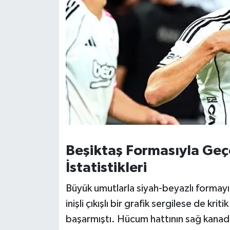
Susurluk
TARİHTE BUGÜN
TEKNOLOJİ
Trend
TÜRKİYE
VİZYONDAKİLER
Beşiktaş Formasıyla Geç
İstatistikleri
YAŞAM
Büyük umutlarla siyah-beyazlı formayı
inişli çıkışlı bir grafik sergilese de kri
başarmıştı. Hücum hattının sağ kanadın