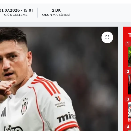
01.07.2026 - 15:01
2 DK
GÜNCELLEME
OKUNMA SÜRESI
1
2
3
4