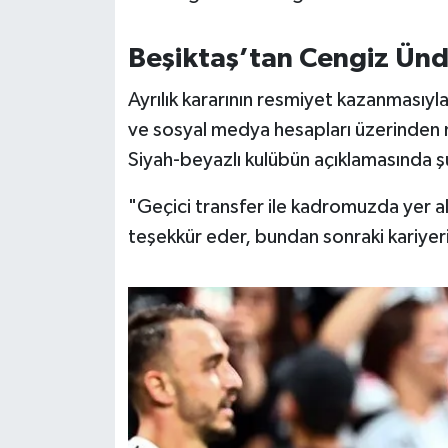
OTOMOTİV
Beşiktaş’tan Cengiz Ünd
Resmi İlanlar
Ayrılık kararının resmiyet kazanmasıyla
SAĞLIK
ve sosyal medya hesapları üzerinden mi
Siyah-beyazlı kulübün açıklamasında şu
Savaştepe
"Geçici transfer ile kadromuzda yer a
SEYAHAT
teşekkür eder, bundan sonraki kariyeri
SİYASET
Sındırgı
SPOR
SÜRMANŞET