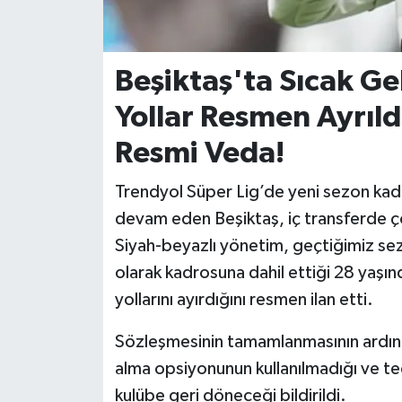
İvrindi
Beşiktaş'ta Sıcak Ge
KENT GÜNDEMİ
Yollar Resmen Ayrıld
Kepsut
Resmi Veda!
KÜLTÜR-SANAT
Trendyol Süper Lig’de yeni sezon kad
devam eden Beşiktaş, iç transferde ço
MAGAZİN
Siyah-beyazlı yönetim, geçtiğimiz sez
MANŞET
olarak kadrosuna dahil ettiği 28 yaşın
yollarını ayırdığını resmen ilan etti.
Manyas
Sözleşmesinin tamamlanmasının ardınd
OLAY
alma opsiyonunun kullanılmadığı ve t
kulübe geri döneceği bildirildi.