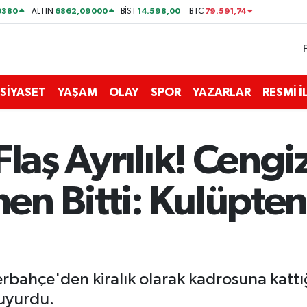
0380
6862,09000
14.598,00
79.591,74
ALTIN
BİST
BTC
SİYASET
YAŞAM
OLAY
SPOR
YAZARLAR
RESMİ 
Flaş Ayrılık! Ceng
n Bitti: Kulüpten
rbahçe'den kiralık olarak kadrosuna kattı
duyurdu.