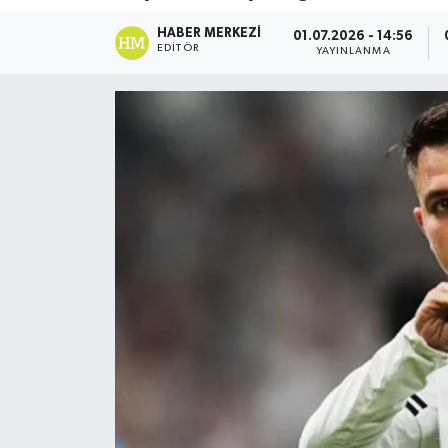
DÜNYA
HABER MERKEZI
01.07.2026 - 14:56
EDITÖR
YAYINLANMA
Dursunbey
Edremit
EĞİTİM
EKONOMİ
Erdek
Gömeç
Gönen
Havran