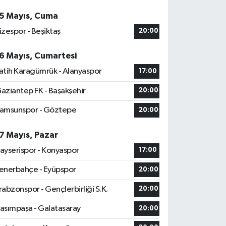
5 Mayıs, Cuma
izespor - Beşiktaş
20:00
6 Mayıs, Cumartesi
atih Karagümrük - Alanyaspor
17:00
aziantep FK - Başakşehir
20:00
amsunspor - Göztepe
20:00
7 Mayıs, Pazar
ayserispor - Konyaspor
17:00
enerbahçe - Eyüpspor
20:00
rabzonspor - Gençlerbirliği S.K.
20:00
asımpaşa - Galatasaray
20:00