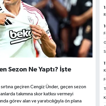
1
R
1
F
G
S
1
en Sezon Ne Yaptı? İşte
K
F
 sırtına geçiren Cengiz Ünder, geçen sezon
T
tik anlarda takımına skor katkısı vermeyi
K
da görev alan ve yaratıcılığıyla ön plana