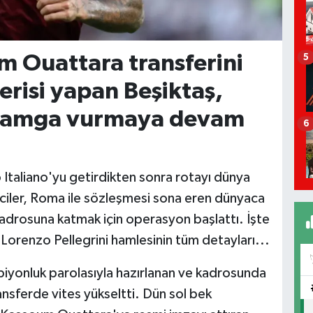
 Ouattara transferini
5
erisi yapan Beşiktaş,
 damga vurmaya devam
6
 Italiano'yu getirdikten sonra rotayı dünya
reciler, Roma ile sözleşmesi sona eren dünyaca
kadrosuna katmak için operasyon başlattı. İşte
Lorenzo Pellegrini hamlesinin tüm detayları...
iyonluk parolasıyla hazırlanan ve kadrosunda
ansferde vites yükseltti. Dün sol bek