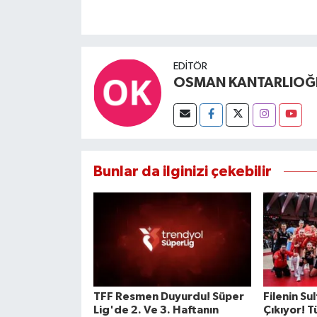
EDITÖR
OSMAN KANTARLIOĞ
Bunlar da ilginizi çekebilir
TFF Resmen Duyurdu! Süper
Filenin Su
Lig'de 2. Ve 3. Haftanın
Çıkıyor! T