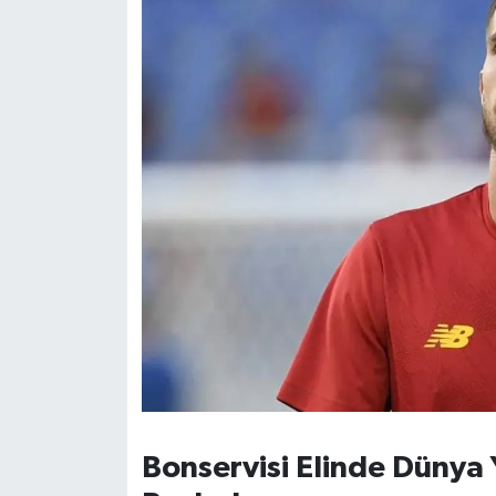
Susurluk
TARİHTE BUGÜN
TEKNOLOJİ
Trend
TÜRKİYE
VİZYONDAKİLER
YAŞAM
Bonservisi Elinde Dünya 