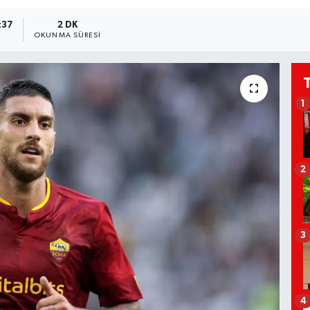
:37
2 DK
OKUNMA SÜRESI
1
2
3
4