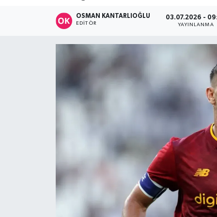
DÜNYA
OSMAN KANTARLIOĞLU
03.07.2026 - 09
EDITÖR
YAYINLANMA
Dursunbey
Edremit
EĞİTİM
EKONOMİ
Erdek
Gömeç
Gönen
Havran