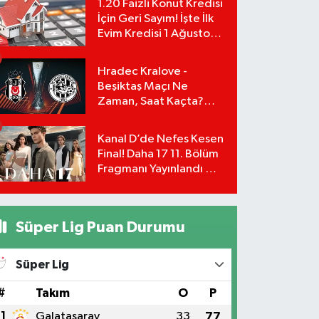
1.20 Faizli Konut Kredisi
İçin Geri Sayım! İşte İlk
Evim Kredisi 1 Ağustos
Başvuru Şartları ve
Hesaplama Tablosu:
Hradec Kralove -
Beşiktaş Maçı Ne
Zaman, Saat Kaçta?
UEFA Avrupa Ligi 3. Ön
Eleme Turu Yayın
Kanal D’de Nefes Kesen
Detayları!
Final! Daha 17 11. Bölüm
Fragmanı Yayınlandı Mı?
Leyla ve Aras İçin Yolun
Sonu Mu?
Süper Lig Puan Durumu
Süper Lig
#
Takım
O
P
1
Galatasaray
33
77