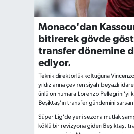
İvrindi
Monaco'dan Kassoum
KENT GÜNDEMİ
bitirerek gövde göst
Kepsut
transfer dönemine
KÜLTÜR-SANAT
ediyor.
MAGAZİN
Teknik direktörlük koltuğuna Vincenzo
yıldızlarına çeviren siyah-beyazlı ida
MANŞET
ünlü on numara Lorenzo Pellegrini'yi 
Beşiktaş'ın transfer gündemini sarsan 
Manyas
Süper Lig'de yeni sezona mutlak şamp
OLAY
köklü bir revizyona giden Beşiktaş, tr