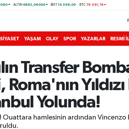
0380
6862,09000
14.598,00
79.591,74
ALTIN
BİST
BTC
SİYASET
YAŞAM
OLAY
SPOR
YAZARLAR
RESMİ 
ılın Transfer Bomb
di, Roma'nın Yıldız
tanbul Yolunda!
dı! Ouattara hamlesinin ardından Vincenzo
uruldu.