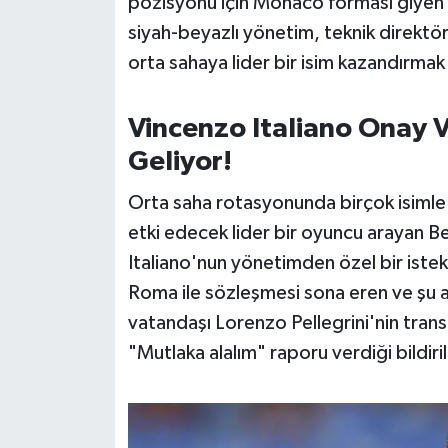
pozisyonu için Monaco forması giyen
OTOMOTİV
siyah-beyazlı yönetim, teknik direktö
Resmi İlanlar
orta sahaya lider bir isim kazandırmak i
SAĞLIK
Vincenzo Italiano Onay Ve
Geliyor!
Savaştepe
Orta saha rotasyonunda birçok isimle 
SEYAHAT
etki edecek lider bir oyuncu arayan Be
Italiano'nun yönetimden özel bir istek
SİYASET
Roma ile sözleşmesi sona eren ve şu
Sındırgı
vatandaşı Lorenzo Pellegrini'nin trans
"Mutlaka alalım" raporu verdiği bildiril
SPOR
SÜRMANŞET