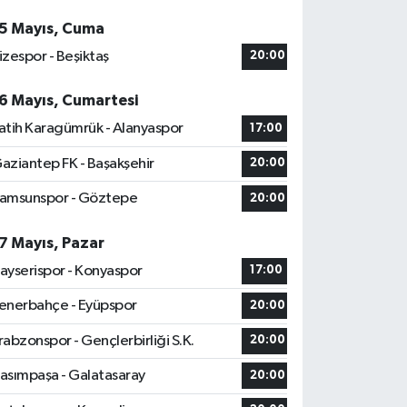
5 Mayıs, Cuma
izespor - Beşiktaş
20:00
6 Mayıs, Cumartesi
atih Karagümrük - Alanyaspor
17:00
aziantep FK - Başakşehir
20:00
amsunspor - Göztepe
20:00
7 Mayıs, Pazar
ayserispor - Konyaspor
17:00
enerbahçe - Eyüpspor
20:00
rabzonspor - Gençlerbirliği S.K.
20:00
asımpaşa - Galatasaray
20:00