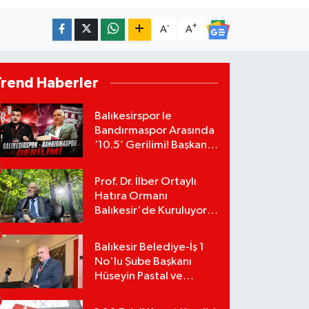
-
+
A
A
Trend Haberler
Balıkesirspor le
Bandırmaspor Arasında
‘10.5’ Gerilimi! Başkan
Mert Alper Acar’dan
Murat Karakoyun'a Sert
Prof. Dr. İlber Ortaylı
Tepki!
Hatıra Ormanı
Balıkesir'de Kuruluyor!
TEMA Vakfı Fidan
Bağışlarını Başlattı!
Balıkesir Belediye-İş 1
No'lu Şube Başkanı
Hüseyin Pastal ve
Yönetimi İstifa Ederek
ÇAĞDAŞ-SEN'e Geçti