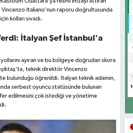
 Kassoum Ouattara'ya resmi imzayı attıran
r Vincenzo Italiano'nun raporu doğrultusunda
çin kolları sıvadı.
rdi: İtalyan Şef İstanbul'a
yollarını ayıran ve bu bölgeye doğrudan skora
şiktaş'ta, teknik direktör Vincenzo
te bulunduğu öğrenildi. İtalyan teknik adamın,
 anda serbest oyuncu statüsünde bulunan
1
fer edilmesini çok istediği ve yönetime
di.