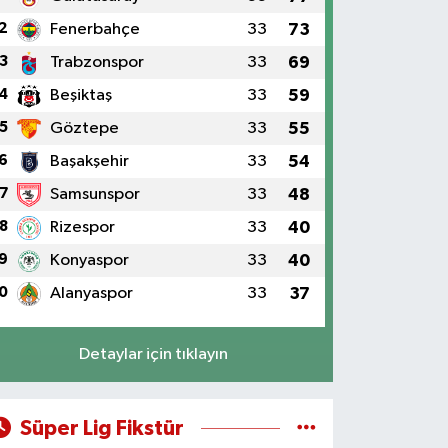
2
Fenerbahçe
33
73
3
Trabzonspor
33
69
4
Beşiktaş
33
59
5
Göztepe
33
55
6
Başakşehir
33
54
7
Samsunspor
33
48
8
Rizespor
33
40
9
Konyaspor
33
40
0
Alanyaspor
33
37
Detaylar için tıklayın
Süper Lig Fikstür