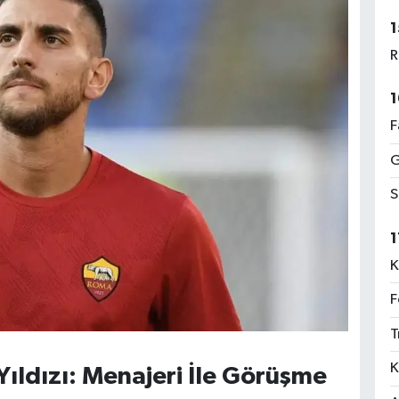
1
R
1
F
G
S
1
K
F
T
K
Yıldızı: Menajeri İle Görüşme