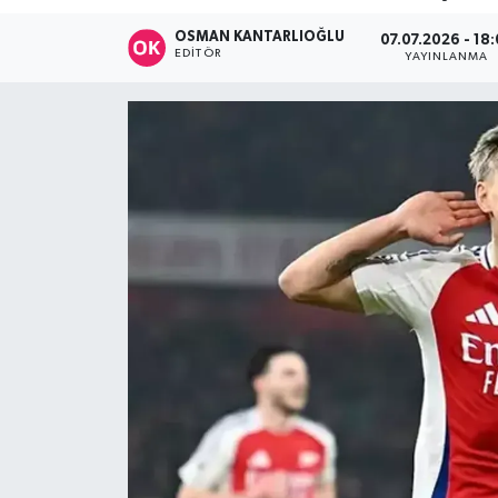
DÜNYA
OSMAN KANTARLIOĞLU
07.07.2026 - 18
EDITÖR
YAYINLANMA
Dursunbey
Edremit
EĞİTİM
EKONOMİ
Erdek
Gömeç
Gönen
Havran