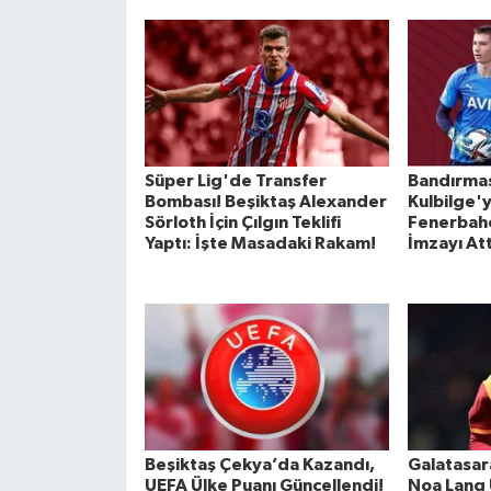
Süper Lig'de Transfer
Bandırma
Bombası! Beşiktaş Alexander
Kulbilge'y
Sörloth İçin Çılgın Teklifi
Fenerbahç
Yaptı: İşte Masadaki Rakam!
İmzayı Att
Beşiktaş Çekya’da Kazandı,
Galatasara
UEFA Ülke Puanı Güncellendi!
Noa Lang 