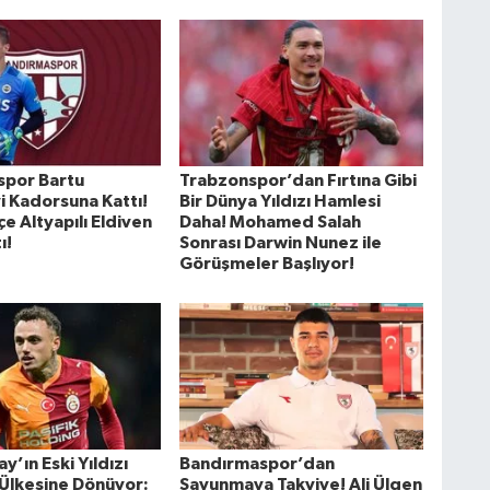
spor Bartu
Trabzonspor’dan Fırtına Gibi
i Kadorsuna Kattı!
Bir Dünya Yıldızı Hamlesi
e Altyapılı Eldiven
Daha! Mohamed Salah
ı!
Sonrası Darwin Nunez ile
Görüşmeler Başlıyor!
y’ın Eski Yıldızı
Bandırmaspor’dan
Ülkesine Dönüyor:
Savunmaya Takviye! Ali Ülgen