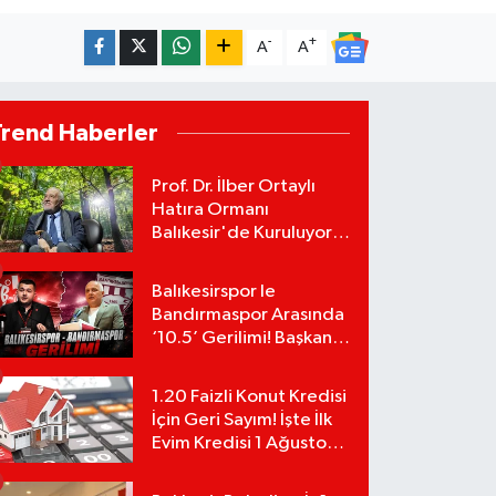
-
+
A
A
Trend Haberler
Prof. Dr. İlber Ortaylı
Hatıra Ormanı
Balıkesir'de Kuruluyor!
TEMA Vakfı Fidan
Bağışlarını Başlattı!
Balıkesirspor le
Bandırmaspor Arasında
‘10.5’ Gerilimi! Başkan
Mert Alper Acar’dan
Murat Karakoyun'a Sert
1.20 Faizli Konut Kredisi
Tepki!
İçin Geri Sayım! İşte İlk
Evim Kredisi 1 Ağustos
Başvuru Şartları ve
Hesaplama Tablosu: