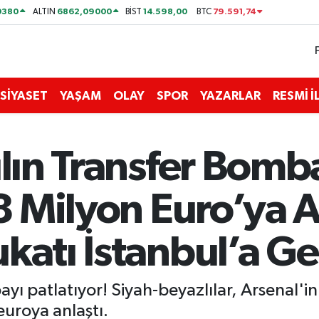
0380
6862,09000
14.598,00
79.591,74
ALTIN
BİST
BTC
SİYASET
YAŞAM
OLAY
SPOR
YAZARLAR
RESMİ 
ılın Transfer Bomb
18 Milyon Euro’ya
katı İstanbul’a Ge
ayı patlatıyor! Siyah-beyazlılar, Arsenal'i
euroya anlaştı.