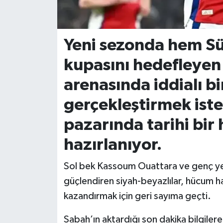
İvrindi
Yeni sezonda hem Sü
KENT GÜNDEMİ
kupasını hedefleye
Kepsut
arenasında iddialı b
KÜLTÜR-SANAT
gerçekleştirmek iste
pazarında tarihi bi
MAGAZİN
hazırlanıyor.
MANŞET
Sol bek Kassoum Ouattara ve genç yete
Manyas
güçlendiren siyah-beyazlılar, hücum ha
kazandırmak için geri sayıma geçti.
OLAY
Sabah’ın aktardığı son dakika bilgiler