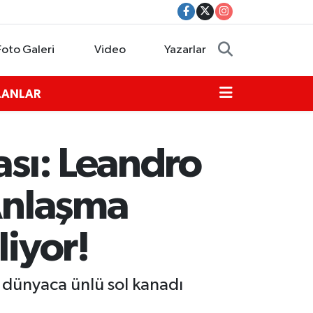
Foto Galeri
Video
Yazarlar
İLANLAR
ası: Leandro
 Anlaşma
liyor!
n dünyaca ünlü sol kanadı