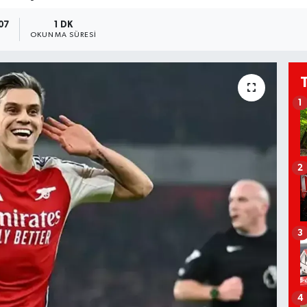
:07
1 DK
OKUNMA SÜRESI
1
2
3
4