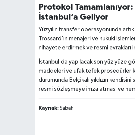
Susurluk
Protokol Tamamlanıyor: 
İstanbul’a Geliyor
TARİHTE BUGÜN
Yüzyılın transfer operasyonunda artık 
TEKNOLOJİ
Trossard’ın menajeri ve hukuki işlemle
nihayete erdirmek ve resmi evrakları 
Trend
İstanbul'da yapılacak son yüz yüze 
TÜRKİYE
maddeleri ve ufak tefek prosedürler k
durumunda Belçikalı yıldızın kendisini 
VİZYONDAKİLER
resmi sözleşmeye imza atması ve heme
YAŞAM
Kaynak:
Sabah