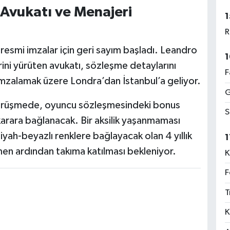
Avukatı ve Menajeri
1
R
resmi imzalar için geri sayım başladı. Leandro
1
rini yürüten avukatı, sözleşme detaylarını
F
imzalamak üzere Londra’dan İstanbul’a geliyor.
G
görüşmede, oyuncu sözleşmesindeki bonus
S
arara bağlanacak. Bir aksilik yaşanmaması
siyah-beyazlı renklere bağlayacak olan 4 yıllık
1
n ardından takıma katılması bekleniyor.
K
F
T
K