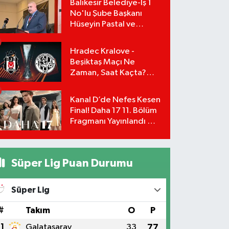
Balıkesir Belediye-İş 1
No'lu Şube Başkanı
Hüseyin Pastal ve
Yönetimi İstifa Ederek
ÇAĞDAŞ-SEN'e Geçti
Hradec Kralove -
Beşiktaş Maçı Ne
Zaman, Saat Kaçta?
UEFA Avrupa Ligi 3. Ön
Eleme Turu Yayın
Kanal D’de Nefes Kesen
Detayları!
Final! Daha 17 11. Bölüm
Fragmanı Yayınlandı Mı?
Leyla ve Aras İçin Yolun
Sonu Mu?
Süper Lig Puan Durumu
Süper Lig
#
Takım
O
P
1
Galatasaray
33
77