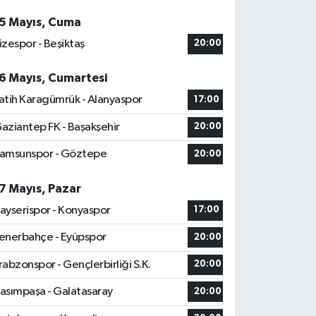
5 Mayıs, Cuma
izespor - Beşiktaş
20:00
6 Mayıs, Cumartesi
atih Karagümrük - Alanyaspor
17:00
aziantep FK - Başakşehir
20:00
amsunspor - Göztepe
20:00
7 Mayıs, Pazar
ayserispor - Konyaspor
17:00
enerbahçe - Eyüpspor
20:00
rabzonspor - Gençlerbirliği S.K.
20:00
asımpaşa - Galatasaray
20:00