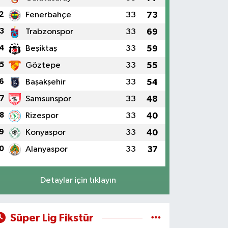
2
Fenerbahçe
33
73
3
Trabzonspor
33
69
4
Beşiktaş
33
59
5
Göztepe
33
55
6
Başakşehir
33
54
7
Samsunspor
33
48
8
Rizespor
33
40
9
Konyaspor
33
40
0
Alanyaspor
33
37
Detaylar için tıklayın
Süper Lig Fikstür