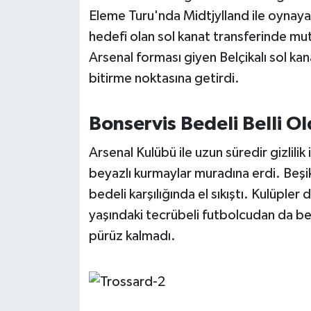
OTOMOTİV
Eleme Turu'nda Midtjylland ile oynay
hedefi olan sol kanat transferinde mut
Resmi İlanlar
Arsenal forması giyen Belçikalı sol ka
SAĞLIK
bitirme noktasına getirdi.
Savaştepe
Bonservis Bedeli Belli Ol
SEYAHAT
Arsenal Kulübü ile uzun süredir gizlilik
beyazlı kurmaylar muradına erdi. Beşik
SİYASET
bedeli karşılığında el sıkıştı. Kulüple
yaşındaki tecrübeli futbolcudan da bek
Sındırgı
pürüz kalmadı.
SPOR
SÜRMANŞET