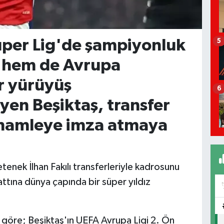
per Lig'de şampiyonluk
5
n hem de Avrupa
ir yürüyüş
6
yen Beşiktaş, transfer
r hamleye imza atmaya
nek İlhan Fakılı transferleriyle kadrosunu
ttına dünya çapında bir süper yıldız
e göre; Beşiktaş'ın UEFA Avrupa Ligi 2. Ön