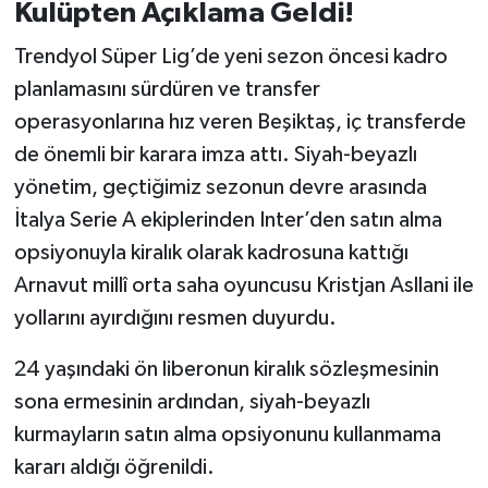
Kulüpten Açıklama Geldi!
İvrindi
Trendyol Süper Lig’de yeni sezon öncesi kadro
planlamasını sürdüren ve transfer
KENT GÜNDEMİ
operasyonlarına hız veren Beşiktaş, iç transferde
de önemli bir karara imza attı. Siyah-beyazlı
Kepsut
yönetim, geçtiğimiz sezonun devre arasında
KÜLTÜR-SANAT
İtalya Serie A ekiplerinden Inter’den satın alma
opsiyonuyla kiralık olarak kadrosuna kattığı
MAGAZİN
Arnavut millî orta saha oyuncusu Kristjan Asllani ile
yollarını ayırdığını resmen duyurdu.
MANŞET
24 yaşındaki ön liberonun kiralık sözleşmesinin
Manyas
sona ermesinin ardından, siyah-beyazlı
kurmayların satın alma opsiyonunu kullanmama
OLAY
kararı aldığı öğrenildi.