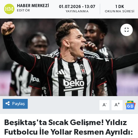
HABER MERKEZI
01.07.2026 - 13:07
1 DK
DÜNYA
EDITÖR
YAYINLANMA
OKUNMA SÜRESI
Dursunbey
Edremit
EĞİTİM
EKONOMİ
Erdek
Paylaş
-
+
Gömeç
A
A
Gönen
Beşiktaş'ta Sıcak Gelişme! Yıldız
Futbolcu İle Yollar Resmen Ayrıldı:
Havran