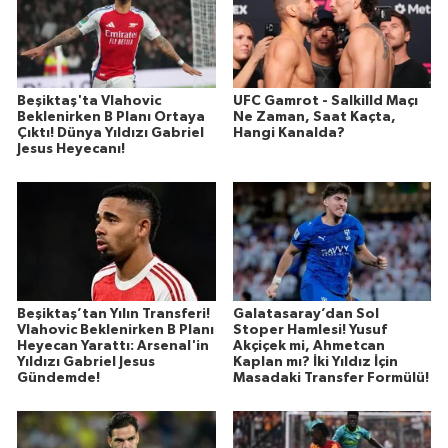
Beşiktaş'ta Vlahovic
UFC Gamrot - Salkilld Maçı
Beklenirken B Planı Ortaya
Ne Zaman, Saat Kaçta,
Çıktı! Dünya Yıldızı Gabriel
Hangi Kanalda?
Jesus Heyecanı!
Beşiktaş’tan Yılın Transferi!
Galatasaray’dan Sol
Vlahovic Beklenirken B Planı
Stoper Hamlesi! Yusuf
Heyecan Yarattı: Arsenal'in
Akçiçek mi, Ahmetcan
Yıldızı Gabriel Jesus
Kaplan mı? İki Yıldız İçin
Gündemde!
Masadaki Transfer Formülü!