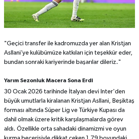
Susurluk
TARİHTE BUGÜN
TEKNOLOJİ
"Geçici transfer ile kadromuzda yer alan Kristjan
Asllani’ye kulübümüze katkıları için teşekkür eder,
Trend
bundan sonraki kariyerinde başarılar dileriz."
TÜRKİYE
Yarım Sezonluk Macera Sona Erdi
VİZYONDAKİLER
30 Ocak 2026 tarihinde İtalyan devi Inter'den
büyük umutlarla kiralanan Kristjan Asllani, Beşiktaş
YAŞAM
forması altında Süper Lig ve Türkiye Kupası da
dahil olmak üzere kritik karşılaşmalarda görev
aldı. Özellikle orta sahadaki dinamizmi ve oyun
kurma becerisiyle dikkat çeken 1,79 boyundaki