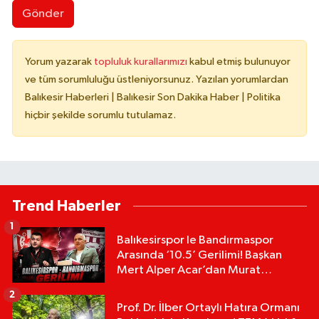
Gönder
Yorum yazarak
topluluk kurallarımızı
kabul etmiş bulunuyor
ve tüm sorumluluğu üstleniyorsunuz. Yazılan yorumlardan
Balıkesir Haberleri | Balıkesir Son Dakika Haber | Politika
hiçbir şekilde sorumlu tutulamaz.
Trend Haberler
1
Balıkesirspor le Bandırmaspor
Arasında ‘10.5’ Gerilimi! Başkan
Mert Alper Acar’dan Murat
Karakoyun'a Sert Tepki!
2
Prof. Dr. İlber Ortaylı Hatıra Ormanı