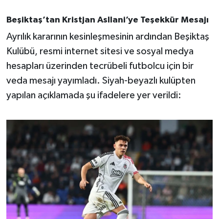
OTOMOTİV
Beşiktaş’tan Kristjan Asllani’ye Teşekkür Mesajı
Resmi İlanlar
Ayrılık kararının kesinleşmesinin ardından Beşiktaş
Kulübü, resmi internet sitesi ve sosyal medya
SAĞLIK
hesapları üzerinden tecrübeli futbolcu için bir
Savaştepe
veda mesajı yayımladı. Siyah-beyazlı kulüpten
yapılan açıklamada şu ifadelere yer verildi:
SEYAHAT
SİYASET
Sındırgı
SPOR
SÜRMANŞET