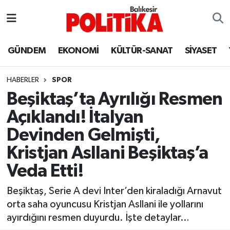
ASTROLOJİ
Balıkesir Nöbetçi Eczaneler
GÜNDEM
EKONOMİ
KÜLTÜR-SANAT
SİYASET
Ayvalık
Balıkesir Hava Durumu
HABERLER
SPOR
Balya
Balıkesir Namaz Vakitleri
Beşiktaş’ta Ayrılığı Resmen
Açıklandı! İtalyan
Bandırma
Balıkesir Trafik Yoğunluk Haritası
Devinden Gelmişti,
Bigadiç
Süper Lig Puan Durumu ve Fikstür
Kristjan Asllani Beşiktaş’a
Veda Etti!
BİYOGRAFİLER
Tüm Manşetler
Beşiktaş, Serie A devi Inter’den kiraladığı Arnavut
Burhaniye
Son Dakika Haberleri
orta saha oyuncusu Kristjan Asllani ile yollarını
ayırdığını resmen duyurdu. İşte detaylar…
ÇEVRE
Haber Arşivi