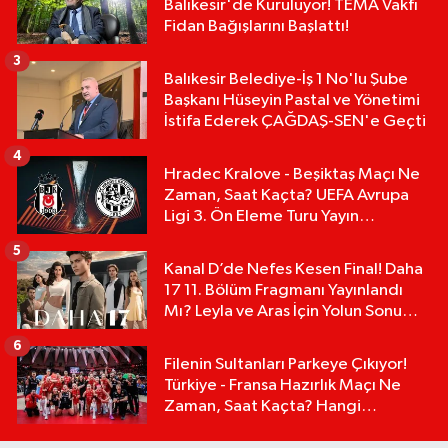
Balıkesir'de Kuruluyor! TEMA Vakfı
Fidan Bağışlarını Başlattı!
3
Balıkesir Belediye-İş 1 No'lu Şube
Başkanı Hüseyin Pastal ve Yönetimi
İstifa Ederek ÇAĞDAŞ-SEN'e Geçti
4
Hradec Kralove - Beşiktaş Maçı Ne
Zaman, Saat Kaçta? UEFA Avrupa
Ligi 3. Ön Eleme Turu Yayın
Detayları!
5
Kanal D’de Nefes Kesen Final! Daha
17 11. Bölüm Fragmanı Yayınlandı
Mı? Leyla ve Aras İçin Yolun Sonu
Mu?
6
Filenin Sultanları Parkeye Çıkıyor!
Türkiye - Fransa Hazırlık Maçı Ne
Zaman, Saat Kaçta? Hangi
Kanalda?