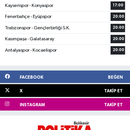
Kayserispor - Konyaspor
17:00
Fenerbahçe - Eyüpspor
20:00
Trabzonspor - Gençlerbirliği S.K.
20:00
Kasımpaşa - Galatasaray
20:00
Antalyaspor - Kocaelispor
20:00
FACEBOOK
BEĞEN
X
TAKIP ET
INSTAGRAM
TAKIP ET