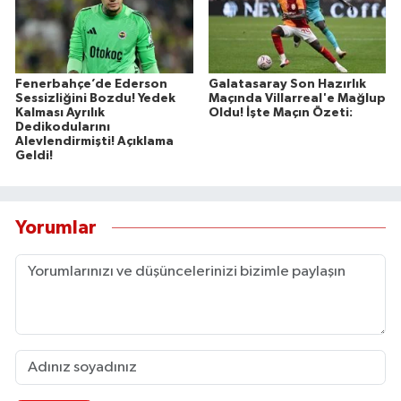
Fenerbahçe’de Ederson
Galatasaray Son Hazırlık
Sessizliğini Bozdu! Yedek
Maçında Villarreal'e Mağlup
Kalması Ayrılık
Oldu! İşte Maçın Özeti:
Dedikodularını
Alevlendirmişti! Açıklama
Geldi!
Yorumlar