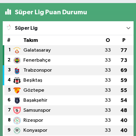
Süper Lig Puan Durumu
Süper Lig
#
Takım
O
P
1
Galatasaray
33
77
2
Fenerbahçe
33
73
3
Trabzonspor
33
69
4
Beşiktaş
33
59
5
Göztepe
33
55
6
Başakşehir
33
54
7
Samsunspor
33
48
8
Rizespor
33
40
9
Konyaspor
33
40