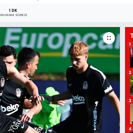
1 DK
OKUNMA SÜRESI
1
2
3
4