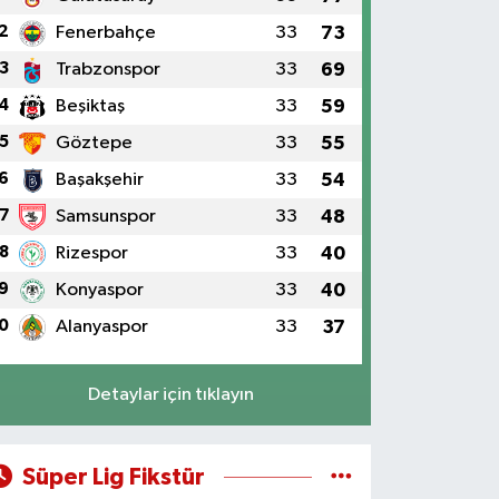
2
Fenerbahçe
33
73
3
Trabzonspor
33
69
4
Beşiktaş
33
59
5
Göztepe
33
55
6
Başakşehir
33
54
7
Samsunspor
33
48
8
Rizespor
33
40
9
Konyaspor
33
40
0
Alanyaspor
33
37
Detaylar için tıklayın
Süper Lig Fikstür