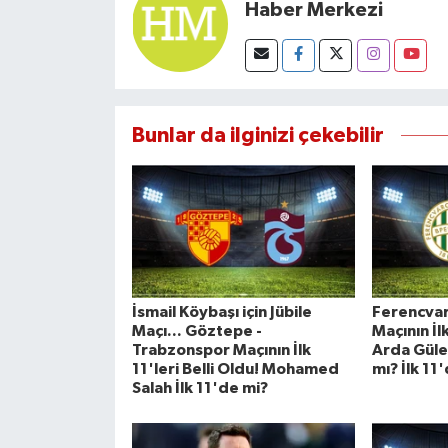
Haber Merkezi
Bunlar da ilginizi çekebilir
İsmail Köybaşı için Jübile
Ferencvar
Maçı... Göztepe -
Maçının İlk
Trabzonspor Maçının İlk
Arda Gül
11'leri Belli Oldu! Mohamed
mı? İlk 11
Salah İlk 11'de mi?