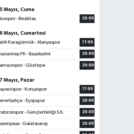
5 Mayıs, Cuma
izespor - Beşiktaş
20:00
6 Mayıs, Cumartesi
atih Karagümrük - Alanyaspor
17:00
aziantep FK - Başakşehir
20:00
amsunspor - Göztepe
20:00
7 Mayıs, Pazar
ayserispor - Konyaspor
17:00
enerbahçe - Eyüpspor
20:00
rabzonspor - Gençlerbirliği S.K.
20:00
asımpaşa - Galatasaray
20:00