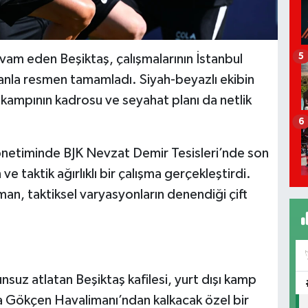
5
evam eden Beşiktaş, çalışmalarının İstanbul
anla resmen tamamladı. Siyah-beyazlı ekibin
k kampının kadrosu ve seyahat planı da netlik
6
netiminde BJK Nevzat Demir Tesisleri’nde son
e taktik ağırlıklı bir çalışma gerçekleştirdi.
an, taktiksel varyasyonların denendiği çift
unsuz atlatan Beşiktaş kafilesi, yurt dışı kamp
 Gökçen Havalimanı’ndan kalkacak özel bir