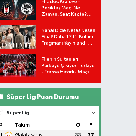
Hradec Kralove -
Beşiktaş Maçı Ne
Zaman, Saat Kaçta?
UEFA Avrupa Ligi 3. Ön
Eleme Turu Yayın
Kanal D’de Nefes Kesen
Detayları!
Final! Daha 17 11. Bölüm
Fragmanı Yayınlandı Mı?
Leyla ve Aras İçin Yolun
Sonu Mu?
Filenin Sultanları
Parkeye Çıkıyor! Türkiye
- Fransa Hazırlık Maçı
Ne Zaman, Saat Kaçta?
Hangi Kanalda?
Süper Lig Puan Durumu
Süper Lig
#
Takım
O
P
1
Galatasaray
33
77