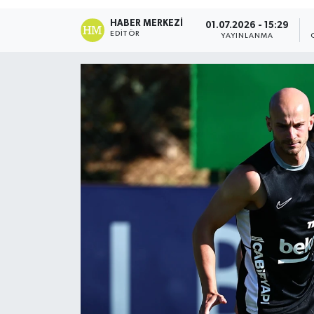
DÜNYA
HABER MERKEZI
01.07.2026 - 15:29
EDITÖR
YAYINLANMA
Dursunbey
Edremit
EĞİTİM
EKONOMİ
Erdek
Gömeç
Gönen
Havran