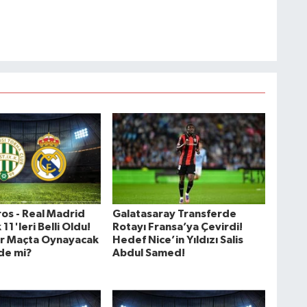
os - Real Madrid
Galatasaray Transferde
 11'leri Belli Oldu!
Rotayı Fransa’ya Çevirdi!
er Maçta Oynayacak
Hedef Nice’in Yıldızı Salis
'de mi?
Abdul Samed!