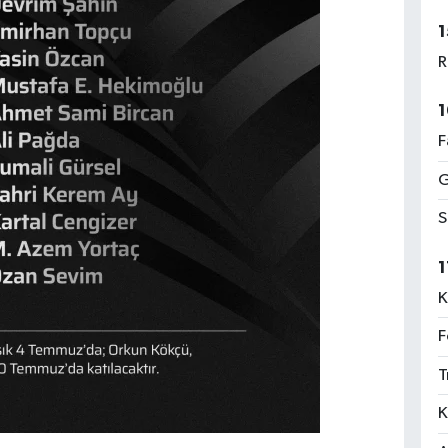
1
R
1
F
G
S
1
K
F
T
K