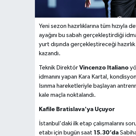
İvrindi
Yeni sezon hazırlıklarına tüm hızıyla d
KENT GÜNDEMİ
ayağını bu sabah gerçekleştirdiği idm
yurt dışında gerçekleştireceği hazırlı
Kepsut
kazandı.
KÜLTÜR-SANAT
Teknik Direktör
Vincenzo Italiano
yö
MAGAZİN
idmanını yapan Kara Kartal, kondisyon v
Isınma hareketleriyle başlayan antrenm
MANŞET
kale maçla noktalandı.
Manyas
Kafile Bratislava'ya Uçuyor
OLAY
İstanbul'daki ilk etap çalışmalarını sor
etabı için bugün saat
15.30’da
Sabiha