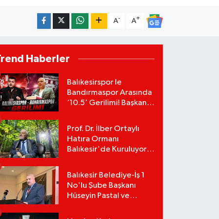
-
+
A
A
Trend Haberler
Balıkesirspor le
Bandırmaspor Arasında
‘10.5’ Gerilimi! Başkan
Mert Alper Acar’dan
Murat Karakoyun'a Sert
Prof. Dr. İlber Ortaylı
Tepki!
Hatıra Ormanı
Balıkesir'de Kuruluyor!
TEMA Vakfı Fidan
Bağışlarını Başlattı!
Balıkesir Belediye-İş 1
No'lu Şube Başkanı
Hüseyin Pastal ve
Yönetimi İstifa Ederek
ÇAĞDAŞ-SEN'e Geçti