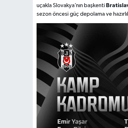
OTOMOTİV
uçakla Slovakya’nın başkenti
Bratisla
sezon öncesi güç depolama ve hazırlık
Resmi İlanlar
SAĞLIK
Savaştepe
SEYAHAT
SİYASET
Sındırgı
SPOR
SÜRMANŞET