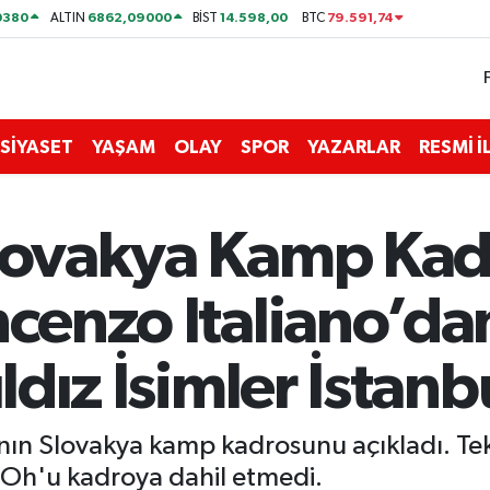
0380
6862,09000
14.598,00
79.591,74
ALTIN
BİST
BTC
SİYASET
YAŞAM
OLAY
SPOR
YAZARLAR
RESMİ 
Slovakya Kamp Ka
ncenzo Italiano’d
ıldız İsimler İstan
rının Slovakya kamp kadrosunu açıkladı. Tek
 Oh'u kadroya dahil etmedi.