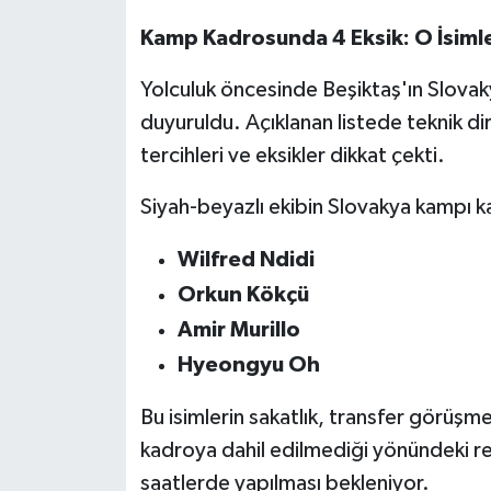
Kamp Kadrosunda 4 Eksik: O İsiml
Yolculuk öncesinde Beşiktaş'ın Slov
duyuruldu. Açıklanan listede teknik di
tercihleri ve eksikler dikkat çekti.
Siyah-beyazlı ekibin Slovakya kampı k
Wilfred Ndidi
Orkun Kökçü
Amir Murillo
Hyeongyu Oh
Bu isimlerin sakatlık, transfer görüşme
kadroya dahil edilmediği yönündeki re
saatlerde yapılması bekleniyor.