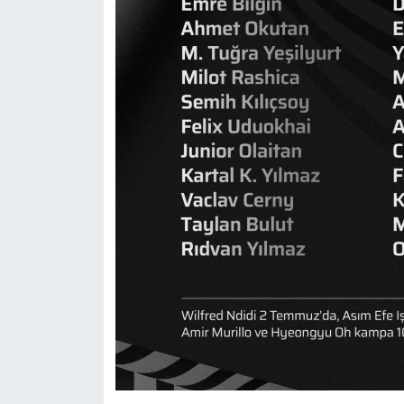
Susurluk
TARİHTE BUGÜN
TEKNOLOJİ
Trend
TÜRKİYE
VİZYONDAKİLER
YAŞAM