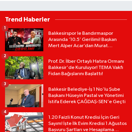
Trend Haberler
1
Balıkesirspor le Bandırmaspor
Arasında ‘10.5’ Gerilimi! Başkan
Mert Alper Acar’dan Murat
Karakoyun'a Sert Tepki!
2
Prof. Dr. İlber Ortaylı Hatıra Ormanı
Balıkesir'de Kuruluyor! TEMA Vakfı
Fidan Bağışlarını Başlattı!
3
Balıkesir Belediye-İş 1 No'lu Şube
Başkanı Hüseyin Pastal ve Yönetimi
İstifa Ederek ÇAĞDAŞ-SEN'e Geçti
4
1.20 Faizli Konut Kredisi İçin Geri
Sayım! İşte İlk Evim Kredisi 1 Ağustos
Başvuru Şartları ve Hesaplama