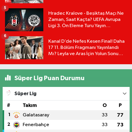
Tablosu:
5
Hradec Kralove - Beşiktaş Maçı Ne
Zaman, Saat Kaçta? UEFA Avrupa
Ligi 3. Ön Eleme Turu Yayın
Detayları!
6
Kanal D’de Nefes Kesen Final! Daha
17 11. Bölüm Fragmanı Yayınlandı
Mı? Leyla ve Aras İçin Yolun Sonu
Mu?
Süper Lig Puan Durumu
Süper Lig
#
Takım
O
P
1
Galatasaray
33
77
2
Fenerbahçe
33
73