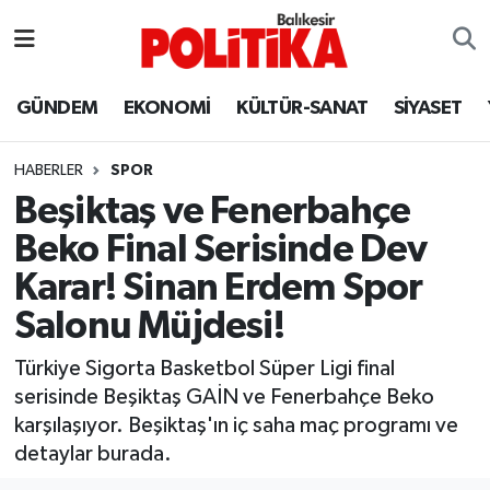
ASTROLOJİ
Balıkesir Nöbetçi Eczaneler
GÜNDEM
EKONOMİ
KÜLTÜR-SANAT
SİYASET
Ayvalık
Balıkesir Hava Durumu
HABERLER
SPOR
Balya
Balıkesir Namaz Vakitleri
Beşiktaş ve Fenerbahçe
Beko Final Serisinde Dev
Bandırma
Balıkesir Trafik Yoğunluk Haritası
Karar! Sinan Erdem Spor
Bigadiç
Süper Lig Puan Durumu ve Fikstür
Salonu Müjdesi!
BİYOGRAFİLER
Tüm Manşetler
Türkiye Sigorta Basketbol Süper Ligi final
serisinde Beşiktaş GAİN ve Fenerbahçe Beko
Burhaniye
Son Dakika Haberleri
karşılaşıyor. Beşiktaş'ın iç saha maç programı ve
detaylar burada.
ÇEVRE
Haber Arşivi