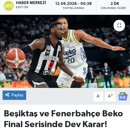
HABER MERKEZI
12.06.2026 - 00:38
2 DK
EDITÖR
YAYINLANMA
OKUNMA SÜRESI
DÜNYA
Dursunbey
Edremit
EĞİTİM
EKONOMİ
Erdek
Paylaş
-
+
A
A
Gömeç
Beşiktaş ve Fenerbahçe Beko
Gönen
Final Serisinde Dev Karar!
Havran