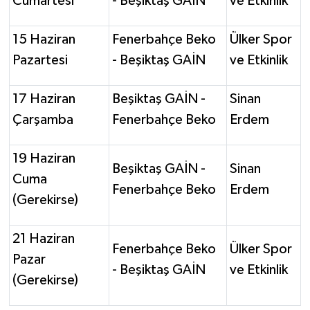
Cumartesi
- Beşiktaş GAİN
ve Etkinlik
Susurluk
15 Haziran
Fenerbahçe Beko
Ülker Spor
TARİHTE BUGÜN
Pazartesi
- Beşiktaş GAİN
ve Etkinlik
TEKNOLOJİ
17 Haziran
Beşiktaş GAİN -
Sinan
Trend
Çarşamba
Fenerbahçe Beko
Erdem
TÜRKİYE
19 Haziran
Beşiktaş GAİN -
Sinan
Cuma
Fenerbahçe Beko
Erdem
VİZYONDAKİLER
(Gerekirse)
YAŞAM
21 Haziran
Fenerbahçe Beko
Ülker Spor
Pazar
- Beşiktaş GAİN
ve Etkinlik
(Gerekirse)