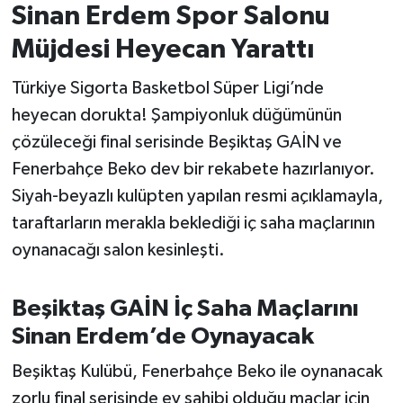
Sinan Erdem Spor Salonu
İvrindi
Müjdesi Heyecan Yarattı
Türkiye Sigorta Basketbol Süper Ligi’nde
KENT GÜNDEMİ
heyecan dorukta! Şampiyonluk düğümünün
Kepsut
çözüleceği final serisinde Beşiktaş GAİN ve
Fenerbahçe Beko dev bir rekabete hazırlanıyor.
KÜLTÜR-SANAT
Siyah-beyazlı kulüpten yapılan resmi açıklamayla,
taraftarların merakla beklediği iç saha maçlarının
MAGAZİN
oynanacağı salon kesinleşti.
MANŞET
Beşiktaş GAİN İç Saha Maçlarını
Manyas
Sinan Erdem’de Oynayacak
OLAY
Beşiktaş Kulübü, Fenerbahçe Beko ile oynanacak
zorlu final serisinde ev sahibi olduğu maçlar için