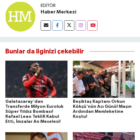
EDITÖR
Haber Merkezi
Bunlar da ilginizi çekebilir
Galatasaray'dan
Beşiktaş Kaptanı Orkun
Transferde Milyon Euroluk
Kökçü'nün Acı Günü! Maçın
Süper Yıldız Bombası!
Ardından Memleketine
Rafael Leao Teklifi Kabul
Koştu!
Etti, İmzalar An Meselesi!