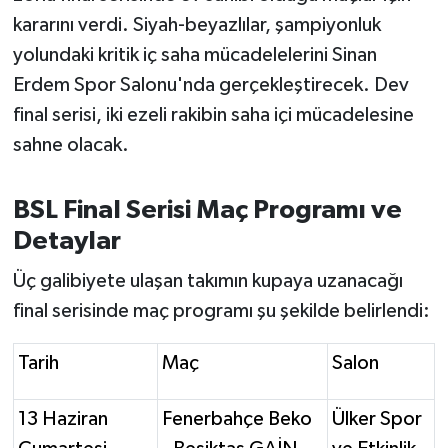
OTOMOTİV
kararını verdi. Siyah-beyazlılar, şampiyonluk
yolundaki kritik iç saha mücadelelerini Sinan
Resmi İlanlar
Erdem Spor Salonu'nda gerçekleştirecek. Dev
SAĞLIK
final serisi, iki ezeli rakibin saha içi mücadelesine
sahne olacak.
Savaştepe
BSL Final Serisi Maç Programı ve
SEYAHAT
Detaylar
SİYASET
Üç galibiyete ulaşan takımın kupaya uzanacağı
final serisinde maç programı şu şekilde belirlendi:
Sındırgı
Tarih
Maç
Salon
SPOR
SÜRMANŞET
13 Haziran
Fenerbahçe Beko
Ülker Spor