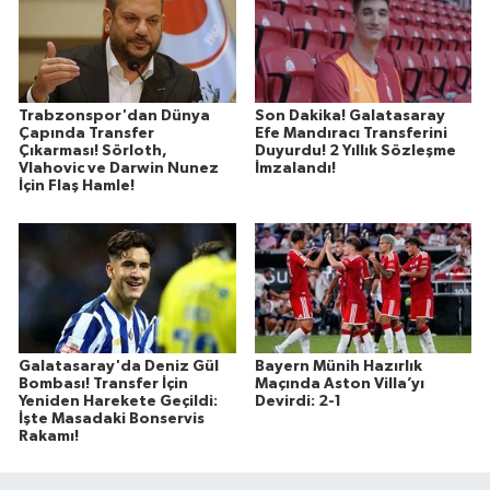
Trabzonspor'dan Dünya
Son Dakika! Galatasaray
Çapında Transfer
Efe Mandıracı Transferini
Çıkarması! Sörloth,
Duyurdu! 2 Yıllık Sözleşme
Vlahovic ve Darwin Nunez
İmzalandı!
İçin Flaş Hamle!
Galatasaray'da Deniz Gül
Bayern Münih Hazırlık
Bombası! Transfer İçin
Maçında Aston Villa’yı
Yeniden Harekete Geçildi:
Devirdi: 2-1
İşte Masadaki Bonservis
Rakamı!