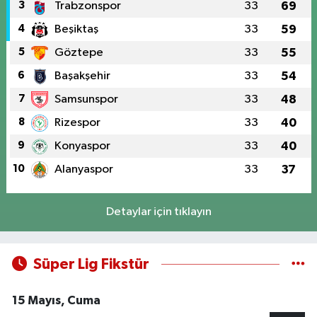
3
Trabzonspor
33
69
4
Beşiktaş
33
59
5
Göztepe
33
55
6
Başakşehir
33
54
7
Samsunspor
33
48
8
Rizespor
33
40
9
Konyaspor
33
40
10
Alanyaspor
33
37
Detaylar için tıklayın
Süper Lig Fikstür
15 Mayıs, Cuma