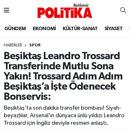
ASTROLOJİ
Balıkesir Nöbetçi Eczaneler
GÜNDEM
EKONOMİ
KÜLTÜR-SANAT
SİYASET
Ayvalık
Balıkesir Hava Durumu
HABERLER
SPOR
Balya
Balıkesir Namaz Vakitleri
Beşiktaş Leandro Trossard
Transferinde Mutlu Sona
Bandırma
Balıkesir Trafik Yoğunluk Haritası
Yakın! Trossard Adım Adım
Bigadiç
Süper Lig Puan Durumu ve Fikstür
Beşiktaş’a İşte Ödenecek
Bonservis:
BİYOGRAFİLER
Tüm Manşetler
Beşiktaş'ta son dakika transfer bombası! Siyah-
Burhaniye
Son Dakika Haberleri
beyazlılar, Arsenal'in dünyaca ünlü yıldızı Leandro
Trossard için İngiliz deviyle resmen anlaştı.
ÇEVRE
Haber Arşivi