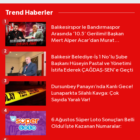
Trend Haberler
1
Balıkesirspor le Bandırmaspor
Arasında ‘10.5’ Gerilimi! Başkan
Mert Alper Acar’dan Murat
Karakoyun'a Sert Tepki!
2
Balıkesir Belediye-İş 1 No'lu Şube
Başkanı Hüseyin Pastal ve Yönetimi
İstifa Ederek ÇAĞDAŞ-SEN'e Geçti
3
Dursunbey Panayırı’nda Kanlı Gece!
Lunaparkta Silahlı Kavga: Çok
Sayıda Yaralı Var!
4
6 Ağustos Süper Loto Sonuçları Belli
Oldu! İşte Kazanan Numaralar: