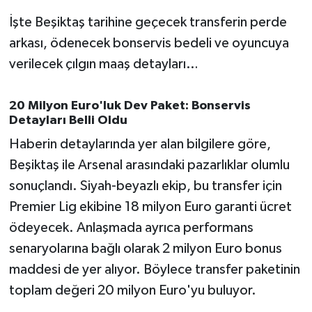
OTOMOTİV
İşte Beşiktaş tarihine geçecek transferin perde
Resmi İlanlar
arkası, ödenecek bonservis bedeli ve oyuncuya
verilecek çılgın maaş detayları…
SAĞLIK
20 Milyon Euro'luk Dev Paket: Bonservis
Savaştepe
Detayları Belli Oldu
Haberin detaylarında yer alan bilgilere göre,
SEYAHAT
Beşiktaş ile Arsenal arasındaki pazarlıklar olumlu
SİYASET
sonuçlandı. Siyah-beyazlı ekip, bu transfer için
Premier Lig ekibine 18 milyon Euro garanti ücret
Sındırgı
ödeyecek. Anlaşmada ayrıca performans
senaryolarına bağlı olarak 2 milyon Euro bonus
SPOR
maddesi de yer alıyor. Böylece transfer paketinin
SÜRMANŞET
toplam değeri 20 milyon Euro'yu buluyor.