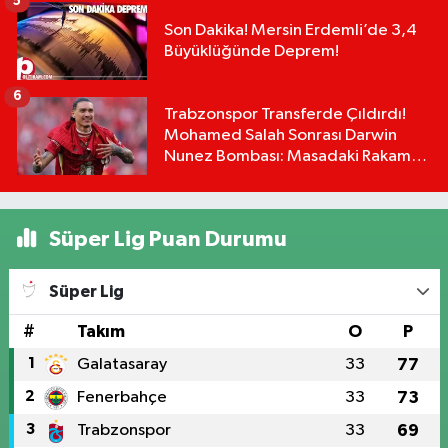
5
Son Dakika! Mersin Erdemli’de 3,4
Büyüklüğünde Deprem!
6
Trabzonspor Transferde Çıldırdı!
Mohamed Salah Sonrası Darwin
Nunez Bombası: Masadaki Rakam
Dudak Uçuklattı!
Süper Lig Puan Durumu
Süper Lig
#
Takım
O
P
1
Galatasaray
33
77
2
Fenerbahçe
33
73
3
Trabzonspor
33
69