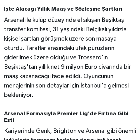
Susurluk
İşte Alacağı Yıllık Maaş ve Sözleşme Şartları
Arsenal ile kulüp düzeyinde el sıkışan Beşiktaş
TARİHTE BUGÜN
transfer komitesi, 31 yaşındaki Belçikalı yıldızla
TEKNOLOJİ
kişisel şartları görüşmek üzere son masaya
oturdu. Taraflar arasındaki ufak pürüzlerin
Trend
giderilmek üzere olduğu ve Trossard'ın
Beşiktaş'tan yıllık net 9 milyon Euro civarında bir
TÜRKİYE
maaş kazanacağı ifade edildi. Oyuncunun
menajerinin son detaylar için İstanbul'a gelmesi
VİZYONDAKİLER
bekleniyor.
YAŞAM
Arsenal Formasıyla Premier Lig'de Fırtına Gibi
Esti
Kariyerinde Genk, Brighton ve Arsenal gibi önemli