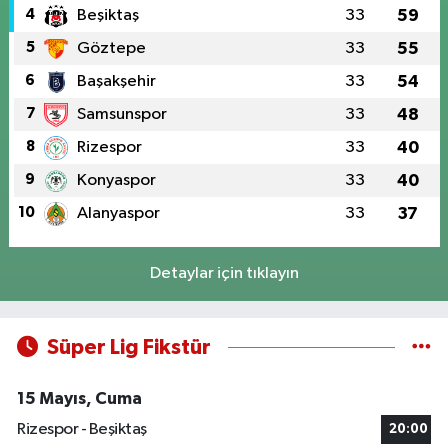
4
Beşiktaş
33
59
5
Göztepe
33
55
6
Başakşehir
33
54
7
Samsunspor
33
48
8
Rizespor
33
40
9
Konyaspor
33
40
10
Alanyaspor
33
37
Detaylar için tıklayın
Süper Lig Fikstür
15 Mayıs, Cuma
Rizespor - Beşiktaş
20:00