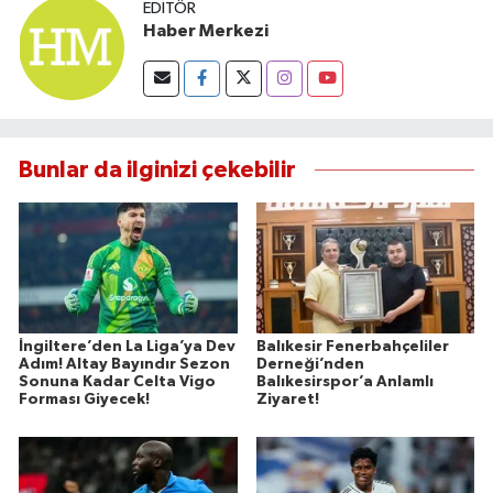
EDITÖR
Haber Merkezi
Bunlar da ilginizi çekebilir
İngiltere’den La Liga’ya Dev
Balıkesir Fenerbahçeliler
Adım! Altay Bayındır Sezon
Derneği’nden
Sonuna Kadar Celta Vigo
Balıkesirspor’a Anlamlı
Forması Giyecek!
Ziyaret!