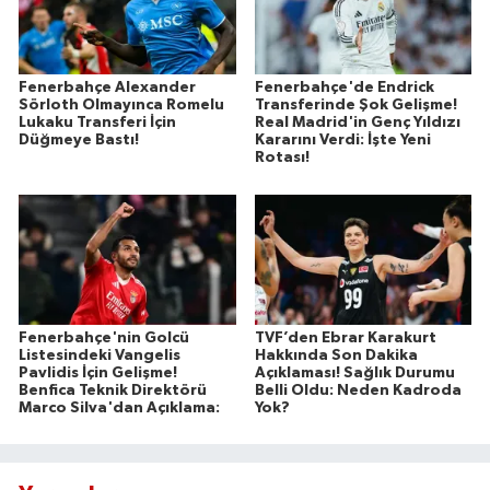
Fenerbahçe Alexander
Fenerbahçe'de Endrick
Sörloth Olmayınca Romelu
Transferinde Şok Gelişme!
Lukaku Transferi İçin
Real Madrid'in Genç Yıldızı
Düğmeye Bastı!
Kararını Verdi: İşte Yeni
Rotası!
Fenerbahçe'nin Golcü
TVF’den Ebrar Karakurt
Listesindeki Vangelis
Hakkında Son Dakika
Pavlidis İçin Gelişme!
Açıklaması! Sağlık Durumu
Benfica Teknik Direktörü
Belli Oldu: Neden Kadroda
Marco Silva'dan Açıklama:
Yok?