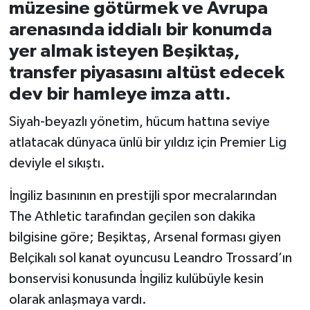
müzesine götürmek ve Avrupa
arenasında iddialı bir konumda
İvrindi
yer almak isteyen Beşiktaş,
KENT GÜNDEMİ
transfer piyasasını altüst edecek
dev bir hamleye imza attı.
Kepsut
Siyah-beyazlı yönetim, hücum hattına seviye
KÜLTÜR-SANAT
atlatacak dünyaca ünlü bir yıldız için Premier Lig
deviyle el sıkıştı.
MAGAZİN
İngiliz basınının en prestijli spor mecralarından
MANŞET
The Athletic tarafından geçilen son dakika
bilgisine göre; Beşiktaş, Arsenal forması giyen
Manyas
Belçikalı sol kanat oyuncusu Leandro Trossard’ın
bonservisi konusunda İngiliz kulübüyle kesin
OLAY
olarak anlaşmaya vardı.