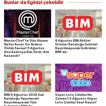
Bunlar da ilginizi çekebilir
MasterChef’te Dün Akşam
8 Ağustos BİM Aktüel
Nefes Keser On Yedinci
Ürünler Kataloğu İndirim!
Önlük Savaşı! 5 Ağustos
Kaçırılmayacak İndirimler
Ana Kadroya Kim Girdi, Kim
BİM'de:
Kazandı?
BİM 4 Ağustos 2026 Salı
Süper Loto Çekilişi Ne
Kataloğu Yayınlandı!
Zaman? 6 Ağustos Süper
Kaçırılmayacak Tüm
Loto Çekilişi Saat Kaçta?