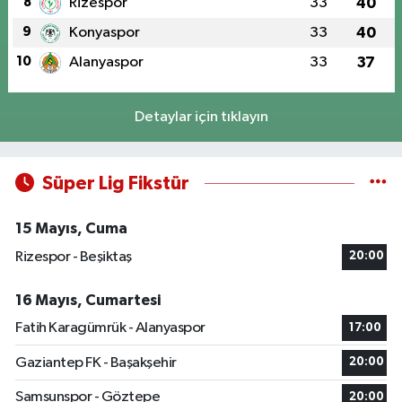
8
Rizespor
33
40
9
Konyaspor
33
40
10
Alanyaspor
33
37
Detaylar için tıklayın
Süper Lig Fikstür
15 Mayıs, Cuma
Rizespor - Beşiktaş
20:00
16 Mayıs, Cumartesi
Fatih Karagümrük - Alanyaspor
17:00
Gaziantep FK - Başakşehir
20:00
Samsunspor - Göztepe
20:00