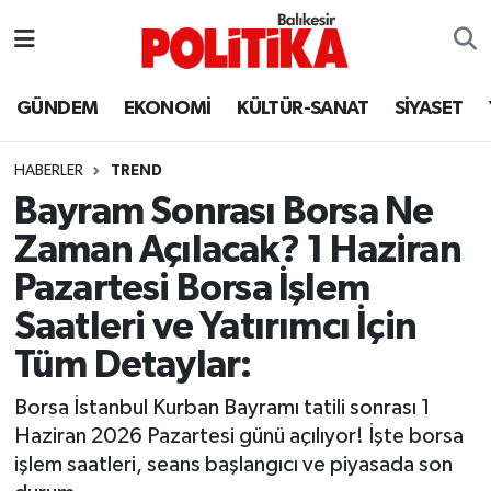
ASTROLOJİ
Balıkesir Nöbetçi Eczaneler
GÜNDEM
EKONOMİ
KÜLTÜR-SANAT
SİYASET
Ayvalık
Balıkesir Hava Durumu
HABERLER
TREND
Balya
Balıkesir Namaz Vakitleri
Bayram Sonrası Borsa Ne
Zaman Açılacak? 1 Haziran
Bandırma
Balıkesir Trafik Yoğunluk Haritası
Pazartesi Borsa İşlem
Bigadiç
Süper Lig Puan Durumu ve Fikstür
Saatleri ve Yatırımcı İçin
Tüm Detaylar:
BİYOGRAFİLER
Tüm Manşetler
Borsa İstanbul Kurban Bayramı tatili sonrası 1
Burhaniye
Son Dakika Haberleri
Haziran 2026 Pazartesi günü açılıyor! İşte borsa
işlem saatleri, seans başlangıcı ve piyasada son
ÇEVRE
Haber Arşivi