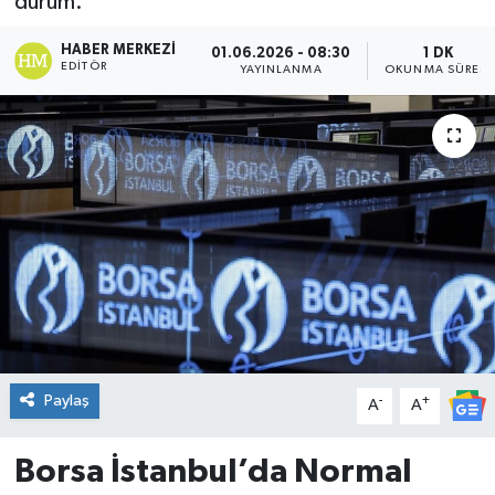
durum.
DÜNYA
HABER MERKEZI
01.06.2026 - 08:30
1 DK
EDITÖR
YAYINLANMA
OKUNMA SÜRESI
Dursunbey
Edremit
EĞİTİM
EKONOMİ
Erdek
Gömeç
Paylaş
-
+
A
A
Gönen
Borsa İstanbul’da Normal
Havran