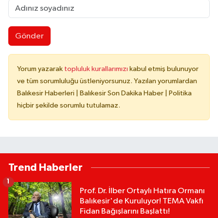
Gönder
Yorum yazarak
topluluk kurallarımızı
kabul etmiş bulunuyor
ve tüm sorumluluğu üstleniyorsunuz. Yazılan yorumlardan
Balıkesir Haberleri | Balıkesir Son Dakika Haber | Politika
hiçbir şekilde sorumlu tutulamaz.
Trend Haberler
1
Prof. Dr. İlber Ortaylı Hatıra Ormanı
Balıkesir'de Kuruluyor! TEMA Vakfı
Fidan Bağışlarını Başlattı!