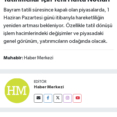
Susurluk
Bayram tatili süresince kapalı olan piyasalarda, 1
Haziran Pazartesi günü itibarıyla hareketliliğin
TARİHTE BUGÜN
yeniden artması bekleniyor. Özellikle tatil dönüşü
TEKNOLOJİ
işlem hacimlerindeki değişimler ve piyasadaki
genel görünüm, yatırımcıların odağında olacak.
Trend
Muhabir:
Haber Merkezi
TÜRKİYE
VİZYONDAKİLER
EDITÖR
YAŞAM
Haber Merkezi