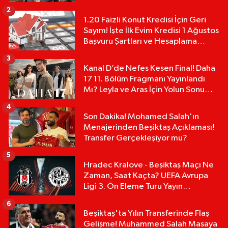
2
1.20 Faizli Konut Kredisi İçin Geri
Sayım! İşte İlk Evim Kredisi 1 Ağustos
Başvuru Şartları ve Hesaplama
Tablosu:
3
Kanal D’de Nefes Kesen Final! Daha
17 11. Bölüm Fragmanı Yayınlandı
Mı? Leyla ve Aras İçin Yolun Sonu
Mu?
4
Son Dakika! Mohamed Salah'ın
Menajerinden Beşiktaş Açıklaması!
Transfer Gerçekleşiyor mu?
5
Hradec Kralove - Beşiktaş Maçı Ne
Zaman, Saat Kaçta? UEFA Avrupa
Ligi 3. Ön Eleme Turu Yayın
Detayları!
6
Beşiktaş'ta Yılın Transferinde Flaş
Gelişme! Muhammed Salah Masaya