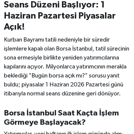
Seans Düzeni Başlıyor: 1
İvrindi
Haziran Pazartesi Piyasalar
Açık!
KENT GÜNDEMİ
Kurban Bayramı tatili nedeniyle bir süredir
Kepsut
işlemlere kapalı olan Borsa İstanbul, tatil sürecinin
sona ermesiyle birlikte yeniden yatırımcılarına
KÜLTÜR-SANAT
kapılarını açıyor. Milyonlarca yatırımcının merakla
MAGAZİN
beklediği "Bugün borsa açık mı?" sorusu yanıt
buldu; piyasalar 1 Haziran 2026 Pazartesi günü
MANŞET
itibarıyla normal seans düzenine geri dönüyor.
Manyas
Borsa İstanbul Saat Kaçta İşlem
OLAY
Görmeye Başlayacak?