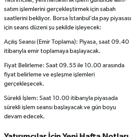
Yatırımcılar, yeni haftanın ilk işlem gününde alım-
OTOMOTİV
satım işlemlerini gerçekleştirmek için sabah
Resmi İlanlar
saatlerini bekliyor. Borsa İstanbul’da pay piyasası
için seans düzeni şu şekilde işleyecek:
SAĞLIK
Açılış Seansı (Emir Toplama): Piyasa, saat 09.40
Savaştepe
itibarıyla emir toplamaya başlayacak.
SEYAHAT
Fiyat Belirleme: Saat 09.55 ile 10.00 arasında
fiyat belirleme ve eşleşme işlemleri
SİYASET
gerçekleşecek.
Sındırgı
Sürekli İşlem: Saat 10.00 itibarıyla piyasada
sürekli işlem seansı başlayacak ve gün boyu
SPOR
devam edecek.
SÜRMANŞET
Yatırımcılar İçin Yeni Hafta Notları