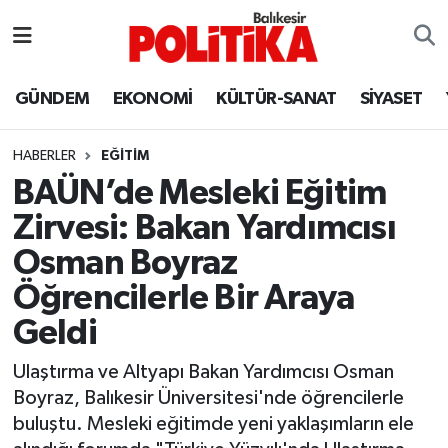
ASTROLOJİ
Balıkesir Nöbetçi Eczaneler
GÜNDEM
EKONOMİ
KÜLTÜR-SANAT
SİYASET
Ayvalık
Balıkesir Hava Durumu
HABERLER
EĞİTİM
Balya
Balıkesir Namaz Vakitleri
BAÜN’de Mesleki Eğitim
Zirvesi: Bakan Yardımcısı
Bandırma
Balıkesir Trafik Yoğunluk Haritası
Osman Boyraz
Bigadiç
Süper Lig Puan Durumu ve Fikstür
Öğrencilerle Bir Araya
Geldi
BİYOGRAFİLER
Tüm Manşetler
Ulaştırma ve Altyapı Bakan Yardımcısı Osman
Burhaniye
Son Dakika Haberleri
Boyraz, Balıkesir Üniversitesi'nde öğrencilerle
buluştu. Mesleki eğitimde yeni yaklaşımların ele
ÇEVRE
Haber Arşivi