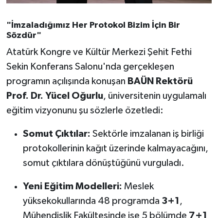
Susurluk
"İmzaladığımız Her Protokol Bizim İçin Bir
TARİHTE BUGÜN
Sözdür"
Atatürk Kongre ve Kültür Merkezi Şehit Fethi
TEKNOLOJİ
Sekin Konferans Salonu'nda gerçekleşen
programın açılışında konuşan
BAÜN Rektörü
Trend
Prof. Dr. Yücel Oğurlu
, üniversitenin uygulamalı
TÜRKİYE
eğitim vizyonunu şu sözlerle özetledi:
VİZYONDAKİLER
Somut Çıktılar:
Sektörle imzalanan iş birliği
protokollerinin kağıt üzerinde kalmayacağını,
YAŞAM
somut çıktılara dönüştüğünü vurguladı.
Yeni Eğitim Modelleri:
Meslek
yüksekokullarında 48 programda
3+1
,
Mühendislik Fakültesinde ise 5 bölümde
7+1