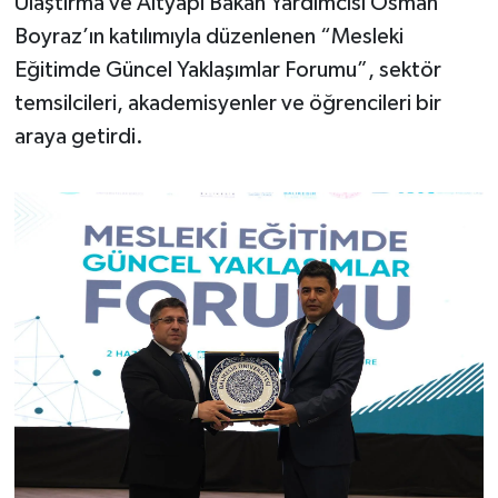
Ulaştırma ve Altyapı Bakan Yardımcısı Osman
OTOMOTİV
Boyraz’ın katılımıyla düzenlenen “Mesleki
Resmi İlanlar
Eğitimde Güncel Yaklaşımlar Forumu”, sektör
temsilcileri, akademisyenler ve öğrencileri bir
SAĞLIK
araya getirdi.
Savaştepe
SEYAHAT
SİYASET
Sındırgı
SPOR
SÜRMANŞET