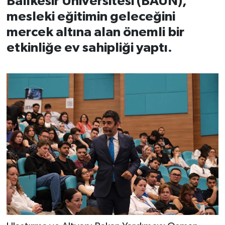
Balıkesir Üniversitesi (BAÜN),
mesleki eğitimin geleceğini
İvrindi
mercek altına alan önemli bir
etkinliğe ev sahipliği yaptı.
KENT GÜNDEMİ
Kepsut
KÜLTÜR-SANAT
MAGAZİN
MANŞET
Manyas
OLAY