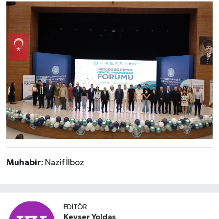
Muhabir:
Nazif İlboz
EDITÖR
Kevser Yoldaş