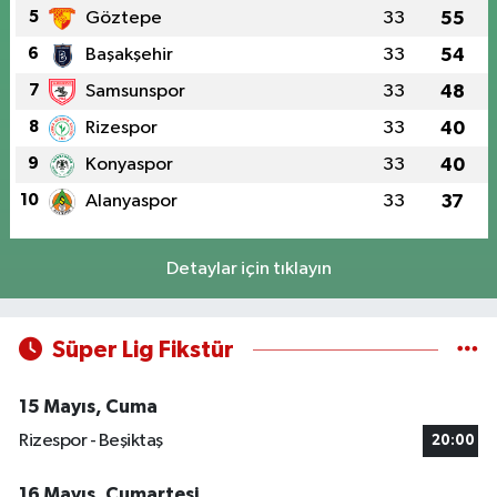
5
Göztepe
33
55
6
Başakşehir
33
54
7
Samsunspor
33
48
8
Rizespor
33
40
9
Konyaspor
33
40
10
Alanyaspor
33
37
Detaylar için tıklayın
Süper Lig Fikstür
15 Mayıs, Cuma
Rizespor - Beşiktaş
20:00
16 Mayıs, Cumartesi