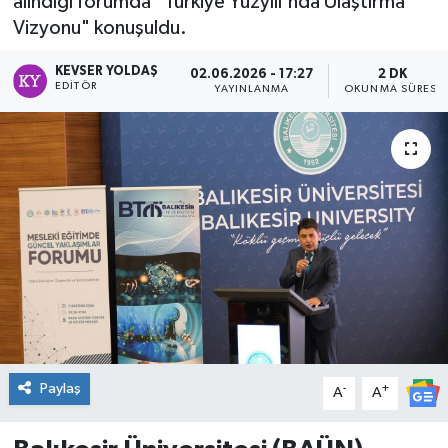
alındığı forumda "Türkiye Yüzyılı'nda Ulaştırma
Vizyonu" konuşuldu.
DÜNYA
KEVSER YOLDAŞ
02.06.2026 - 17:27
2 DK
Dursunbey
EDITÖR
YAYINLANMA
OKUNMA SÜRESI
Edremit
EĞİTİM
EKONOMİ
Erdek
Gömeç
Paylaş
-
+
Gönen
A
A
Havran