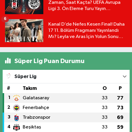
Zaman, Saat Kaçta? UEFA Avrupa
Ligi 3. Ön Eleme Turu Yayın
Detayları!
6
Kanal D’de Nefes Kesen Final! Daha
17 11. Bölüm Fragmanı Yayınlandı
Mı? Leyla ve Aras İçin Yolun Sonu
Mu?
Süper Lig Puan Durumu
Süper Lig
#
Takım
O
P
1
Galatasaray
33
77
2
Fenerbahçe
33
73
3
Trabzonspor
33
69
4
Beşiktaş
33
59