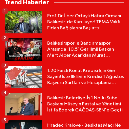
Trend Haberler
1
Prof. Dr. İlber Ortaylı Hatıra Ormanı
Balıkesir'de Kuruluyor! TEMA Vakfı
Fidan Bağışlarını Başlattı!
2
Balıkesirspor le Bandırmaspor
Arasında ‘10.5’ Gerilimi! Başkan
Mert Alper Acar’dan Murat
Karakoyun'a Sert Tepki!
3
1.20 Faizli Konut Kredisi İçin Geri
Sayım! İşte İlk Evim Kredisi 1 Ağustos
Başvuru Şartları ve Hesaplama
Tablosu:
4
Balıkesir Belediye-İş 1 No'lu Şube
Başkanı Hüseyin Pastal ve Yönetimi
İstifa Ederek ÇAĞDAŞ-SEN'e Geçti
5
Hradec Kralove - Beşiktaş Maçı Ne