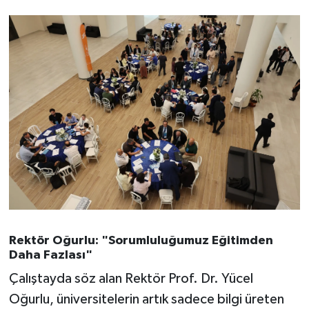
Susurluk
TARİHTE BUGÜN
TEKNOLOJİ
Trend
TÜRKİYE
VİZYONDAKİLER
YAŞAM
Rektör Oğurlu: "Sorumluluğumuz Eğitimden
Daha Fazlası"
Çalıştayda söz alan Rektör Prof. Dr. Yücel
Oğurlu, üniversitelerin artık sadece bilgi üreten