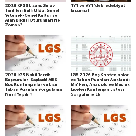
2026 KPSS Lisans Sınav
TYT ve AYT'deki edebiyat
Tarihleri Belli Oldu: Genel
krizimiz!
Yetenek-Genel Kültür ve
Alan Bilgisi Oturumları Ne
Zaman?
2026 LGS Nakil Tercih
LGS 2026 Boş Kontenjanlar
Başvuruları Başladı! MEB
ve Taban Puanları Açıklandı
Boş Kontenjanlar ve Lise
Mı? Fen, Anadolu ve Meslek
Taban Puanları Sorgulama
Liseleri Kontenjan Listesi
Nasıl Yapılır?
Sorgulama Ek