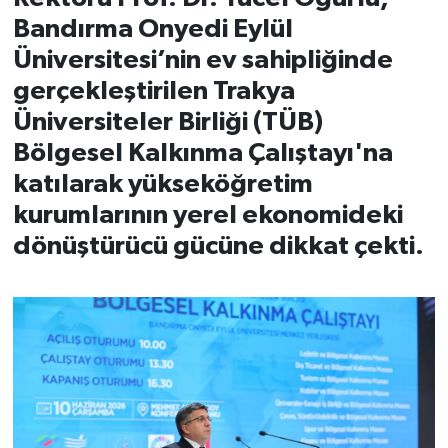
Bandırma Onyedi Eylül
İvrindi
Üniversitesi’nin ev sahipliğinde
gerçekleştirilen Trakya
KENT GÜNDEMİ
Üniversiteler Birliği (TÜB)
Kepsut
Bölgesel Kalkınma Çalıştayı'na
katılarak yükseköğretim
KÜLTÜR-SANAT
kurumlarının yerel ekonomideki
dönüştürücü gücüne dikkat çekti.
MAGAZİN
MANŞET
Manyas
OLAY