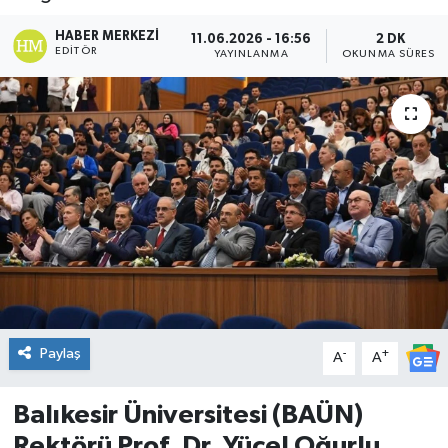
DÜNYA
HABER MERKEZI
11.06.2026 - 16:56
2 DK
EDITÖR
YAYINLANMA
OKUNMA SÜRESI
Dursunbey
Edremit
EĞİTİM
EKONOMİ
Erdek
Gömeç
Paylaş
-
+
A
A
Gönen
Balıkesir Üniversitesi (BAÜN)
Rektörü Prof. Dr. Yücel Oğurlu,
Havran