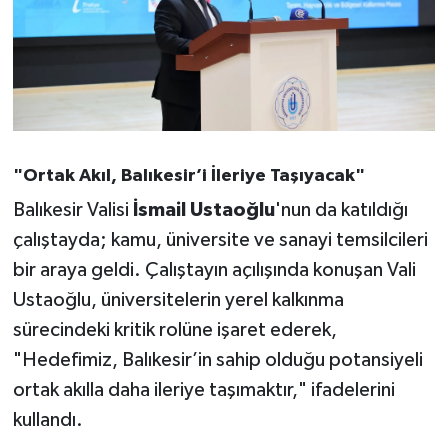
OTOMOTİV
Resmi İlanlar
SAĞLIK
Savaştepe
"Ortak Akıl, Balıkesir’i İleriye Taşıyacak"
Balıkesir Valisi
İsmail Ustaoğlu
'nun da katıldığı
SEYAHAT
çalıştayda; kamu, üniversite ve sanayi temsilcileri
SİYASET
bir araya geldi. Çalıştayın açılışında konuşan Vali
Ustaoğlu, üniversitelerin yerel kalkınma
Sındırgı
sürecindeki kritik rolüne işaret ederek,
"Hedefimiz, Balıkesir’in sahip olduğu potansiyeli
SPOR
ortak akılla daha ileriye taşımaktır," ifadelerini
SÜRMANŞET
kullandı.