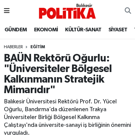
ASTROLOJİ
Balıkesir Nöbetçi Eczaneler
GÜNDEM
EKONOMİ
KÜLTÜR-SANAT
SİYASET
Ayvalık
Balıkesir Hava Durumu
HABERLER
EĞİTİM
Balya
Balıkesir Namaz Vakitleri
BAÜN Rektörü Oğurlu:
"Üniversiteler Bölgesel
Bandırma
Balıkesir Trafik Yoğunluk Haritası
Kalkınmanın Stratejik
Bigadiç
Süper Lig Puan Durumu ve Fikstür
Mimarıdır"
BİYOGRAFİLER
Tüm Manşetler
Balıkesir Üniversitesi Rektörü Prof. Dr. Yücel
Oğurlu, Bandırma’da düzenlenen Trakya
Burhaniye
Son Dakika Haberleri
Üniversiteler Birliği Bölgesel Kalkınma
Çalıştayı'nda üniversite-sanayi iş birliğinin önemini
ÇEVRE
Haber Arşivi
vurguladı.