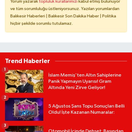
Yorum yazarak
topluluk kurallarımızı
kabul etmiş bulunuyor
ve tüm sorumluluğu üstleniyorsunuz. Yazılan yorumlardan
Balıkesir Haberleri | Balıkesir Son Dakika Haber | Politika
hiçbir şekilde sorumlu tutulamaz.
Trend Haberler
1
İslam Memiş'ten Altın Sahiplerine
Panik Yapmayın Uyarısı! Gram
Altında Yeni Zirve Geliyor!
2
5 Ağustos Şans Topu Sonuçları Belli
Oldu! İşte Kazanan Numaralar:
3
Otomobil İçinde Dehşet: Başından