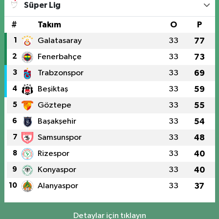
Süper Lig
#
Takım
O
P
1
Galatasaray
33
77
2
Fenerbahçe
33
73
3
Trabzonspor
33
69
4
Beşiktaş
33
59
5
Göztepe
33
55
6
Başakşehir
33
54
7
Samsunspor
33
48
8
Rizespor
33
40
9
Konyaspor
33
40
10
Alanyaspor
33
37
Detaylar için tıklayın