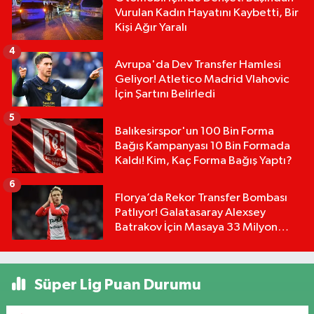
Vurulan Kadın Hayatını Kaybetti, Bir
Kişi Ağır Yaralı
4
Avrupa'da Dev Transfer Hamlesi
Geliyor! Atletico Madrid Vlahovic
İçin Şartını Belirledi
5
Balıkesirspor'un 100 Bin Forma
Bağış Kampanyası 10 Bin Formada
Kaldı! Kim, Kaç Forma Bağış Yaptı?
6
Florya’da Rekor Transfer Bombası
Patlıyor! Galatasaray Alexsey
Batrakov İçin Masaya 33 Milyon
Euro Koydu!
Süper Lig Puan Durumu