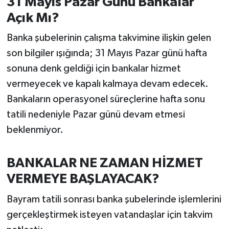
31 Mayıs Pazar Günü Bankalar
OTOMOTİV
Açık Mı?
Resmi İlanlar
Banka şubelerinin çalışma takvimine ilişkin gelen
son bilgiler ışığında; 31 Mayıs Pazar günü hafta
SAĞLIK
sonuna denk geldiği için bankalar hizmet
Savaştepe
vermeyecek ve kapalı kalmaya devam edecek.
Bankaların operasyonel süreçlerine hafta sonu
SEYAHAT
tatili nedeniyle Pazar günü devam etmesi
beklenmiyor.
SİYASET
Sındırgı
BANKALAR NE ZAMAN HİZMET
VERMEYE BAŞLAYACAK?
SPOR
Bayram tatili sonrası banka şubelerinde işlemlerini
SÜRMANŞET
gerçekleştirmek isteyen vatandaşlar için takvim