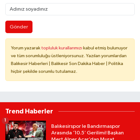
Gönder
Yorum yazarak
topluluk kurallarımızı
kabul etmiş bulunuyor
ve tüm sorumluluğu üstleniyorsunuz. Yazılan yorumlardan
Balıkesir Haberleri | Balıkesir Son Dakika Haber | Politika
hiçbir şekilde sorumlu tutulamaz.
Trend Haberler
1
Balıkesirspor le Bandırmaspor
Arasında ‘10.5’ Gerilimi! Başkan
Mert Alper Acar’dan Murat