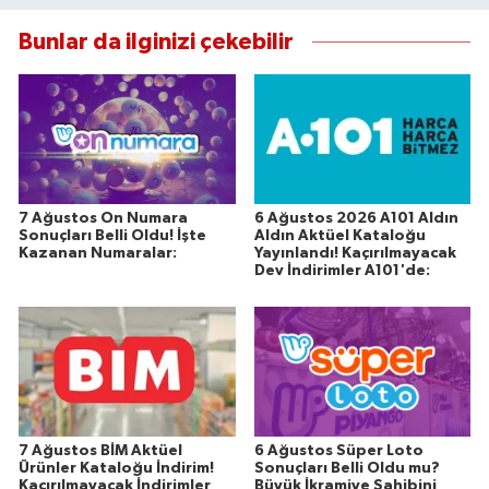
Bunlar da ilginizi çekebilir
7 Ağustos On Numara
6 Ağustos 2026 A101 Aldın
Sonuçları Belli Oldu! İşte
Aldın Aktüel Kataloğu
Kazanan Numaralar:
Yayınlandı! Kaçırılmayacak
Dev İndirimler A101'de:
7 Ağustos BİM Aktüel
6 Ağustos Süper Loto
Ürünler Kataloğu İndirim!
Sonuçları Belli Oldu mu?
Kaçırılmayacak İndirimler
Büyük İkramiye Sahibini