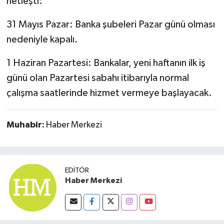
netleşti:
Susurluk
31 Mayıs Pazar: Banka şubeleri Pazar günü olması
TARİHTE BUGÜN
nedeniyle kapalı.
TEKNOLOJİ
1 Haziran Pazartesi: Bankalar, yeni haftanın ilk iş
günü olan Pazartesi sabahı itibarıyla normal
Trend
çalışma saatlerinde hizmet vermeye başlayacak.
TÜRKİYE
Muhabir:
Haber Merkezi
VİZYONDAKİLER
YAŞAM
EDITÖR
Haber Merkezi