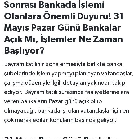
Sonrası Bankada İşlemi
İvrindi
Olanlara Önemli Duyuru! 31
Mayıs Pazar Günü Bankalar
KENT GÜNDEMİ
Açık Mı, İşlemler Ne Zaman
Kepsut
Başlıyor?
KÜLTÜR-SANAT
Bayram tatilinin sona ermesiyle birlikte banka
şubelerinde işlem yapmayı planlayan vatandaşlar,
MAGAZİN
çalışma düzeniyle ilgili detayları yakından takip
ediyor. Bayram tatili süresince faaliyetlerine ara
MANŞET
veren bankaların Pazar günü açık olup
Manyas
olmayacağı, bankada işi olan vatandaşlar için en
çok merak edilen konuların başında geliyor.
OLAY