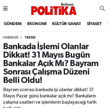
ASTROLOJİ
Balıkesir Nöbetçi Eczaneler
GÜNDEM
EKONOMİ
KÜLTÜR-SANAT
SİYASET
Ayvalık
Balıkesir Hava Durumu
HABERLER
TREND
Balya
Balıkesir Namaz Vakitleri
Bankada İşlemi Olanlar
Dikkat! 31 Mayıs Bugün
Bandırma
Balıkesir Trafik Yoğunluk Haritası
Bankalar Açık Mı? Bayram
Bigadiç
Süper Lig Puan Durumu ve Fikstür
Sonrası Çalışma Düzeni
Belli Oldu!
BİYOGRAFİLER
Tüm Manşetler
Bayram sonrası bankada işi olanlar dikkat! 31
Burhaniye
Son Dakika Haberleri
Mayıs Pazar günü bankalar açık mı? Bankaların
çalışma saatleri ve işlemlerin başlayacağı tarih
ÇEVRE
Haber Arşivi