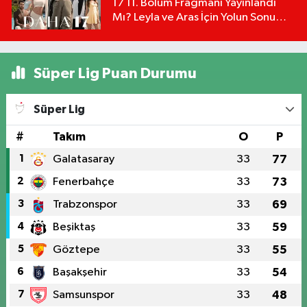
17 11. Bölüm Fragmanı Yayınlandı
Mı? Leyla ve Aras İçin Yolun Sonu
Mu?
Süper Lig Puan Durumu
Süper Lig
#
Takım
O
P
1
Galatasaray
33
77
2
Fenerbahçe
33
73
3
Trabzonspor
33
69
4
Beşiktaş
33
59
5
Göztepe
33
55
6
Başakşehir
33
54
7
Samsunspor
33
48