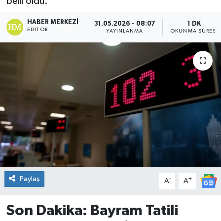
belli oldu.
DÜNYA
HABER MERKEZI
31.05.2026 - 08:07
1 DK
EDITÖR
YAYINLANMA
OKUNMA SÜRESI
Dursunbey
Edremit
EĞİTİM
EKONOMİ
Erdek
Gömeç
Paylaş
-
+
A
A
Gönen
Son Dakika: Bayram Tatili
Havran