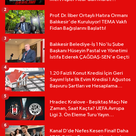
Karakoyun'a Sert Tepki!
2
Prof. Dr. İlber Ortaylı Hatıra Ormanı
Balıkesir'de Kuruluyor! TEMA Vakfı
Fidan Bağışlarını Başlattı!
3
Balıkesir Belediye-İş 1 No'lu Şube
Başkanı Hüseyin Pastal ve Yönetimi
İstifa Ederek ÇAĞDAŞ-SEN'e Geçti
4
1.20 Faizli Konut Kredisi İçin Geri
Sayım! İşte İlk Evim Kredisi 1 Ağustos
Başvuru Şartları ve Hesaplama
Tablosu:
5
Hradec Kralove - Beşiktaş Maçı Ne
Zaman, Saat Kaçta? UEFA Avrupa
Ligi 3. Ön Eleme Turu Yayın
Detayları!
6
Kanal D’de Nefes Kesen Final! Daha