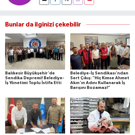
Bunlar da ilginizi çekebilir
Balıkesir Büyükşehir'de
Belediye-İş Sendikası'ndan
Sendika Depremi! Belediye-
Sert Çıkış: "Hiç Kimse Ahmet
İş Yönetimi Toplu İstifa Etti
Akın'ın Adını Kullanarak İş
Barışını Bozamaz!"