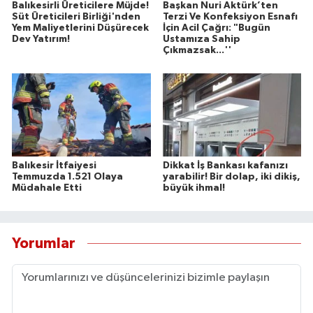
Balıkesirli Üreticilere Müjde!
Başkan Nuri Aktürk’ten
Süt Üreticileri Birliği'nden
Terzi Ve Konfeksiyon Esnafı
Yem Maliyetlerini Düşürecek
İçin Acil Çağrı: "Bugün
Dev Yatırım!
Ustamıza Sahip
Çıkmazsak...''
Balıkesir İtfaiyesi
Dikkat İş Bankası kafanızı
Temmuzda 1.521 Olaya
yarabilir! Bir dolap, iki dikiş,
Müdahale Etti
büyük ihmal!
Yorumlar