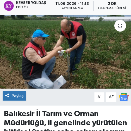
KEVSER YOLDAŞ
11.06.2026 - 11:13
2 DK
EDITÖR
YAYINLANMA
OKUNMA SÜRESI
DÜNYA
Dursunbey
Edremit
EĞİTİM
EKONOMİ
Erdek
Paylaş
-
+
A
A
Gömeç
Balıkesir İl Tarım ve Orman
Gönen
Müdürlüğü, il genelinde yürütülen
Havran