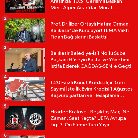
Arasında ‘10.5’ Gerilimi! Başkan
Mert Alper Acar’dan Murat
Karakoyun'a Sert Tepki!
2
Prof. Dr. İlber Ortaylı Hatıra Ormanı
Balıkesir'de Kuruluyor! TEMA Vakfı
Fidan Bağışlarını Başlattı!
3
Balıkesir Belediye-İş 1 No'lu Şube
Başkanı Hüseyin Pastal ve Yönetimi
İstifa Ederek ÇAĞDAŞ-SEN'e Geçti
4
1.20 Faizli Konut Kredisi İçin Geri
Sayım! İşte İlk Evim Kredisi 1 Ağustos
Başvuru Şartları ve Hesaplama
Tablosu:
5
Hradec Kralove - Beşiktaş Maçı Ne
Zaman, Saat Kaçta? UEFA Avrupa
Ligi 3. Ön Eleme Turu Yayın
Detayları!
6