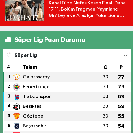
Kanal D’de Nefes Kesen Final! Daha
17 11. Bölüm Fragmanı Yayınlandı
Mı? Leyla ve Aras İçin Yolun Sonu
Mu?
Süper Lig Puan Durumu
Süper Lig
#
Takım
O
P
1
Galatasaray
33
77
2
Fenerbahçe
33
73
3
Trabzonspor
33
69
4
Beşiktaş
33
59
5
Göztepe
33
55
6
Başakşehir
33
54