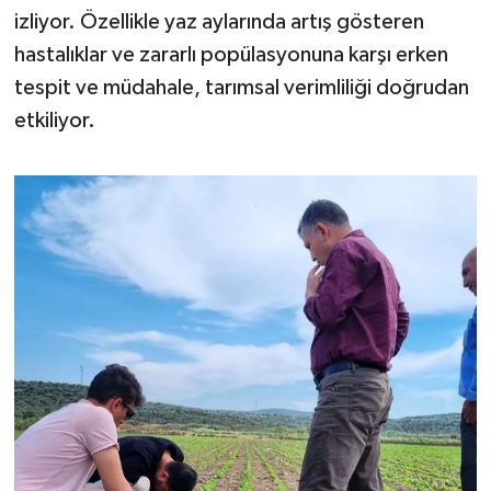
Susurluk
izliyor. Özellikle yaz aylarında artış gösteren
hastalıklar ve zararlı popülasyonuna karşı erken
TARİHTE BUGÜN
tespit ve müdahale, tarımsal verimliliği doğrudan
etkiliyor.
TEKNOLOJİ
Trend
TÜRKİYE
VİZYONDAKİLER
YAŞAM