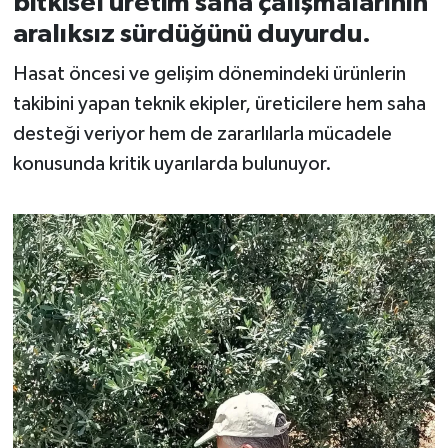
bitkisel üretim saha çalışmalarının
aralıksız sürdüğünü duyurdu.
İvrindi
Hasat öncesi ve gelişim dönemindeki ürünlerin
KENT GÜNDEMİ
takibini yapan teknik ekipler, üreticilere hem saha
desteği veriyor hem de zararlılarla mücadele
Kepsut
konusunda kritik uyarılarda bulunuyor.
KÜLTÜR-SANAT
MAGAZİN
MANŞET
Manyas
OLAY