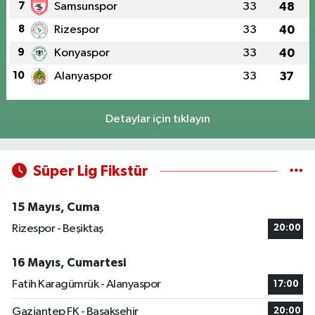
7
Samsunspor
33
48
8
Rizespor
33
40
9
Konyaspor
33
40
10
Alanyaspor
33
37
Detaylar için tıklayın
Süper Lig Fikstür
15 Mayıs, Cuma
Rizespor - Beşiktaş
20:00
16 Mayıs, Cumartesi
Fatih Karagümrük - Alanyaspor
17:00
Gaziantep FK - Başakşehir
20:00