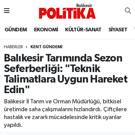
ASTROLOJİ
Balıkesir Nöbetçi Eczaneler
GÜNDEM
EKONOMİ
KÜLTÜR-SANAT
SİYASET
Ayvalık
Balıkesir Hava Durumu
HABERLER
KENT GÜNDEMİ
Balya
Balıkesir Namaz Vakitleri
Balıkesir Tarımında Sezon
Seferberliği: "Teknik
Bandırma
Balıkesir Trafik Yoğunluk Haritası
Talimatlara Uygun Hareket
Bigadiç
Süper Lig Puan Durumu ve Fikstür
Edin"
BİYOGRAFİLER
Tüm Manşetler
Balıkesir İl Tarım ve Orman Müdürlüğü, bitkisel
üretimde saha çalışmalarını hızlandırdı. Çiftçilere
Burhaniye
Son Dakika Haberleri
hastalık ve zararlı mücadelesinde kritik uyarılar
yapıldı.
ÇEVRE
Haber Arşivi