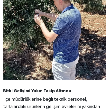
OTOMOTİV
Resmi İlanlar
SAĞLIK
Savaştepe
SEYAHAT
SİYASET
Sındırgı
SPOR
Bitki Gelişimi Yakın Takip Altında
İlçe müdürlüklerine bağlı teknik personel,
SÜRMANŞET
tarlalardaki ürünlerin gelişim evrelerini yakından