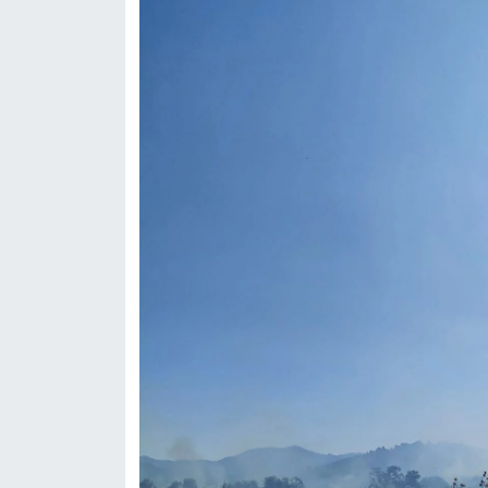
OTOMOTİV
Resmi İlanlar
SAĞLIK
Savaştepe
SEYAHAT
SİYASET
Sındırgı
SPOR
SÜRMANŞET