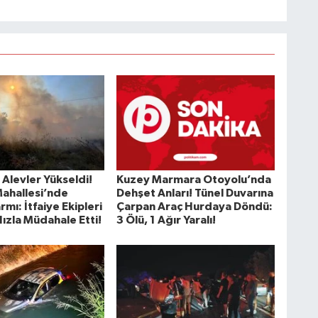
 Alevler Yükseldi!
Kuzey Marmara Otoyolu’nda
Mahallesi’nde
Dehşet Anları! Tünel Duvarına
rmı: İtfaiye Ekipleri
Çarpan Araç Hurdaya Döndü:
ızla Müdahale Etti!
3 Ölü, 1 Ağır Yaralı!