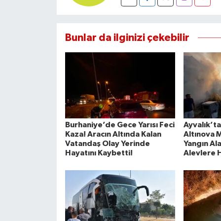
Bunlar da ilginizi çekebilir
Burhaniye’de Gece Yarısı Feci
Ayvalık’ta
Kaza! Aracın Altında Kalan
Altınova 
Vatandaş Olay Yerinde
Yangın Ala
Hayatını Kaybetti!
Alevlere H