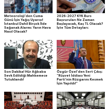
Meteoroloji’den Cuma
2026-2027 KYK Burs
Günü İçin Yağış Uyarısı!
Başvuruları Ne Zaman
İstanbul Dahil Birçok İlde
Başlayacak, Kaç TL Olacak?
Sağanak Alarmı: Yarın Hava
İşte Tüm Detayları:
Nasıl Olacak?
Son Dakika! Hür Ağbaba
Özgür Özel’den Sert Çıkış:
Sevk Edildiği Mahkemece
"Rüşvet İddiası Yeni
Tutuklandı!
Parti’nin Rüzgarını Kesmek
İçin Yapıldı!"