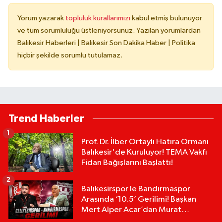
Yorum yazarak
topluluk kurallarımızı
kabul etmiş bulunuyor
ve tüm sorumluluğu üstleniyorsunuz. Yazılan yorumlardan
Balıkesir Haberleri | Balıkesir Son Dakika Haber | Politika
hiçbir şekilde sorumlu tutulamaz.
Trend Haberler
1
Prof. Dr. İlber Ortaylı Hatıra Ormanı
Balıkesir'de Kuruluyor! TEMA Vakfı
Fidan Bağışlarını Başlattı!
2
Balıkesirspor le Bandırmaspor
Arasında ‘10.5’ Gerilimi! Başkan
Mert Alper Acar’dan Murat
Karakoyun'a Sert Tepki!