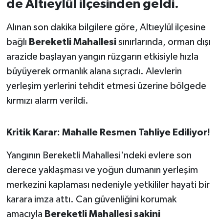
de Altıeylül ilçesinden geldi.
İvrindi
Alınan son dakika bilgilere göre, Altıeylül ilçesine
bağlı
Bereketli Mahallesi
sınırlarında, orman dışı
KENT GÜNDEMİ
arazide başlayan yangın rüzgarın etkisiyle hızla
büyüyerek ormanlık alana sıçradı. Alevlerin
Kepsut
yerleşim yerlerini tehdit etmesi üzerine bölgede
KÜLTÜR-SANAT
kırmızı alarm verildi.
MAGAZİN
Kritik Karar: Mahalle Resmen Tahliye Ediliyor!
MANŞET
Yangının Bereketli Mahallesi'ndeki evlere son
derece yaklaşması ve yoğun dumanın yerleşim
Manyas
merkezini kaplaması nedeniyle yetkililer hayati bir
OLAY
karara imza attı. Can güvenliğini korumak
amacıyla
Bereketli Mahallesi sakini