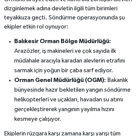
Susurluk
dizginlemek adına devletin ilgili tüm birimleri
teyakkuza geçti. Söndürme operasyonunda şu
TARİHTE BUGÜN
ekipler etkin rol oynuyor:
TEKNOLOJİ
Balıkesir Orman Bölge Müdürlüğü:
Arazözler, iş makineleri ve çok sayıda ilk
Trend
müdahale aracıyla karadan alevlerin etrafını
TÜRKİYE
sarmak için yoğun bir çaba sarf ediyor.
Orman Genel Müdürlüğü (OGM):
Bakanlık
VİZYONDAKİLER
bünyesinde hazır bekletilen yangın söndürme
YAŞAM
helikopterleri ve uçakları, havadan su atımı
gerçekleştirerek yangının yayılma hızını
kesmeye çalışıyor.
Ekiplerin rüzgara karşı zamana karşı yarışı tüm