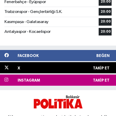
Fenerbahçe - Eyüpspor
20:00
Trabzonspor - Gençlerbirliği S.K.
20:00
Kasımpaşa - Galatasaray
20:00
Antalyaspor - Kocaelispor
20:00
FACEBOOK
BEĞEN
X
TAKIP ET
INSTAGRAM
TAKIP ET