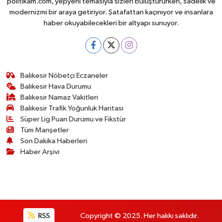
politikam.com, yepyeni temasıyla sizleri buluştururken, sadelik ve
modernizmi bir araya getiriyor. Şatafattan kaçınıyor ve insanlara
haber okuyabilecekleri bir altyapı sunuyor.
Balıkesir Nöbetçi Eczaneler
Balıkesir Hava Durumu
Balıkesir Namaz Vakitleri
Balıkesir Trafik Yoğunluk Haritası
Süper Lig Puan Durumu ve Fikstür
Tüm Manşetler
Son Dakika Haberleri
Haber Arşivi
RSS
Copyright © 2025. Her hakkı saklıdır.