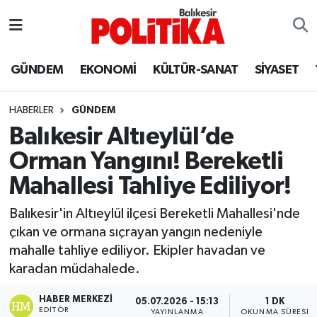
ASTROLOJİ
Balıkesir Nöbetçi Eczaneler
GÜNDEM
EKONOMİ
KÜLTÜR-SANAT
SİYASET
Ayvalık
Balıkesir Hava Durumu
HABERLER
GÜNDEM
Balya
Balıkesir Namaz Vakitleri
Balıkesir Altıeylül’de
Orman Yangını! Bereketli
Bandırma
Balıkesir Trafik Yoğunluk Haritası
Mahallesi Tahliye Ediliyor!
Bigadiç
Süper Lig Puan Durumu ve Fikstür
Balıkesir'in Altıeylül ilçesi Bereketli Mahallesi'nde
çıkan ve ormana sıçrayan yangın nedeniyle
BİYOGRAFİLER
Tüm Manşetler
mahalle tahliye ediliyor. Ekipler havadan ve
karadan müdahalede.
Burhaniye
Son Dakika Haberleri
HABER MERKEZI
05.07.2026 - 15:13
1 DK
ÇEVRE
Haber Arşivi
EDITÖR
YAYINLANMA
OKUNMA SÜRESI