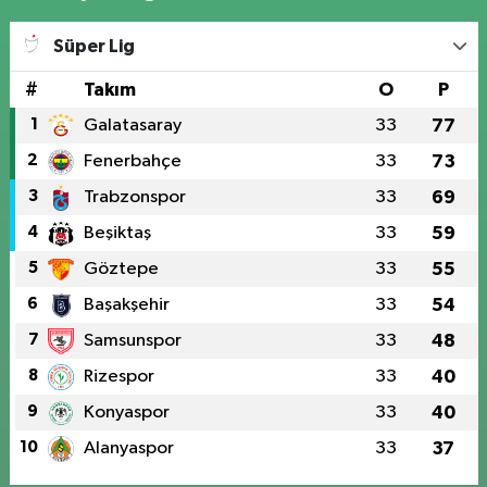
Süper Lig
#
Takım
O
P
1
Galatasaray
33
77
2
Fenerbahçe
33
73
3
Trabzonspor
33
69
4
Beşiktaş
33
59
5
Göztepe
33
55
6
Başakşehir
33
54
7
Samsunspor
33
48
8
Rizespor
33
40
9
Konyaspor
33
40
10
Alanyaspor
33
37