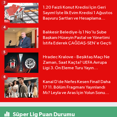
3
1.20 Faizli Konut Kredisi İçin Geri
Sayım! İşte İlk Evim Kredisi 1 Ağustos
Başvuru Şartları ve Hesaplama
Tablosu:
4
Balıkesir Belediye-İş 1 No'lu Şube
Başkanı Hüseyin Pastal ve Yönetimi
İstifa Ederek ÇAĞDAŞ-SEN'e Geçti
5
Hradec Kralove - Beşiktaş Maçı Ne
Zaman, Saat Kaçta? UEFA Avrupa
Ligi 3. Ön Eleme Turu Yayın
Detayları!
6
Kanal D’de Nefes Kesen Final! Daha
17 11. Bölüm Fragmanı Yayınlandı
Mı? Leyla ve Aras İçin Yolun Sonu
Mu?
Süper Lig Puan Durumu