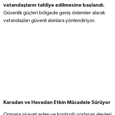
OTOMOTİV
vatandaşların tahliye edilmesine başlandı.
Güvenlik güçleri bölgede geniş önlemler alarak
Resmi İlanlar
vatandaşları güvenli alanlara yönlendiriyor.
SAĞLIK
Savaştepe
SEYAHAT
SİYASET
Sındırgı
SPOR
Karadan ve Havadan Etkin Mücadele Sürüyor
SÜRMANŞET
Ormana sirayet eden ve kontrolü zorlaşan alevleri