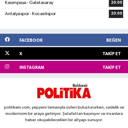
Kasımpaşa - Galatasaray
20:00
Antalyaspor - Kocaelispor
20:00
FACEBOOK
BEĞEN
X
TAKIP ET
INSTAGRAM
TAKIP ET
politikam.com, yepyeni temasıyla sizleri buluştururken, sadelik ve
modernizmi bir araya getiriyor. Şatafattan kaçınıyor ve insanlara
haber okuyabilecekleri bir altyapı sunuyor.