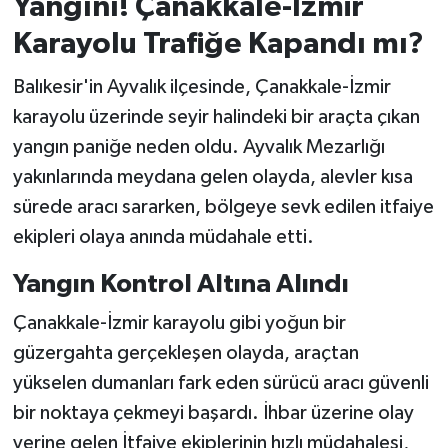
Yangını! Çanakkale-İzmir
Karayolu Trafiğe Kapandı mı?
İvrindi
Balıkesir'in Ayvalık ilçesinde, Çanakkale-İzmir
KENT GÜNDEMİ
karayolu üzerinde seyir halindeki bir araçta çıkan
yangın paniğe neden oldu. Ayvalık Mezarlığı
Kepsut
yakınlarında meydana gelen olayda, alevler kısa
KÜLTÜR-SANAT
sürede aracı sararken, bölgeye sevk edilen itfaiye
ekipleri olaya anında müdahale etti.
MAGAZİN
Yangın Kontrol Altına Alındı
MANŞET
Çanakkale-İzmir karayolu gibi yoğun bir
güzergahta gerçekleşen olayda, araçtan
Manyas
yükselen dumanları fark eden sürücü aracı güvenli
OLAY
bir noktaya çekmeyi başardı. İhbar üzerine olay
yerine gelen İtfaiye ekiplerinin hızlı müdahalesi,