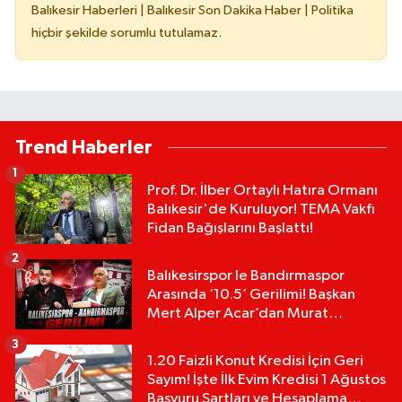
Balıkesir Haberleri | Balıkesir Son Dakika Haber | Politika
hiçbir şekilde sorumlu tutulamaz.
Trend Haberler
1
Prof. Dr. İlber Ortaylı Hatıra Ormanı
Balıkesir'de Kuruluyor! TEMA Vakfı
Fidan Bağışlarını Başlattı!
2
Balıkesirspor le Bandırmaspor
Arasında ‘10.5’ Gerilimi! Başkan
Mert Alper Acar’dan Murat
Karakoyun'a Sert Tepki!
3
1.20 Faizli Konut Kredisi İçin Geri
Sayım! İşte İlk Evim Kredisi 1 Ağustos
Başvuru Şartları ve Hesaplama