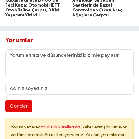
Küçükçekmece D-100’de
Altınoluk'ta Sabah
Feci Kaza: Otomobil İETT
Saatlerinde Kaza!
Otobüsüne Çarptı, 3 Kişi
Kontrolden Çıkan Araç
Yaşamını Yitirdi!
Ağaçlara Çarptı!
Yorumlar
Gönder
Yorum yazarak
topluluk kurallarımızı
kabul etmiş bulunuyor
ve tüm sorumluluğu üstleniyorsunuz. Yazılan yorumlardan