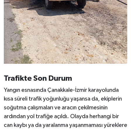
Susurluk
TARİHTE BUGÜN
TEKNOLOJİ
Trend
TÜRKİYE
Trafikte Son Durum
VİZYONDAKİLER
Yangın esnasında Çanakkale-İzmir karayolunda
YAŞAM
kısa süreli trafik yoğunluğu yaşansa da, ekiplerin
soğutma çalışmaları ve aracın çekilmesinin
ardından yol trafiğe açıldı. Olayda herhangi bir
can kaybı ya da yaralanma yaşanmaması yüreklere