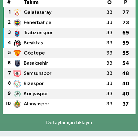
#
Takım
O
P
1
Galatasaray
33
77
2
Fenerbahçe
33
73
3
Trabzonspor
33
69
4
Beşiktaş
33
59
5
Göztepe
33
55
6
Başakşehir
33
54
7
Samsunspor
33
48
8
Rizespor
33
40
9
Konyaspor
33
40
10
Alanyaspor
33
37
Detaylar için tıklayın