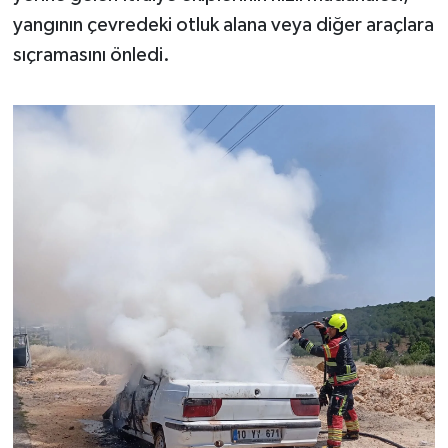
OTOMOTİV
yangının çevredeki otluk alana veya diğer araçlara
sıçramasını önledi.
Resmi İlanlar
SAĞLIK
Savaştepe
SEYAHAT
SİYASET
Sındırgı
SPOR
SÜRMANŞET