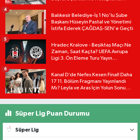
Tablosu:
4
Balıkesir Belediye-İş 1 No'lu Şube
Başkanı Hüseyin Pastal ve Yönetimi
İstifa Ederek ÇAĞDAŞ-SEN'e Geçti
5
Hradec Kralove - Beşiktaş Maçı Ne
Zaman, Saat Kaçta? UEFA Avrupa
Ligi 3. Ön Eleme Turu Yayın
Detayları!
6
Kanal D’de Nefes Kesen Final! Daha
17 11. Bölüm Fragmanı Yayınlandı
Mı? Leyla ve Aras İçin Yolun Sonu
Mu?
Süper Lig Puan Durumu
Süper Lig