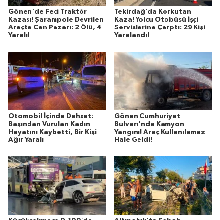
Gönen'de Feci Traktör
Tekirdağ’da Korkutan
Kazası! Şarampole Devrilen
Kaza! Yolcu Otobüsü İşçi
Araçta Can Pazarı: 2 Ölü, 4
Servislerine Çarptı: 29 Kişi
Yaralı!
Yaralandı!
Otomobil İçinde Dehşet:
Gönen Cumhuriyet
Başından Vurulan Kadın
Bulvarı'nda Kamyon
Hayatını Kaybetti, Bir Kişi
Yangını! Araç Kullanılamaz
Ağır Yaralı
Hale Geldi!