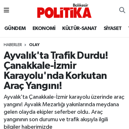
ASTROLOJİ
Balıkesir Nöbetçi Eczaneler
GÜNDEM
EKONOMİ
KÜLTÜR-SANAT
SİYASET
Ayvalık
Balıkesir Hava Durumu
HABERLER
OLAY
Balya
Balıkesir Namaz Vakitleri
Ayvalık'ta Trafik Durdu!
Çanakkale-İzmir
Bandırma
Balıkesir Trafik Yoğunluk Haritası
Karayolu'nda Korkutan
Bigadiç
Süper Lig Puan Durumu ve Fikstür
Araç Yangını!
BİYOGRAFİLER
Tüm Manşetler
Ayvalık'ta Çanakkale-İzmir karayolu üzerinde araç
yangını! Ayvalık Mezarlığı yakınlarında meydana
Burhaniye
Son Dakika Haberleri
gelen olayda ekipler seferber oldu. Araç
yangınının son durumu ve trafik akışıyla ilgili
ÇEVRE
Haber Arşivi
bilgiler haberimizde