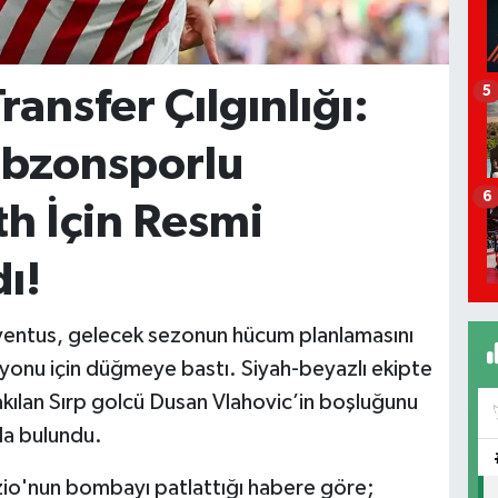
ransfer Çılgınlığı:
5
abzonsporlu
6
h İçin Resmi
ı!
Juventus, gelecek sezonun hücum planlamasını
yonu için düğmeye bastı. Siyah-beyazlı ekipte
kılan Sırp golcü Dusan Vlahovic’in boşluğunu
da bulundu.
zio'nun bombayı patlattığı habere göre;