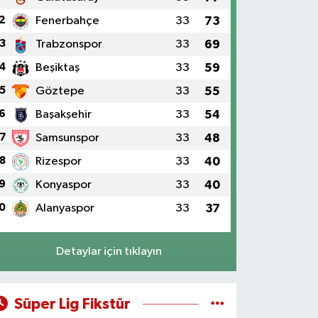
2
Fenerbahçe
33
73
3
Trabzonspor
33
69
4
Beşiktaş
33
59
5
Göztepe
33
55
6
Başakşehir
33
54
7
Samsunspor
33
48
8
Rizespor
33
40
9
Konyaspor
33
40
0
Alanyaspor
33
37
Detaylar için tıklayın
Süper Lig Fikstür