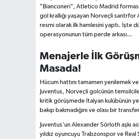
OTOMOTİV
"Bianconeri", Atletico Madrid formas
gol krallığı yaşayan Norveçli santrfo
Resmi İlanlar
resmi olarak ilk hamlesini yaptı. İşte
SAĞLIK
operasyonunun tüm perde arkası…
Savaştepe
Menajerle İlk Görüşm
SEYAHAT
Masada!
SİYASET
Hücum hattını tamamen yenilemek ve 
Juventus, Norveçli golcünün temsilcileri
Sındırgı
kritik görüşmede İtalyan kulübünün yet
bakıp bakmadığını ve olası bir transfe
SPOR
Juventus'un Alexander Sörloth aşkı aslı
SÜRMANŞET
yıldız oyuncuyu Trabzonspor ve Real