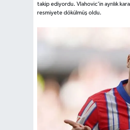
takip ediyordu. Vlahovic'in ayrılık kara
Susurluk
resmiyete dökülmüş oldu.
TARİHTE BUGÜN
TEKNOLOJİ
Trend
TÜRKİYE
VİZYONDAKİLER
YAŞAM