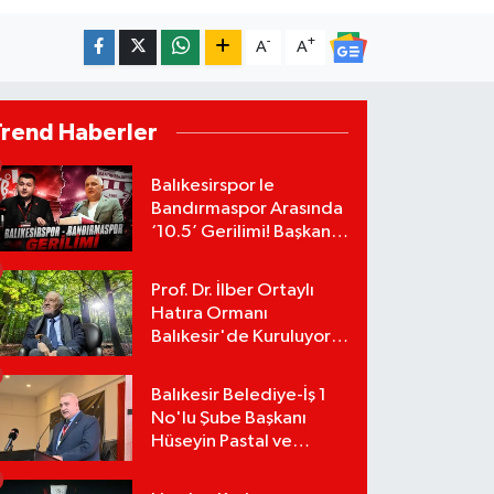
-
+
A
A
Trend Haberler
Balıkesirspor le
Bandırmaspor Arasında
‘10.5’ Gerilimi! Başkan
Mert Alper Acar’dan
Murat Karakoyun'a Sert
Prof. Dr. İlber Ortaylı
Tepki!
Hatıra Ormanı
Balıkesir'de Kuruluyor!
TEMA Vakfı Fidan
Bağışlarını Başlattı!
Balıkesir Belediye-İş 1
No'lu Şube Başkanı
Hüseyin Pastal ve
Yönetimi İstifa Ederek
ÇAĞDAŞ-SEN'e Geçti