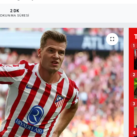
2 DK
OKUNMA SÜRESI
1
2
3
4