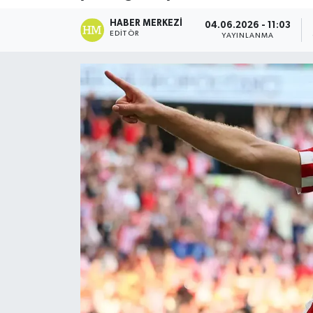
DÜNYA
HABER MERKEZI
04.06.2026 - 11:03
EDITÖR
YAYINLANMA
Dursunbey
Edremit
EĞİTİM
EKONOMİ
Erdek
Gömeç
Gönen
Havran