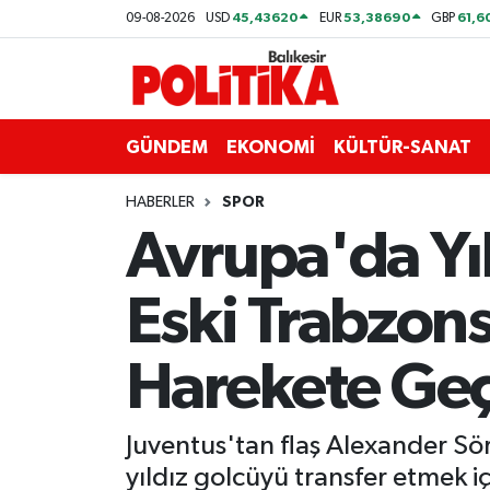
45,43620
53,38690
61,6
09-08-2026
USD
EUR
GBP
ASTROLOJİ
Balıkesir Nöbetçi Eczaneler
Ayvalık
Balıkesir Hava Durumu
GÜNDEM
EKONOMİ
KÜLTÜR-SANAT
Balya
Balıkesir Namaz Vakitleri
HABERLER
SPOR
Avrupa'da Yıl
Bandırma
Balıkesir Trafik Yoğunluk Haritası
Eski Trabzons
Bigadiç
Süper Lig Puan Durumu ve Fikstür
BİYOGRAFİLER
Tüm Manşetler
Harekete Geç
Burhaniye
Son Dakika Haberleri
Juventus'tan flaş Alexander Sör
ÇEVRE
Haber Arşivi
yıldız golcüyü transfer etmek i