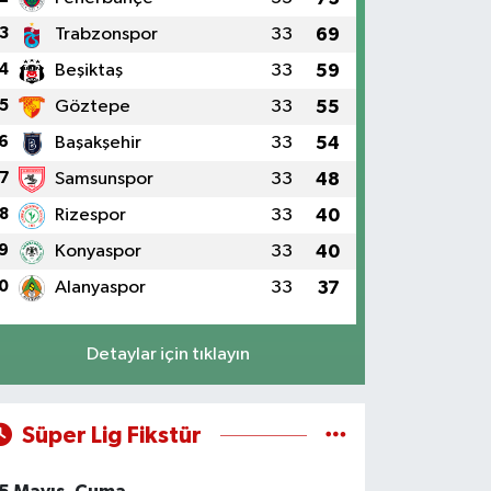
3
Trabzonspor
33
69
4
Beşiktaş
33
59
5
Göztepe
33
55
6
Başakşehir
33
54
7
Samsunspor
33
48
8
Rizespor
33
40
9
Konyaspor
33
40
0
Alanyaspor
33
37
Detaylar için tıklayın
Süper Lig Fikstür