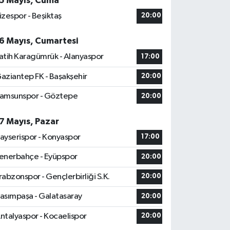
5 Mayıs, Cuma
izespor - Beşiktaş
20:00
6 Mayıs, Cumartesi
atih Karagümrük - Alanyaspor
17:00
aziantep FK - Başakşehir
20:00
amsunspor - Göztepe
20:00
7 Mayıs, Pazar
ayserispor - Konyaspor
17:00
enerbahçe - Eyüpspor
20:00
rabzonspor - Gençlerbirliği S.K.
20:00
asımpaşa - Galatasaray
20:00
ntalyaspor - Kocaelispor
20:00