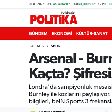
45,43620
53,38690
61,6
07-08-2026
USD
EUR
GBP
ASTROLOJİ
Balıkesir Nöbetçi Eczaneler
Ayvalık
Balıkesir Hava Durumu
GÜNDEM
EKONOMİ
KÜLTÜR-SANAT
Balya
Balıkesir Namaz Vakitleri
HABERLER
SPOR
Arsenal - Bur
Bandırma
Balıkesir Trafik Yoğunluk Haritası
Kaçta? Şifres
Bigadiç
Süper Lig Puan Durumu ve Fikstür
BİYOGRAFİLER
Tüm Manşetler
Londra'da şampiyonluk mesaisi!
Burnley ile kozlarını paylaşıyo
Burhaniye
Son Dakika Haberleri
bilgileri, beIN Sports 3 frekanslar
ÇEVRE
Haber Arşivi