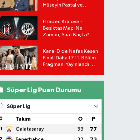
Hüseyin Pastal ve
Yönetimi İstifa Ederek
ÇAĞDAŞ-SEN'e Geçti
Hradec Kralove -
Beşiktaş Maçı Ne
Zaman, Saat Kaçta?
UEFA Avrupa Ligi 3. Ön
Eleme Turu Yayın
Kanal D’de Nefes Kesen
Detayları!
Final! Daha 17 11. Bölüm
Fragmanı Yayınlandı Mı?
Leyla ve Aras İçin Yolun
Sonu Mu?
Süper Lig Puan Durumu
Süper Lig
#
Takım
O
P
1
Galatasaray
33
77
2
Fenerbahçe
33
73