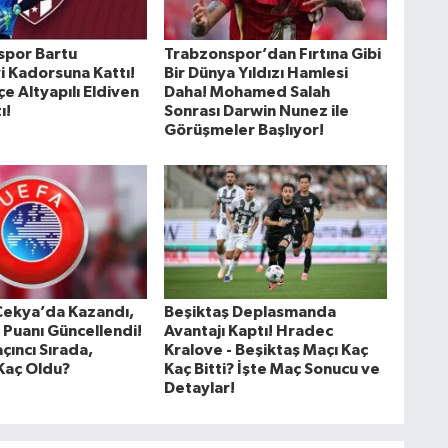
spor Bartu
Trabzonspor’dan Fırtına Gibi
i Kadorsuna Kattı!
Bir Dünya Yıldızı Hamlesi
e Altyapılı Eldiven
Daha! Mohamed Salah
ı!
Sonrası Darwin Nunez ile
Görüşmeler Başlıyor!
Çekya’da Kazandı,
Beşiktaş Deplasmanda
 Puanı Güncellendi!
Avantajı Kaptı! Hradec
çıncı Sırada,
Kralove - Beşiktaş Maçı Kaç
Kaç Oldu?
Kaç Bitti? İşte Maç Sonucu ve
Detaylar!