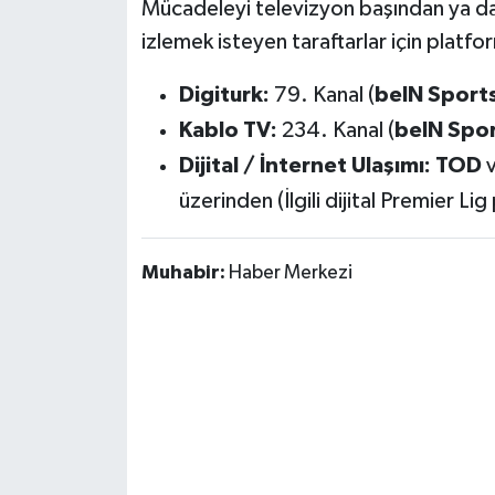
Mücadeleyi televizyon başından ya da 
Susurluk
izlemek isteyen taraftarlar için platfo
TARİHTE BUGÜN
Digiturk:
79. Kanal (
beIN Sports
Kablo TV:
234. Kanal (
beIN Spor
TEKNOLOJİ
Dijital / İnternet Ulaşımı:
TOD
Trend
üzerinden (İlgili dijital Premier Lig
TÜRKİYE
Muhabir:
Haber Merkezi
VİZYONDAKİLER
YAŞAM