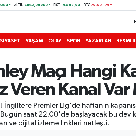
0380
6862,09000
14.598,00
79.591,74
ALTIN
BİST
BTC
SİYASET
YAŞAM
OLAY
SPOR
YAZARLAR
RESMİ 
nley Maçı Hangi K
iz Veren Kanal Var
 İngiltere Premier Lig'de haftanın kapanı
r. Bugün saat 22.00'de başlayacak bu dev ka
ı ve dijital izleme linkleri netleşti.