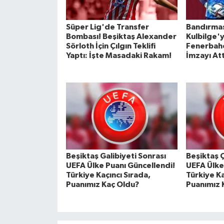
Süper Lig'de Transfer
Bandırma
Bombası! Beşiktaş Alexander
Kulbilge'y
Sörloth İçin Çılgın Teklifi
Fenerbahç
Yaptı: İşte Masadaki Rakam!
İmzayı Att
Beşiktaş Galibiyeti Sonrası
Beşiktaş 
UEFA Ülke Puanı Güncellendi!
UEFA Ülke
Türkiye Kaçıncı Sırada,
Türkiye Ka
Puanımız Kaç Oldu?
Puanımız 