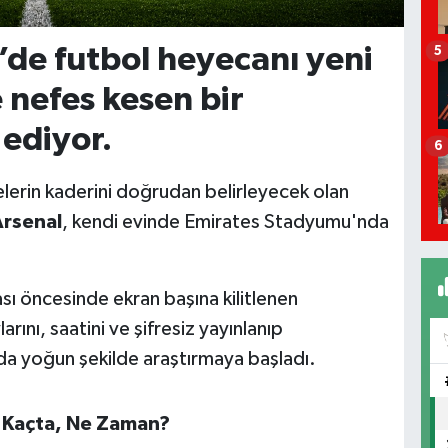
g’de futbol heyecanı yeni
5
 nefes kesen bir
ediyor.
6
elerin kaderini doğrudan belirleyecek olan
rsenal
, kendi evinde Emirates Stadyumu'nda
ası öncesinde ekran başına kilitlenen
rını, saatini ve şifresiz yayınlanıp
a yoğun şekilde araştırmaya başladı.
t Kaçta, Ne Zaman?