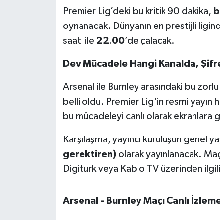
OTOMOTİV
Premier Lig’deki bu kritik 90 dakika,
b
oynanacak. Dünyanın en prestijli ligi
Resmi İlanlar
saati ile
22.00
’de çalacak.
SAĞLIK
Dev Mücadele Hangi Kanalda, Şifre
Savaştepe
Arsenal ile Burnley arasındaki bu zorlu
belli oldu. Premier Lig'in resmi yayın 
SEYAHAT
bu mücadeleyi canlı olarak ekranlara 
SİYASET
Karşılaşma, yayıncı kuruluşun genel yay
gerektiren)
olarak yayınlanacak. Maç
Sındırgı
Digiturk veya Kablo TV üzerinden ilgil
SPOR
Arsenal - Burnley Maçı Canlı İzleme 
SÜRMANŞET