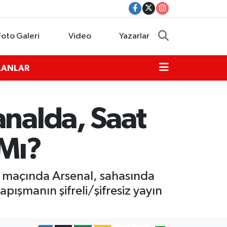
Foto Galeri
Video
Yazarlar
İLANLAR
analda, Saat
 Mı?
ş maçında Arsenal, sahasında
pışmanın şifreli/şifresiz yayın