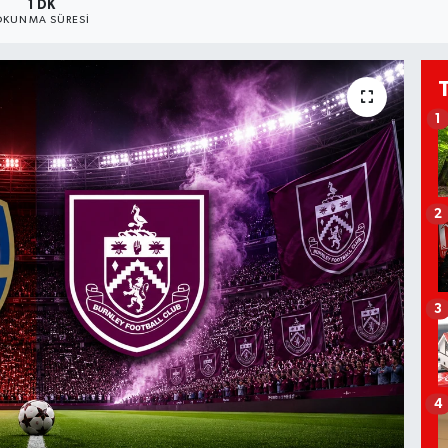
1 DK
OKUNMA SÜRESI
1
2
3
4