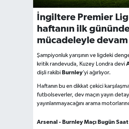
İvrindi
İngiltere Premier Li
haftanın ilk gününde
KENT GÜNDEMİ
mücadeleyle devam 
Kepsut
Şampiyonluk yarışının ve ligdeki deng
KÜLTÜR-SANAT
kritik randevuda, Kuzey Londra devi
A
dişli rakibi
Burnley
’yi ağırlıyor.
MAGAZİN
Haftanın bu en dikkat çekici karşılaşm
MANŞET
futbolseverler, dev maçın yayın detayla
Manyas
yayınlanmayacağını arama motorlarınd
OLAY
Arsenal - Burnley Maçı Bugün Saa