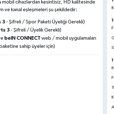
1
mobil cihazlardan kesintisiz, HD kalitesinde
R
rm ve kanal eşleşmeleri şu şekildedir:
1
 3
- Şifreli / Spor Paketi Üyeliği Gerekli)
F
ts 3
- Şifreli / Üyelik Gerekli)
ve
beIN CONNECT
web / mobil uygulamaları
G
 paketine sahip üyeler için)
S
1
K
F
T
K
A