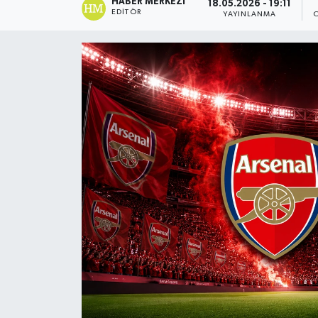
HABER MERKEZI
18.05.2026 - 19:11
EDITÖR
YAYINLANMA
DÜNYA
Dursunbey
Edremit
EĞİTİM
EKONOMİ
Erdek
Gömeç
Gönen
Havran