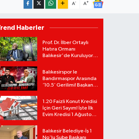
-
+
A
A
Trend Haberler
Prof. Dr. İlber Ortaylı
Hatıra Ormanı
Balıkesir'de Kuruluyor!
TEMA Vakfı Fidan
Bağışlarını Başlattı!
Balıkesirspor le
Bandırmaspor Arasında
‘10.5’ Gerilimi! Başkan
Mert Alper Acar’dan
Murat Karakoyun'a Sert
1.20 Faizli Konut Kredisi
Tepki!
İçin Geri Sayım! İşte İlk
Evim Kredisi 1 Ağustos
Başvuru Şartları ve
Hesaplama Tablosu:
Balıkesir Belediye-İş 1
No'lu Şube Başkanı