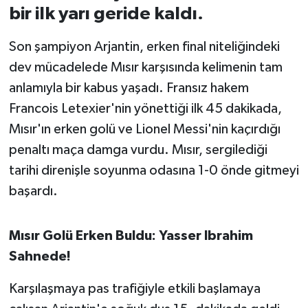
bir ilk yarı geride kaldı.
İvrindi
Son şampiyon Arjantin, erken final niteliğindeki
dev mücadelede Mısır karşısında kelimenin tam
KENT GÜNDEMİ
anlamıyla bir kabus yaşadı. Fransız hakem
Kepsut
Francois Letexier'nin yönettiği ilk 45 dakikada,
Mısır'ın erken golü ve Lionel Messi'nin kaçırdığı
KÜLTÜR-SANAT
penaltı maça damga vurdu. Mısır, sergilediği
tarihi direnişle soyunma odasına 1-0 önde gitmeyi
MAGAZİN
başardı.
MANŞET
Mısır Golü Erken Buldu: Yasser Ibrahim
Manyas
Sahnede!
OLAY
Karşılaşmaya pas trafiğiyle etkili başlamaya