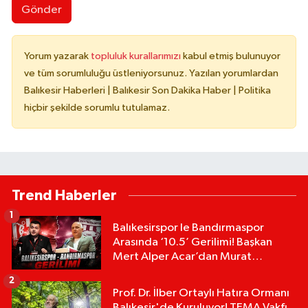
Gönder
Yorum yazarak
topluluk kurallarımızı
kabul etmiş bulunuyor
ve tüm sorumluluğu üstleniyorsunuz. Yazılan yorumlardan
Balıkesir Haberleri | Balıkesir Son Dakika Haber | Politika
hiçbir şekilde sorumlu tutulamaz.
Trend Haberler
1
Balıkesirspor le Bandırmaspor
Arasında ‘10.5’ Gerilimi! Başkan
Mert Alper Acar’dan Murat
Karakoyun'a Sert Tepki!
2
Prof. Dr. İlber Ortaylı Hatıra Ormanı
Balıkesir'de Kuruluyor! TEMA Vakfı