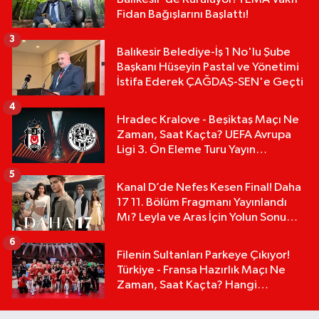
Fidan Bağışlarını Başlattı!
3
Balıkesir Belediye-İş 1 No'lu Şube
Başkanı Hüseyin Pastal ve Yönetimi
İstifa Ederek ÇAĞDAŞ-SEN'e Geçti
4
Hradec Kralove - Beşiktaş Maçı Ne
Zaman, Saat Kaçta? UEFA Avrupa
Ligi 3. Ön Eleme Turu Yayın
Detayları!
5
Kanal D’de Nefes Kesen Final! Daha
17 11. Bölüm Fragmanı Yayınlandı
Mı? Leyla ve Aras İçin Yolun Sonu
Mu?
6
Filenin Sultanları Parkeye Çıkıyor!
Türkiye - Fransa Hazırlık Maçı Ne
Zaman, Saat Kaçta? Hangi
Kanalda?