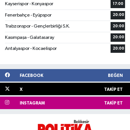
Kayserispor - Konyaspor
17:00
Fenerbahçe - Eyüpspor
20:00
Trabzonspor - Gençlerbirliği S.K.
20:00
Kasımpaşa - Galatasaray
20:00
Antalyaspor - Kocaelispor
20:00
FACEBOOK
BEĞEN
X
TAKIP ET
INSTAGRAM
TAKIP ET