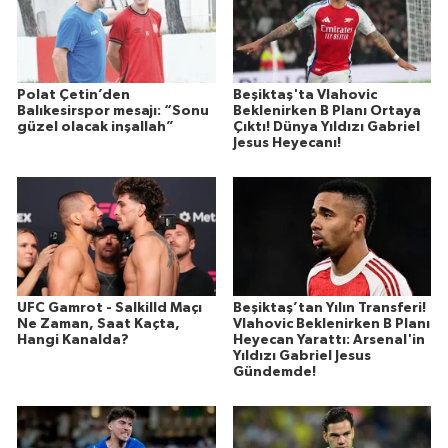
Polat Çetin’den
Beşiktaş'ta Vlahovic
Balıkesirspor mesajı: “Sonu
Beklenirken B Planı Ortaya
güzel olacak inşallah”
Çıktı! Dünya Yıldızı Gabriel
Jesus Heyecanı!
UFC Gamrot - Salkilld Maçı
Beşiktaş’tan Yılın Transferi!
Ne Zaman, Saat Kaçta,
Vlahovic Beklenirken B Planı
Hangi Kanalda?
Heyecan Yarattı: Arsenal'in
Yıldızı Gabriel Jesus
Gündemde!