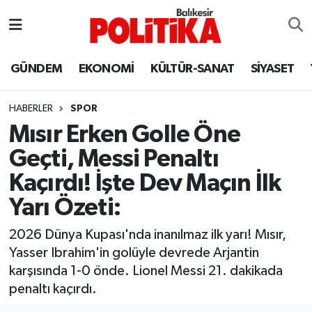
ASTROLOJİ
Balıkesir Nöbetçi Eczaneler
GÜNDEM
EKONOMİ
KÜLTÜR-SANAT
SİYASET
Ayvalık
Balıkesir Hava Durumu
HABERLER
SPOR
Balya
Balıkesir Namaz Vakitleri
Mısır Erken Golle Öne
Geçti, Messi Penaltı
Bandırma
Balıkesir Trafik Yoğunluk Haritası
Kaçırdı! İşte Dev Maçın İlk
Bigadiç
Süper Lig Puan Durumu ve Fikstür
Yarı Özeti:
BİYOGRAFİLER
Tüm Manşetler
2026 Dünya Kupası'nda inanılmaz ilk yarı! Mısır,
Yasser Ibrahim'in golüyle devrede Arjantin
Burhaniye
Son Dakika Haberleri
karşısında 1-0 önde. Lionel Messi 21. dakikada
penaltı kaçırdı.
ÇEVRE
Haber Arşivi