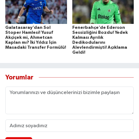
Galatasaray’dan Sol
Fenerbahçe’de Ederson
Stoper Hamlesi! Yusuf
Sessizliğini Bozdu! Yedek
Akçiçek mi, Ahmetcan
Kalması Ayrılık
Kaplan mı? İki Yıldız İçin
Dedikodularını
Masadaki Transfer Formülü!
Alevlendirmişti! Açıklama
Geldi!
Yorumlar