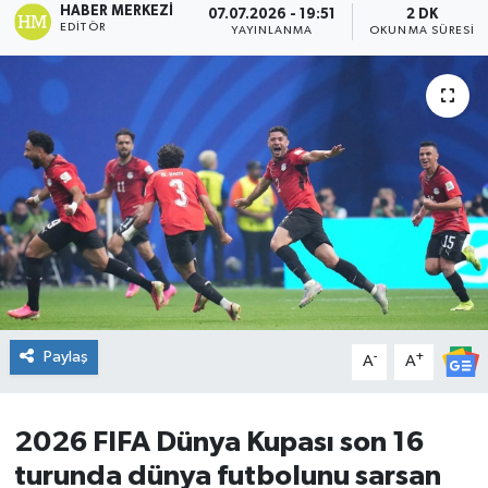
HABER MERKEZI
07.07.2026 - 19:51
2 DK
EDITÖR
YAYINLANMA
OKUNMA SÜRESI
DÜNYA
Dursunbey
Edremit
EĞİTİM
EKONOMİ
Erdek
Paylaş
-
+
A
A
Gömeç
Gönen
2026 FIFA Dünya Kupası son 16
turunda dünya futbolunu sarsan
Havran