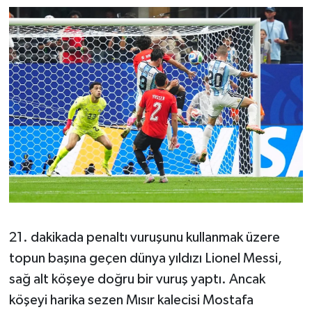
Susurluk
TARİHTE BUGÜN
TEKNOLOJİ
Trend
TÜRKİYE
VİZYONDAKİLER
YAŞAM
21. dakikada penaltı vuruşunu kullanmak üzere
topun başına geçen dünya yıldızı Lionel Messi,
sağ alt köşeye doğru bir vuruş yaptı. Ancak
köşeyi harika sezen Mısır kalecisi Mostafa