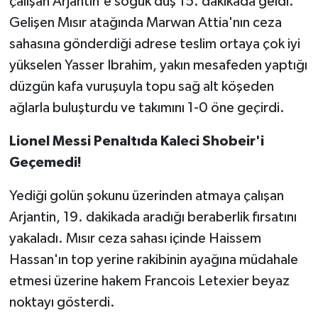
çalışan Arjantin'e soğuk duş 15. dakikada geldi.
OTOMOTİV
Gelişen Mısır atağında Marwan Attia'nın ceza
Resmi İlanlar
sahasına gönderdiği adrese teslim ortaya çok iyi
yükselen Yasser Ibrahim, yakın mesafeden yaptığı
SAĞLIK
düzgün kafa vuruşuyla topu sağ alt köşeden
ağlarla buluşturdu ve takımını 1-0 öne geçirdi.
Savaştepe
Lionel Messi Penaltıda Kaleci Shobeir'i
SEYAHAT
Geçemedi!
SİYASET
Yediği golün şokunu üzerinden atmaya çalışan
Arjantin, 19. dakikada aradığı beraberlik fırsatını
Sındırgı
yakaladı. Mısır ceza sahası içinde Haissem
SPOR
Hassan'ın top yerine rakibinin ayağına müdahale
etmesi üzerine hakem Francois Letexier beyaz
SÜRMANŞET
noktayı gösterdi.