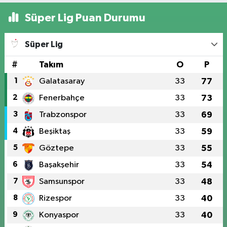
Süper Lig Puan Durumu
Süper Lig
#
Takım
O
P
1
Galatasaray
33
77
2
Fenerbahçe
33
73
3
Trabzonspor
33
69
4
Beşiktaş
33
59
5
Göztepe
33
55
6
Başakşehir
33
54
7
Samsunspor
33
48
8
Rizespor
33
40
9
Konyaspor
33
40