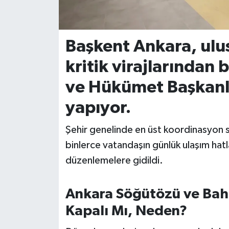
İvrindi
Başkent Ankara, ulus
KENT GÜNDEMİ
kritik virajlarından 
Kepsut
ve Hükümet Başkanlar
KÜLTÜR-SANAT
yapıyor.
MAGAZİN
Şehir genelinde en üst koordinasyon s
binlerce vatandaşın günlük ulaşım hatl
MANŞET
düzenlemelere gidildi.
Manyas
Ankara Söğütözü ve Bahç
OLAY
Kapalı Mı, Neden?