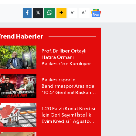
-
+
A
A
Trend Haberler
Prof. Dr. İlber Ortaylı
Hatıra Ormanı
Balıkesir'de Kuruluyor!
TEMA Vakfı Fidan
Bağışlarını Başlattı!
Balıkesirspor le
Bandırmaspor Arasında
‘10.5’ Gerilimi! Başkan
Mert Alper Acar’dan
Murat Karakoyun'a Sert
1.20 Faizli Konut Kredisi
Tepki!
İçin Geri Sayım! İşte İlk
Evim Kredisi 1 Ağustos
Başvuru Şartları ve
Hesaplama Tablosu: