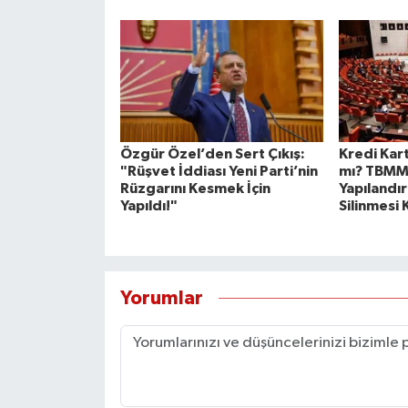
Özgür Özel’den Sert Çıkış:
Kredi Kart
"Rüşvet İddiası Yeni Parti’nin
mı? TBMM'
Rüzgarını Kesmek İçin
Yapılandır
Yapıldı!"
Silinmesi 
Yorumlar