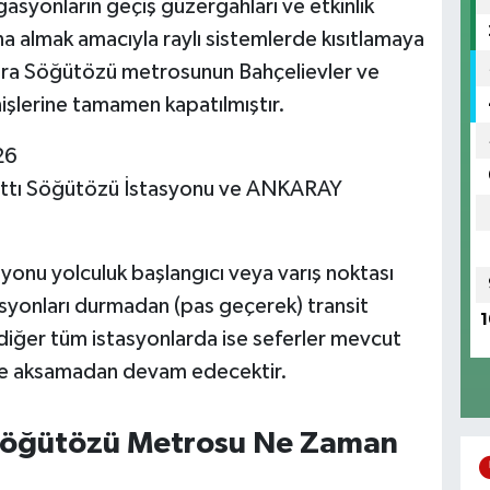
syonların geçiş güzergahları ve etkinlik
ına almak amacıyla raylı sistemlerde kısıtlamaya
nkara Söğütözü metrosunun Bahçelievler ve
nişlerine tamamen kapatılmıştır.
26
Hattı Söğütözü İstasyonu ve ANKARAY
yonu yolculuk başlangıcı veya varış noktası
asyonları durmadan (pas geçerek) transit
1
 diğer tüm istasyonlarda ise seferler mevcut
de aksamadan devam edecektir.
 Söğütözü Metrosu Ne Zaman