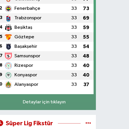
2
Fenerbahçe
33
73
3
Trabzonspor
33
69
4
Beşiktaş
33
59
5
Göztepe
33
55
6
Başakşehir
33
54
7
Samsunspor
33
48
8
Rizespor
33
40
9
Konyaspor
33
40
0
Alanyaspor
33
37
Detaylar için tıklayın
Süper Lig Fikstür