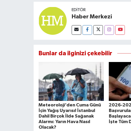
EDITÖR
Haber Merkezi
Bunlar da ilginizi çekebilir
Meteoroloji’den Cuma Günü
2026-202
İçin Yağış Uyarısı! İstanbul
Başvurula
Dahil Birçok İlde Sağanak
Başlayaca
Alarmı: Yarın Hava Nasıl
İşte Tüm D
Olacak?