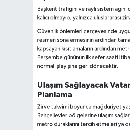
Susurluk
Başkent trafiğini ve raylı sistem ağını
kalıcı olmayıp, yalnızca uluslararası zirv
TARİHTE BUGÜN
Güvenlik önlemleri çerçevesinde uygul
TEKNOLOJİ
resmen sona ermesinin ardından tamam
kapsayan kısıtlamaların ardından me
Trend
Perşembe gününün ilk sefer saati itiba
TÜRKİYE
normal işleyişine geri dönecektir.
VİZYONDAKİLER
Ulaşım Sağlayacak Vatand
Planlama
YAŞAM
Zirve takvimi boyunca mağduriyet ya
Bahçelievler bölgelerine ulaşım sağlar
metro duraklarını tercih etmeleri ya d