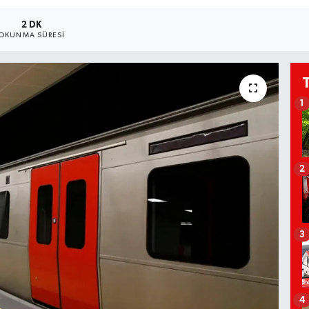
2 DK
OKUNMA SÜRESI
1
2
3
4