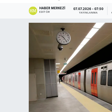
DÜNYA
HABER MERKEZI
07.07.2026 - 07:50
EDITÖR
YAYINLANMA
Dursunbey
Edremit
EĞİTİM
EKONOMİ
Erdek
Gömeç
Gönen
Havran