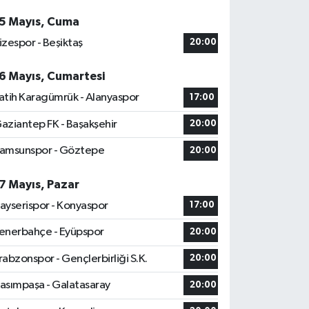
5 Mayıs, Cuma
izespor - Beşiktaş
20:00
6 Mayıs, Cumartesi
atih Karagümrük - Alanyaspor
17:00
aziantep FK - Başakşehir
20:00
amsunspor - Göztepe
20:00
7 Mayıs, Pazar
ayserispor - Konyaspor
17:00
enerbahçe - Eyüpspor
20:00
rabzonspor - Gençlerbirliği S.K.
20:00
asımpaşa - Galatasaray
20:00