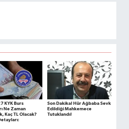
7 KYK Burs
Son Dakika! Hür Ağbaba Sevk
rı Ne Zaman
Edildiği Mahkemece
k, Kaç TL Olacak?
Tutuklandı!
etayları: