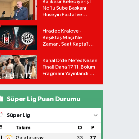
Balıkesir Belediye-İş 1
No'lu Şube Başkanı
Hüseyin Pastal ve
Yönetimi İstifa Ederek
ÇAĞDAŞ-SEN'e Geçti
Hradec Kralove -
Beşiktaş Maçı Ne
Zaman, Saat Kaçta?
UEFA Avrupa Ligi 3. Ön
Eleme Turu Yayın
Kanal D’de Nefes Kesen
Detayları!
Final! Daha 17 11. Bölüm
Fragmanı Yayınlandı Mı?
Leyla ve Aras İçin Yolun
Sonu Mu?
Süper Lig Puan Durumu
Süper Lig
#
Takım
O
P
1
Galatasaray
33
77