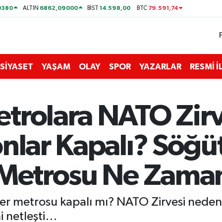
0380
6862,09000
14.598,00
79.591,74
ALTIN
BİST
BTC
SİYASET
YAŞAM
OLAY
SPOR
YAZARLAR
RESMİ 
rolara NATO Zirve
onlar Kapalı? Söğü
 Metrosu Ne Zaman
er metrosu kapalı mı? NATO Zirvesi neden
hi netleşti…