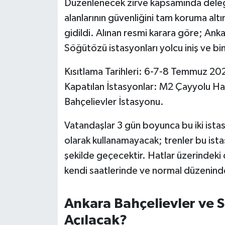
Düzenlenecek zirve kapsamında delega
OTOMOTİV
alanlarının güvenliğini tam koruma alt
Resmi İlanlar
gidildi. Alınan resmi karara göre; A
Söğütözü istasyonları yolcu iniş ve bi
SAĞLIK
Kısıtlama Tarihleri: 6-7-8 Temmuz 20
Savaştepe
Kapatılan İstasyonlar: M2 Çayyolu 
Bahçelievler İstasyonu.
SEYAHAT
Vatandaşlar 3 gün boyunca bu iki istas
SİYASET
olarak kullanamayacak; trenler bu ist
şekilde geçecektir. Hatlar üzerindeki
Sındırgı
kendi saatlerinde ve normal düzenin
SPOR
Ankara Bahçelievler ve
SÜRMANŞET
Açılacak?