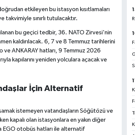
 doğrudan etkileyen bu istasyon kısıtlamaları
1
e takvimiyle sınırlı tutulacaktır.
R
anan bu geçici tedbir, 36. NATO Zirvesi'nin
1
en kaldırılacak. 6, 7 ve 8 Temmuz tarihlerini
F
tro ve ANKARAY hatları, 9 Temmuz 2026
G
rıyla kapılarını yeniden yolculara açacak ve
S
1
aşlar İçin Alternatif
K
F
şamak istemeyen vatandaşların Söğütözü ve
T
ken kapalı olan istasyonlara en yakın diğer
K
a EGO otobüs hatları ile alternatif