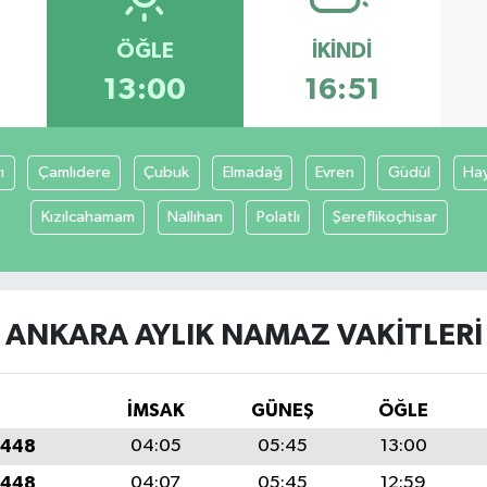
ÖĞLE
İKINDI
13:00
16:51
ı
Çamlıdere
Çubuk
Elmadağ
Evren
Güdül
Ha
Kızılcahamam
Nallıhan
Polatlı
Şereflikoçhisar
ANKARA AYLIK NAMAZ VAKITLERI
İMSAK
GÜNEŞ
ÖĞLE
1448
04:05
05:45
13:00
1448
04:07
05:45
12:59