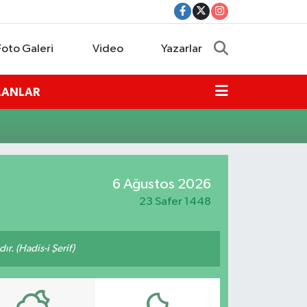
Foto Galeri
Video
Yazarlar
İLANLAR
6 Ağustos 2026
23 Safer 1448
ır. (Hadis-i Şerif)