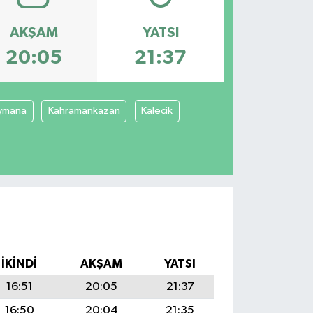
AKŞAM
YATSI
20:05
21:37
ymana
Kahramankazan
Kalecik
İKINDI
AKŞAM
YATSI
16:51
20:05
21:37
16:50
20:04
21:35