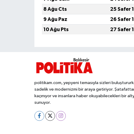
8 Ağu Cts
25 Safer 
İvrindi
9 Ağu Paz
26 Safer 
KENT GÜNDEMİ
10 Ağu Pts
27 Safer 
Kepsut
KÜLTÜR-SANAT
MAGAZİN
politikam.com, yepyeni temasıyla sizleri buluşturur
sadelik ve modernizmi bir araya getiriyor. Şatafatta
MANŞET
kaçınıyor ve insanlara haber okuyabilecekleri bir alt
sunuyor.
Manyas
OLAY