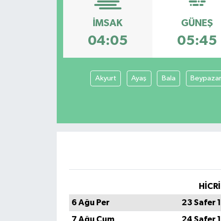
DÜNYA
İMSAK
GÜNEŞ
04:05
05:45
Dursunbey
Edremit
Akyurt
Ayaş
Bala
Beypazar
EĞİTİM
EKONOMİ
Erdek
Gömeç
HİCRİ
Gönen
6 Ağu Per
23 Safer 
Havran
7 Ağu Cum
24 Safer 