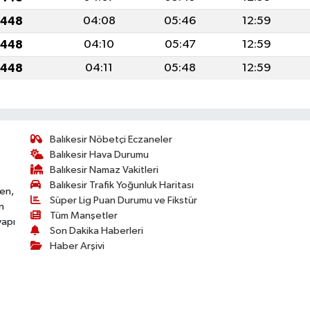
1448
04:08
05:46
12:59
1448
04:10
05:47
12:59
1448
04:11
05:48
12:59
Balıkesir Nöbetçi Eczaneler
Balıkesir Hava Durumu
Balıkesir Namaz Vakitleri
Balıkesir Trafik Yoğunluk Haritası
ken,
Süper Lig Puan Durumu ve Fikstür
n
Tüm Manşetler
yapı
Son Dakika Haberleri
Haber Arşivi