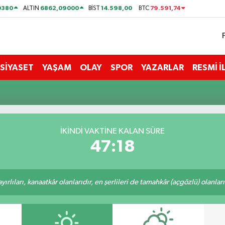
0380
6862,09000
14.598,00
79.591,74
ALTIN
BİST
BTC
SİYASET
YAŞAM
OLAY
SPOR
YAZARLAR
RESMİ 
İKINDI VAKTİNE KALAN SÜRE
47:18
rlıları, kanaatkâr olanlarıdır, en şerlileri de tamahkâr (açgözlü) olanlarıd