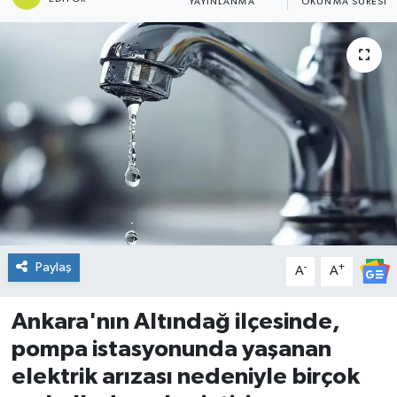
YAYINLANMA
OKUNMA SÜRESI
DÜNYA
Dursunbey
Edremit
EĞİTİM
EKONOMİ
Erdek
Paylaş
-
+
A
A
Gömeç
Ankara'nın Altındağ ilçesinde,
pompa istasyonunda yaşanan
Gönen
elektrik arızası nedeniyle birçok
Havran