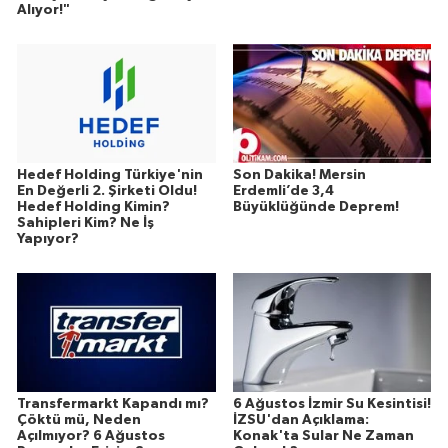
Alıyor!"
Hedef Holding Türkiye'nin
Son Dakika! Mersin
En Değerli 2. Şirketi Oldu!
Erdemli’de 3,4
Hedef Holding Kimin?
Büyüklüğünde Deprem!
Sahipleri Kim? Ne İş
Yapıyor?
Transfermarkt Kapandı mı?
6 Ağustos İzmir Su Kesintisi!
Çöktü mü, Neden
İZSU'dan Açıklama:
Açılmıyor? 6 Ağustos
Konak'ta Sular Ne Zaman