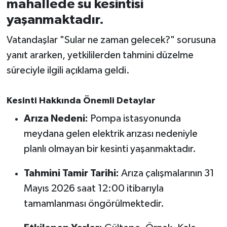
mahallede su kesintisi
yaşanmaktadır.
İvrindi
Vatandaşlar "Sular ne zaman gelecek?" sorusuna
KENT GÜNDEMİ
yanıt ararken, yetkililerden tahmini düzelme
süreciyle ilgili açıklama geldi.
Kepsut
Kesinti Hakkında Önemli Detaylar
KÜLTÜR-SANAT
Arıza Nedeni:
Pompa istasyonunda
MAGAZİN
meydana gelen elektrik arızası nedeniyle
planlı olmayan bir kesinti yaşanmaktadır.
MANŞET
Tahmini Tamir Tarihi:
Arıza çalışmalarının 31
Manyas
Mayıs 2026 saat 12:00 itibarıyla
tamamlanması öngörülmektedir.
OLAY