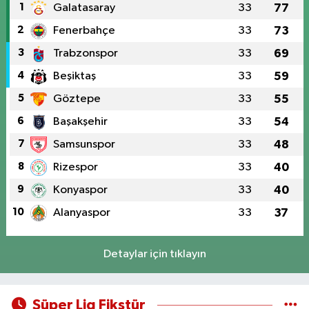
1
Galatasaray
33
77
2
Fenerbahçe
33
73
3
Trabzonspor
33
69
4
Beşiktaş
33
59
5
Göztepe
33
55
6
Başakşehir
33
54
7
Samsunspor
33
48
8
Rizespor
33
40
9
Konyaspor
33
40
10
Alanyaspor
33
37
Detaylar için tıklayın
Süper Lig Fikstür