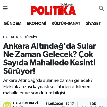
ASTROLOJİ
Balıkesir Nöbetçi Eczaneler
GÜNDEM
EKONOMİ
KÜLTÜR-SANAT
SİYASET
Ayvalık
Balıkesir Hava Durumu
HABERLER
TÜRKİYE
Balya
Balıkesir Namaz Vakitleri
Ankara Altındağ'da Sular
Ne Zaman Gelecek? Çok
Bandırma
Balıkesir Trafik Yoğunluk Haritası
Sayıda Mahallede Kesinti
Bigadiç
Süper Lig Puan Durumu ve Fikstür
Sürüyor!
BİYOGRAFİLER
Tüm Manşetler
Ankara Altındağ'da sular ne zaman gelecek?
Elektrik arızası kaynaklı kesintiden etkilenen
Burhaniye
Son Dakika Haberleri
mahalleler ve son durum bilgisi.
ÇEVRE
Haber Arşivi
HABER MERKEZI
31.05.2026 - 10:17
1 DK
EDITÖR