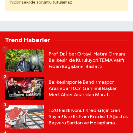
hiçbir şekilde sorumlu tutulamaz.
Trend Haberler
1
Prof. Dr. İlber Ortaylı Hatıra Ormanı
Balıkesir'de Kuruluyor! TEMA Vakfı
Fidan Bağışlarını Başlattı!
2
Balıkesirspor le Bandırmaspor
Arasında ‘10.5’ Gerilimi! Başkan
Mert Alper Acar’dan Murat
Karakoyun'a Sert Tepki!
3
1.20 Faizli Konut Kredisi İçin Geri
Sayım! İşte İlk Evim Kredisi 1 Ağustos
Başvuru Şartları ve Hesaplama
Tablosu: