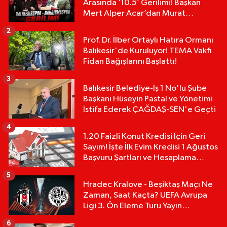
Arasında ‘10.5’ Gerilimi! Başkan
Mert Alper Acar’dan Murat
Karakoyun'a Sert Tepki!
2
Prof. Dr. İlber Ortaylı Hatıra Ormanı
Balıkesir'de Kuruluyor! TEMA Vakfı
Fidan Bağışlarını Başlattı!
3
Balıkesir Belediye-İş 1 No'lu Şube
Başkanı Hüseyin Pastal ve Yönetimi
İstifa Ederek ÇAĞDAŞ-SEN'e Geçti
4
1.20 Faizli Konut Kredisi İçin Geri
Sayım! İşte İlk Evim Kredisi 1 Ağustos
Başvuru Şartları ve Hesaplama
Tablosu:
5
Hradec Kralove - Beşiktaş Maçı Ne
Zaman, Saat Kaçta? UEFA Avrupa
Ligi 3. Ön Eleme Turu Yayın
Detayları!
6