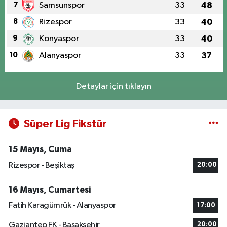
7
Samsunspor
33
48
8
Rizespor
33
40
9
Konyaspor
33
40
10
Alanyaspor
33
37
Detaylar için tıklayın
Süper Lig Fikstür
15 Mayıs, Cuma
Rizespor - Beşiktaş
20:00
16 Mayıs, Cumartesi
Fatih Karagümrük - Alanyaspor
17:00
Gaziantep FK - Başakşehir
20:00