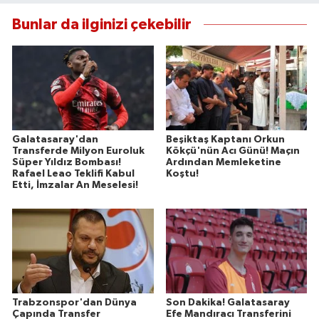
Bunlar da ilginizi çekebilir
Galatasaray'dan
Beşiktaş Kaptanı Orkun
Transferde Milyon Euroluk
Kökçü'nün Acı Günü! Maçın
Süper Yıldız Bombası!
Ardından Memleketine
Rafael Leao Teklifi Kabul
Koştu!
Etti, İmzalar An Meselesi!
Trabzonspor'dan Dünya
Son Dakika! Galatasaray
Çapında Transfer
Efe Mandıracı Transferini