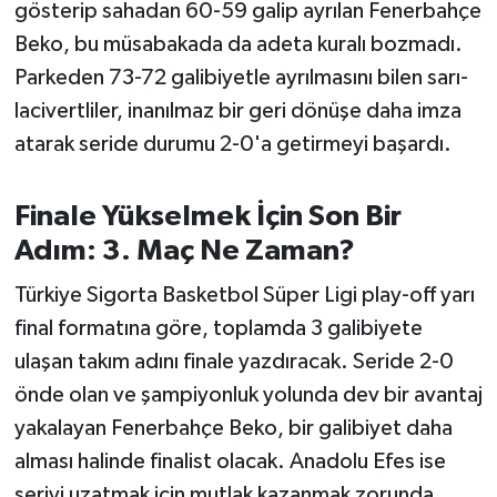
gösterip sahadan 60-59 galip ayrılan Fenerbahçe
Susurluk
Beko, bu müsabakada da adeta kuralı bozmadı.
TARİHTE BUGÜN
Parkeden 73-72 galibiyetle ayrılmasını bilen sarı-
lacivertliler, inanılmaz bir geri dönüşe daha imza
TEKNOLOJİ
atarak seride durumu 2-0'a getirmeyi başardı.
Trend
Finale Yükselmek İçin Son Bir
TÜRKİYE
Adım: 3. Maç Ne Zaman?
Türkiye Sigorta Basketbol Süper Ligi play-off yarı
VİZYONDAKİLER
final formatına göre, toplamda 3 galibiyete
YAŞAM
ulaşan takım adını finale yazdıracak. Seride 2-0
önde olan ve şampiyonluk yolunda dev bir avantaj
yakalayan Fenerbahçe Beko, bir galibiyet daha
alması halinde finalist olacak. Anadolu Efes ise
seriyi uzatmak için mutlak kazanmak zorunda.