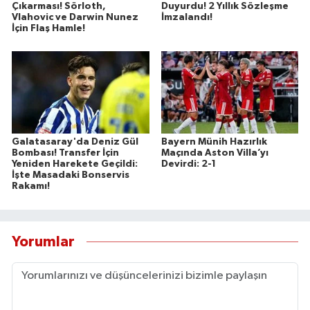
Çıkarması! Sörloth,
Duyurdu! 2 Yıllık Sözleşme
Vlahovic ve Darwin Nunez
İmzalandı!
İçin Flaş Hamle!
Galatasaray'da Deniz Gül
Bayern Münih Hazırlık
Bombası! Transfer İçin
Maçında Aston Villa’yı
Yeniden Harekete Geçildi:
Devirdi: 2-1
İşte Masadaki Bonservis
Rakamı!
Yorumlar