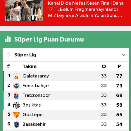
Kanal D’de Nefes Kesen Final! Daha
17 11. Bölüm Fragmanı Yayınlandı
Mı? Leyla ve Aras İçin Yolun Sonu
Mu?
Süper Lig Puan Durumu
Süper Lig
#
Takım
O
P
1
Galatasaray
33
77
2
Fenerbahçe
33
73
3
Trabzonspor
33
69
4
Beşiktaş
33
59
5
Göztepe
33
55
6
Başakşehir
33
54