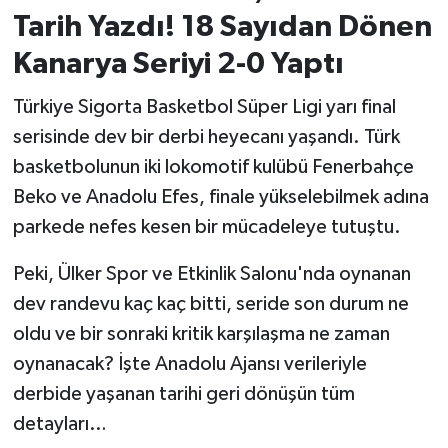
Tarih Yazdı! 18 Sayıdan Dönen
İvrindi
Kanarya Seriyi 2-0 Yaptı
KENT GÜNDEMİ
Türkiye Sigorta Basketbol Süper Ligi yarı final
serisinde dev bir derbi heyecanı yaşandı. Türk
Kepsut
basketbolunun iki lokomotif kulübü Fenerbahçe
Beko ve Anadolu Efes, finale yükselebilmek adına
KÜLTÜR-SANAT
parkede nefes kesen bir mücadeleye tutuştu.
MAGAZİN
Peki, Ülker Spor ve Etkinlik Salonu'nda oynanan
MANŞET
dev randevu kaç kaç bitti, seride son durum ne
oldu ve bir sonraki kritik karşılaşma ne zaman
Manyas
oynanacak? İşte Anadolu Ajansı verileriyle
derbide yaşanan tarihi geri dönüşün tüm
OLAY
detayları…