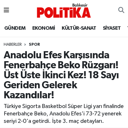
ASTROLOJİ
Balıkesir Nöbetçi Eczaneler
GÜNDEM
EKONOMİ
KÜLTÜR-SANAT
SİYASET
Ayvalık
Balıkesir Hava Durumu
HABERLER
SPOR
Balya
Balıkesir Namaz Vakitleri
Anadolu Efes Karşısında
Fenerbahçe Beko Rüzgarı!
Bandırma
Balıkesir Trafik Yoğunluk Haritası
Üst Üste İkinci Kez! 18 Sayı
Bigadiç
Süper Lig Puan Durumu ve Fikstür
Geriden Gelerek
Kazandılar!
BİYOGRAFİLER
Tüm Manşetler
Türkiye Sigorta Basketbol Süper Ligi yarı finalinde
Burhaniye
Son Dakika Haberleri
Fenerbahçe Beko, Anadolu Efes'i 73-72 yenerek
seriyi 2-0'a getirdi. İşte 3. maç detayları.
ÇEVRE
Haber Arşivi