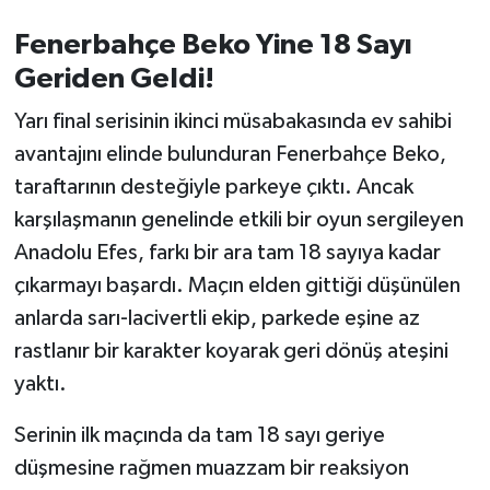
OTOMOTİV
Fenerbahçe Beko Yine 18 Sayı
Resmi İlanlar
Geriden Geldi!
SAĞLIK
Yarı final serisinin ikinci müsabakasında ev sahibi
avantajını elinde bulunduran Fenerbahçe Beko,
Savaştepe
taraftarının desteğiyle parkeye çıktı. Ancak
karşılaşmanın genelinde etkili bir oyun sergileyen
SEYAHAT
Anadolu Efes, farkı bir ara tam 18 sayıya kadar
çıkarmayı başardı. Maçın elden gittiği düşünülen
SİYASET
anlarda sarı-lacivertli ekip, parkede eşine az
Sındırgı
rastlanır bir karakter koyarak geri dönüş ateşini
yaktı.
SPOR
Serinin ilk maçında da tam 18 sayı geriye
SÜRMANŞET
düşmesine rağmen muazzam bir reaksiyon