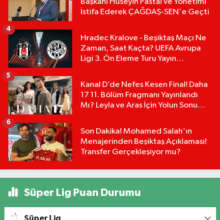
Başkanı Hüseyin Pastal ve Yönetimi
İstifa Ederek ÇAĞDAŞ-SEN'e Geçti
4
Hradec Kralove - Beşiktaş Maçı Ne
Zaman, Saat Kaçta? UEFA Avrupa
Ligi 3. Ön Eleme Turu Yayın
Detayları!
5
Kanal D’de Nefes Kesen Final! Daha
17 11. Bölüm Fragmanı Yayınlandı
Mı? Leyla ve Aras İçin Yolun Sonu
Mu?
6
Son Dakika! Mohamed Salah'ın
Menajerinden Beşiktaş Açıklaması!
Transfer Gerçekleşiyor mu?
Süper Lig Puan Durumu
Süper Lig