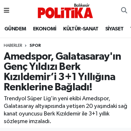
ASTROLOJİ
Balıkesir Nöbetçi Eczaneler
GÜNDEM
EKONOMİ
KÜLTÜR-SANAT
SİYASET
Ayvalık
Balıkesir Hava Durumu
HABERLER
SPOR
Balya
Balıkesir Namaz Vakitleri
Amedspor, Galatasaray'ın
Genç Yıldızı Berk
Bandırma
Balıkesir Trafik Yoğunluk Haritası
Kızıldemir’i 3+1 Yıllığına
Bigadiç
Süper Lig Puan Durumu ve Fikstür
Renklerine Bağladı!
BİYOGRAFİLER
Tüm Manşetler
Trendyol Süper Lig'in yeni ekibi Amedspor,
Galatasaray altyapısında yetişen 20 yaşındaki sağ
Burhaniye
Son Dakika Haberleri
kanat oyuncusu Berk Kızıldemir ile 3+1 yıllık
sözleşme imzaladı.
ÇEVRE
Haber Arşivi