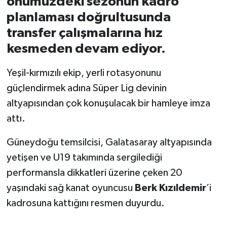
önümüzdeki sezonun kadro
planlaması doğrultusunda
İvrindi
transfer çalışmalarına hız
kesmeden devam ediyor.
KENT GÜNDEMİ
Yeşil-kırmızılı ekip, yerli rotasyonunu
Kepsut
güçlendirmek adına Süper Lig devinin
KÜLTÜR-SANAT
altyapısından çok konuşulacak bir hamleye imza
attı.
MAGAZİN
Güneydoğu temsilcisi, Galatasaray altyapısında
MANŞET
yetişen ve U19 takımında sergilediği
performansla dikkatleri üzerine çeken 20
Manyas
yaşındaki sağ kanat oyuncusu
Berk Kızıldemir
’i
kadrosuna kattığını resmen duyurdu.
OLAY