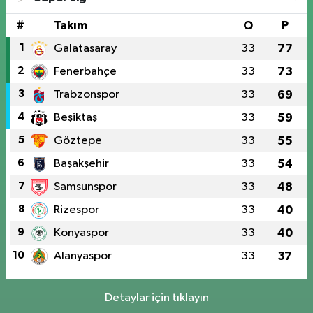
#
Takım
O
P
1
Galatasaray
33
77
2
Fenerbahçe
33
73
3
Trabzonspor
33
69
4
Beşiktaş
33
59
5
Göztepe
33
55
6
Başakşehir
33
54
7
Samsunspor
33
48
8
Rizespor
33
40
9
Konyaspor
33
40
10
Alanyaspor
33
37
Detaylar için tıklayın