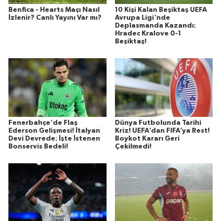
Benfica - Hearts Maçı Nasıl
10 Kişi Kalan Beşiktaş UEFA
İzlenir? Canlı Yayını Var mı?
Avrupa Ligi'nde
Deplasmanda Kazandı:
Hradec Kralove 0-1
Beşiktaş!
Fenerbahçe'de Flaş
Dünya Futbolunda Tarihi
Ederson Gelişmesi! İtalyan
Kriz! UEFA’dan FIFA’ya Rest!
Devi Devrede: İşte İstenen
Boykot Kararı Geri
Bonservis Bedeli!
Çekilmedi!