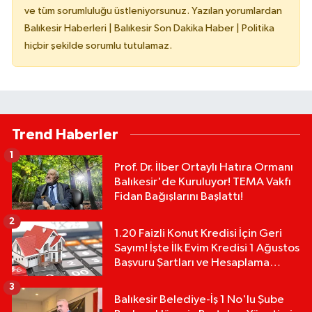
ve tüm sorumluluğu üstleniyorsunuz. Yazılan yorumlardan
Balıkesir Haberleri | Balıkesir Son Dakika Haber | Politika
hiçbir şekilde sorumlu tutulamaz.
Trend Haberler
1
Prof. Dr. İlber Ortaylı Hatıra Ormanı
Balıkesir'de Kuruluyor! TEMA Vakfı
Fidan Bağışlarını Başlattı!
2
1.20 Faizli Konut Kredisi İçin Geri
Sayım! İşte İlk Evim Kredisi 1 Ağustos
Başvuru Şartları ve Hesaplama
Tablosu:
3
Balıkesir Belediye-İş 1 No'lu Şube