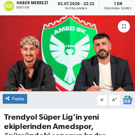
HABER MERKEZI
02.07.2026 - 22:22
1 DK
EDITÖR
YAYINLANMA
OKUNMA SÜRESI
DÜNYA
Dursunbey
Edremit
EĞİTİM
EKONOMİ
Erdek
Paylaş
-
+
A
A
Gömeç
Trendyol Süper Lig’in yeni
Gönen
ekiplerinden Amedspor,
Havran