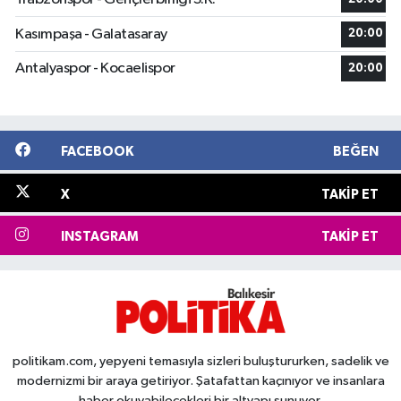
Kasımpaşa - Galatasaray
20:00
Antalyaspor - Kocaelispor
20:00
FACEBOOK
BEĞEN
X
TAKIP ET
INSTAGRAM
TAKIP ET
politikam.com, yepyeni temasıyla sizleri buluştururken, sadelik ve
modernizmi bir araya getiriyor. Şatafattan kaçınıyor ve insanlara
haber okuyabilecekleri bir altyapı sunuyor.