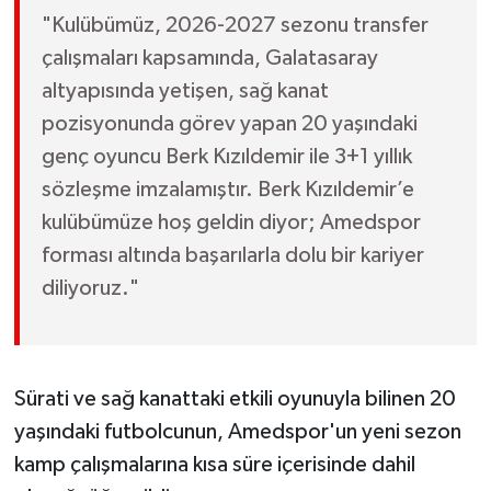
Susurluk
"Kulübümüz, 2026-2027 sezonu transfer
çalışmaları kapsamında, Galatasaray
TARİHTE BUGÜN
altyapısında yetişen, sağ kanat
pozisyonunda görev yapan 20 yaşındaki
TEKNOLOJİ
genç oyuncu Berk Kızıldemir ile 3+1 yıllık
Trend
sözleşme imzalamıştır. Berk Kızıldemir’e
kulübümüze hoş geldin diyor; Amedspor
TÜRKİYE
forması altında başarılarla dolu bir kariyer
diliyoruz."
VİZYONDAKİLER
YAŞAM
Sürati ve sağ kanattaki etkili oyunuyla bilinen 20
yaşındaki futbolcunun, Amedspor'un yeni sezon
kamp çalışmalarına kısa süre içerisinde dahil