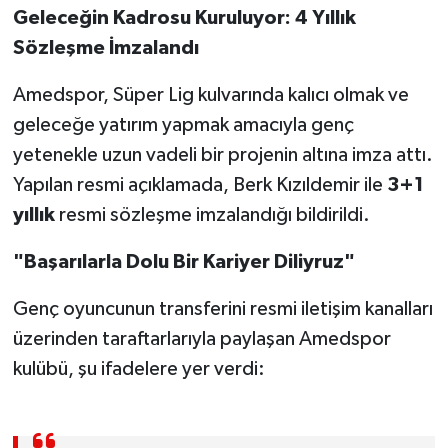
OTOMOTİV
Geleceğin Kadrosu Kuruluyor: 4 Yıllık
Sözleşme İmzalandı
Resmi İlanlar
Amedspor, Süper Lig kulvarında kalıcı olmak ve
SAĞLIK
geleceğe yatırım yapmak amacıyla genç
yetenekle uzun vadeli bir projenin altına imza attı.
Savaştepe
Yapılan resmi açıklamada, Berk Kızıldemir ile
3+1
SEYAHAT
yıllık
resmi sözleşme imzalandığı bildirildi.
"Başarılarla Dolu Bir Kariyer Diliyruz"
SİYASET
Genç oyuncunun transferini resmi iletişim kanalları
Sındırgı
üzerinden taraftarlarıyla paylaşan Amedspor
SPOR
kulübü, şu ifadelere yer verdi:
SÜRMANŞET