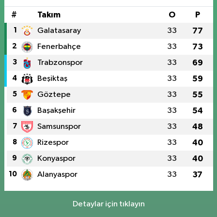
#
Takım
O
P
1
Galatasaray
33
77
2
Fenerbahçe
33
73
3
Trabzonspor
33
69
4
Beşiktaş
33
59
5
Göztepe
33
55
6
Başakşehir
33
54
7
Samsunspor
33
48
8
Rizespor
33
40
9
Konyaspor
33
40
10
Alanyaspor
33
37
Detaylar için tıklayın