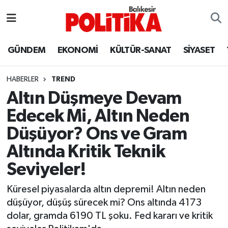
ASTROLOJİ
Balıkesir Nöbetçi Eczaneler
GÜNDEM
EKONOMİ
KÜLTÜR-SANAT
SİYASET
Ayvalık
Balıkesir Hava Durumu
HABERLER
TREND
Balya
Balıkesir Namaz Vakitleri
Altın Düşmeye Devam
Edecek Mi, Altın Neden
Bandırma
Balıkesir Trafik Yoğunluk Haritası
Düşüyor? Ons ve Gram
Bigadiç
Süper Lig Puan Durumu ve Fikstür
Altında Kritik Teknik
Seviyeler!
BİYOGRAFİLER
Tüm Manşetler
Küresel piyasalarda altın depremi! Altın neden
Burhaniye
Son Dakika Haberleri
düşüyor, düşüş sürecek mi? Ons altında 4173
dolar, gramda 6190 TL şoku. Fed kararı ve kritik
ÇEVRE
Haber Arşivi