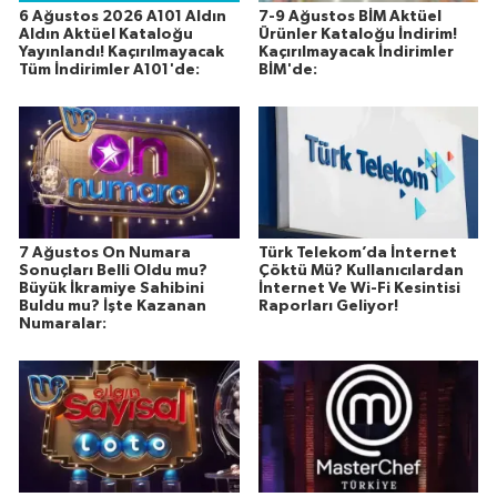
6 Ağustos 2026 A101 Aldın
7-9 Ağustos BİM Aktüel
Aldın Aktüel Kataloğu
Ürünler Kataloğu İndirim!
Yayınlandı! Kaçırılmayacak
Kaçırılmayacak İndirimler
Tüm İndirimler A101'de:
BİM'de:
7 Ağustos On Numara
Türk Telekom’da İnternet
Sonuçları Belli Oldu mu?
Çöktü Mü? Kullanıcılardan
Büyük İkramiye Sahibini
İnternet Ve Wi-Fi Kesintisi
Buldu mu? İşte Kazanan
Raporları Geliyor!
Numaralar: