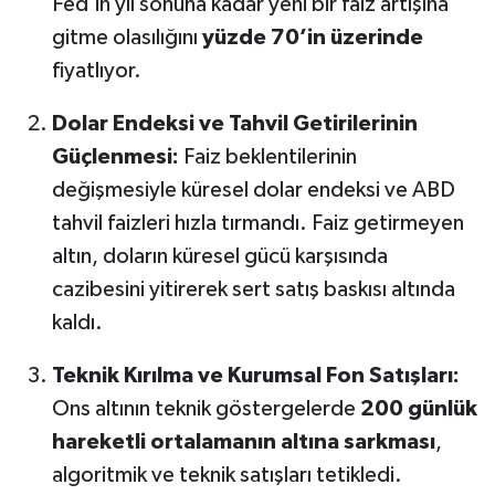
Fed’in yıl sonuna kadar yeni bir faiz artışına
Susurluk
gitme olasılığını
yüzde 70’in üzerinde
fiyatlıyor.
TARİHTE BUGÜN
Dolar Endeksi ve Tahvil Getirilerinin
TEKNOLOJİ
Güçlenmesi:
Faiz beklentilerinin
Trend
değişmesiyle küresel dolar endeksi ve ABD
tahvil faizleri hızla tırmandı. Faiz getirmeyen
TÜRKİYE
altın, doların küresel gücü karşısında
cazibesini yitirerek sert satış baskısı altında
VİZYONDAKİLER
kaldı.
YAŞAM
Teknik Kırılma ve Kurumsal Fon Satışları:
Ons altının teknik göstergelerde
200 günlük
hareketli ortalamanın altına sarkması
,
algoritmik ve teknik satışları tetikledi.