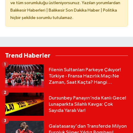
ve tüm sorumluluğu üstleniyorsunuz. Yazılan yorumlardan
Balıkesir Haberleri | Balıkesir Son Dakika Haber | Politika
hiçbir şekilde sorumlu tutulamaz.
Trend Haberler
1
Filenin Sultanları Parkeye Çıkıyor!
Türkiye - Fransa Hazırlık Maçı Ne
Zaman, Saat Kaçta? Hangi
Kanalda?
2
Dursunbey Panayırı’nda Kanlı Gece!
Lunaparkta Silahlı Kavga: Çok
Sayıda Yaralı Var!
3
Galatasaray'dan Transferde Milyon
Euroluk Süper Yıldız Bombası!