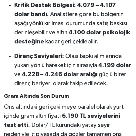
Kritik Destek Bölgesi:
4.079 – 4.107
dolar bandı.
Analistlere göre bu bölgenin
aşağı yönlü kırılması durumunda satış baskısı
derinleşebilir ve altın
4.100 dolar psikolojik
desteğine
kadar geri çekilebilir.
Direnç Seviyeleri:
Olası tepki alımlarında
yukarı yönlü hareket için sırasıyla
4.199 dolar
ve
4.228 – 4.246 dolar aralığı
güçlü birer
direnç bariyeri olarak takip edilecek.
Gram Altında Son Durum
Ons altındaki geri çekilmeye paralel olarak yurt
içinde gram altın fiyatı
6.190 TL seviyelerini
test etti
. Dolar/TL kurundaki yatay seyir
nedeniyle iç piyasada da gözler tamamen ons