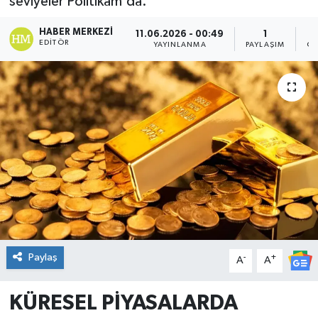
seviyeler Politikam'da.
DÜNYA
HABER MERKEZI
11.06.2026 - 00:49
1
EDITÖR
YAYINLANMA
PAYLAŞIM
OK
Dursunbey
Edremit
EĞİTİM
EKONOMİ
Erdek
Gömeç
Paylaş
-
+
A
A
Gönen
KÜRESEL PİYASALARDA
Havran