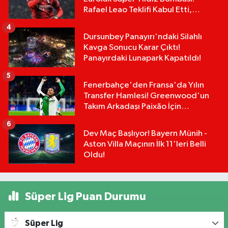
Rafael Leao Teklifi Kabul Etti,
İmzalar An Meselesi!
4
Dursunbey Panayırı'ndaki Silahlı
Kavga Sonucu Karar Çıktı!
Panayırdaki Lunapark Kapatıldı!
5
Fenerbahçe'den Fransa'da Yılın
Transfer Hamlesi! Greenwood'un
Takım Arkadaşı Paixão İçin
Düğmeye Basıldı!
6
Dev Maç Başlıyor! Bayern Münih -
Aston Villa Maçının İlk 11'leri Belli
Oldu!
Süper Lig Puan Durumu
Süper Lig