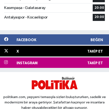
Kasımpaşa - Galatasaray
20:00
Antalyaspor - Kocaelispor
20:00
FACEBOOK
BEĞEN
X
TAKIP ET
INSTAGRAM
TAKIP ET
politikam.com, yepyeni temasıyla sizleri buluştururken, sadelik ve
modernizmi bir araya getiriyor. Şatafattan kaçınıyor ve insanlara
haber okuyabilecekleri bir altyapı sunuyor.