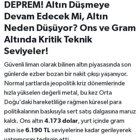
DEPREM! Altın Düşmeye
İvrindi
Devam Edecek Mi, Altın
Neden Düşüyor? Ons ve Gram
KENT GÜNDEMİ
Altında Kritik Teknik
Kepsut
Seviyeler!
KÜLTÜR-SANAT
Güvenli liman olarak bilinen altın piyasasında son
günlerde ezber bozan bir nakit çıkışı yaşanıyor.
MAGAZİN
Normal şartlarda jeopolitik kriz dönemlerinde
hızla yükselen değerli metal, bu kez Orta
MANŞET
Doğu'daki hareketliliğe rağmen küresel para
Manyas
politikalarının baskısıyla sert satış dalgasına maruz
kaldı. Ons altın
4.173 dolar
, yurt içinde gram
OLAY
altın ise
6.190 TL
seviyelerine kadar gerileyerek
yatırımcısını tedirgin etti.