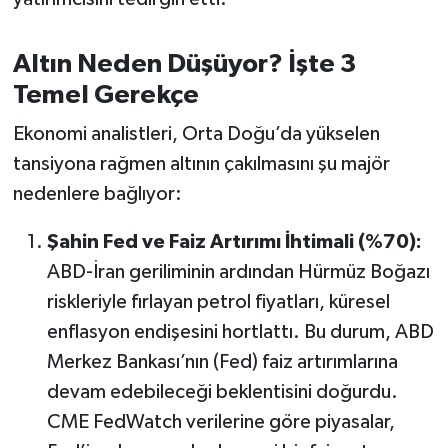
OTOMOTİV
Resmi İlanlar
Altın Neden Düşüyor? İşte 3
Temel Gerekçe
SAĞLIK
Ekonomi analistleri, Orta Doğu’da yükselen
Savaştepe
tansiyona rağmen altının çakılmasını şu majör
nedenlere bağlıyor:
SEYAHAT
Şahin Fed ve Faiz Artırımı İhtimali (%70):
SİYASET
ABD-İran geriliminin ardından Hürmüz Boğazı
riskleriyle fırlayan petrol fiyatları, küresel
Sındırgı
enflasyon endişesini hortlattı. Bu durum, ABD
Merkez Bankası’nın (Fed) faiz artırımlarına
SPOR
devam edebileceği beklentisini doğurdu.
SÜRMANŞET
CME FedWatch verilerine göre piyasalar,