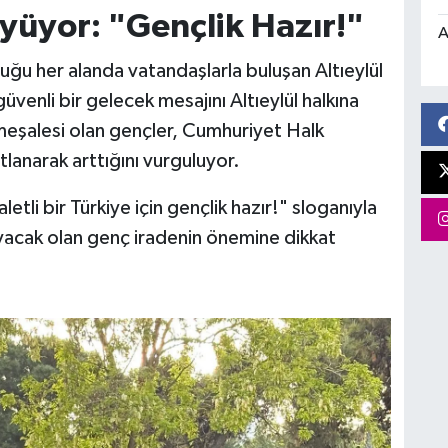
üyor: "Gençlik Hazır!"
A
ğu her alanda vatandaşlarla buluşan Altıeylül
güvenli bir gelecek mesajını Altıeylül halkına
meşalesi olan gençler, Cumhuriyet Halk
tlanarak arttığını vurguluyor.
tli bir Türkiye için gençlik hazır!" sloganıyla
yacak olan genç iradenin önemine dikkat