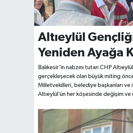
İvrindi
KENT GÜNDEMİ
Altıeylül Gençli
Kepsut
Yeniden Ayağa K
KÜLTÜR-SANAT
Balıkesir’in nabzını tutan CHP Altıeylül
MAGAZİN
gerçekleşecek olan büyük miting önce
Milletvekilleri, belediye başkanları 
MANŞET
Altıeylül’ün her köşesinde değişim ve 
Manyas
OLAY