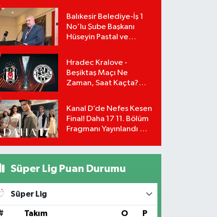
Başvuru Şartları ve
Hesaplama Tablosu:
Balıkesir Belediye-İş 1
No'lu Şube Başkanı
Hüseyin Pastal ve
Yönetimi İstifa Ederek
ÇAĞDAŞ-SEN'e Geçti
Hradec Kralove -
Beşiktaş Maçı Ne
Zaman, Saat Kaçta?
UEFA Avrupa Ligi 3. Ön
Eleme Turu Yayın
Kanal D’de Nefes Kesen
Detayları!
Final! Daha 17 11. Bölüm
Fragmanı Yayınlandı Mı?
Leyla ve Aras İçin Yolun
Sonu Mu?
Süper Lig Puan Durumu
Süper Lig
#
Takım
O
P