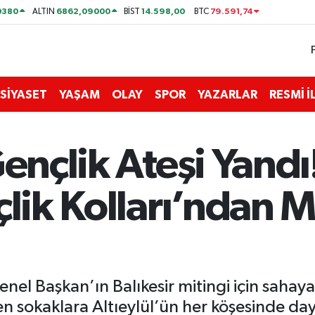
0380
6862,09000
14.598,00
79.591,74
ALTIN
BİST
BTC
SİYASET
YAŞAM
OLAY
SPOR
YAZARLAR
RESMİ 
Gençlik Ateşi Yand
çlik Kolları’ndan M
enel Başkan’ın Balıkesir mitingi için sahay
den sokaklara Altıeylül’ün her köşesinde d