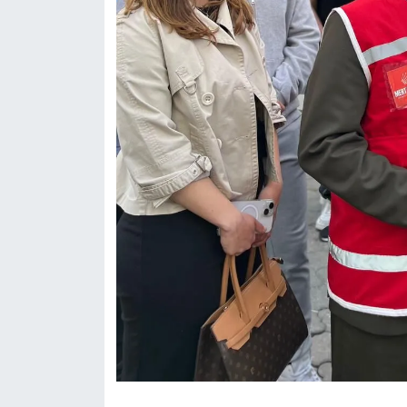
Susurluk
TARİHTE BUGÜN
TEKNOLOJİ
Trend
TÜRKİYE
VİZYONDAKİLER
YAŞAM