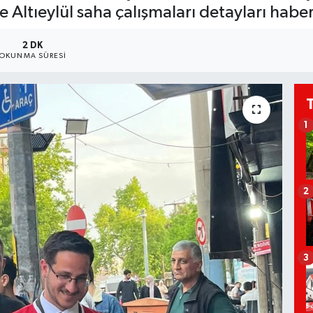
e Altıeylül saha çalışmaları detayları ha
2 DK
OKUNMA SÜRESI
1
2
3