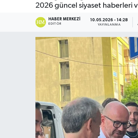
2026 güncel siyaset haberleri v
DÜNYA
HABER MERKEZI
10.05.2026 - 14:28
EDITÖR
YAYINLANMA
Dursunbey
Edremit
EĞİTİM
EKONOMİ
Erdek
Gömeç
Gönen
Havran