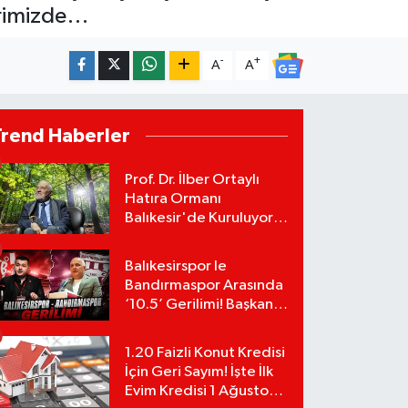
berimizde…
-
+
A
A
Trend Haberler
Prof. Dr. İlber Ortaylı
Hatıra Ormanı
Balıkesir'de Kuruluyor!
TEMA Vakfı Fidan
Bağışlarını Başlattı!
Balıkesirspor le
Bandırmaspor Arasında
‘10.5’ Gerilimi! Başkan
Mert Alper Acar’dan
Murat Karakoyun'a Sert
1.20 Faizli Konut Kredisi
Tepki!
İçin Geri Sayım! İşte İlk
Evim Kredisi 1 Ağustos