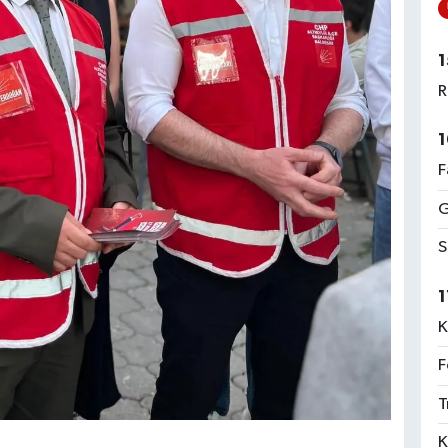
1
R
1
F
G
S
1
K
F
T
K