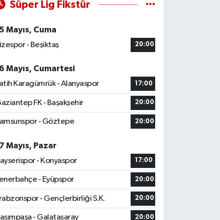
Süper Lig Fikstür
5 Mayıs, Cuma
izespor - Beşiktaş
20:00
6 Mayıs, Cumartesi
atih Karagümrük - Alanyaspor
17:00
aziantep FK - Başakşehir
20:00
amsunspor - Göztepe
20:00
7 Mayıs, Pazar
ayserispor - Konyaspor
17:00
enerbahçe - Eyüpspor
20:00
rabzonspor - Gençlerbirliği S.K.
20:00
asımpaşa - Galatasaray
20:00