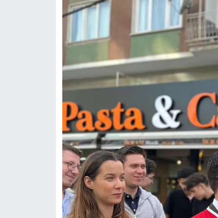
OTOMOTİV
Resmi İlanlar
SAĞLIK
Savaştepe
SEYAHAT
SİYASET
Sındırgı
SPOR
SÜRMANŞET