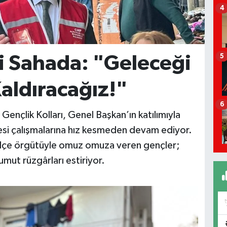
4
ği Sahada: "Geleceği
5
aldıracağız!"
6
 Gençlik Kolları, Genel Başkan’ın katılımıyla
si çalışmalarına hız kesmeden devam ediyor.
ve ilçe örgütüyle omuz omuza veren gençler;
umut rüzgârları estiriyor.