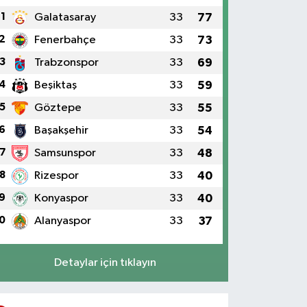
1
Galatasaray
33
77
2
Fenerbahçe
33
73
3
Trabzonspor
33
69
4
Beşiktaş
33
59
5
Göztepe
33
55
6
Başakşehir
33
54
7
Samsunspor
33
48
8
Rizespor
33
40
9
Konyaspor
33
40
0
Alanyaspor
33
37
Detaylar için tıklayın