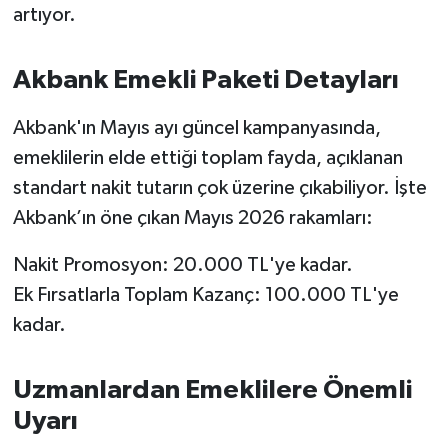
artıyor.
Susurluk
TARİHTE BUGÜN
Akbank Emekli Paketi Detayları
TEKNOLOJİ
Akbank'ın Mayıs ayı güncel kampanyasında,
emeklilerin elde ettiği toplam fayda, açıklanan
Trend
standart nakit tutarın çok üzerine çıkabiliyor. İşte
Akbank’ın öne çıkan Mayıs 2026 rakamları:
TÜRKİYE
Nakit Promosyon: 20.000 TL'ye kadar.
VİZYONDAKİLER
Ek Fırsatlarla Toplam Kazanç: 100.000 TL'ye
kadar.
YAŞAM
Uzmanlardan Emeklilere Önemli
Uyarı