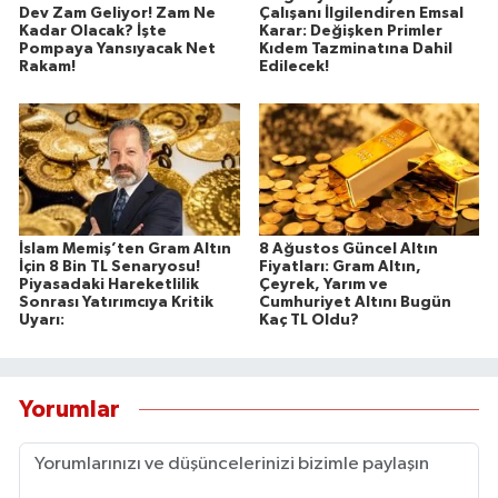
Dev Zam Geliyor! Zam Ne
Çalışanı İlgilendiren Emsal
Kadar Olacak? İşte
Karar: Değişken Primler
Pompaya Yansıyacak Net
Kıdem Tazminatına Dahil
Rakam!
Edilecek!
İslam Memiş’ten Gram Altın
8 Ağustos Güncel Altın
İçin 8 Bin TL Senaryosu!
Fiyatları: Gram Altın,
Piyasadaki Hareketlilik
Çeyrek, Yarım ve
Sonrası Yatırımcıya Kritik
Cumhuriyet Altını Bugün
Uyarı:
Kaç TL Oldu?
Yorumlar