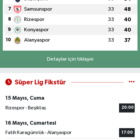
7
Samsunspor
33
48
8
Rizespor
33
40
9
Konyaspor
33
40
10
Alanyaspor
33
37
Detaylar için tıklayın
Süper Lig Fikstür
15 Mayıs, Cuma
Rizespor - Beşiktaş
20:00
16 Mayıs, Cumartesi
Fatih Karagümrük - Alanyaspor
17:00