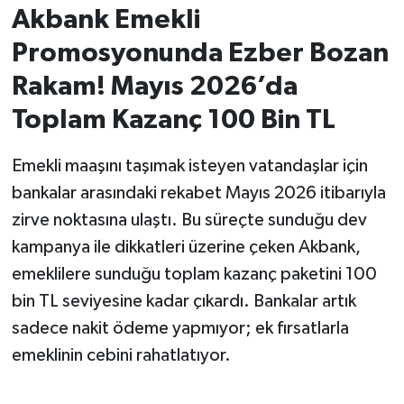
Akbank Emekli
İvrindi
Promosyonunda Ezber Bozan
Rakam! Mayıs 2026’da
KENT GÜNDEMİ
Toplam Kazanç 100 Bin TL
Kepsut
Emekli maaşını taşımak isteyen vatandaşlar için
KÜLTÜR-SANAT
bankalar arasındaki rekabet Mayıs 2026 itibarıyla
zirve noktasına ulaştı. Bu süreçte sunduğu dev
MAGAZİN
kampanya ile dikkatleri üzerine çeken Akbank,
MANŞET
emeklilere sunduğu toplam kazanç paketini 100
bin TL seviyesine kadar çıkardı. Bankalar artık
Manyas
sadece nakit ödeme yapmıyor; ek fırsatlarla
emeklinin cebini rahatlatıyor.
OLAY