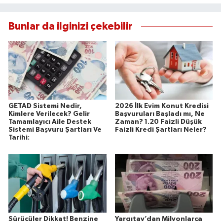
Bunlar da ilginizi çekebilir
GETAD Sistemi Nedir,
2026 İlk Evim Konut Kredisi
Kimlere Verilecek? Gelir
Başvuruları Başladı mı, Ne
Tamamlayıcı Aile Destek
Zaman? 1.20 Faizli Düşük
Sistemi Başvuru Şartları Ve
Faizli Kredi Şartları Neler?
Tarihi:
Sürücüler Dikkat! Benzine
Yargıtay’dan Milyonlarca