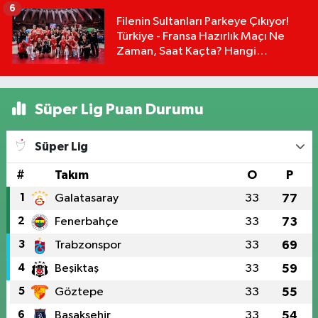
6
Filenin Sultanları Parkeye Çıkıyor!
Türkiye - Fransa Hazırlık Maçı Ne
Zaman, Saat Kaçta? Hangi
Kanalda?
Süper Lig Puan Durumu
Süper Lig
#
Takım
O
P
1
Galatasaray
33
77
2
Fenerbahçe
33
73
3
Trabzonspor
33
69
4
Beşiktaş
33
59
5
Göztepe
33
55
6
Başakşehir
33
54