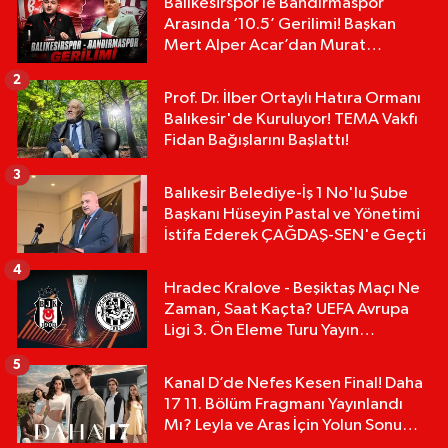
Balıkesirspor le Bandırmaspor
Arasında ‘10.5’ Gerilimi! Başkan
Mert Alper Acar’dan Murat
Karakoyun'a Sert Tepki!
2
Prof. Dr. İlber Ortaylı Hatıra Ormanı
Balıkesir'de Kuruluyor! TEMA Vakfı
Fidan Bağışlarını Başlattı!
3
Balıkesir Belediye-İş 1 No'lu Şube
Başkanı Hüseyin Pastal ve Yönetimi
İstifa Ederek ÇAĞDAŞ-SEN'e Geçti
4
Hradec Kralove - Beşiktaş Maçı Ne
Zaman, Saat Kaçta? UEFA Avrupa
Ligi 3. Ön Eleme Turu Yayın
Detayları!
5
Kanal D’de Nefes Kesen Final! Daha
17 11. Bölüm Fragmanı Yayınlandı
Mı? Leyla ve Aras İçin Yolun Sonu
Mu?