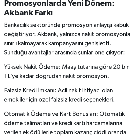
OTOMOTİV
Promosyonlarda Yeni Dönem:
Akbank Farkı
Resmi İlanlar
Bankacılık sektöründe promosyon anlayışı kabuk
SAĞLIK
değiştiriyor. Akbank, yalnızca nakit promosyonla
sınırlı kalmayarak kampanyasını genişletti.
Savaştepe
Sunduğu avantajlar arasında şunlar öne çıkıyor:
SEYAHAT
Yüksek Nakit Ödeme: Maaş tutarına göre 20 bin
TL’ye kadar doğrudan nakit promosyon.
SİYASET
Faizsiz Kredi İmkanı: Acil nakit ihtiyacı olan
Sındırgı
emekliler için özel faizsiz kredi seçenekleri.
SPOR
Otomatik Ödeme ve Kart Bonusları: Otomatik
ödeme talimatları ve kredi kartı harcamalarına
SÜRMANŞET
verilen ek ödüllerle toplam kazanç ciddi oranda