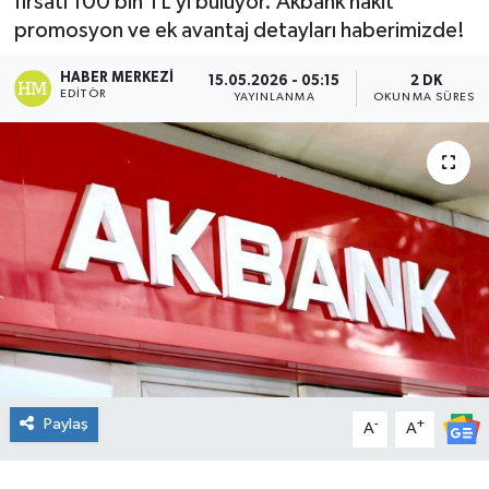
fırsatı 100 bin TL’yi buluyor. Akbank nakit
promosyon ve ek avantaj detayları haberimizde!
DÜNYA
HABER MERKEZI
15.05.2026 - 05:15
2 DK
Dursunbey
EDITÖR
YAYINLANMA
OKUNMA SÜRESI
Edremit
EĞİTİM
EKONOMİ
Erdek
Gömeç
Paylaş
-
+
Gönen
A
A
Havran