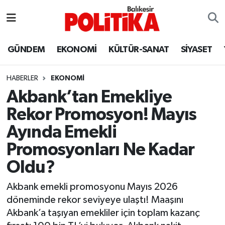
ASTROLOJİ
Balıkesir Nöbetçi Eczaneler
GÜNDEM
EKONOMİ
KÜLTÜR-SANAT
SİYASET
Ayvalık
Balıkesir Hava Durumu
HABERLER
EKONOMİ
Balya
Balıkesir Namaz Vakitleri
Akbank’tan Emekliye
Rekor Promosyon! Mayıs
Bandırma
Balıkesir Trafik Yoğunluk Haritası
Ayında Emekli
Bigadiç
Süper Lig Puan Durumu ve Fikstür
Promosyonları Ne Kadar
Oldu?
BİYOGRAFİLER
Tüm Manşetler
Akbank emekli promosyonu Mayıs 2026
Burhaniye
Son Dakika Haberleri
döneminde rekor seviyeye ulaştı! Maaşını
Akbank’a taşıyan emekliler için toplam kazanç
ÇEVRE
Haber Arşivi