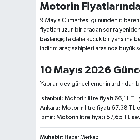
OTOMOTİV
Motorin Fiyatlarında 
Resmi İlanlar
9 Mayıs Cumartesi gününden itibaren ge
fiyatları uzun bir aradan sonra yeniden
SAĞLIK
başlangıçta daha küçük bir yansıma be
indirim araç sahipleri arasında büyük s
Savaştepe
SEYAHAT
10 Mayıs 2026 Günce
SİYASET
Yapılan dev güncellemenin ardından bü
Sındırgı
İstanbul: Motorin litre fiyatı 66,11 TL'
Ankara: Motorin litre fiyatı 67,38 TL 
SPOR
İzmir: Motorin litre fiyatı 67,65 TL s
SÜRMANŞET
Muhabir:
Haber Merkezi