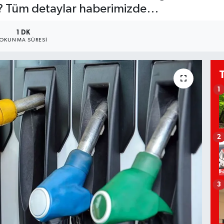
ir? Tüm detaylar haberimizde…
1 DK
OKUNMA SÜRESI
1
2
3