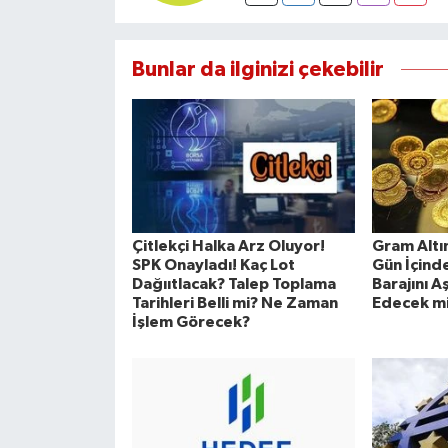
Bunlar da ilginizi çekebilir
Çitlekçi Halka Arz Oluyor!
Gram Altı
SPK Onayladı! Kaç Lot
Gün İçinde
Dağııtlacak? Talep Toplama
Barajını A
Tarihleri Belli mi? Ne Zaman
Edecek m
İşlem Görecek?