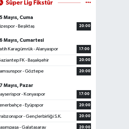
Süper Lig Fikstür
5 Mayıs, Cuma
izespor - Beşiktaş
20:00
6 Mayıs, Cumartesi
atih Karagümrük - Alanyaspor
17:00
aziantep FK - Başakşehir
20:00
amsunspor - Göztepe
20:00
7 Mayıs, Pazar
ayserispor - Konyaspor
17:00
enerbahçe - Eyüpspor
20:00
rabzonspor - Gençlerbirliği S.K.
20:00
asımpaşa - Galatasaray
20:00