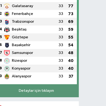
1
Galatasaray
33
77
2
Fenerbahçe
33
73
3
Trabzonspor
33
69
4
Beşiktaş
33
59
5
Göztepe
33
55
6
Başakşehir
33
54
7
Samsunspor
33
48
8
Rizespor
33
40
9
Konyaspor
33
40
0
Alanyaspor
33
37
Detaylar için tıklayın