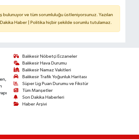
ş bulunuyor ve tüm sorumluluğu üstleniyorsunuz. Yazılan
 Dakika Haber | Politika hiçbir şekilde sorumlu tutulamaz.
Balıkesir Nöbetçi Eczaneler
Balıkesir Hava Durumu
Balıkesir Namaz Vakitleri
Balıkesir Trafik Yoğunluk Haritası
ken,
Süper Lig Puan Durumu ve Fikstür
n
Tüm Manşetler
yapı
Son Dakika Haberleri
Haber Arşivi