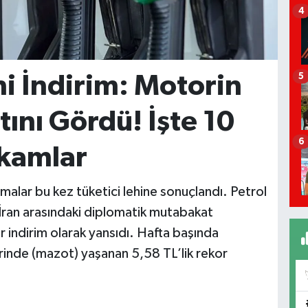
4
hi İndirim: Motorin
5
ltını Gördü! İşte 10
6
kamlar
nmalar bu kez tüketici lehine sonuçlandı. Petrol
e İran arasındaki diplomatik mutabakat
ir indirim olarak yansıdı. Hafta başında
orinde (mazot) yaşanan 5,58 TL’lik rekor