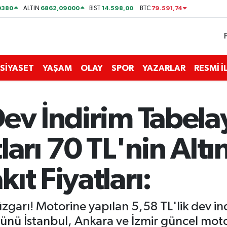
0380
6862,09000
14.598,00
79.591,74
ALTIN
BİST
BTC
SİYASET
YAŞAM
OLAY
SPOR
YAZARLAR
RESMİ 
ev İndirim Tabelay
arı 70 TL'nin Altın
ıt Fiyatları:
üzgarı! Motorine yapılan 5,58 TL'lik dev indi
ünü İstanbul, Ankara ve İzmir güncel motor