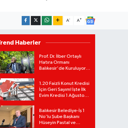
-
+
A
A
Trend Haberler
Prof. Dr. İlber Ortaylı
Hatıra Ormanı
Balıkesir'de Kuruluyor!
TEMA Vakfı Fidan
Bağışlarını Başlattı!
1.20 Faizli Konut Kredisi
İçin Geri Sayım! İşte İlk
Evim Kredisi 1 Ağustos
Başvuru Şartları ve
Hesaplama Tablosu:
Balıkesir Belediye-İş 1
No'lu Şube Başkanı
Hüseyin Pastal ve