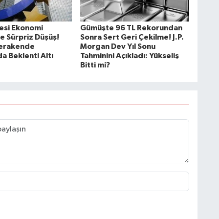
esi Ekonomi
Gümüşte 96 TL Rekorundan
e Sürpriz Düşüş!
Sonra Sert Geri Çekilme! J.P.
Perakende
Morgan Dev Yıl Sonu
da Beklenti Altı
Tahminini Açıkladı: Yükseliş
Bitti mi?