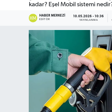
kadar? Eşel Mobil sistemi ned
DÜNYA
HABER MERKEZI
10.05.2026 - 10:36
EDITÖR
YAYINLANMA
Dursunbey
Edremit
EĞİTİM
EKONOMİ
Erdek
Gömeç
Gönen
Havran