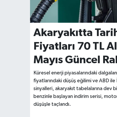
İvrindi
KENT GÜNDEMİ
Akaryakıtta Tari
Kepsut
Fiyatları 70 TL A
KÜLTÜR-SANAT
Mayıs Güncel Ra
MAGAZİN
Küresel enerji piyasalarındaki dalgala
MANŞET
fiyatlarındaki düşüş eğilimi ve ABD il
sinyalleri, akaryakıt tabelalarına dev b
Manyas
benzinle başlayan indirim serisi, mot
düşüşle taçlandı.
OLAY