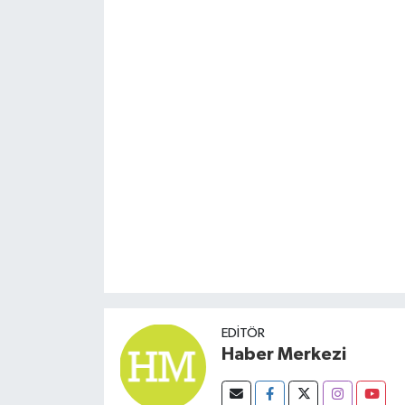
Susurluk
TARİHTE BUGÜN
TEKNOLOJİ
Trend
TÜRKİYE
VİZYONDAKİLER
YAŞAM
EDITÖR
Haber Merkezi