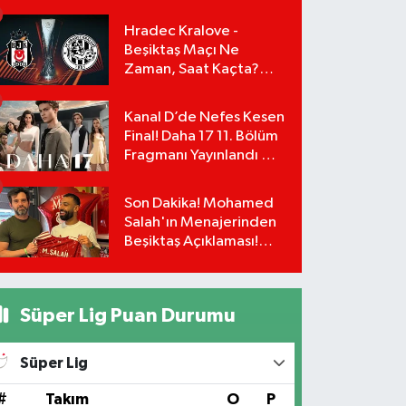
Yönetimi İstifa Ederek
ÇAĞDAŞ-SEN'e Geçti
Hradec Kralove -
Beşiktaş Maçı Ne
Zaman, Saat Kaçta?
UEFA Avrupa Ligi 3. Ön
Eleme Turu Yayın
Kanal D’de Nefes Kesen
Detayları!
Final! Daha 17 11. Bölüm
Fragmanı Yayınlandı Mı?
Leyla ve Aras İçin Yolun
Sonu Mu?
Son Dakika! Mohamed
Salah'ın Menajerinden
Beşiktaş Açıklaması!
Transfer Gerçekleşiyor
mu?
Süper Lig Puan Durumu
Süper Lig
#
Takım
O
P