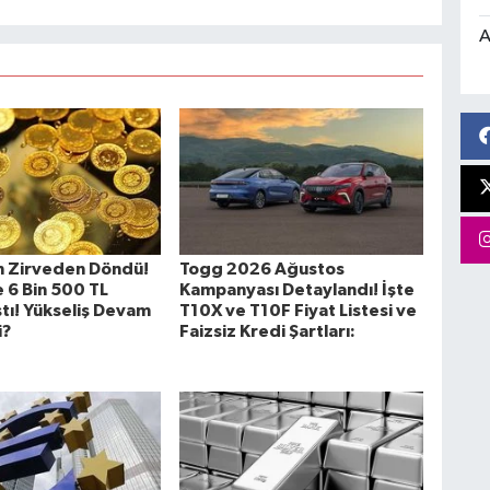
A
n Zirveden Döndü!
Togg 2026 Ağustos
 6 Bin 500 TL
Kampanyası Detaylandı! İşte
ştı! Yükseliş Devam
T10X ve T10F Fiyat Listesi ve
i?
Faizsiz Kredi Şartları: