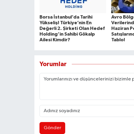
Borsa İstanbul’da Tarihi
Avro Bölg
Yükseliş! Türkiye’nin En
Verilerind
Değerli 2. Şirketi Olan Hedef
Haziran 
Holding’in Sahibi Gökalp
Satışların
Ailesi Kimdir?
Tablo!
Yorumlar
Gönder