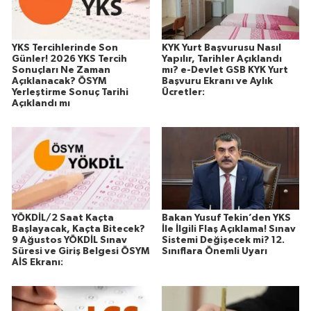
YKS Tercihlerinde Son
KYK Yurt Başvurusu Nasıl
Günler! 2026 YKS Tercih
Yapılır, Tarihler Açıklandı
Sonuçları Ne Zaman
mı? e-Devlet GSB KYK Yurt
Açıklanacak? ÖSYM
Başvuru Ekranı ve Aylık
Yerleştirme Sonuç Tarihi
Ücretler:
Açıklandı mı
YÖKDİL/2 Saat Kaçta
Bakan Yusuf Tekin’den YKS
Başlayacak, Kaçta Bitecek?
İle İlgili Flaş Açıklama! Sınav
9 Ağustos YÖKDİL Sınav
Sistemi Değişecek mi? 12.
Süresi ve Giriş Belgesi ÖSYM
Sınıflara Önemli Uyarı
AİS Ekranı: