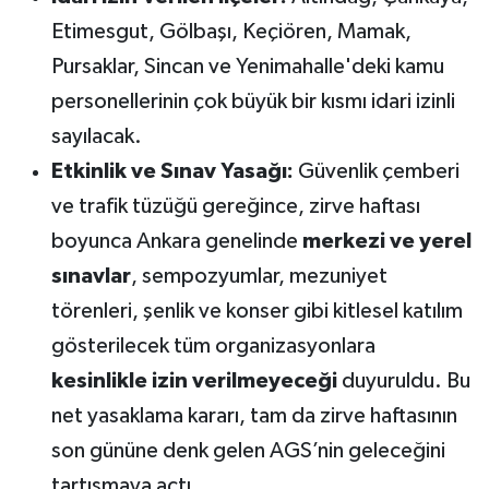
Susurluk
Etimesgut, Gölbaşı, Keçiören, Mamak,
Pursaklar, Sincan ve Yenimahalle'deki kamu
TARİHTE BUGÜN
personellerinin çok büyük bir kısmı idari izinli
TEKNOLOJİ
sayılacak.
Etkinlik ve Sınav Yasağı:
Güvenlik çemberi
Trend
ve trafik tüzüğü gereğince, zirve haftası
boyunca Ankara genelinde
merkezi ve yerel
TÜRKİYE
sınavlar
, sempozyumlar, mezuniyet
VİZYONDAKİLER
törenleri, şenlik ve konser gibi kitlesel katılım
gösterilecek tüm organizasyonlara
YAŞAM
kesinlikle izin verilmeyeceği
duyuruldu. Bu
net yasaklama kararı, tam da zirve haftasının
son gününe denk gelen AGS’nin geleceğini
tartışmaya açtı.