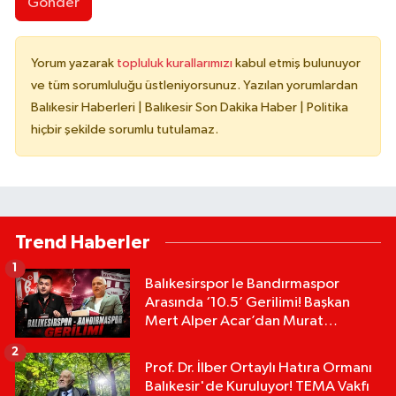
Gönder
Yorum yazarak
topluluk kurallarımızı
kabul etmiş bulunuyor
ve tüm sorumluluğu üstleniyorsunuz. Yazılan yorumlardan
Balıkesir Haberleri | Balıkesir Son Dakika Haber | Politika
hiçbir şekilde sorumlu tutulamaz.
Trend Haberler
1
Balıkesirspor le Bandırmaspor
Arasında ‘10.5’ Gerilimi! Başkan
Mert Alper Acar’dan Murat
Karakoyun'a Sert Tepki!
2
Prof. Dr. İlber Ortaylı Hatıra Ormanı
Balıkesir'de Kuruluyor! TEMA Vakfı