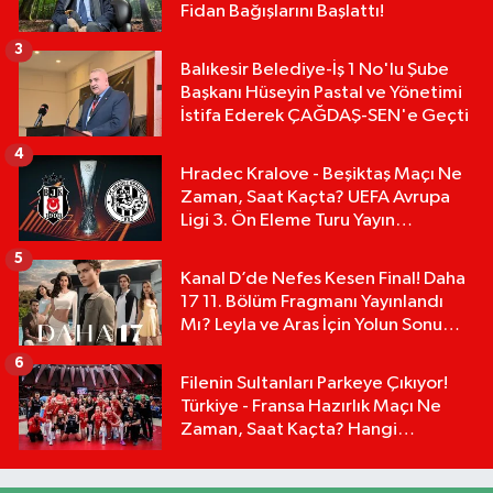
Fidan Bağışlarını Başlattı!
3
Balıkesir Belediye-İş 1 No'lu Şube
Başkanı Hüseyin Pastal ve Yönetimi
İstifa Ederek ÇAĞDAŞ-SEN'e Geçti
4
Hradec Kralove - Beşiktaş Maçı Ne
Zaman, Saat Kaçta? UEFA Avrupa
Ligi 3. Ön Eleme Turu Yayın
Detayları!
5
Kanal D’de Nefes Kesen Final! Daha
17 11. Bölüm Fragmanı Yayınlandı
Mı? Leyla ve Aras İçin Yolun Sonu
Mu?
6
Filenin Sultanları Parkeye Çıkıyor!
Türkiye - Fransa Hazırlık Maçı Ne
Zaman, Saat Kaçta? Hangi
Kanalda?