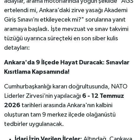
adaylar, arama motorlarında yoğun şekilde "AGS
OTOMOTİV
ertelendi mi, Ankara’daki zirve yasağı Akademi
Resmi İlanlar
Giriş Sınavı’nı etkileyecek mi?" sorularına yanıt
aramaya başladı. İşte mevzuat ve sınav takvimi
SAĞLIK
tüzüğü uyarınca süreçteki en son siber kulis
detayları:
Savaştepe
Ankara'da 9 İlçede Hayat Duracak: Sınavlar
SEYAHAT
Kısıtlama Kapsamında!
SİYASET
Cumhurbaşkanlığı kararı doğrultusunda, NATO
Liderler Zirvesi’nin yapılacağı
6 - 12 Temmuz
Sındırgı
2026
tarihleri arasında Ankara'nın kalbini
SPOR
oluşturan tam 9 merkez ilçede olağanüstü
tedbirler uygulanacak.
SÜRMANŞET
İdari İzin Verilen İlçeler:
Altındağ, Çankaya,