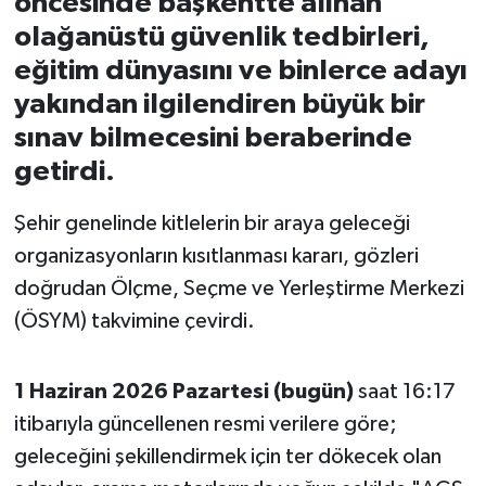
öncesinde başkentte alınan
olağanüstü güvenlik tedbirleri,
İvrindi
eğitim dünyasını ve binlerce adayı
yakından ilgilendiren büyük bir
KENT GÜNDEMİ
sınav bilmecesini beraberinde
Kepsut
getirdi.
KÜLTÜR-SANAT
Şehir genelinde kitlelerin bir araya geleceği
organizasyonların kısıtlanması kararı, gözleri
MAGAZİN
doğrudan Ölçme, Seçme ve Yerleştirme Merkezi
(ÖSYM) takvimine çevirdi.
MANŞET
Manyas
1 Haziran 2026 Pazartesi (bugün)
saat 16:17
itibarıyla güncellenen resmi verilere göre;
OLAY
geleceğini şekillendirmek için ter dökecek olan