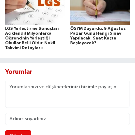
LGS Yerleştirme Sonuçları
ÖSYM Duyurdu: 9 Ağustos
Açıklandı! Milyonlarca
Pazar Günü Hangi Sınav
Öğrencinin Yerleştiği
Yapılacak, Saat Kaçta
Okullar Belli Oldu: Nakil
Başlayacak?
Takvimi Detayları:
Yorumlar