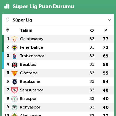
Süper Lig Puan Durumu
Süper Lig
#
Takım
O
P
1
Galatasaray
33
77
2
Fenerbahçe
33
73
3
Trabzonspor
33
69
4
Beşiktaş
33
59
5
Göztepe
33
55
6
Başakşehir
33
54
7
Samsunspor
33
48
8
Rizespor
33
40
9
Konyaspor
33
40
10
Alanyaspor
33
37