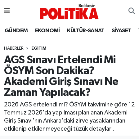
ASTROLOJİ
Balıkesir Nöbetçi Eczaneler
GÜNDEM
EKONOMİ
KÜLTÜR-SANAT
SİYASET
Ayvalık
Balıkesir Hava Durumu
HABERLER
EĞİTİM
Balya
Balıkesir Namaz Vakitleri
AGS Sınavı Ertelendi Mi
ÖSYM Son Dakika?
Bandırma
Balıkesir Trafik Yoğunluk Haritası
Akademi Giriş Sınavı Ne
Bigadiç
Süper Lig Puan Durumu ve Fikstür
Zaman Yapılacak?
BİYOGRAFİLER
Tüm Manşetler
2026 AGS ertelendi mi? ÖSYM takvimine göre 12
Temmuz 2026'da yapılması planlanan Akademi
Burhaniye
Son Dakika Haberleri
Giriş Sınavı'nın Ankara'daki zirve yasaklarından
etkilenip etkilenmeyeceği tüzük detayları.
ÇEVRE
Haber Arşivi