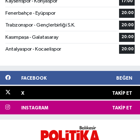
Kayserispor - Konyaspor
17:00
Fenerbahçe - Eyüpspor
20:00
Trabzonspor - Gençlerbirliği S.K.
20:00
Kasımpaşa - Galatasaray
20:00
Antalyaspor - Kocaelispor
20:00
FACEBOOK
BEĞEN
X
TAKIP ET
INSTAGRAM
TAKIP ET