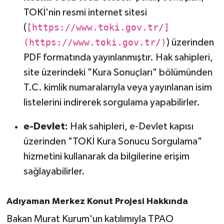
OTOMOTİV
TOKİ'nin resmi internet sitesi
(
[https://www.toki.gov.tr/]
Resmi İlanlar
(https://www.toki.gov.tr/)
) üzerinden
SAĞLIK
PDF formatında yayınlanmıştır. Hak sahipleri,
site üzerindeki "Kura Sonuçları" bölümünden
Savaştepe
T.C. kimlik numaralarıyla veya yayınlanan isim
listelerini indirerek sorgulama yapabilirler.
SEYAHAT
e-Devlet:
Hak sahipleri, e-Devlet kapısı
SİYASET
üzerinden "TOKİ Kura Sonucu Sorgulama"
hizmetini kullanarak da bilgilerine erişim
Sındırgı
sağlayabilirler.
SPOR
Adıyaman Merkez Konut Projesi Hakkında
SÜRMANŞET
Bakan Murat Kurum'un katılımıyla TPAO