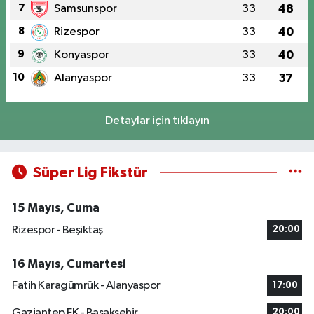
7
Samsunspor
33
48
8
Rizespor
33
40
9
Konyaspor
33
40
10
Alanyaspor
33
37
Detaylar için tıklayın
Süper Lig Fikstür
15 Mayıs, Cuma
Rizespor - Beşiktaş
20:00
16 Mayıs, Cumartesi
Fatih Karagümrük - Alanyaspor
17:00
Gaziantep FK - Başakşehir
20:00