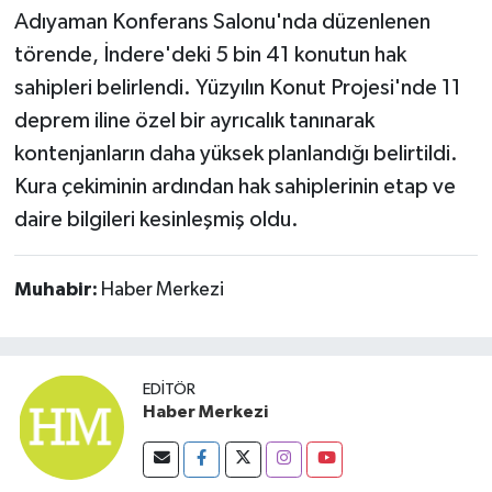
Susurluk
Adıyaman Konferans Salonu'nda düzenlenen
törende, İndere'deki 5 bin 41 konutun hak
TARİHTE BUGÜN
sahipleri belirlendi. Yüzyılın Konut Projesi'nde 11
deprem iline özel bir ayrıcalık tanınarak
TEKNOLOJİ
kontenjanların daha yüksek planlandığı belirtildi.
Kura çekiminin ardından hak sahiplerinin etap ve
Trend
daire bilgileri kesinleşmiş oldu.
TÜRKİYE
Muhabir:
Haber Merkezi
VİZYONDAKİLER
YAŞAM
EDITÖR
Haber Merkezi