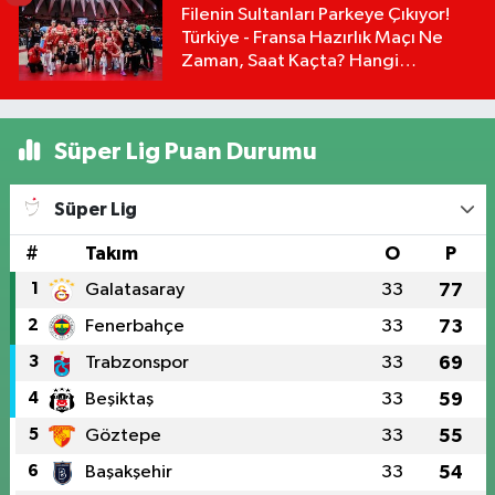
Filenin Sultanları Parkeye Çıkıyor!
Türkiye - Fransa Hazırlık Maçı Ne
Zaman, Saat Kaçta? Hangi
Kanalda?
Süper Lig Puan Durumu
Süper Lig
#
Takım
O
P
1
Galatasaray
33
77
2
Fenerbahçe
33
73
3
Trabzonspor
33
69
4
Beşiktaş
33
59
5
Göztepe
33
55
6
Başakşehir
33
54