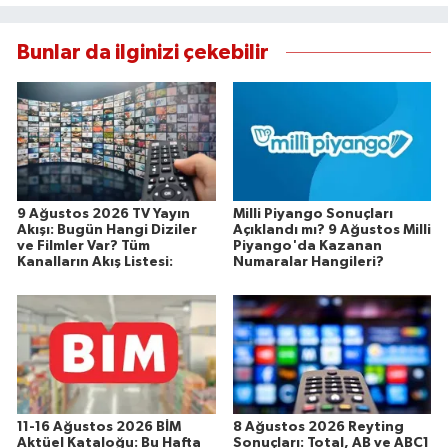
Bunlar da ilginizi çekebilir
9 Ağustos 2026 TV Yayın
Milli Piyango Sonuçları
Akışı: Bugün Hangi Diziler
Açıklandı mı? 9 Ağustos Milli
ve Filmler Var? Tüm
Piyango'da Kazanan
Kanalların Akış Listesi:
Numaralar Hangileri?
11-16 Ağustos 2026 BİM
8 Ağustos 2026 Reyting
Aktüel Kataloğu: Bu Hafta
Sonuçları: Total, AB ve ABC1