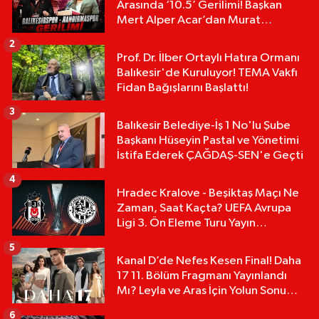
Arasında ‘10.5’ Gerilimi! Başkan
Mert Alper Acar’dan Murat
Karakoyun'a Sert Tepki!
2
Prof. Dr. İlber Ortaylı Hatıra Ormanı
Balıkesir'de Kuruluyor! TEMA Vakfı
Fidan Bağışlarını Başlattı!
3
Balıkesir Belediye-İş 1 No'lu Şube
Başkanı Hüseyin Pastal ve Yönetimi
İstifa Ederek ÇAĞDAŞ-SEN'e Geçti
4
Hradec Kralove - Beşiktaş Maçı Ne
Zaman, Saat Kaçta? UEFA Avrupa
Ligi 3. Ön Eleme Turu Yayın
Detayları!
5
Kanal D’de Nefes Kesen Final! Daha
17 11. Bölüm Fragmanı Yayınlandı
Mı? Leyla ve Aras İçin Yolun Sonu
Mu?
6