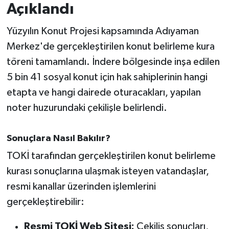
Açıklandı
İvrindi
Yüzyılın Konut Projesi kapsamında Adıyaman
Merkez'de gerçekleştirilen konut belirleme kura
KENT GÜNDEMİ
töreni tamamlandı. İndere bölgesinde inşa edilen
Kepsut
5 bin 41 sosyal konut için hak sahiplerinin hangi
etapta ve hangi dairede oturacakları, yapılan
KÜLTÜR-SANAT
noter huzurundaki çekilişle belirlendi.
MAGAZİN
Sonuçlara Nasıl Bakılır?
MANŞET
TOKİ tarafından gerçekleştirilen konut belirleme
kurası sonuçlarına ulaşmak isteyen vatandaşlar,
Manyas
resmi kanallar üzerinden işlemlerini
gerçekleştirebilir:
OLAY
Resmi TOKİ Web Sitesi:
Çekiliş sonuçları,