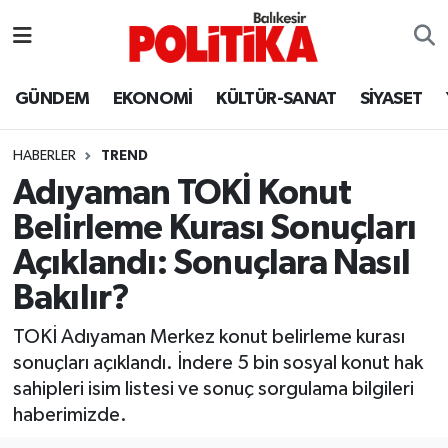
ASTROLOJİ
Balıkesir Nöbetçi Eczaneler
GÜNDEM
EKONOMİ
KÜLTÜR-SANAT
SİYASET
Ayvalık
Balıkesir Hava Durumu
HABERLER
TREND
Balya
Balıkesir Namaz Vakitleri
Adıyaman TOKİ Konut
Belirleme Kurası Sonuçları
Bandırma
Balıkesir Trafik Yoğunluk Haritası
Açıklandı: Sonuçlara Nasıl
Bigadiç
Süper Lig Puan Durumu ve Fikstür
Bakılır?
BİYOGRAFİLER
Tüm Manşetler
TOKİ Adıyaman Merkez konut belirleme kurası
sonuçları açıklandı. İndere 5 bin sosyal konut hak
Burhaniye
Son Dakika Haberleri
sahipleri isim listesi ve sonuç sorgulama bilgileri
haberimizde.
ÇEVRE
Haber Arşivi