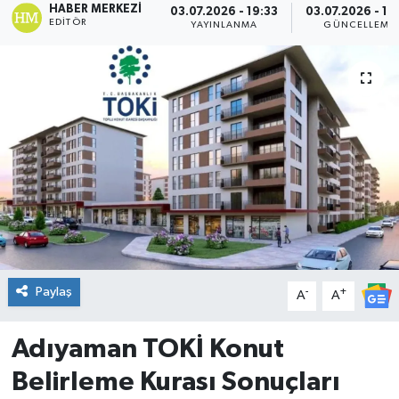
HABER MERKEZI
03.07.2026 - 19:33
03.07.2026 - 19
EDITÖR
YAYINLANMA
GÜNCELLEME
DÜNYA
Dursunbey
Edremit
EĞİTİM
EKONOMİ
Erdek
Paylaş
-
+
A
A
Gömeç
Adıyaman TOKİ Konut
Gönen
Belirleme Kurası Sonuçları
Havran