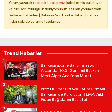
Yorum yazarak
topluluk kurallarımızı
kabul etmiş bulunuyor
ve tüm sorumluluğu üstleniyorsunuz. Yazılan yorumlardan
Balıkesir Haberleri | Balıkesir Son Dakika Haber | Politika
hiçbir şekilde sorumlu tutulamaz.
Trend Haberler
1
Balıkesirspor le Bandırmaspor
Arasında ‘10.5’ Gerilimi! Başkan
Mert Alper Acar’dan Murat
Karakoyun'a Sert Tepki!
2
Prof. Dr. İlber Ortaylı Hatıra Ormanı
Balıkesir'de Kuruluyor! TEMA Vakfı
Fidan Bağışlarını Başlattı!
3