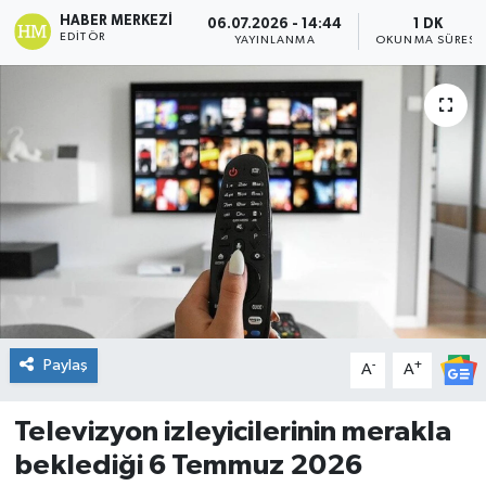
HABER MERKEZI
06.07.2026 - 14:44
1 DK
DÜNYA
EDITÖR
YAYINLANMA
OKUNMA SÜRESI
Dursunbey
Edremit
EĞİTİM
EKONOMİ
Erdek
Paylaş
-
+
Gömeç
A
A
Gönen
Televizyon izleyicilerinin merakla
beklediği 6 Temmuz 2026
Havran