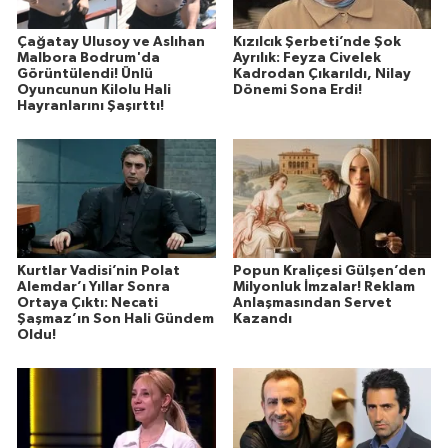
Çağatay Ulusoy ve Aslıhan
Kızılcık Şerbeti’nde Şok
Malbora Bodrum'da
Ayrılık: Feyza Civelek
Görüntülendi! Ünlü
Kadrodan Çıkarıldı, Nilay
Oyuncunun Kilolu Hali
Dönemi Sona Erdi!
Hayranlarını Şaşırttı!
Kurtlar Vadisi’nin Polat
Popun Kraliçesi Gülşen’den
Alemdar’ı Yıllar Sonra
Milyonluk İmzalar! Reklam
Ortaya Çıktı: Necati
Anlaşmasından Servet
Şaşmaz’ın Son Hali Gündem
Kazandı
Oldu!