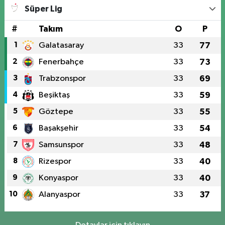
Süper Lig
#
Takım
O
P
1
Galatasaray
33
77
2
Fenerbahçe
33
73
3
Trabzonspor
33
69
4
Beşiktaş
33
59
5
Göztepe
33
55
6
Başakşehir
33
54
7
Samsunspor
33
48
8
Rizespor
33
40
9
Konyaspor
33
40
10
Alanyaspor
33
37