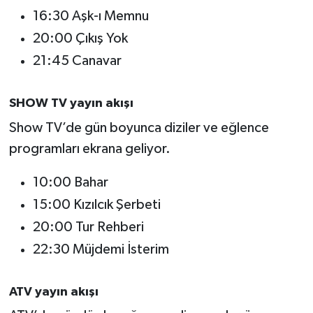
OTOMOTİV
16:30 Aşk-ı Memnu
20:00 Çıkış Yok
Resmi İlanlar
21:45 Canavar
SAĞLIK
SHOW TV yayın akışı
Savaştepe
Show TV’de gün boyunca diziler ve eğlence
SEYAHAT
programları ekrana geliyor.
10:00 Bahar
SİYASET
15:00 Kızılcık Şerbeti
Sındırgı
20:00 Tur Rehberi
22:30 Müjdemi İsterim
SPOR
SÜRMANŞET
ATV yayın akışı