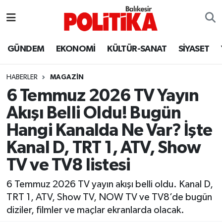
ASTROLOJİ
Balıkesir Nöbetçi Eczaneler
GÜNDEM
EKONOMİ
KÜLTÜR-SANAT
SİYASET
Ayvalık
Balıkesir Hava Durumu
HABERLER
MAGAZİN
Balya
Balıkesir Namaz Vakitleri
6 Temmuz 2026 TV Yayın
Akışı Belli Oldu! Bugün
Bandırma
Balıkesir Trafik Yoğunluk Haritası
Hangi Kanalda Ne Var? İşte
Bigadiç
Süper Lig Puan Durumu ve Fikstür
Kanal D, TRT 1, ATV, Show
TV ve TV8 listesi
BİYOGRAFİLER
Tüm Manşetler
6 Temmuz 2026 TV yayın akışı belli oldu. Kanal D,
Burhaniye
Son Dakika Haberleri
TRT 1, ATV, Show TV, NOW TV ve TV8’de bugün
diziler, filmler ve maçlar ekranlarda olacak.
ÇEVRE
Haber Arşivi