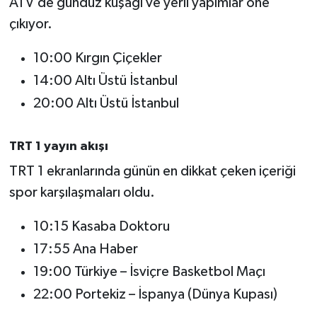
ATV’de gündüz kuşağı ve yerli yapımlar öne
Susurluk
çıkıyor.
TARİHTE BUGÜN
10:00 Kırgın Çiçekler
14:00 Altı Üstü İstanbul
TEKNOLOJİ
20:00 Altı Üstü İstanbul
Trend
TRT 1 yayın akışı
TÜRKİYE
TRT 1 ekranlarında günün en dikkat çeken içeriği
spor karşılaşmaları oldu.
VİZYONDAKİLER
10:15 Kasaba Doktoru
YAŞAM
17:55 Ana Haber
19:00 Türkiye – İsviçre Basketbol Maçı
22:00 Portekiz – İspanya (Dünya Kupası)