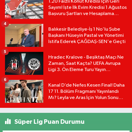
1.20 Faizli Konut Kredisi İçin Geri
Sayım! İşte İlk Evim Kredisi 1 Ağustos
Başvuru Şartları ve Hesaplama
Tablosu:
4
Balıkesir Belediye-İş 1 No'lu Şube
Başkanı Hüseyin Pastal ve Yönetimi
İstifa Ederek ÇAĞDAŞ-SEN'e Geçti
5
Hradec Kralove - Beşiktaş Maçı Ne
Zaman, Saat Kaçta? UEFA Avrupa
Ligi 3. Ön Eleme Turu Yayın
Detayları!
6
Kanal D’de Nefes Kesen Final! Daha
17 11. Bölüm Fragmanı Yayınlandı
Mı? Leyla ve Aras İçin Yolun Sonu
Mu?
Süper Lig Puan Durumu