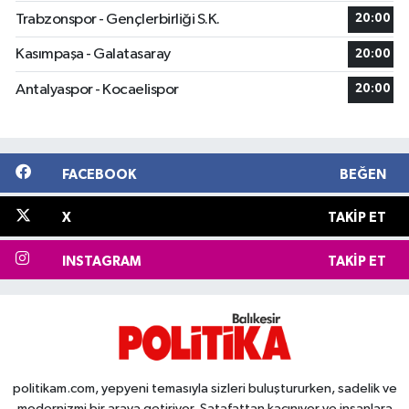
Trabzonspor - Gençlerbirliği S.K.
20:00
Kasımpaşa - Galatasaray
20:00
Antalyaspor - Kocaelispor
20:00
FACEBOOK
BEĞEN
X
TAKIP ET
INSTAGRAM
TAKIP ET
politikam.com, yepyeni temasıyla sizleri buluştururken, sadelik ve
modernizmi bir araya getiriyor. Şatafattan kaçınıyor ve insanlara