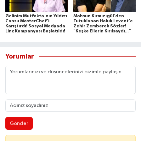
Gelinim Mutfakta'nın Yıldızı
Mahsun Kırmızıgül’den
Cansu MasterChef'i
Tutuklanan Haluk Levent’e
Karıştırdı! Sosyal Medyada
Zehir Zemberek Sözler!
Linç Kampanyası Başlatıldı!
"Keşke Ellerin Kırılsaydı..."
Yorumlar
Gönder