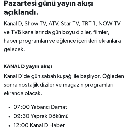
Pazartesi günü yayın akışı
açıklandı.
İvrindi
Kanal D, Show TV, ATV, Star TV, TRT 1, NOW TV
KENT GÜNDEMİ
ve TV8 kanallarında gün boyu diziler, filmler,
haber programları ve eğlence içerikleri ekranlara
Kepsut
gelecek.
KÜLTÜR-SANAT
KANAL D yayın akışı
MAGAZİN
Kanal D’de gün sabah kuşağı ile başlıyor. Öğleden
sonra nostaljik diziler ve magazin programları
MANŞET
ekranda olacak.
Manyas
07:00 Yabancı Damat
OLAY
09:30 Yaprak Dökümü
12:00 Kanal D Haber