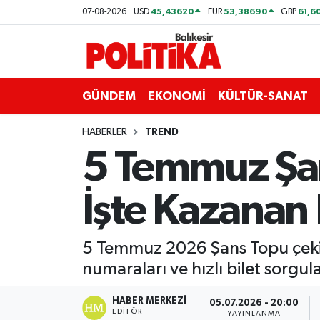
45,43620
53,38690
61,6
07-08-2026
USD
EUR
GBP
ASTROLOJİ
Balıkesir Nöbetçi Eczaneler
Ayvalık
Balıkesir Hava Durumu
GÜNDEM
EKONOMİ
KÜLTÜR-SANAT
Balya
Balıkesir Namaz Vakitleri
HABERLER
TREND
5 Temmuz Şan
Bandırma
Balıkesir Trafik Yoğunluk Haritası
İşte Kazanan
Bigadiç
Süper Lig Puan Durumu ve Fikstür
BİYOGRAFİLER
Tüm Manşetler
5 Temmuz 2026 Şans Topu çekiliş
numaraları ve hızlı bilet sorgu
Burhaniye
Son Dakika Haberleri
HABER MERKEZI
05.07.2026 - 20:00
ÇEVRE
Haber Arşivi
EDITÖR
YAYINLANMA