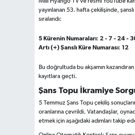
Milli Piyango TV ve resmi YouTube kan
OTOMOTİV
yayınlanan 53. hafta çekilişinde, şanslı
Resmi İlanlar
sıralandı:
SAĞLIK
5 Kürenin Numaraları: 2 - 7 - 24 - 3
Artı (+) Şanslı Küre Numarası: 12
Savaştepe
SEYAHAT
Bu doğrultuda bu akşamın kazandıran 
kayıtlara geçti.
SİYASET
Şans Topu İkramiye Sorgu
Sındırgı
5 Temmuz Şans Topu çekiliş sonuçları
SPOR
oranlarına çevrildi. Vatandaşlar, oyna
etmek için aşağıdaki adımları takip ede
SÜRMANŞET