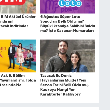
 BİM Aktüel Ürünler
6 Ağustos Süper Loto
İndirim!
Sonuçları Belli Oldu mu?
yacak İndirimler
Büyük İkramiye Sahibini Buldu
mu? İşte Kazanan Numaralar:
Aşk 9. Bölüm
Taşacak Bu Deniz
Yayınlandı mı, Tolga
Hayranlarına Müjde! Yeni
Arasında Ne
Sezon Tarihi Belli Oldu mu,
Kadroya Hangi Yeni
Karakterler Katılıyor?