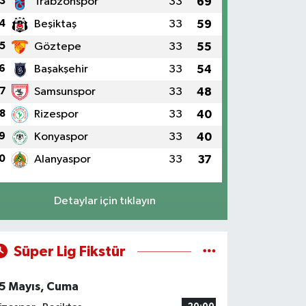
3
Trabzonspor
33
69
4
Beşiktaş
33
59
5
Göztepe
33
55
6
Başakşehir
33
54
7
Samsunspor
33
48
8
Rizespor
33
40
9
Konyaspor
33
40
0
Alanyaspor
33
37
Detaylar için tıklayın
Süper Lig Fikstür
5 Mayıs, Cuma