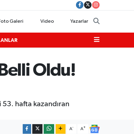
Foto Galeri
Video
Yazarlar
İLANLAR
elli Oldu!
i 53. hafta kazandıran
-
+
A
A