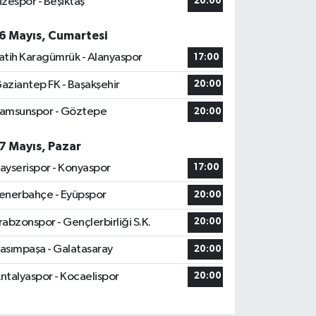
izespor - Beşiktaş
20:00
6 Mayıs, Cumartesi
atih Karagümrük - Alanyaspor
17:00
aziantep FK - Başakşehir
20:00
amsunspor - Göztepe
20:00
7 Mayıs, Pazar
ayserispor - Konyaspor
17:00
enerbahçe - Eyüpspor
20:00
rabzonspor - Gençlerbirliği S.K.
20:00
asımpaşa - Galatasaray
20:00
ntalyaspor - Kocaelispor
20:00