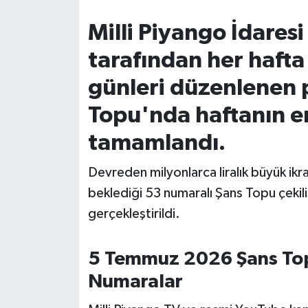
Milli Piyango İdaresi
İvrindi
tarafından her haft
KENT GÜNDEMİ
günleri düzenlenen 
Kepsut
Topu'nda haftanın en
tamamlandı.
KÜLTÜR-SANAT
Devreden milyonlarca liralık büyük ik
MAGAZİN
beklediği 53 numaralı Şans Topu çekili
MANŞET
gerçekleştirildi.
Manyas
5 Temmuz 2026 Şans Topu
OLAY
Numaralar