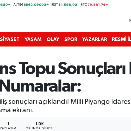
0380
6862,09000
14.598,00
79.591,74
ALTIN
BİST
BTC
SİYASET
YAŞAM
OLAY
SPOR
YAZARLAR
RESMİ 
s Topu Sonuçları B
 Numaralar:
 sonuçları açıklandı! Milli Piyango İdares
lama ekranı.
1
1 DK
PAYLAŞIM
OKUNMA SÜRESI