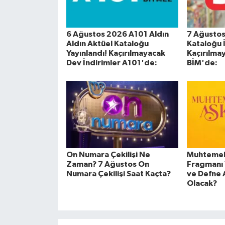
6 Ağustos 2026 A101 Aldın
7 Ağustos
Aldın Aktüel Kataloğu
Kataloğu 
Yayınlandı! Kaçırılmayacak
Kaçırılma
Dev İndirimler A101'de:
BİM'de:
On Numara Çekilişi Ne
Muhtemel 
Zaman? 7 Ağustos On
Fragmanı 
Numara Çekilişi Saat Kaçta?
ve Defne 
Olacak?