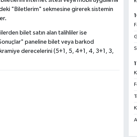
iletlerini internet sitesi veya mobil uygulama
R
ndeki "Biletlerim" sekmesine girerek sistemin
1
er.
F
rden bilet satın alan talihliler ise
G
Sonuçlar" paneline bilet veya barkod
S
ikramiye derecelerini (5+1, 5, 4+1, 4, 3+1, 3,
1
K
F
T
K
A