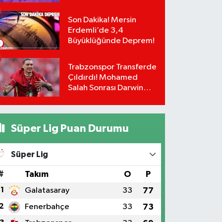
Numaralar:
Son Dakika! Mersin
Erdemli’de 3,4
Büyüklüğünde Deprem!
Trabzonspor Transferde
Çıldırdı! Mohamed
Salah Sonrası Darwin
Nunez Bombası:
Masadaki Rakam Dudak
Uçuklattı!
Süper Lig Puan Durumu
Süper Lig
#
Takım
O
P
1
Galatasaray
33
77
2
Fenerbahçe
33
73