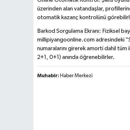
Online Otomatik Kontrol: Şans oyunu b
Susurluk
üzerinden alan vatandaşlar, profilleri
otomatik kazanç kontrolünü görebilirl
TARİHTE BUGÜN
Barkod Sorgulama Ekranı: Fiziksel bayile
TEKNOLOJİ
millipiyangoonline.com adresindeki "
numaralarını girerek amorti dahil tüm 
Trend
2+1, 0+1) anında öğrenebilirler.
TÜRKİYE
Muhabir:
Haber Merkezi
VİZYONDAKİLER
YAŞAM