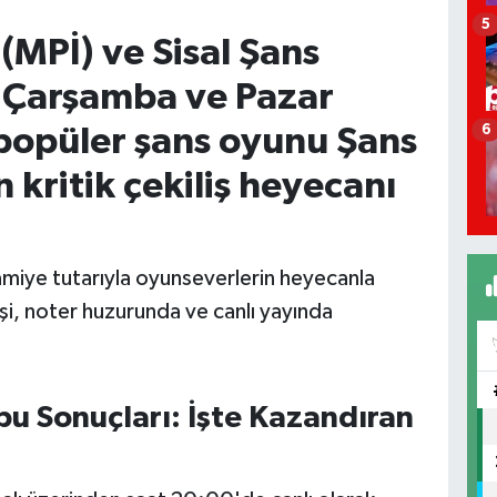
5
 (MPİ) ve Sisal Şans
a Çarşamba ve Pazar
6
popüler şans oyunu Şans
 kritik çekiliş heyecanı
ramiye tutarıyla oyunseverlerin heyecanla
şi, noter huzurunda ve canlı yayında
 Sonuçları: İşte Kazandıran