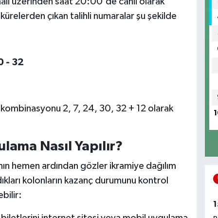
alı üzerinden saat 20:00'de canlı olarak
 kürelerden çıkan talihli numaralar şu şekilde
0 - 32
kombinasyonu 2, 7, 24, 30, 32 + 12 olarak
1
lama Nasıl Yapılır?
nın hemen ardından gözler ikramiye dağılım
dıkları kolonların kazanç durumunu kontrol
bilir:
1