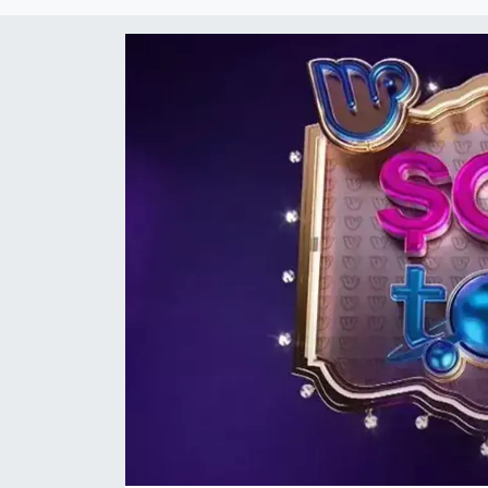
DÜNYA
Dursunbey
Edremit
EĞİTİM
EKONOMİ
Erdek
Gömeç
Gönen
Havran