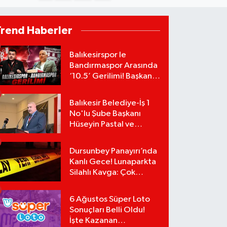
Trend Haberler
Balıkesirspor le
Bandırmaspor Arasında
‘10.5’ Gerilimi! Başkan
Mert Alper Acar’dan
Murat Karakoyun'a Sert
Balıkesir Belediye-İş 1
Tepki!
No'lu Şube Başkanı
Hüseyin Pastal ve
Yönetimi İstifa Ederek
ÇAĞDAŞ-SEN'e Geçti
Dursunbey Panayırı’nda
Kanlı Gece! Lunaparkta
Silahlı Kavga: Çok
Sayıda Yaralı Var!
6 Ağustos Süper Loto
Sonuçları Belli Oldu!
İşte Kazanan