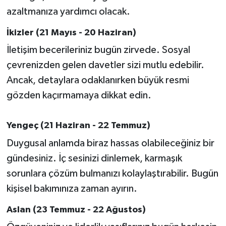
OTOMOTİV
azaltmanıza yardımcı olacak.
Resmi İlanlar
İkizler (21 Mayıs - 20 Haziran)
İletişim becerileriniz bugün zirvede. Sosyal
SAĞLIK
çevrenizden gelen davetler sizi mutlu edebilir.
Ancak, detaylara odaklanırken büyük resmi
Savaştepe
gözden kaçırmamaya dikkat edin.
SEYAHAT
Yengeç (21 Haziran - 22 Temmuz)
SİYASET
Duygusal anlamda biraz hassas olabileceğiniz bir
gündesiniz. İç sesinizi dinlemek, karmaşık
Sındırgı
sorunlara çözüm bulmanızı kolaylaştırabilir. Bugün
SPOR
kişisel bakımınıza zaman ayırın.
SÜRMANŞET
Aslan (23 Temmuz - 22 Ağustos)