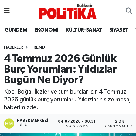
ASTROLOJİ
Balıkesir Nöbetçi Eczaneler
GÜNDEM
EKONOMİ
KÜLTÜR-SANAT
SİYASET
Ayvalık
Balıkesir Hava Durumu
HABERLER
TREND
Balya
Balıkesir Namaz Vakitleri
4 Temmuz 2026 Günlük
Burç Yorumları: Yıldızlar
Bandırma
Balıkesir Trafik Yoğunluk Haritası
Bugün Ne Diyor?
Bigadiç
Süper Lig Puan Durumu ve Fikstür
Koç, Boğa, İkizler ve tüm burçlar için 4 Temmuz
2026 günlük burç yorumları. Yıldızların size mesajı
BİYOGRAFİLER
Tüm Manşetler
haberimizde.
Burhaniye
Son Dakika Haberleri
HABER MERKEZI
04.07.2026 - 00:31
2 DK
EDITÖR
YAYINLANMA
OKUNMA SÜRESI
ÇEVRE
Haber Arşivi