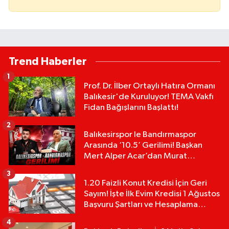
Trend Haberler
1
Prof. Dr. İlber Ortaylı Hatıra Ormanı
Balıkesir'de Kuruluyor! TEMA Vakfı
Fidan Bağışlarını Başlattı!
2
Balıkesirspor le Bandırmaspor
Arasında ‘10.5’ Gerilimi! Başkan
Mert Alper Acar’dan Murat
Karakoyun'a Sert Tepki!
3
1.20 Faizli Konut Kredisi İçin Geri
Sayım! İşte İlk Evim Kredisi 1 Ağustos
Başvuru Şartları ve Hesaplama
Tablosu:
4