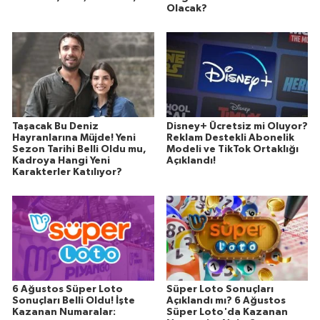
Olacak?
Taşacak Bu Deniz
Disney+ Ücretsiz mi Oluyor?
Hayranlarına Müjde! Yeni
Reklam Destekli Abonelik
Sezon Tarihi Belli Oldu mu,
Modeli ve TikTok Ortaklığı
Kadroya Hangi Yeni
Açıklandı!
Karakterler Katılıyor?
6 Ağustos Süper Loto
Süper Loto Sonuçları
Sonuçları Belli Oldu! İşte
Açıklandı mı? 6 Ağustos
Kazanan Numaralar:
Süper Loto'da Kazanan