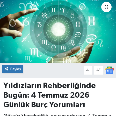
DÜNYA
Dursunbey
Edremit
EĞİTİM
EKONOMİ
Paylaş
-
+
A
A
Erdek
Yıldızların Rehberliğinde
Gömeç
Bugün: 4 Temmuz 2026
Gönen
Günlük Burç Yorumları
Havran
Gökyüzü hareketliliği devam ederken, 4 Temmuz