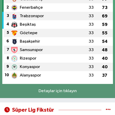
2
Fenerbahçe
33
73
3
Trabzonspor
33
69
4
Beşiktaş
33
59
5
Göztepe
33
55
6
Başakşehir
33
54
7
Samsunspor
33
48
8
Rizespor
33
40
9
Konyaspor
33
40
10
Alanyaspor
33
37
Detaylar için tıklayın
Süper Lig Fikstür