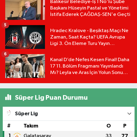
Balıkesir Belediye-İş 1 No'lu Şube
Başkanı Hüseyin Pastal ve Yönetimi
İstifa Ederek ÇAĞDAŞ-SEN'e Geçti
5
Hradec Kralove - Beşiktaş Maçı Ne
Zaman, Saat Kaçta? UEFA Avrupa
Ligi 3. Ön Eleme Turu Yayın
Detayları!
6
Kanal D’de Nefes Kesen Final! Daha
17 11. Bölüm Fragmanı Yayınlandı
Mı? Leyla ve Aras İçin Yolun Sonu
Mu?
Süper Lig Puan Durumu
Süper Lig
#
Takım
O
P
1
Galatasaray
33
77