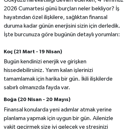
2026 Cumartesi günü burçları neler bekliyor? İş
İvrindi
hayatından özel ilişkilere, sağlıktan finansal
duruma kadar günün enerjisini sizin için derledik.
KENT GÜNDEMİ
İşte burcunuza göre bugünün detaylı yorumları:
Kepsut
Koç (21 Mart - 19 Nisan)
KÜLTÜR-SANAT
Bugün kendinizi enerjik ve girişken
hissedebilirsiniz. Yarım kalan işlerinizi
MAGAZİN
tamamlamak için harika bir gün. İkili ilişkilerde
MANŞET
sabırlı olmanızda fayda var.
Boğa (20 Nisan - 20 Mayıs)
Manyas
Finansal konularda yeni adımlar atmak yerine
OLAY
planlama yapmak için uygun bir gün. Ailenizle
vakit geçirmek size iyi gelecek ve stresinizi