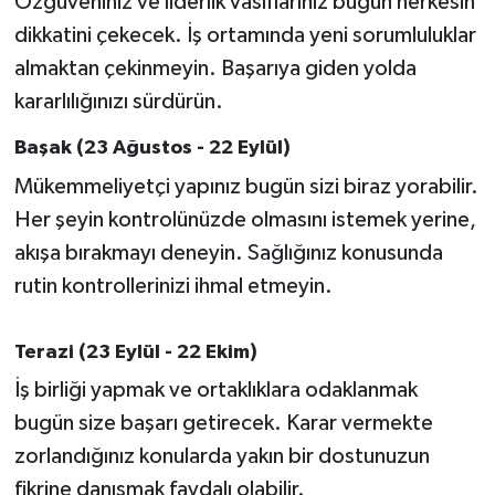
Özgüveniniz ve liderlik vasıflarınız bugün herkesin
Susurluk
dikkatini çekecek. İş ortamında yeni sorumluluklar
almaktan çekinmeyin. Başarıya giden yolda
TARİHTE BUGÜN
kararlılığınızı sürdürün.
TEKNOLOJİ
Başak (23 Ağustos - 22 Eylül)
Mükemmeliyetçi yapınız bugün sizi biraz yorabilir.
Trend
Her şeyin kontrolünüzde olmasını istemek yerine,
TÜRKİYE
akışa bırakmayı deneyin. Sağlığınız konusunda
rutin kontrollerinizi ihmal etmeyin.
VİZYONDAKİLER
Terazi (23 Eylül - 22 Ekim)
YAŞAM
İş birliği yapmak ve ortaklıklara odaklanmak
bugün size başarı getirecek. Karar vermekte
zorlandığınız konularda yakın bir dostunuzun
fikrine danışmak faydalı olabilir.