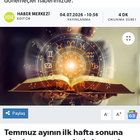
dönemeçler haberimizde.
DÜNYA
HABER MERKEZI
04.07.2026 - 10:56
4 DK
EDITÖR
YAYINLANMA
OKUNMA SÜRESI
Dursunbey
Edremit
EĞİTİM
EKONOMİ
Erdek
Gömeç
Paylaş
-
+
A
A
Gönen
Temmuz ayının ilk hafta sonuna
Havran