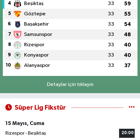
4
Beşiktaş
33
59
5
Göztepe
33
55
6
Başakşehir
33
54
7
Samsunspor
33
48
8
Rizespor
33
40
9
Konyaspor
33
40
10
Alanyaspor
33
37
Detaylar için tıklayın
Süper Lig Fikstür
15 Mayıs, Cuma
Rizespor - Beşiktaş
20:00