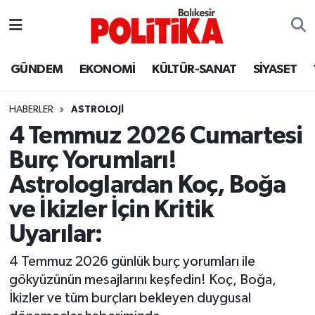
ASTROLOJİ
Balıkesir Nöbetçi Eczaneler
GÜNDEM
EKONOMİ
KÜLTÜR-SANAT
SİYASET
Ayvalık
Balıkesir Hava Durumu
HABERLER
ASTROLOJİ
Balya
Balıkesir Namaz Vakitleri
4 Temmuz 2026 Cumartesi
Burç Yorumları!
Bandırma
Balıkesir Trafik Yoğunluk Haritası
Astrologlardan Koç, Boğa
Bigadiç
Süper Lig Puan Durumu ve Fikstür
ve İkizler İçin Kritik
Uyarılar:
BİYOGRAFİLER
Tüm Manşetler
4 Temmuz 2026 günlük burç yorumları ile
Burhaniye
Son Dakika Haberleri
gökyüzünün mesajlarını keşfedin! Koç, Boğa,
İkizler ve tüm burçları bekleyen duygusal
ÇEVRE
Haber Arşivi