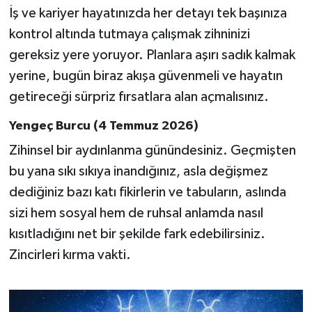
Susurluk
İş ve kariyer hayatınızda her detayı tek başınıza
kontrol altında tutmaya çalışmak zihninizi
TARİHTE BUGÜN
gereksiz yere yoruyor. Planlara aşırı sadık kalmak
yerine, bugün biraz akışa güvenmeli ve hayatın
TEKNOLOJİ
getireceği sürpriz fırsatlara alan açmalısınız.
Trend
Yengeç Burcu (4 Temmuz 2026)
Zihinsel bir aydınlanma günündesiniz. Geçmişten
TÜRKİYE
bu yana sıkı sıkıya inandığınız, asla değişmez
VİZYONDAKİLER
dediğiniz bazı katı fikirlerin ve tabuların, aslında
sizi hem sosyal hem de ruhsal anlamda nasıl
YAŞAM
kısıtladığını net bir şekilde fark edebilirsiniz.
Zincirleri kırma vakti.