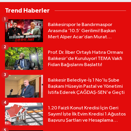
Trend Haberler
1
Balıkesirspor le Bandırmaspor
Arasında ‘10.5’ Gerilimi! Başkan
Mert Alper Acar’dan Murat
Karakoyun'a Sert Tepki!
2
Prof. Dr. İlber Ortaylı Hatıra Ormanı
Balıkesir'de Kuruluyor! TEMA Vakfı
Fidan Bağışlarını Başlattı!
3
Balıkesir Belediye-İş 1 No'lu Şube
Başkanı Hüseyin Pastal ve Yönetimi
İstifa Ederek ÇAĞDAŞ-SEN'e Geçti
4
1.20 Faizli Konut Kredisi İçin Geri
Sayım! İşte İlk Evim Kredisi 1 Ağustos
Başvuru Şartları ve Hesaplama
Tablosu:
5