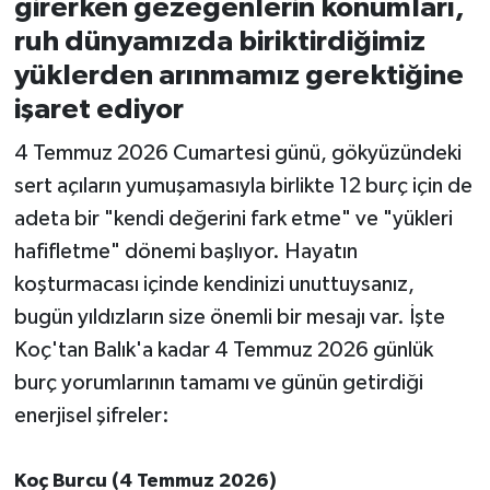
girerken gezegenlerin konumları,
ruh dünyamızda biriktirdiğimiz
İvrindi
yüklerden arınmamız gerektiğine
işaret ediyor
KENT GÜNDEMİ
4 Temmuz 2026 Cumartesi günü, gökyüzündeki
Kepsut
sert açıların yumuşamasıyla birlikte 12 burç için de
adeta bir "kendi değerini fark etme" ve "yükleri
KÜLTÜR-SANAT
hafifletme" dönemi başlıyor. Hayatın
MAGAZİN
koşturmacası içinde kendinizi unuttuysanız,
bugün yıldızların size önemli bir mesajı var. İşte
MANŞET
Koç'tan Balık'a kadar 4 Temmuz 2026 günlük
burç yorumlarının tamamı ve günün getirdiği
Manyas
enerjisel şifreler:
OLAY
Koç Burcu (4 Temmuz 2026)