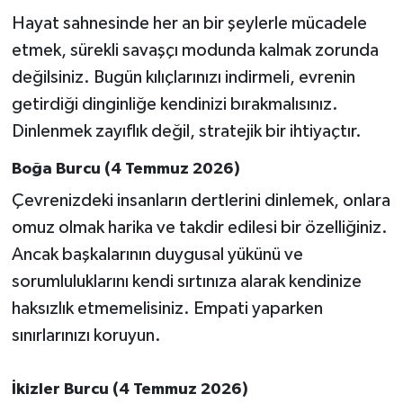
OTOMOTİV
Hayat sahnesinde her an bir şeylerle mücadele
etmek, sürekli savaşçı modunda kalmak zorunda
Resmi İlanlar
değilsiniz. Bugün kılıçlarınızı indirmeli, evrenin
SAĞLIK
getirdiği dinginliğe kendinizi bırakmalısınız.
Dinlenmek zayıflık değil, stratejik bir ihtiyaçtır.
Savaştepe
Boğa Burcu (4 Temmuz 2026)
SEYAHAT
Çevrenizdeki insanların dertlerini dinlemek, onlara
omuz olmak harika ve takdir edilesi bir özelliğiniz.
SİYASET
Ancak başkalarının duygusal yükünü ve
sorumluluklarını kendi sırtınıza alarak kendinize
Sındırgı
haksızlık etmemelisiniz. Empati yaparken
SPOR
sınırlarınızı koruyun.
SÜRMANŞET
İkizler Burcu (4 Temmuz 2026)