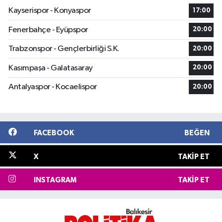
Kayserispor - Konyaspor
17:00
Fenerbahçe - Eyüpspor
20:00
Trabzonspor - Gençlerbirliği S.K.
20:00
Kasımpaşa - Galatasaray
20:00
Antalyaspor - Kocaelispor
20:00
FACEBOOK
BEĞEN
X
TAKIP ET
INSTAGRAM
TAKIP ET