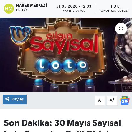
HABER MERKEZI
31.05.2026 - 12:33
1 DK
DÜNYA
EDITÖR
YAYINLANMA
OKUNMA SÜRESI
Dursunbey
Edremit
EĞİTİM
EKONOMİ
Erdek
Paylaş
-
+
Gömeç
A
A
Gönen
Son Dakika: 30 Mayıs Sayısal
Havran