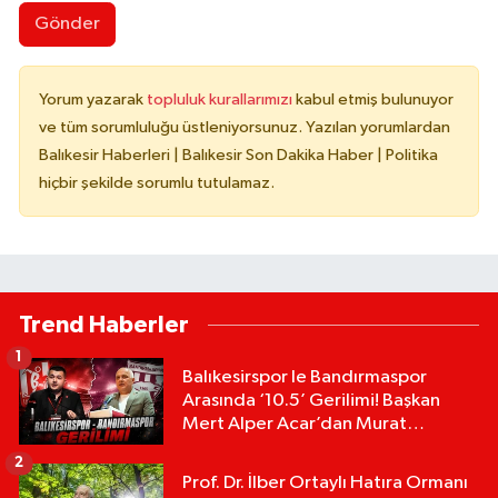
Gönder
Yorum yazarak
topluluk kurallarımızı
kabul etmiş bulunuyor
ve tüm sorumluluğu üstleniyorsunuz. Yazılan yorumlardan
Balıkesir Haberleri | Balıkesir Son Dakika Haber | Politika
hiçbir şekilde sorumlu tutulamaz.
Trend Haberler
1
Balıkesirspor le Bandırmaspor
Arasında ‘10.5’ Gerilimi! Başkan
Mert Alper Acar’dan Murat
Karakoyun'a Sert Tepki!
2
Prof. Dr. İlber Ortaylı Hatıra Ormanı