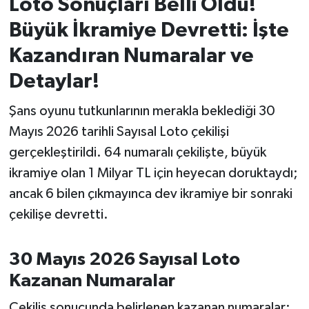
Loto Sonuçları Belli Oldu!
Büyük İkramiye Devretti: İşte
İvrindi
Kazandıran Numaralar ve
KENT GÜNDEMİ
Detaylar!
Kepsut
Şans oyunu tutkunlarının merakla beklediği 30
Mayıs 2026 tarihli Sayısal Loto çekilişi
KÜLTÜR-SANAT
gerçekleştirildi. 64 numaralı çekilişte, büyük
ikramiye olan 1 Milyar TL için heyecan doruktaydı;
MAGAZİN
ancak 6 bilen çıkmayınca dev ikramiye bir sonraki
MANŞET
çekilişe devretti.
Manyas
30 Mayıs 2026 Sayısal Loto
Kazanan Numaralar
OLAY
Çekiliş sonucunda belirlenen kazanan numaralar: