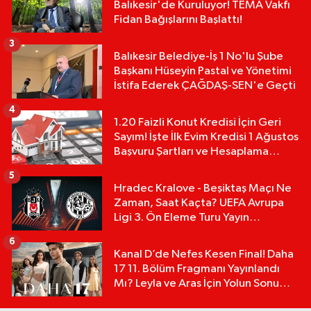
Balıkesir'de Kuruluyor! TEMA Vakfı
Fidan Bağışlarını Başlattı!
3
Balıkesir Belediye-İş 1 No'lu Şube
Başkanı Hüseyin Pastal ve Yönetimi
İstifa Ederek ÇAĞDAŞ-SEN'e Geçti
4
1.20 Faizli Konut Kredisi İçin Geri
Sayım! İşte İlk Evim Kredisi 1 Ağustos
Başvuru Şartları ve Hesaplama
Tablosu:
5
Hradec Kralove - Beşiktaş Maçı Ne
Zaman, Saat Kaçta? UEFA Avrupa
Ligi 3. Ön Eleme Turu Yayın
Detayları!
6
Kanal D’de Nefes Kesen Final! Daha
17 11. Bölüm Fragmanı Yayınlandı
Mı? Leyla ve Aras İçin Yolun Sonu
Mu?