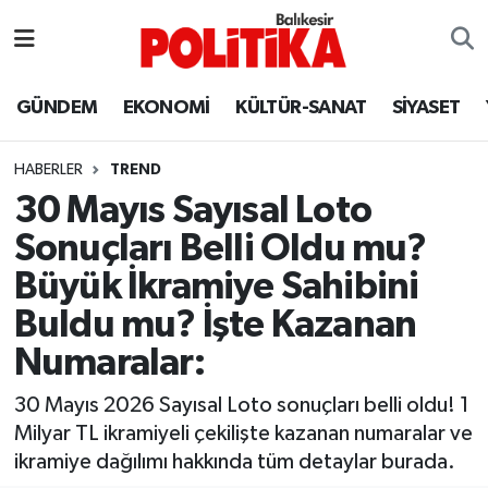
ASTROLOJİ
Balıkesir Nöbetçi Eczaneler
GÜNDEM
EKONOMİ
KÜLTÜR-SANAT
SİYASET
Ayvalık
Balıkesir Hava Durumu
HABERLER
TREND
Balya
Balıkesir Namaz Vakitleri
30 Mayıs Sayısal Loto
Sonuçları Belli Oldu mu?
Bandırma
Balıkesir Trafik Yoğunluk Haritası
Büyük İkramiye Sahibini
Bigadiç
Süper Lig Puan Durumu ve Fikstür
Buldu mu? İşte Kazanan
Numaralar:
BİYOGRAFİLER
Tüm Manşetler
30 Mayıs 2026 Sayısal Loto sonuçları belli oldu! 1
Burhaniye
Son Dakika Haberleri
Milyar TL ikramiyeli çekilişte kazanan numaralar ve
ikramiye dağılımı hakkında tüm detaylar burada.
ÇEVRE
Haber Arşivi