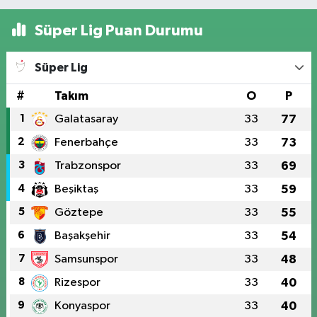
Süper Lig Puan Durumu
Süper Lig
#
Takım
O
P
1
Galatasaray
33
77
2
Fenerbahçe
33
73
3
Trabzonspor
33
69
4
Beşiktaş
33
59
5
Göztepe
33
55
6
Başakşehir
33
54
7
Samsunspor
33
48
8
Rizespor
33
40
9
Konyaspor
33
40