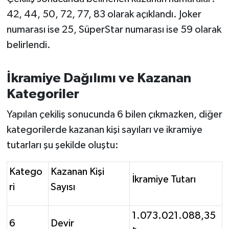
OTOMOTİV
42, 44, 50, 72, 77, 83 olarak açıklandı. Joker
numarası ise 25, SüperStar numarası ise 59 olarak
Resmi İlanlar
belirlendi.
SAĞLIK
İkramiye Dağılımı ve Kazanan
Savaştepe
Kategoriler
SEYAHAT
Yapılan çekiliş sonucunda 6 bilen çıkmazken, diğer
kategorilerde kazanan kişi sayıları ve ikramiye
SİYASET
tutarları şu şekilde oluştu:
Sındırgı
Katego
Kazanan Kişi
İkramiye Tutarı
SPOR
ri
Sayısı
SÜRMANŞET
1.073.021.088,35
6
Devir