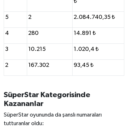
₺
Susurluk
5
2
2.084.740,35 ₺
TARİHTE BUGÜN
4
280
14.891 ₺
TEKNOLOJİ
3
10.215
1.020,4 ₺
Trend
TÜRKİYE
2
167.302
93,45 ₺
VİZYONDAKİLER
YAŞAM
SüperStar Kategorisinde
Kazananlar
SüperStar oyununda da şanslı numaraları
tutturanlar oldu: