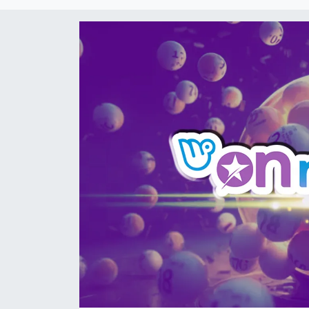
DÜNYA
Dursunbey
Edremit
EĞİTİM
EKONOMİ
Erdek
Gömeç
Gönen
Havran