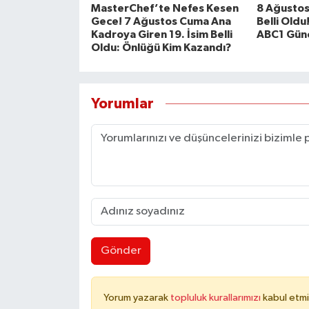
MasterChef’te Nefes Kesen
8 Ağustos
Gece! 7 Ağustos Cuma Ana
Belli Oldu
Kadroya Giren 19. İsim Belli
ABC1 Günc
Oldu: Önlüğü Kim Kazandı?
Yorumlar
Gönder
Yorum yazarak
topluluk kurallarımızı
kabul etmi