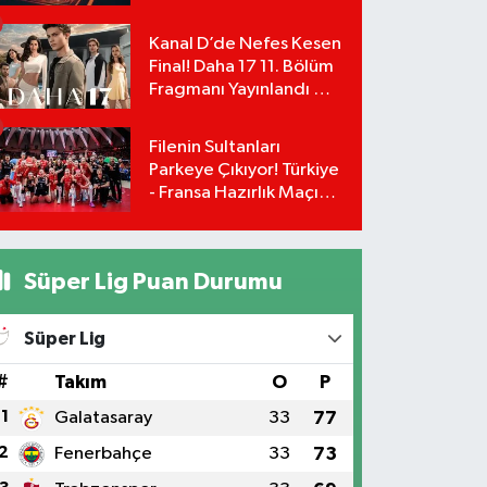
UEFA Avrupa Ligi 3. Ön
Eleme Turu Yayın
Kanal D’de Nefes Kesen
Detayları!
Final! Daha 17 11. Bölüm
Fragmanı Yayınlandı Mı?
Leyla ve Aras İçin Yolun
Sonu Mu?
Filenin Sultanları
Parkeye Çıkıyor! Türkiye
- Fransa Hazırlık Maçı
Ne Zaman, Saat Kaçta?
Hangi Kanalda?
Süper Lig Puan Durumu
Süper Lig
#
Takım
O
P
1
Galatasaray
33
77
2
Fenerbahçe
33
73