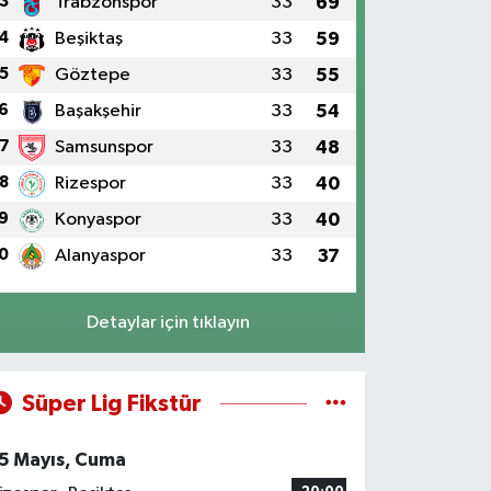
3
Trabzonspor
33
69
4
Beşiktaş
33
59
5
Göztepe
33
55
6
Başakşehir
33
54
7
Samsunspor
33
48
8
Rizespor
33
40
9
Konyaspor
33
40
0
Alanyaspor
33
37
Detaylar için tıklayın
Süper Lig Fikstür
5 Mayıs, Cuma