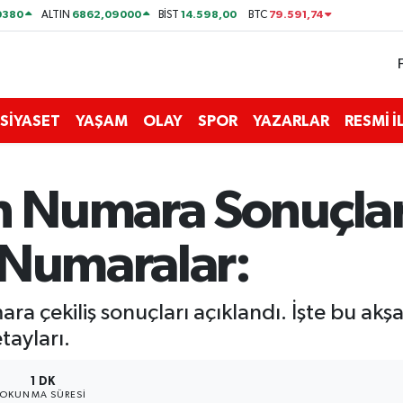
0380
6862,09000
14.598,00
79.591,74
ALTIN
BİST
BTC
SİYASET
YAŞAM
OLAY
SPOR
YAZARLAR
RESMİ 
Numara Sonuçları 
 Numaralar:
a çekiliş sonuçları açıklandı. İşte bu akş
tayları.
1 DK
OKUNMA SÜRESI