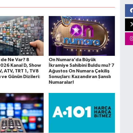
de Ne Var? 8
On Numara’da Büyük
026 Kanal D, Show
İkramiye Sahibini Buldu mu? 7
V, ATV, TRT 1, TV8
Ağustos On Numara Çekiliş
ı ve Günün Dizileri:
Sonuçları: Kazandıran Şanslı
Numaralar!