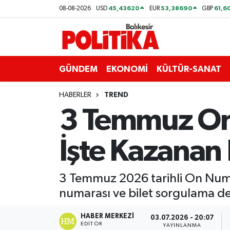
45,43620
53,38690
61,6
08-08-2026
USD
EUR
GBP
ASTROLOJİ
Balıkesir Nöbetçi Eczaneler
Ayvalık
Balıkesir Hava Durumu
GÜNDEM
EKONOMİ
KÜLTÜR-SANAT
Balya
Balıkesir Namaz Vakitleri
HABERLER
TREND
3 Temmuz On 
Bandırma
Balıkesir Trafik Yoğunluk Haritası
İşte Kazanan
Bigadiç
Süper Lig Puan Durumu ve Fikstür
BİYOGRAFİLER
Tüm Manşetler
3 Temmuz 2026 tarihli On Numar
numarası ve bilet sorgulama de
Burhaniye
Son Dakika Haberleri
HABER MERKEZI
03.07.2026 - 20:07
ÇEVRE
Haber Arşivi
EDITÖR
YAYINLANMA