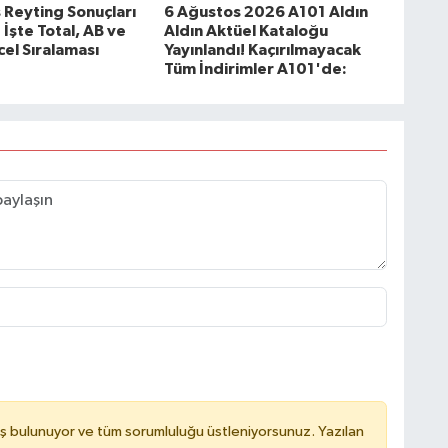
 Reyting Sonuçları
6 Ağustos 2026 A101 Aldın
! İşte Total, AB ve
Aldın Aktüel Kataloğu
el Sıralaması
Yayınlandı! Kaçırılmayacak
Tüm İndirimler A101'de:
ş bulunuyor ve tüm sorumluluğu üstleniyorsunuz. Yazılan