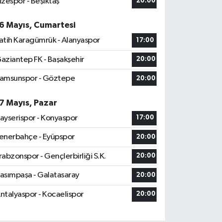
izespor - Beşiktaş
20:00
6 Mayıs, Cumartesi
atih Karagümrük - Alanyaspor
17:00
aziantep FK - Başakşehir
20:00
amsunspor - Göztepe
20:00
7 Mayıs, Pazar
ayserispor - Konyaspor
17:00
enerbahçe - Eyüpspor
20:00
rabzonspor - Gençlerbirliği S.K.
20:00
asımpaşa - Galatasaray
20:00
ntalyaspor - Kocaelispor
20:00