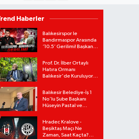
Trend Haberler
Balıkesirspor le
Bandırmaspor Arasında
‘10.5’ Gerilimi! Başkan
Mert Alper Acar’dan
Murat Karakoyun'a Sert
Prof. Dr. İlber Ortaylı
Tepki!
Hatıra Ormanı
Balıkesir'de Kuruluyor!
TEMA Vakfı Fidan
Bağışlarını Başlattı!
Balıkesir Belediye-İş 1
No'lu Şube Başkanı
Hüseyin Pastal ve
Yönetimi İstifa Ederek
ÇAĞDAŞ-SEN'e Geçti
Hradec Kralove -
Beşiktaş Maçı Ne
Zaman, Saat Kaçta?