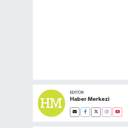
Susurluk
TARİHTE BUGÜN
TEKNOLOJİ
Trend
TÜRKİYE
VİZYONDAKİLER
YAŞAM
EDITÖR
Haber Merkezi