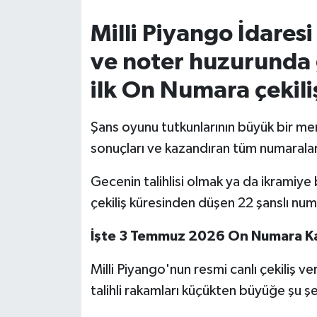
Milli Piyango İdaresi
İvrindi
ve noter huzurunda g
KENT GÜNDEMİ
ilk On Numara çekil
Kepsut
Şans oyunu tutkunlarının büyük bir mer
KÜLTÜR-SANAT
sonuçları ve kazandıran tüm numaralar 
MAGAZİN
Gecenin talihlisi olmak ya da ikramiy
çekiliş küresinden düşen 22 şanslı num
MANŞET
İşte 3 Temmuz 2026 On Numara K
Manyas
Milli Piyango'nun resmi canlı çekiliş 
OLAY
talihli rakamları küçükten büyüğe şu şe