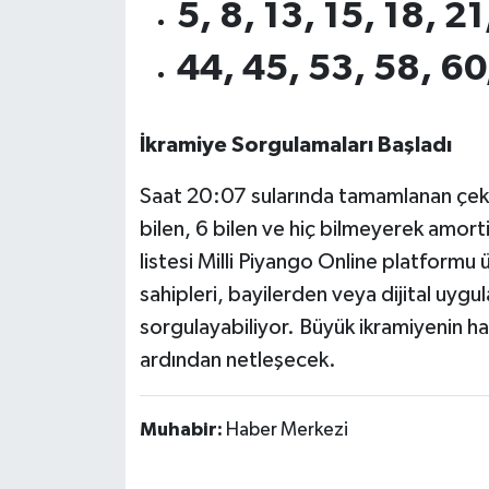
5, 8, 13, 15, 18, 2
OTOMOTİV
44, 45, 53, 58, 60
Resmi İlanlar
SAĞLIK
İkramiye Sorgulamaları Başladı
Savaştepe
Saat 20:07 sularında tamamlanan çekili
bilen, 6 bilen ve hiç bilmeyerek amort
SEYAHAT
listesi Milli Piyango Online platformu 
SİYASET
sahipleri, bayilerden veya dijital uygu
sorgulayabiliyor. Büyük ikramiyenin han
Sındırgı
ardından netleşecek.
SPOR
Muhabir:
Haber Merkezi
SÜRMANŞET