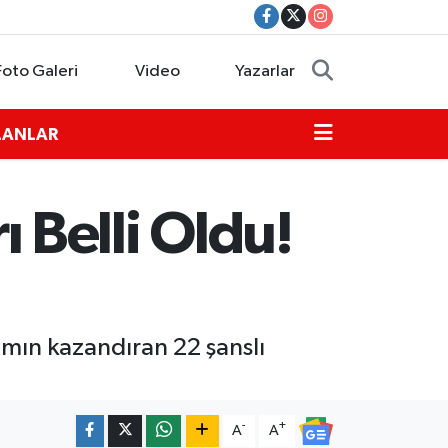
Foto Galeri
Video
Yazarlar
İLANLAR
Belli Oldu!
amın kazandıran 22 şanslı
-
+
A
A