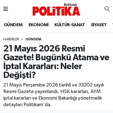
ASTROLOJİ
Balıkesir Nöbetçi Eczaneler
GÜNDEM
EKONOMİ
KÜLTÜR-SANAT
SİYASET
Ayvalık
Balıkesir Hava Durumu
HABERLER
GÜNDEM
Balya
Balıkesir Namaz Vakitleri
21 Mayıs 2026 Resmi
Gazete! Bugünkü Atama ve
Bandırma
Balıkesir Trafik Yoğunluk Haritası
İptal Kararları: Neler
Bigadiç
Süper Lig Puan Durumu ve Fikstür
Değişti?
BİYOGRAFİLER
Tüm Manşetler
21 Mayıs Perşembe 2026 tarihli ve 33202 sayılı
Resmi Gazete yayımlandı. HSK kararları, AYM
Burhaniye
Son Dakika Haberleri
iptal kararları ve Ekonomi Bakanlığı yönetmelik
detayları Politikam'da.
ÇEVRE
Haber Arşivi