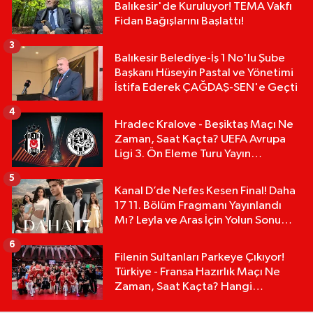
Balıkesir'de Kuruluyor! TEMA Vakfı
Fidan Bağışlarını Başlattı!
3
Balıkesir Belediye-İş 1 No'lu Şube
Başkanı Hüseyin Pastal ve Yönetimi
İstifa Ederek ÇAĞDAŞ-SEN'e Geçti
4
Hradec Kralove - Beşiktaş Maçı Ne
Zaman, Saat Kaçta? UEFA Avrupa
Ligi 3. Ön Eleme Turu Yayın
Detayları!
5
Kanal D’de Nefes Kesen Final! Daha
17 11. Bölüm Fragmanı Yayınlandı
Mı? Leyla ve Aras İçin Yolun Sonu
Mu?
6
Filenin Sultanları Parkeye Çıkıyor!
Türkiye - Fransa Hazırlık Maçı Ne
Zaman, Saat Kaçta? Hangi
Kanalda?