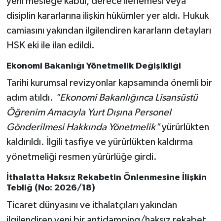
yeni mesleğe kabul, derece ilerlemesi veya
OTOMOTİV
disiplin kararlarına ilişkin hükümler yer aldı. Hukuk
Resmi İlanlar
camiasını yakından ilgilendiren kararların detayları
HSK eki ile ilan edildi.
SAĞLIK
Ekonomi Bakanlığı Yönetmelik Değişikliği
Savaştepe
Tarihi kurumsal revizyonlar kapsamında önemli bir
adım atıldı.
"Ekonomi Bakanlığınca Lisansüstü
SEYAHAT
Öğrenim Amacıyla Yurt Dışına Personel
Gönderilmesi Hakkında Yönetmelik"
yürürlükten
SİYASET
kaldırıldı. İlgili tasfiye ve yürürlükten kaldırma
Sındırgı
yönetmeliği resmen yürürlüğe girdi.
İthalatta Haksız Rekabetin Önlenmesine İlişkin
SPOR
Tebliğ (No: 2026/18)
Ticaret dünyasını ve ithalatçıları yakından
SÜRMANŞET
ilgilendiren yeni bir antidamping/haksız rekabet