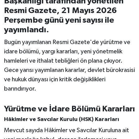
Başkanlığı tarafından yönetilen
Resmi Gazete, 21 Mayıs 2026
İvrindi
Perşembe günü yeni sayısı ile
yayımlandı.
KENT GÜNDEMİ
Bugün yayımlanan Resmi Gazete'de yürütme ve
Kepsut
idare bölümü, yargı kararları, yeni yönetmelik
hamleleri ve ithalat tebliğleri ön plana çıkıyor.
KÜLTÜR-SANAT
Gece yarısı yayımlanan kararlar, devlet bürokrasisi
MAGAZİN
ve hukuk dünyası için kritik değişiklikleri
barındırıyor.
MANŞET
Yürütme ve İdare Bölümü Kararları
Manyas
Hâkimler ve Savcılar Kurulu (HSK) Kararları
OLAY
Mevcut sayıda Hâkimler ve Savcılar Kuruluna ait