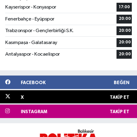
Kayserispor - Konyaspor
17:00
Fenerbahçe - Eyüpspor
20:00
Trabzonspor - Gençlerbirliği S.K.
20:00
Kasımpaşa - Galatasaray
20:00
Antalyaspor - Kocaelispor
20:00
FACEBOOK
BEĞEN
X
TAKIP ET
INSTAGRAM
TAKIP ET