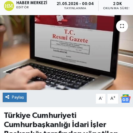
HABER MERKEZI
21.05.2026 - 00:04
2 DK
EDITÖR
YAYINLANMA
OKUNMA SÜRESI
DÜNYA
Dursunbey
Edremit
EĞİTİM
EKONOMİ
Erdek
Paylaş
-
+
A
A
Gömeç
Türkiye Cumhuriyeti
Gönen
Cumhurbaşkanlığı İdari İşler
Havran