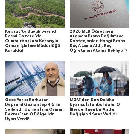
Kepsut'ta Büyük Sevinç!
2026 MEB Öğretmen
Resmi Gazete'de
Ataması Branş Dağılımı ve
Cumhurbaşkanı Kararıyla
Kontenjanlar: Hangi Branş
Orman İşletme Müdürlüğü
Kaç Atama Aldı, Kaç
Kuruldu!
Öğretmen Atama Bekliyor?
Gece Yarısı Korkutan
MGM’den Son Dakika
Deprem! Gaziantep 4.5 ile
Uyarısı: İstanbul dâhil O
Sallandı: Uzman İsim Osman
İllerde Hava Bir Anda
Bektaş’tan O Bölge İçin
Değişiyor! Saat Verildi
Uyarı Verdi!