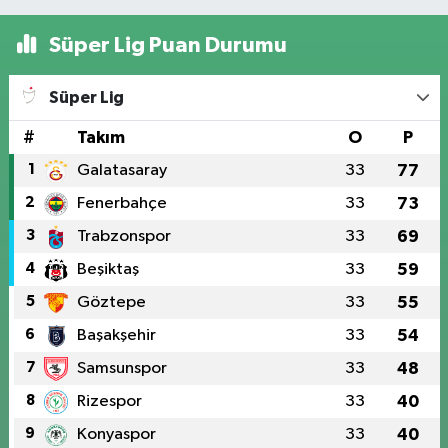
Süper Lig Puan Durumu
Süper Lig
#
Takım
O
P
1
Galatasaray
33
77
2
Fenerbahçe
33
73
3
Trabzonspor
33
69
4
Beşiktaş
33
59
5
Göztepe
33
55
6
Başakşehir
33
54
7
Samsunspor
33
48
8
Rizespor
33
40
9
Konyaspor
33
40