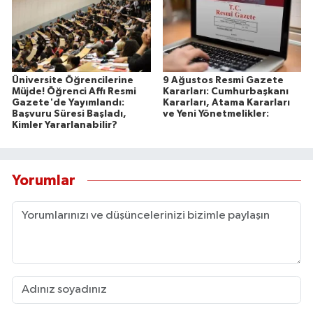
Üniversite Öğrencilerine
9 Ağustos Resmi Gazete
Müjde! Öğrenci Affı Resmi
Kararları: Cumhurbaşkanı
Gazete'de Yayımlandı:
Kararları, Atama Kararları
Başvuru Süresi Başladı,
ve Yeni Yönetmelikler:
Kimler Yararlanabilir?
Yorumlar