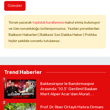
Gönder
Yorum yazarak
topluluk kurallarımızı
kabul etmiş bulunuyor
ve tüm sorumluluğu üstleniyorsunuz. Yazılan yorumlardan
Balıkesir Haberleri | Balıkesir Son Dakika Haber | Politika
hiçbir şekilde sorumlu tutulamaz.
Trend Haberler
1
Balıkesirspor le Bandırmaspor
Arasında ‘10.5’ Gerilimi! Başkan
Mert Alper Acar’dan Murat
Karakoyun'a Sert Tepki!
2
Prof. Dr. İlber Ortaylı Hatıra Ormanı