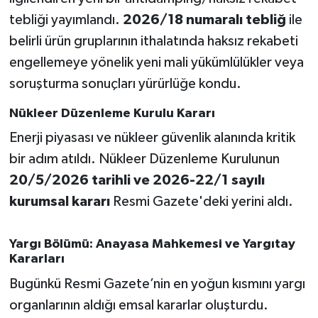
Susurluk
tebliği yayımlandı.
2026/18 numaralı tebliğ
ile
belirli ürün gruplarının ithalatında haksız rekabeti
TARİHTE BUGÜN
engellemeye yönelik yeni mali yükümlülükler veya
soruşturma sonuçları yürürlüğe kondu.
TEKNOLOJİ
Nükleer Düzenleme Kurulu Kararı
Trend
Enerji piyasası ve nükleer güvenlik alanında kritik
TÜRKİYE
bir adım atıldı. Nükleer Düzenleme Kurulunun
20/5/2026 tarihli ve 2026-22/1 sayılı
VİZYONDAKİLER
kurumsal kararı
Resmi Gazete'deki yerini aldı.
YAŞAM
Yargı Bölümü: Anayasa Mahkemesi ve Yargıtay
Kararları
Bugünkü Resmi Gazete’nin en yoğun kısmını yargı
organlarının aldığı emsal kararlar oluşturdu.