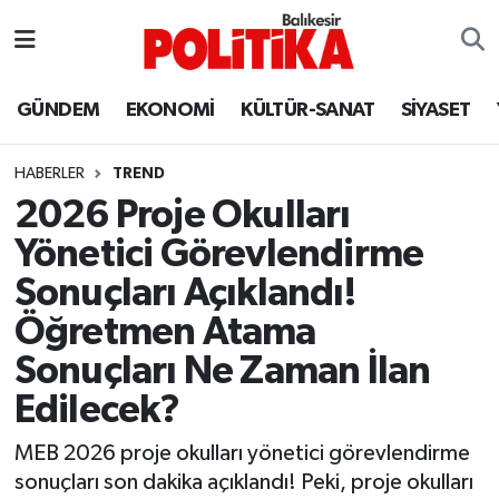
ASTROLOJİ
Balıkesir Nöbetçi Eczaneler
GÜNDEM
EKONOMİ
KÜLTÜR-SANAT
SİYASET
Ayvalık
Balıkesir Hava Durumu
HABERLER
TREND
Balya
Balıkesir Namaz Vakitleri
2026 Proje Okulları
Yönetici Görevlendirme
Bandırma
Balıkesir Trafik Yoğunluk Haritası
Sonuçları Açıklandı!
Bigadiç
Süper Lig Puan Durumu ve Fikstür
Öğretmen Atama
Sonuçları Ne Zaman İlan
BİYOGRAFİLER
Tüm Manşetler
Edilecek?
Burhaniye
Son Dakika Haberleri
MEB 2026 proje okulları yönetici görevlendirme
sonuçları son dakika açıklandı! Peki, proje okulları
ÇEVRE
Haber Arşivi