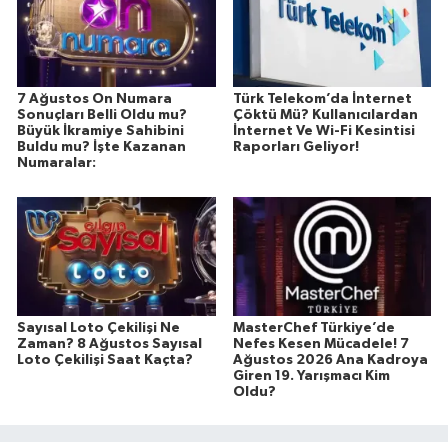
7 Ağustos On Numara
Türk Telekom’da İnternet
Sonuçları Belli Oldu mu?
Çöktü Mü? Kullanıcılardan
Büyük İkramiye Sahibini
İnternet Ve Wi-Fi Kesintisi
Buldu mu? İşte Kazanan
Raporları Geliyor!
Numaralar:
Sayısal Loto Çekilişi Ne
MasterChef Türkiye’de
Zaman? 8 Ağustos Sayısal
Nefes Kesen Mücadele! 7
Loto Çekilişi Saat Kaçta?
Ağustos 2026 Ana Kadroya
Giren 19. Yarışmacı Kim
Oldu?