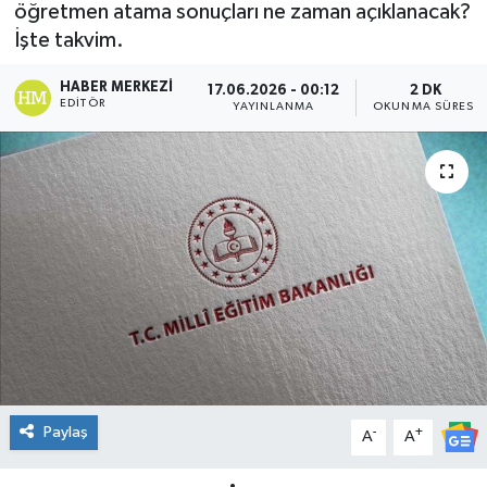
öğretmen atama sonuçları ne zaman açıklanacak?
DÜNYA
İşte takvim.
HABER MERKEZI
17.06.2026 - 00:12
2 DK
Dursunbey
EDITÖR
YAYINLANMA
OKUNMA SÜRESI
Edremit
EĞİTİM
EKONOMİ
Erdek
Gömeç
Gönen
Paylaş
-
+
A
A
Havran