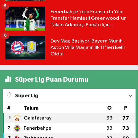
5
Fenerbahçe'den Fransa'da Yılın
Transfer Hamlesi! Greenwood'un
Takım Arkadaşı Paixão İçin
Düğmeye Basıldı!
6
Dev Maç Başlıyor! Bayern Münih -
Aston Villa Maçının İlk 11'leri Belli
Oldu!
Süper Lig Puan Durumu
Süper Lig
#
Takım
O
P
1
Galatasaray
33
77
2
Fenerbahçe
33
73