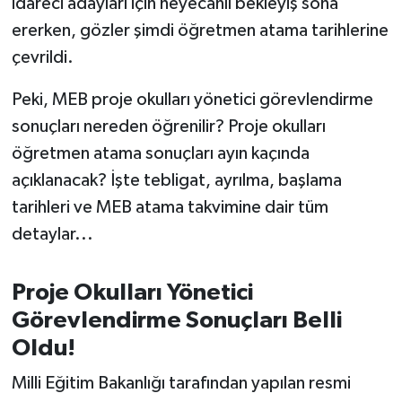
idareci adayları için heyecanlı bekleyiş sona
OTOMOTİV
ererken, gözler şimdi öğretmen atama tarihlerine
Resmi İlanlar
çevrildi.
SAĞLIK
Peki, MEB proje okulları yönetici görevlendirme
sonuçları nereden öğrenilir? Proje okulları
Savaştepe
öğretmen atama sonuçları ayın kaçında
açıklanacak? İşte tebligat, ayrılma, başlama
SEYAHAT
tarihleri ve MEB atama takvimine dair tüm
detaylar...
SİYASET
Sındırgı
Proje Okulları Yönetici
Görevlendirme Sonuçları Belli
SPOR
Oldu!
SÜRMANŞET
Milli Eğitim Bakanlığı tarafından yapılan resmi