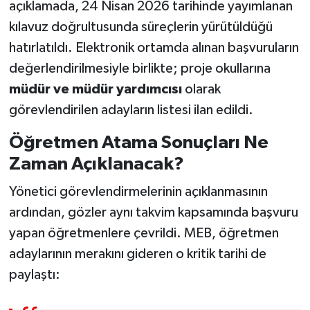
açıklamada, 24 Nisan 2026 tarihinde yayımlanan
Susurluk
kılavuz doğrultusunda süreçlerin yürütüldüğü
hatırlatıldı. Elektronik ortamda alınan başvuruların
TARİHTE BUGÜN
değerlendirilmesiyle birlikte; proje okullarına
TEKNOLOJİ
müdür ve müdür yardımcısı
olarak
görevlendirilen adayların listesi ilan edildi.
Trend
Öğretmen Atama Sonuçları Ne
TÜRKİYE
Zaman Açıklanacak?
VİZYONDAKİLER
Yönetici görevlendirmelerinin açıklanmasının
ardından, gözler aynı takvim kapsamında başvuru
YAŞAM
yapan öğretmenlere çevrildi. MEB, öğretmen
adaylarının merakını gideren o kritik tarihi de
paylaştı: