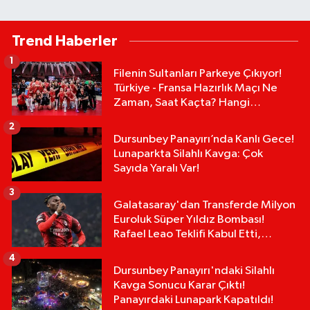
Trend Haberler
1
Filenin Sultanları Parkeye Çıkıyor!
Türkiye - Fransa Hazırlık Maçı Ne
Zaman, Saat Kaçta? Hangi
Kanalda?
2
Dursunbey Panayırı’nda Kanlı Gece!
Lunaparkta Silahlı Kavga: Çok
Sayıda Yaralı Var!
3
Galatasaray'dan Transferde Milyon
Euroluk Süper Yıldız Bombası!
Rafael Leao Teklifi Kabul Etti,
İmzalar An Meselesi!
4
Dursunbey Panayırı'ndaki Silahlı
Kavga Sonucu Karar Çıktı!
Panayırdaki Lunapark Kapatıldı!