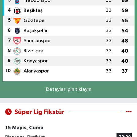
3
Trabzonspor
33
69
4
Beşiktaş
33
59
5
Göztepe
33
55
6
Başakşehir
33
54
7
Samsunspor
33
48
8
Rizespor
33
40
9
Konyaspor
33
40
10
Alanyaspor
33
37
Detaylar için tıklayın
Süper Lig Fikstür
15 Mayıs, Cuma