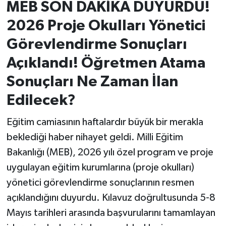
MEB SON DAKİKA DUYURDU!
2026 Proje Okulları Yönetici
İvrindi
Görevlendirme Sonuçları
KENT GÜNDEMİ
Açıklandı! Öğretmen Atama
Kepsut
Sonuçları Ne Zaman İlan
Edilecek?
KÜLTÜR-SANAT
Eğitim camiasının haftalardır büyük bir merakla
MAGAZİN
beklediği haber nihayet geldi. Milli Eğitim
Bakanlığı (MEB), 2026 yılı özel program ve proje
MANŞET
uygulayan eğitim kurumlarına (proje okulları)
Manyas
yönetici görevlendirme sonuçlarının resmen
açıklandığını duyurdu. Kılavuz doğrultusunda 5-8
OLAY
Mayıs tarihleri arasında başvurularını tamamlayan